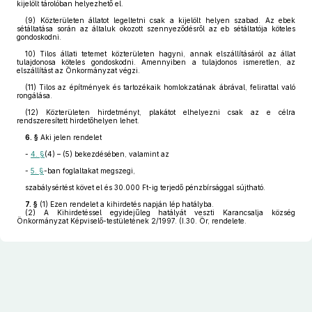
kijelölt tárolóban helyezhető el.
(9)
Közterületen állatot legeltetni csak a kijelölt helyen szabad. Az ebek
sétáltatása során az általuk okozott szennyeződésről az eb sétáltatója köteles
gondoskodni.
10) Tilos állati tetemet közterületen hagyni, annak elszállításáról az állat
tulajdonosa köteles gondoskodni. Amennyiben a tulajdonos ismeretlen, az
elszállítást az Önkormányzat végzi.
(11)
Tilos az építmények és tartozékaik homlokzatának ábrával, felirattal való
rongálása.
(12)
Közterületen hirdetményt, plakátot elhelyezni csak az e célra
rendszeresített hirdetőhelyen lehet.
6. §
Aki jelen rendelet
-
4. §
(4) – (5) bekezdésében, valamint az
-
5. §
-ban foglaltakat megszegi,
szabálysértést követ el és 30.000 Ft-ig terjedő pénzbírsággal sújtható.
7. §
(1)
Ezen rendelet a kihirdetés napján lép hatályba.
(2)
A Kihirdetéssel egyidejűleg hatályát veszti Karancsalja község
Önkormányzat Képviselő-testületének 2/1997. (I.30. Ör, rendelete.