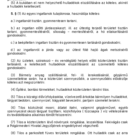
(5)
A kukában el nem helyezhető hulladékok elszállítására az köteles, akinél
a hulladék keletkezett.
5. §
(1)
Az egyes ingatlanok tulajdonosa, használója köteles:
a.) ingatlanát tisztán, gyommentesen tartani,
b.) az ingatlan előtti járdaszakaszt, ill. az úttestig terjedő területet tisztán
tartani, gyommentesítéséről, síkosság – mentesítéséről, a hó eltakarításáról
gondoskodni,
c.) a beépítetlen ingatlan tisztán és gyommentesen tartásáról gondoskodni,
d.) az ingatlanról a járda vagy az úttest fölé hajló ágak metszéséről
gondoskodni.
(2)
Az üzletek, szórakozó – és vendéglátó helyek előtti közterületek tisztán
tartásáról, a keletkezett hulladékok elszállításáról az üzemeltető köteles
gondoskodni.
(3)
Bármely anyag szállításánál, fel- ill. lerakodásánál, gépjármű
üzemeltetése során, ha a közterület szennyeződik, a szennyeződés előidézője
köteles azt megszüntetni.
(4)
Építési, bontási törmeléket, hulladékot közterületen tárolni tilos.
(5)
Tilos a községi élővízfolyásokba, vízelvezető árkokba bármilyen hulladékot,
tárgyat bedobni, szennyvizet, trágyalét bevezetni, partjain szemetet lerakni.
(6)
Tilos közkútnál mosni, állatot itatni, valamint gépjárművet, egyéb
szennyezést okozó tárgyat tisztítani, közkifolyóra ( tűzcsapra ) víz vételezésére
és továbbítására alkalmas tömlőt felszerelni.
(7)
Tilos a közterületen lévő növények rongálása, leszakítása. Fakivágás csak
a Polgármesteri Hivatal Jegyzőjének engedélyével végezhető.
(8)
Tilos a parkosított füves területek rongálása. Ott hulladék csak az arra