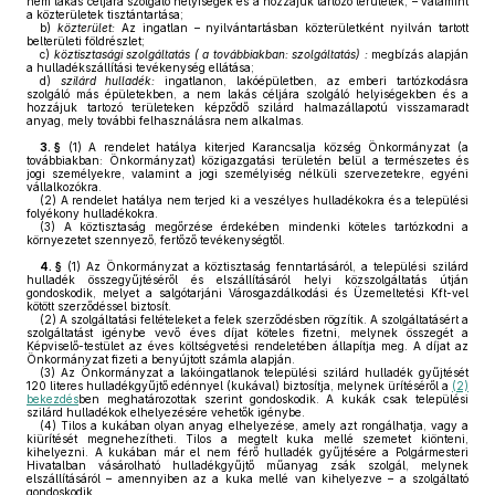
nem lakás céljára szolgáló helyiségek és a hozzájuk tartozó területek, – valamint
a közterületek tisztántartása;
b)
közterület:
Az ingatlan – nyilvántartásban közterületként nyilván tartott
belterületi földrészlet;
c)
köztisztasági szolgáltatás ( a továbbiakban: szolgáltatás) :
megbízás alapján
a hulladékszállítási tevékenység ellátása;
d)
szilárd hulladék:
ingatlanon, lakóépületben, az emberi tartózkodásra
szolgáló más épületekben, a nem lakás céljára szolgáló helyiségekben és a
hozzájuk tartozó területeken képződő szilárd halmazállapotú visszamaradt
anyag, mely további felhasználásra nem alkalmas.
3. §
(1)
A rendelet hatálya kiterjed Karancsalja község Önkormányzat (a
továbbiakban: Önkormányzat) közigazgatási területén belül a természetes és
jogi személyekre, valamint a jogi személyiség nélküli szervezetekre, egyéni
vállalkozókra.
(2)
A rendelet hatálya nem terjed ki a veszélyes hulladékokra és a települési
folyékony hulladékokra.
(3)
A köztisztaság megőrzése érdekében mindenki köteles tartózkodni a
környezetet szennyező, fertőző tevékenységtől.
4. §
(1)
Az Önkormányzat a köztisztaság fenntartásáról, a települési szilárd
hulladék összegyűjtéséről és elszállításáról helyi közszolgáltatás útján
gondoskodik, melyet a salgótarjáni Városgazdálkodási és Üzemeltetési Kft-vel
kötött szerződéssel biztosít.
(2)
A szolgáltatási feltételeket a felek szerződésben rögzítik. A szolgáltatásért a
szolgáltatást igénybe vevő éves díjat köteles fizetni, melynek összegét a
Képviselő-testület az éves költségvetési rendeletében állapítja meg. A díjat az
Önkormányzat fizeti a benyújtott számla alapján.
(3)
Az Önkormányzat a lakóingatlanok települési szilárd hulladék gyűjtését
120 literes hulladékgyűjtő edénnyel (kukával) biztosítja, melynek ürítéséről a
(2)
bekezdés
ben meghatározottak szerint gondoskodik. A kukák csak települési
szilárd hulladékok elhelyezésére vehetők igénybe.
(4)
Tilos a kukában olyan anyag elhelyezése, amely azt rongálhatja, vagy a
kiürítését megnehezítheti. Tilos a megtelt kuka mellé szemetet kiönteni,
kihelyezni. A kukában már el nem férő hulladék gyűjtésére a Polgármesteri
Hivatalban vásárolható hulladékgyűjtő műanyag zsák szolgál, melynek
elszállításáról – amennyiben az a kuka mellé van kihelyezve – a szolgáltató
gondoskodik.