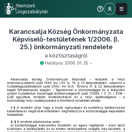
Nemzeti
Jogszabálytár
Karancsalja Község Önkormányzata
Képviselő-testületének 1/2006. (I.
25.) önkormányzati rendelete
a köztisztaságról
Hatályos: 2006. 01. 25. –
Karancsalja község Önkormányzat Képviselő – testülete a helyi
önkormányzatokról szóló 1990. évi LXV. tv. 16. § (1) bekezdésében, valamint a
hulladékgazdálkodásról szóló 2000. évi XLIII. Törvény 31. § (2) bekezdésében
kapott felhatalmazás alapján – figyelemmel a köztisztasággal és a települési
szilárd hulladékkal összefüggő tevékenységekről szóló 1/1986. ( II. 21. ) ÉVM –
EüM együttese rendelet rendelkezéseire és a helyi sajátosságokra – a
köztisztaság helyi szabályozására a következő rendeletet alkotja:
1. §
A rendelet célja, hogy a tiszta, egészséges és esztétikus lakókörnyezet
kialakítása és megőrzése érdekében meghatározza a köztisztasággal kapcsolatos
feladatokat.
2. §
A rendelet alkalmazása során:
a)
köztisztasággal kapcsolatos feladatok:
az egyes ingatlanok – ezen belül
különösen a lakóépületek és az emberi tartózkodásra szolgáló más épületek, a