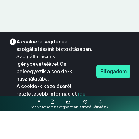
A cookie-k segítenek
szolgáltatásaink biztosításában.
Szolgáltatásaink
igénybevételével Ön
beleegyezik a cookie-k
Elfogadom
használatába.
A cookie-k kezeléséről
részletesebb információt
ide
kattintva olvashat.
Szerkezet
Keresés
Megnyitottak
Eszköztár
Változások