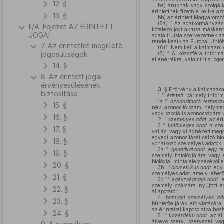
12. §
ba)
áruknak vagy szolgálta
érintettnek fizetnie kell-e az
13. §
bb)
az érintett Magyarorszá
12
(5a)
Az adatkormányzási
II/A. Fejezet AZ ÉRINTETT
kötelező jogi aktusa másként
JOGAI
adataltruista szervezetnek 
rendelkezik az Európai Unió
7. Az érintettet megillető
13
(6)
Nem kell alkalmazni e
14
jogosultságok
(7)
A közszféra informác
ellenértékre, valamint a jogo
14. §
8. Az érintett jogai
érvényesülésének
3. §
E törvény alkalmazása
biztosítása
15
1.
érintett:
bármely informá
16
1a.
azonosítható termész
15. §
név, azonosító szám, helymegh
vagy szociális azonosságára 
16. §
17
2.
személyes adat:
az éri
18
3.
különleges adat:
a szem
17. §
vallási vagy világnézeti meg
egyedi azonosítását célzó bi
18. §
vonatkozó személyes adatok,
19
3a.
genetikai adat:
egy te
19. §
személy fiziológiájára vagy
biológiai minta elemzéséből e
20. §
20
3b.
biometrikus adat:
egy 
személyes adat, amely lehető
21. §
21
3c.
egészségügyi adat:
e
személy számára nyújtott eg
22. §
állapotáról;
4.
bűnügyi személyes ada
23. §
büntetőeljárás lefolytatására
az érintettel kapcsolatba hoz
24. §
22
5.
közérdekű adat:
az áll
átvevő szerv, szervezet va