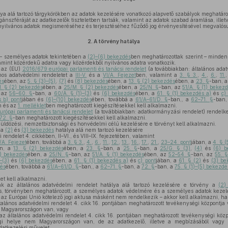
álya alá tartozó tárgykörökben az adatok kezelésére vonatkozó alapvető szabályok meghat
nszféráját az adatkezelők tiszteletben tartsák, valamint az adatok szabad áramlása, illet
nyilvános adatok megismeréséhez és terjesztéséhez fűződő jog érvényesítésével megvalósu
2.
A törvény hatálya
 – személyes adatok tekintetében a
(2)–(6) bekezdés
ben meghatározottak szerint – minden 
amint közérdekű adatra vagy közérdekből nyilvános adatra vonatkozik.
 az (EU)
2016/679 európai parlamenti és tanácsi rendelet
(a továbbiakban: általános adat
ános adatvédelmi rendeletet a
III-V.
és a
VI/A. Fejezet
ben, valamint a
3. § 3.
,
4.
,
6.
,
11.
és
ében, az
5. § (3)–(5)
,
(7)
és
(8) bekezdés
ében, a
13. § (2) bekezdés
ében, a
23. §
-ban, 
. § (2) bekezdés
ében, a
25/M. § (2) bekezdés
ében, a
25/N. §
-ban, az
51/A. § (1) bekez
 az
56–60. §
-ban, a
60/A. § (1)–(3)
és
(6) bekezdés
ében, a
61. § (1) bekezdés a)
és
c)
 b) pont
jában és
(6)–(10) bekezdés
ében, továbbá a
61/A–61/D. §
-ban,, a
62–71. §
-ban
n és az
1. melléklet
ben meghatározott kiegészítésekkel kell alkalmazni.
ópai parlamenti és tanácsi rendelet
(a továbbiakban: adatkormányzási rendelet) rendelke
72. §
-ban meghatározott kiegészítésekkel kell alkalmazni.
dözési, nemzetbiztonsági és honvédelmi célú kezelésére e törvényt kell alkalmazni.
 a
(2)
és
(3) bekezdés
hatálya alá nem tartozó kezelésére
rendelet 4. cikkében, II–VI., és VIII–IX. fejezetében, valamint
/A. Fejezet
ében, továbbá a
3. § 3.
,
4.
,
6.
,
11.
,
12.
,
13.
,
16.
,
17.
,
21.
,
23–24. pont
jában, a
4. § 
en, a
13. § (2) bekezdés
ében, a
23. §
-ban, a
25. §
-ban, a
25/G. § (3)
,
(4)
és
(6) b
) bekezdés
ében, a
25/N. §
-ban, az
51/A. § (1) bekezdés
ében, az
52–54. §
-ban, az
55. §
–(3)
és
(6) bekezdés
ében, a
61. § (1) bekezdés a)
és
c) pont
jában, a
61. § (2)
és
(3) be
dés
ében, továbbá a
61/A–61/D. §
-ban,, a
62–71. §
-ban, a
72. §
-ban, a
75. § (1)–(5) bekezdé
t kell alkalmazni.
 az általános adatvédelmi rendelet hatálya alá tartozó kezelésére e törvény a
(2)
s, törvényben meghatározott, a személyes adatok védelmére és a személyes adatok kezelé
y az Európai Unió kötelező jogi aktusa másként nem rendelkezik – akkor kell alkalmazni, ha
alános adatvédelmi rendelet 4. cikk 16. pontjában meghatározott tevékenységi központja 
e Magyarországon van, vagy
z általános adatvédelmi rendelet 4. cikk 16. pontjában meghatározott tevékenységi köz
égi helye nem Magyarországon van, de az adatkezelő, illetve a megbízásából vagy r
adatkezelési művelet