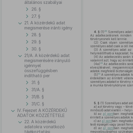
általános szabályai
26. §
27. §
21. A közérdekű adat
megismerése iránti igény
48
4. §
(1)
Személyes adat ki
28. §
Az adatkezelésnek minden s
törvényesnek kell lennie.
29. §
(2)
Csak olyan személyes 
személyes adat csak a cél m
30. §
(3)
A személyes adat az ad
helyreállítható a kapcsolat, 
21/A. A közérdekű adat
(4)
Az adatkezelés során bi
megismerésére irányuló
valamint azt, hogy az érintet
49
(4a)
Az adatkezelés sorá
igénnyel
elvesztésével, megsemmisülé
összefüggésben
adatok megfelelő biztonságát
50
(5)
A személyes adatok ke
indítható per
érdekében az érintett vélemé
31. §
személyes adatait e törvény
a munka törvénykönyve szer
31/A. §
31/B. §
31/C. §
5. §
(1)
Személyes adat akk
a)
azt törvény vagy – törv
IV. Fejezet A KÖZÉRDEKŰ
minősülő adat esetén – helyi
b)
az
a) pont
ban meghatár
ADATOK KÖZZÉTÉTELE
érintett a személyes adatok 
22. A közérdekű
c)
az
a) pont
ban meghatáro
testi épségét vagy javait fe
adatokra vonatkozó
d)
az
a) pont
ban meghatár
tájékoztatási
megvalósulásához szükséges