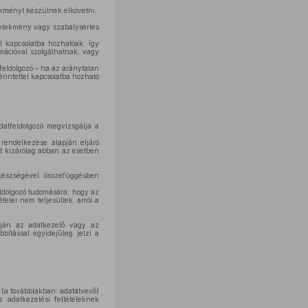
ekményt készülnek elkövetni,
selekmény vagy szabálysértés
 kapcsolatba hozhatóak, így
mációval szolgálhatnak, vagy
feldolgozó – ha az aránytalan
rintettel kapcsolatba hozható
datfeldolgozó megvizsgálja a
rendelkezése alapján eljáró
t kizárólag abban az esetben
akészségével összefüggésben
eldolgozó tudomására, hogy az
elei nem teljesültek, arról a
pján az adatkezelő vagy az
bítással egyidejűleg jelzi a
 (a továbbiakban: adatátvevő)
z adatkezelési feltételeknek