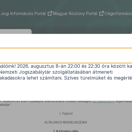
Jogi Információs Portál
Magyar Közlöny Portál
Céginformáció
2011. évi CXII. törvény
nálóink! 2026. augusztus 8-án 22:00 és 22:30 óra között ka
mációs önrendelkezési jogról és az információsza
Nemzeti Jogszabálytár szolgáltatásában átmeneti
Hatályos: 2026. 07. 29. – 2026. 08. 25.
kadásokra lehet számítani. Szíves türelmüket és megért
mációs önrendelkezési jog és az információszabadság biztosítása, illetve az adatok s
valamint a közérdekű és a közérdekből nyilvános adatok megismeréséhez és terjesztés
ól, valamint az ezen szabályok ellenőrzésére hivatott hatóságról
az Alaptörvény
végrehajtá
2
alkotja:
I. Fejezet
ÁLTALÁNOS RENDELKEZÉSEK
1.
A törvény célja