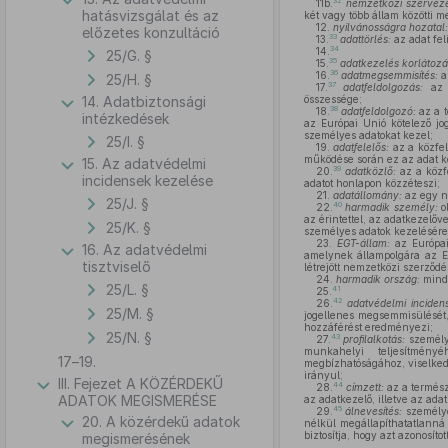
32
11b.
nemzetközi szerveze
hatásvizsgálat és az
két vagy több állam közötti m
12.
nyilvánosságra hozatal:
előzetes konzultáció
33
13.
adattörlés:
az adat fel
34
14.
25/G. §
35
15.
adatkezelés korlátozá
36
16.
adatmegsemmisítés:
az
25/H. §
37
17.
adatfeldolgozás:
az a
14. Adatbiztonsági
összessége;
38
18.
adatfeldolgozó:
az a t
intézkedések
az Európai Unió kötelező jo
személyes adatokat kezel;
25/I. §
19.
adatfelelős:
az a közfel
működése során ez az adat ke
15. Az adatvédelmi
39
20.
adatközlő:
az a közfe
incidensek kezelése
adatot honlapon közzéteszi;
21.
adatállomány:
az egy n
25/J. §
40
22.
harmadik személy:
o
az érintettel, az adatkezelőv
25/K. §
személyes adatok kezelésére
23.
EGT-állam:
az Európai
16. Az adatvédelmi
amelynek állampolgára az Eu
tisztviselő
létrejött nemzetközi szerződ
24.
harmadik ország:
minde
25/L. §
41
25.
42
26.
adatvédelmi incidens
25/M. §
jogellenes megsemmisülését, 
hozzáférést eredményezi;
25/N. §
43
27.
profilalkotás:
személye
munkahelyi teljesítmény
17–19.
megbízhatóságához, viselked
irányul;
III. Fejezet A KÖZÉRDEKŰ
44
28.
címzett:
az a termész
ADATOK MEGISMERÉSE
az adatkezelő, illetve az ada
45
29.
álnevesítés:
személyes
20. A közérdekű adatok
nélkül megállapíthatatlanná
biztosítja, hogy azt azonosít
megismerésének