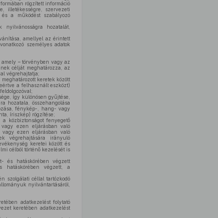
ormában rögzített információ
, illetékességre, szervezeti
ra és a működést szabályozó
nyilvánosságra hozatalát,
ánítása, amellyel az érintett
á vonatkozó személyes adatok
y amely – törvényben vagy az
ének célját meghatározza, az
al végrehajtatja;
 meghatározott keretek között
eértve a felhasznált eszközt)
feldolgozóval;
sége, így különösen gyűjtése,
ágra hozatala, összehangolása
yozása, fénykép-, hang- vagy
a, íriszkép) rögzítése;
 a közbiztonságot fenyegető
a vagy ezen eljárásban való
ra vagy ezen eljárásban való
ek végrehajtására irányuló
evékenység keretei között és
mi célból történő kezelését is
t- és hatáskörében végzett
és hatáskörében végzett, a
 szolgálati céllal tartózkodó
állományuk nyilvántartásáról,
tében adatkezelést folytató
ezet keretében adatkezelést