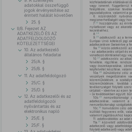
9. A személyes
közfeladatának ellátásával ö
adatokkal összefüggő
vagy ismeret, függetlenül k
felépítésre, szakmai tevék
jogok érvényesítése az
jogszabályokra, valamint a g
érintett halálát követően
6.
közérdekből nyilváno
megismerhetőségét vagy hozzá
25. §
23
7.
hozzájárulás:
az érinte
nyilatkozat vagy az akaratá
II/B. Fejezet AZ
kezeléséhez;
ADATKEZELŐ ÉS AZ
24
8.
25
9.
adatkezelő:
az a termé
ADATFELDOLGOZÓ
Európai Unió kötelező jogi 
KÖTELEZETTSÉGEI
adatkezelésre (beleértve a f
26
9a.
közös adatkezelő:
az
10. Az adatkezelő
– az adatkezelés céljait és 
általános feladatai
vonatkozó döntéseket egy vag
27
10.
adatkezelés:
az alkal
25/A. §
felvétele, rögzítése, rendsz
vagy összekapcsolása, zárol
25/B. §
képfelvétel készítése, valami
28
10a.
bűnüldözési célú a
11. Az adatfeldolgozó
veszélyek megelőzésére vag
közreműködésre, a szabálysé
25/C. §
közreműködésre, továbbá a
tevékenységet folytató szer
25/D. §
céljából – ideértve az ezen t
– (a továbbiakban együtt: bű
12. Az adatkezelői és az
29
10b.
nemzetbiztonsági 
adatfeldolgozói
adatkezelése, valamint a 
nemzetbiztonsági szolgálatokr
nyilvántartás és az
30
10c.
honvédelmi célú ada
elektronikus napló
külföldi fegyveres erők, val
valamint jogállásukhoz kapcs
25/E. §
11.
adattovábbítás:
az adat 
31
11a.
közvetett adattovább
25/F. §
adatkezelő vagy adatfeldol
folytató adatkezelő vagy adat
13. Az adatvédelmi