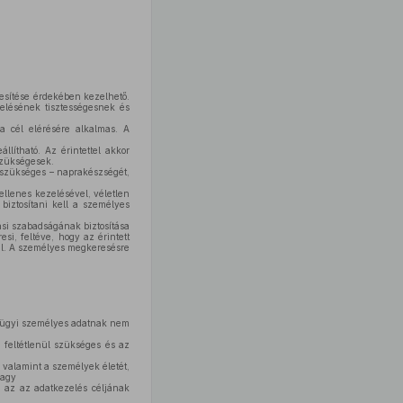
jesítése érdekében kezelhető.
elésének tisztességesnek és
a cél elérésére alkalmas. A
lítható. Az érintettel akkor
 szükségesek.
el szükséges – naprakészségét,
ellenes kezelésével, véletlen
biztosítani kell a személyes
ási szabadságának biztosítása
i, feltéve, hogy az érintett
ul. A személyes megkeresésre
űnügyi személyes adatnak nem
 feltétlenül szükséges és az
valamint a személyek életét,
vagy
s az az adatkezelés céljának