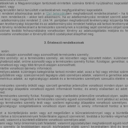
tásoknak a Magyarországon tartózkodó érintettek számára történő nyújtásához kapcsolódik
okért, vagy
g területén belül tanúsított viselkedésének megfigyeléséhez kapcsolódik.
 rendelet alkalmazása során a
(2a) bekezdés
ben meghatározott rendelkezéseket – ha t
 nem rendelkezik – akkor kell alkalmazni, ha az adatkormányzási rendelet szerinti adatk
az adatkormányzási rendelet 2. cikk 14. pontjában meghatározott tevékenységi központja 
ban tevékenységi központtal és az adatkormányzási rendelet hatálya alá tartozó tevékeny
 törvény rendelkezéseit a természetes személynek a kizárólag saját személyes céljait szol
ióinak további felhasználására vonatkozóan törvény az adatszolgáltatás módjára és felt
rvoslatra vonatkozóan e törvénytől eltérő szabályokat állapíthat meg.
3.
Értelmező rendelkezések
 során:
ció alapján azonosított vagy azonosítható természetes személy;
etes személy:
az a természetes személy, aki közvetlen vagy közvetett módon, különösen
atározó adat, online azonosító vagy a természetes személy fizikai, fiziológiai, genetikai, s
vonatkozó egy vagy több tényező alapján azonosítható;
ntettre vonatkozó bármely információ;
élyes adatok különleges kategóriáiba tartozó minden adat, azaz a faji vagy etnikai szárm
győződésre vagy szakszervezeti tagságra utaló személyes adatok, valamint a genetikai ad
ometrikus adatok, az egészségügyi adatok és a természetes személyek szexuális életére v
rmészetes személy örökölt vagy szerzett genetikai jellemzőire vonatkozó minden olyan sz
 egészségi állapotára vonatkozó egyedi információt hordoz, és amely elsősorban az adott
red;
természetes személy fizikai, fiziológiai vagy viselkedési jellemzőire vonatkozó olyan, sajáto
vé teszi vagy megerősíti a természetes személy egyedi azonosítását, mint például az arckép
gy természetes személy testi vagy szellemi egészségi állapotára vonatkozó személyes 
észségügyi szolgáltatásokra vonatkozó olyan adatot is, amely információt hordoz a t
t:
a büntetőeljárás során vagy azt megelőzően a bűncselekménnyel vagy a büntetőel
, illetve a bűncselekmények felderítésére jogosult szerveknél, továbbá a büntetés-végrehaj
ható, valamint a büntetett előéletre vonatkozó személyes adat;
ami vagy helyi önkormányzati feladatot, valamint jogszabályban meghatározott egyéb közfe
gy személy (a továbbiakban együtt: közfeladatot ellátó szerv) kezelésében lévő és te