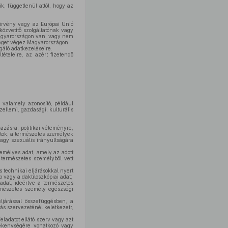
, függetlenül attól, hogy az
örvény vagy az Európai Unió
özvetítő szolgáltatónak vagy
Magyarországon van, vagy nem
séget végez Magyarországon.
gáló adatkezeléseire.
ételeire, az azért fizetendő
 valamely azonosító, például
zellemi, gazdasági, kulturális
azásra, politikai véleményre,
atok, a természetes személyek
agy szexuális irányultságára
emélyes adat, amely az adott
 természetes személyből vett
s technikai eljárásokkal nyert
 vagy a daktiloszkópiai adat;
adat, ideértve a természetes
ermészetes személy egészségi
járással összefüggésben, a
tás szervezeténél keletkezett,
ladatot ellátó szerv vagy azt
vékenységére vonatkozó vagy