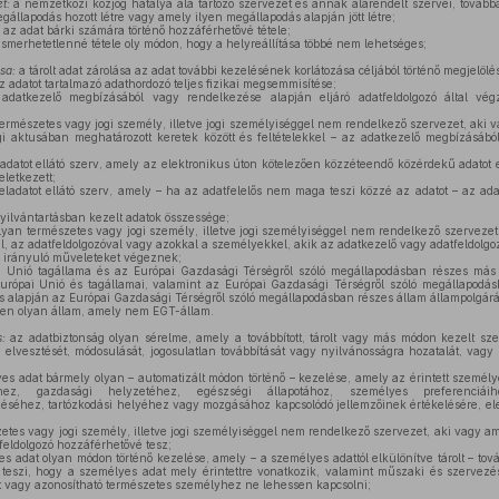
t:
a nemzetközi közjog hatálya alá tartozó szervezet és annak alárendelt szervei, tovább
egállapodás hozott létre vagy amely ilyen megállapodás alapján jött létre;
az adat bárki számára történő hozzáférhetővé tétele;
ismerhetetlenné tétele oly módon, hogy a helyreállítása többé nem lehetséges;
sa:
a tárolt adat zárolása az adat további kezelésének korlátozása céljából történő megjelölé
 adatot tartalmazó adathordozó teljes fizikai megsemmisítése;
datkezelő megbízásából vagy rendelkezése alapján eljáró adatfeldolgozó által végz
ermészetes vagy jogi személy, illetve jogi személyiséggel nem rendelkező szervezet, aki
gi aktusában meghatározott keretek között és feltételekkel – az adatkezelő megbízásáb
adatot ellátó szerv, amely az elektronikus úton kötelezően közzéteendő közérdekű adatot el
letkezett;
ladatot ellátó szerv, amely – ha az adatfelelős nem maga teszi közzé az adatot – az adatfe
yilvántartásban kezelt adatok összessége;
lyan természetes vagy jogi személy, illetve jogi személyiséggel nem rendelkező szerveze
el, az adatfeldolgozóval vagy azokkal a személyekkel, akik az adatkezelő vagy adatfeldolgoz
 irányuló műveleteket végeznek;
 Unió tagállama és az Európai Gazdasági Térségről szóló megállapodásban részes más 
rópai Unió és tagállamai, valamint az Európai Gazdasági Térségről szóló megállapodá
és alapján az Európai Gazdasági Térségről szóló megállapodásban részes állam állampolgáráv
n olyan állam, amely nem EGT-állam.
:
az adatbiztonság olyan sérelme, amely a továbbított, tárolt vagy más módon kezelt sz
elvesztését, módosulását, jogosulatlan továbbítását vagy nyilvánosságra hozatalát, vagy
s adat bármely olyan – automatizált módon történő – kezelése, amely az érintett személy
éhez, gazdasági helyzetéhez, egészségi állapotához, személyes preferenciái
éséhez, tartózkodási helyéhez vagy mozgásához kapcsolódó jellemzőinek értékelésére, el
etes vagy jogi személy, illetve jogi személyiséggel nem rendelkező szervezet, aki vagy a
tfeldolgozó hozzáférhetővé tesz;
 adat olyan módon történő kezelése, amely – a személyes adattól elkülönítve tárolt – tov
 teszi, hogy a személyes adat mely érintettre vonatkozik, valamint műszaki és szervezé
ott vagy azonosítható természetes személyhez ne lehessen kapcsolni;