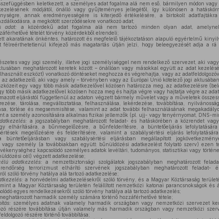
sszefüggésben keletkezett, a személyes adat fogalma alá nem eső, bármilyen módon vagy f
ezelésének módjától, önálló vagy gyűjteményes jellegétől, így különösen a hatáskörre
enységre, annak eredményességére is kiterjedő értékelésére, a birtokolt adatfajták
azdálkodásra, a megkötött szerződésekre vonatkozó adat;
s adat:
a közérdekű adat fogalma alá nem tartozó minden olyan adat, amelynek 
férhetővé tételét törvény közérdekből elrendeli;
tt akaratának önkéntes, határozott és megfelelő tájékoztatáson alapuló egyértelmű kinyilv
t félreérthetetlenül kifejező más magatartás útján jelzi, hogy beleegyezését adja a r
szetes vagy jogi személy, illetve jogi személyiséggel nem rendelkező szervezet, aki vag
aktusában meghatározott keretek között – önállóan vagy másokkal együtt az adat kezelés
elhasznált eszközt) vonatkozó döntéseket meghozza és végrehajtja, vagy az adatfeldolgozóv
 az adatkezelő, aki vagy amely – törvényben vagy az Európai Unió kötelező jogi aktusában
eszközeit egy vagy több másik adatkezelővel közösen határozza meg, az adatkezelésre (bel
y több másik adatkezelővel közösen hozza meg és hajtja végre vagy hajtatja végre az adat
mazott eljárástól függetlenül az adaton végzett bármely művelet vagy a műveletek összes
erezése, tárolása, megváltoztatása, felhasználása, lekérdezése, továbbítása, nyilvánoss
ása, törlése és megsemmisítése, valamint az adat további felhasználásának megakadál
nt a személy azonosítására alkalmas fizikai jellemzők (pl. ujj- vagy tenyérnyomat, DNS-mint
datkezelés:
a jogszabályban meghatározott feladat- és hatáskörében a közrendet vagy
y elhárítására, a bűnmegelőzésre, a bűnfelderítésre, a büntetőeljárás lefolytatásár
rtések megelőzésére és felderítésére, valamint a szabálysértési eljárás lefolytatásá
 büntetőeljárásban vagy szabálysértési eljárásban megállapított jogkövetkezmény
v vagy személy (a továbbiakban együtt: bűnüldözési adatkezelést folytató szerv) ezen t
evékenységhez kapcsolódó személyes adatok levéltári, tudományos, statisztikai vagy történel
nüldözési cél) végzett adatkezelése;
célú adatkezelés:
a nemzetbiztonsági szolgálatok jogszabályban meghatározott felada
rendőrség terrorizmust elhárító szervének jogszabályban meghatározott feladat- 
ól szóló törvény hatálya alá tartozó adatkezelése;
tkezelés:
a honvédelmi adatkezelésekről szóló törvény, és a Magyar Köztársaság területén
amint a Magyar Köztársaság területén felállított nemzetközi katonai parancsnokságok és 
olódó egyes rendelkezésekről szóló törvény hatálya alá tartozó adatkezelés;
meghatározott harmadik személy számára történő hozzáférhetővé tétele;
ítás:
személyes adatnak valamely harmadik országban vagy nemzetközi szervezet kere
gozó részére továbbítása útján valamely más harmadik országban vagy nemzetközi szerv
feldolgozó részére történő továbbítása;