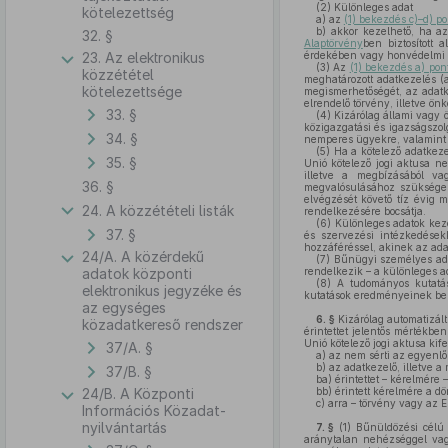
(2)
Különleges adat
kötelezettség
a)
az
(1) bekezdés c)–d) po
b)
akkor kezelhető, ha az
32. §
Alaptörvény
ben biztosított
23. Az elektronikus
érdekében vagy honvédelmi é
(3)
Az
(1) bekezdés a) pon
közzététel
meghatározott adatkezelés (a
kötelezettsége
megismerhetőségét, az adatk
elrendelő törvény, illetve ö
33. §
(4)
Kizárólag állami vagy 
közigazgatási és igazságszolg
34. §
nemperes ügyekre, valamint a
(5)
Ha a kötelező adatkeze
35. §
Unió kötelező jogi aktusa n
illetve a megbízásából va
36. §
megvalósulásához szükséges
elvégzését követő tíz évig 
24. A közzétételi listák
rendelkezésére bocsátja.
(6)
Különleges adatok keze
37. §
és szervezési intézkedések
hozzáféréssel, akinek az ada
24/A. A közérdekű
(7)
Bűnügyi személyes adat
adatok központi
rendelkezik – a különleges a
(8)
A tudományos kutatást
elektronikus jegyzéke és
kutatások eredményeinek be
az egységes
6. §
Kizárólag automatizált
közadatkereső rendszer
érintettet jelentős mértékbe
Unió kötelező jogi aktusa kife
37/A. §
a)
az nem sérti az egyenl
b)
az adatkezelő, illetve a
37/B. §
ba)
érintettet – kérelmére 
24/B. A Központi
bb)
érintett kérelmére a d
c)
arra – törvény vagy az E
Információs Közadat-
nyilvántartás
7. §
(1)
Bűnüldözési célú a
aránytalan nehézséggel vag