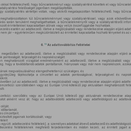
s okkal feltételezhető, hogy bűncselekményt vagy szabálysértést követtek el vagy bűncsel
abálysértési felelősségét jogerősen megállapították,
 szabálysértés sértettjei voltak, vagy akikről megalapozottan feltételezhető, hogy bűnc
meghatározottakon túl bűncselekménnyel vagy szabálysértéssel, vagy azok elkövetőivel
járás során tanúként meghallgathatóak, a bűncselekményről vagy a szabálysértésről infor
zott érintettekkel kapcsolatban állnak vagy velük összefüggésbe hozhatóak.
zelés esetén az adatkezelő, illetve a megbízásából vagy rendelkezése alapján eljáró adat
nem jár – egyértelműen megkülönbözteti az érintettel kapcsolatba hozható tényeket és az é
52
6.
Az adattovábbítás feltételei
 megelőzően az adatkezelő, illetve a megbízásából vagy rendelkezése alapján eljáró a
k pontosságát, teljességét és naprakészségét.
en meghatározott vizsgálat eredményeként az adatkezelő, illetve a megbízásából vagy 
 meg, hogy a továbbítandó adatok pontatlanok, hiányosak vagy már nem naprakészek, azoka
ljának megvalósulásához elengedhetetlenül szükséges, és
gyidejűleg tájékoztatja a címzettet az adatok pontosságával, teljességével és napr
ókról.
övetően jut az adatkezelő, illetve a megbízásából vagy rendelkezése alapján eljáró adatf
emzetközi szerződésben vagy az Európai Unió kötelező jogi aktusában meghatározott feltét
íti.
etközi szerződés vagy az Európai Unió kötelező jogi aktusának rendelkezése ala
atot akként vesz át, hogy az adattovábbító adatkezelő vagy adatfeldolgozó az adattováb
célját,
időtartamát,
s címzettjeit,
iztosított jogainak korlátozását, vagy
teleit
együtt: adatkezelési feltételek], a személyes adatokat átvevő adatkezelő és adatfeldolgozó
ezelési feltételeknek megfelelő terjedelemben és módon kezeli, az érintett jogait a