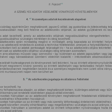
46
II. Fejezet
A SZEMÉLYES ADATOK VÉDELMÉRE VONATKOZÓ KÖVETELMÉNYEK
47
4.
A személyes adatok kezelésének alapelvei
zárólag egyértelműen meghatározott, jogszerű célból, jog gyakorlása és kötelezettség tel
zakaszában meg kell felelnie az adatkezelés céljának, az adatok gyűjtésének és kez
adat kezelhető, amely az adatkezelés céljának megvalósulásához elengedhetetlen, 
egvalósulásához szükséges mértékben és ideig kezelhető.
atkezelés során mindaddig megőrzi e minőségét, amíg kapcsolata az érintettel helyreál
ha az adatkezelő rendelkezik azokkal a technikai feltételekkel, amelyek a helyreállításhoz
ztosítani kell az adatok pontosságát, teljességét és – ha az adatkezelés céljára tekintett
tet csak az adatkezelés céljához szükséges ideig lehessen azonosítani.
n arra alkalmas műszaki vagy szervezési – így különösen az adatok jogosulatlan vagy jog
sével vagy károsodásával szembeni védelmet kialakító – intézkedések alkalmazásával 
.
zelését tisztességesnek és törvényesnek kell tekinteni, ha az érintett véleménynyilvánít
nyét megismerni kívánó személy az érintett lakóhelyén vagy tartózkodási helyén felkeres
 rendelkezéseinek megfelelően kezelik és a személyes megkeresés nem üzleti célra irány
inti munkaszüneti napon nem kerülhet sor.
51
5.
Az adatkezelés jogalapja és általános feltételei
or kezelhető, ha
ény felhatalmazása alapján, az abban meghatározott körben, különleges adatnak vagy b
 önkormányzat rendelete közérdeken alapuló célból elrendeli,
ozottak hiányában az az adatkezelő törvényben meghatározott feladatainak ellátásához
kezeléséhez kifejezetten hozzájárult,
zottak hiányában az az érintett vagy más személy létfontosságú érdekeinek védelméhez, 
nyegető közvetlen veszély elhárításához vagy megelőzéséhez szükséges és azzal arányos, 
ozottak hiányában a személyes adatot az érintett kifejezetten nyilvánosságra hozta é
 és azzal arányos.