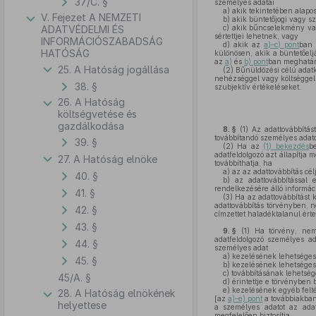
37/C. §
személyes adatai
a)
akik tekintetében alapo
V. Fejezet A NEMZETI
b)
akik büntetőjogi vagy sz
ADATVÉDELMI ÉS
c)
akik bűncselekmény vagy
sértettjei lehetnek, vagy
INFORMÁCIÓSZABADSÁG
d)
akik az
a)–c) pont
ban 
HATÓSÁG
különösen, akik a büntetőel
az
a)
és
b) pont
ban meghatáro
25. A Hatóság jogállása
(2)
Bűnüldözési célú adatke
nehézséggel vagy költséggel 
38. §
szubjektív értékeléseket.
26. A Hatóság
költségvetése és
gazdálkodása
8. §
(1)
Az adattovábbítást
továbbítandó személyes adato
39. §
(2)
Ha az
(1) bekezdés
b
adatfeldolgozó azt állapítja
27. A Hatóság elnöke
továbbíthatja, ha
a)
az az adattovábbítás cé
40. §
b)
az adattovábbítással e
rendelkezésére álló informáci
41. §
(3)
Ha az adattovábbítást k
adattovábbítás törvényben, n
42. §
címzettet haladéktalanul értes
43. §
9. §
(1)
Ha törvény, nemz
adatfeldolgozó személyes ad
44. §
személyes adat
a)
kezelésének lehetséges 
45. §
b)
kezelésének lehetséges 
c)
továbbításának lehetsége
45/A. §
d)
érintettje e törvényben b
e)
kezelésének egyéb felté
28. A Hatóság elnökének
[az
a)–e) pont
a továbbiakban 
helyettese
a személyes adatot az adatk
megfelelően biztosítja.