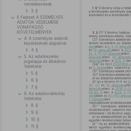
rendelkezések
3
1. §
E törvény célja a hat
3. §
a természetes személyek magá
közérdekű és a közérdekből 
II. Fejezet A SZEMÉLYES
ADATOK VÉDELMÉRE
VONATKOZÓ
KÖVETELMÉNYEK
4
2. §
(1)
E törvény hatálya
amely személyes adatra, val
4. A személyes adatok
5
(2)
Személyes adatoknak
kezelésének alapelvei
tartozó kezelésére az által
pont
jában, a
4. § (5) bekezd
4. §
és
(6) bekezdés
ében, a
25/H
55. § (1)–(2) bekezdés
ében,
5. Az adatkezelés
bekezdés
ében,
(4) bekezdés
jogalapja és általános
bekezdés
ében, a
75/A. §
-ba
6
(2a)
Az (EU)
2022/868 eur
feltételei
az
V. Fejezet
ben, valamint a
7
(3)
Személyes adatok bűnül
5. §
8
(4)
Személyes adatoknak
a)
az általános adatvédelmi 
6. §
9
b)
az e törvény III–V. és
VI
(5)
,
(7)
és
(8) bekezdés
éb
7. §
bekezdés
ében, a
25/M. § (2
56–60. §
-ban, a
60/A. § (1)
6. Az adattovábbítás
pont
jában és
(6)–(10) bekez
feltételei
1. melléklet
ben
meghatározott rendelkezéseke
8. §
10
(5)
Személyes adatoknak
rendelkezéseit, valamint má
9. §
előírásokat – ha törvény vag
a)
az adatkezelőnek az ált
10. §
egyetlen tevékenységi hely
11
b)
ha az adatkezelőnek a
11. §
belüli egyetlen tevékenys
adatfeldolgozó által végzett 