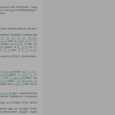
ározása annak érdekében, hogy
ve a közügyek átláthatósága a
ljon.
olyan adatkezelésre kiterjed,
védelmi rendelet) hatálya alá
,
12.
,
13.
,
16.
,
17.
,
21.
,
23–24.
a
25. §
-ban, a
25/G. § (3)
,
(4)
dés
ében, az
52–54. §
-ban, az
 pont
jában, a
61. § (2)
és
(3)
, a
72. §
-ban, a
75. § (1)–(5)
zéseit a 34/B–E. alcímekben,
(5) bekezdés
ében, az
5. § (3)–
ekezdés
ében, a
25/H. § (2)
 (1)
és
(2) bekezdés
ében, az
kezdés
ében,
(4) bekezdés b)
s
ében és a
75/A. §
-ban és az
 bekezdés
ben meghatározott
sének feltételeire vonatkozó
vagy az Európai Unión belüli
pontja vagy az Európai Unión
endelkezése alapján eljáró