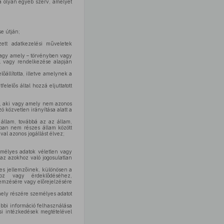
á olyan egyéb szerv, amelyet
se útján;
ett adatkezelési műveletek
 vagy amely – törvényben vagy
ól vagy rendelkezése alapján
őállította, illetve amelynek a
lelős által hozzá eljuttatott
t, aki vagy amely nem azonos
ó közvetlen irányítása alatt a
állam, továbbá az az állam,
sban nem részes állam között
al azonos jogállást élvez;
emélyes adatok véletlen vagy
 az azokhoz való jogosulatlan
es jellemzőinek, különösen a
hoz vagy érdeklődéséhez,
emzésére vagy előrejelzésére
mely részére személyes adatot
ábbi információ felhasználása
si intézkedések megtételével