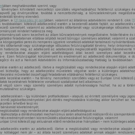
nt
jában meghatározottak szerint, vagy
 törvényben kihirdetett nemzetközi szerződés végrehajtásához feltétlenül szükséges é
 alapvető jog érvényesítése, továbbá a nemzetbiztonság, a bűncselekmények megelőzése
rdekből törvény elrendeli.
t
jában, a
(2) bekezdés b) pont
jában, valamint az általános adatvédelmi rendelet 6. cikk
(1
 továbbiakban: kötelező adatkezelés) esetén a kezelendő adatok fajtáit, az adatkezelés cél
ezelő személyét, valamint az adatkezelés időtartamát vagy szükségessége időszakos felü
nkormányzati rendelet határozza meg.
önkormányzati szerv kezelheti az állam bűncselekmények megelőzésére, felderítésére és ü
áltatási feladatainak ellátása céljából kezelt bűnügyi személyes adatokat, valamint a szab
 közigazgatási peres és nemperes ügyekre vonatkozó adatokat tartalmazó nyilvántartásoka
lés időtartamát vagy szükségessége időszakos felülvizsgálatát törvény, helyi önkormányz
em határozza meg, az adatkezelő az adatkezelés megkezdésétől legalább háromévente fel
gy rendelkezése alapján eljáró adatfeldolgozó által kezelt személyes adat kezelé
-e. Ezen felülvizsgálat körülményeit és eredményét az adatkezelő dokumentálja, e dok
megőrzi és azt a Nemzeti Adatvédelmi és Információszabadság Hatóság (a továbbiakban:
lése esetén az adatkezelő, illetve a megbízásából vagy rendelkezése alapján eljáró adat
kel biztosítja, hogy az adatkezelési műveletek végzése során a különleges adatokho
tkezelési művelettel összefüggő feladatának ellátásához feltétlenül szükséges.
ok kezelése esetén – ha törvény, nemzetközi szerződés vagy az Európai Unió kötelező jo
datok kezelésének feltételeire vonatkozó szabályokat kell alkalmazni.
 végző szerv vagy személy személyes adatot nyilvánosságra hozhat, ha az a történe
mutatásához szükséges.
 adatkezelésen – így különösen profilalkotáson – alapuló, az érintett személyére vagy jogo
n érintő jogkövetkezményekkel járó döntés meghozatalára kizárólag akkor kerülhet sor, h
jezetten lehetővé teszi és
ő bánásmód követelményét,
 megbízásából vagy rendelkezése alapján eljáró adatfeldolgozó az
– tájékoztatja a döntéshozatali mechanizmus során alkalmazott módszerről és szempontokról
öntés eredményét emberi közreműködés alkalmazásával felülvizsgálja, valamint
urópai Unió kötelező jogi aktusának eltérő rendelkezése hiányában – nem különleges adato
datkezelés esetén az adatkezelő, illetve a megbízásából vagy rendelkezése alapján el
y költséggel nem jár – az általa kezelt személyes adatokat annak alapján rendszerezi