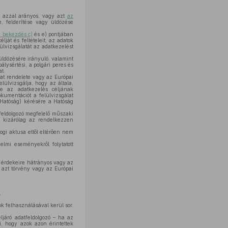
s azzal arányos, vagy azt
az
, felderítése vagy üldözése
) bekezdés c)
és e) pontjában
ját és feltételeit, az adatok
lvizsgálatát az adatkezelést
ldözésére irányuló, valamint
álysértési, a polgári peres és
t.
at rendelete vagy az Európai
ülvizsgálja, hogy az általa,
se az adatkezelés céljának
umentációt a felülvizsgálat
 Hatóság) kérésére a Hatóság
feldolgozó megfelelő műszaki
z kizárólag az rendelkezzen
gi aktusa ettől eltérően nem
lmi eseményekről folytatott
s érdekeire hátrányos vagy az
a azt törvény vagy az Európai
,
k felhasználásával kerül sor.
járó adatfeldolgozó – ha az
, hogy azok azon érintettek