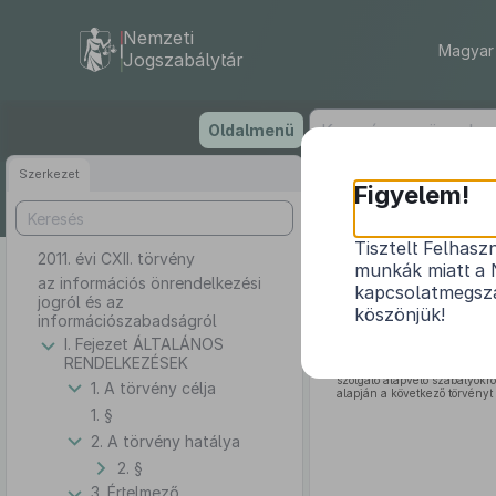
Nemzeti
Magyar 
Jogszabálytár
Ugrás
Oldalmenü
a
tartalomra
Szerkezet
Figyelem!
Tisztelt Felhasz
2011. évi CXII. törvény
az infor
munkák miatt a 
az információs önrendelkezési
kapcsolatmegsza
jogról és az
köszönjük!
információszabadságról
I. Fejezet ÁLTALÁNOS
Az Országgyűlés az infor
RENDELKEZÉSEK
személyes adatok védelmét, 
szolgáló alapvető szabályokr
1. A törvény célja
alapján a következő törvényt 
1. §
2. A törvény hatálya
2. §
3. Értelmező