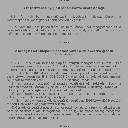
A közpénzekből nyújtott pénzeszközök átláthatósága
9. §
A
Kptv.
-ben meghatározott közzétételi kötelezettségnek a
www.kozpenzpalyazat.gov.hu honlapon kell eleget tenni.
10. §
Nem indulhat pályázóként, és nem részesülhet támogatásban az a
pályázó/kérelmező, akivel szemben a mindenkor hatályos vonatkozó jogszabályi
előírásban foglalt kizáró feltételek bármelyike is fennáll.
III. rész
A támogatások Európai Uniós szabályozással való összhangjának
biztosítása
11. §
(1)
Ha a jelen rendelet alapján nyújtott támogatás az Európai Unió
működéséről szóló szerződés 107. cikk
(1) bekezdés
e értelmében állami
támogatásnak minősül, a támogatás csekély összegű (de minimis) támogatásként
a Szerződés 87. és 88. cikkének a de minimis támogatásokra való alkalmazásáról
szóló, 2006. december 15-i 1998/2006/EK bizottsági rendelettel összhangban
nyújtható (a továbbiakban: 1998/2006/EK bizottsági rendelet).
(2)
A csekély összegű támogatás odaítélésének feltétele, hogy a
kedvezményezett írásban nyilatkozik az 1998/2006/EK bizottsági rendelet 2.
cikk 2. pontjában meghatározott feltételnek megfelel.
(3)
az 1998/2006/EK bizottsági rendelet 3. cikk 1. pontja szerinti
kötelezettséget a támogatást nyújtó teljesíti.
(4)
Nem ítélhető meg csekély összegű támogatás az 1998/2006/EK bizottsági
rendelt 1. cikkében meghatározott célokra.
(5)
Csekély összegű támogatás azonos elszámolható költségek vonatkozásában
nem halmozható állami támogatással, ha az így halmozott összeg támogatási
intenzitása meghaladná az irányadó uniós állami támogatási szabályban
meghatározott támogatási intenzitást.
IV. rész