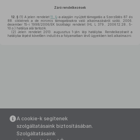
Záró rendelkezések
12. §
(1)
A jelen rendelet
11. §
-a alapján nyújtott támogatás a Szerződés 87. és
88. cikkének a de minimis támogatásokra való alkalmazásáról szóló, 2006.
december 15-i 1998/2006/EK bizottsági rendelet (HL L 379., 2006.12.28., 5-
10.o.) hatálya alá tartozik.
(2)
Jelen rendelet 2013. augusztus 1-jén lép hatályba. Rendelkezéseit a
hatályba lépést követően indult és a folyamatban lévő ügyekben kell alkalmazni.
A cookie-k segítenek
szolgáltatásaink biztosításában.
Szolgáltatásaink