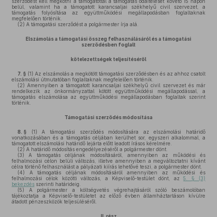
szerződést kell megkötni a támogatottal a támogatás odaítélését követő 15 napon
belül, valamint ha a támogatott karancsaljai székhelyű civil szervezet, a
támogatás folyósítása az együttműködési megállapodásban foglaltaknak
megfelelően történik.
(2)
A támogatási szerződést a polgármester írja alá.
Elszámolás a támogatási összeg felhasználásáról és a támogatási
szerződésben foglalt
kötelezettségek teljesítéséről
7. §
(1)
Az elszámolás a megkötött támogatási szerződésben és az ahhoz csatolt
elszámolási útmutatóban foglaltaknak megfelelően történik.
(2)
Amennyiben a támogatott karancsaljai székhelyű civil szervezet és már
rendelkezik az önkormányzattal kötött együttműködési megállapodással, a
támogatás elszámolása az együttműködési megállapodásban foglaltak szerint
történik.
Támogatási szerződés módosítása
8. §
(1)
A támogatási szerződés módosítására az elszámolási határidő
vonatkozásában és a támogatás céljában kerülhet sor, egyszeri alkalommal, a
támogatott elszámolási határidő lejárta előtt leadott írásos kérelmére.
(2)
A határidő módosítás engedélyezéséről a polgármester dönt.
(3)
A támogatás céljának módosításáról, amennyiben az működési és
felhalmozási célon belüli változás, illetve amennyiben a megváltoztatni kívánt
célra történő felhasználást a pályázati kiírás lehetővé teszi, a polgármester dönt.
(4)
A támogatás céljának módosításáról amennyiben az működési és
felhalmozási célok közötti változás, a Képviselő-testület dönt, az
5. § (3)
bekezdés
szerinti határideig.
(5)
A polgármester a költségvetés végrehajtásáról szóló beszámolóban
tájékoztatja a Képviselő-testületet az előző évben államháztartáson kívülre
átadott pénzeszközök teljesüléséről.
II. rész