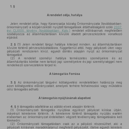
1. §
A rendelet célja, hatálya
Jelen rendelet célja, hogy Karancsalja község Önkormányzata (továbbiakban:
önkormányzat) a közpénzekből nyújtott támogatások átláthatóságáról szóló
2007.
évi CLXXXI. törvény (továbbiakban: Kptv.)
rendelet előírásainak megfelelően
szabályozza az államháztartáson kívülre átadott pénzeszközökre vonatkozó
eljárást.
2. §
(1)
Jelen rendelet tárgyi hatálya kiterjed minden, az államháztartáson
kívülre történő pénzeszközátadásra, függetlenül attól, hogy pályázati úton vagy
pályázati rendszeren kívül, egyedi döntés alapján nyújt az önkormányzat
támogatást.
(2)
A rendelet személyi hatálya természetes személyekre és az
államháztartás körébe nem tartozó jogi személyekre és jogi személyiséggel nem
rendelkező szervezetekre terjed ki.
A támogatás forrása
3. §
Az önkormányzat tárgyévi költségvetési rendeletében határozza meg
azon költségvetési előirányzatait, amelyek terhére felhalmozási vagy működési
célú támogatás adható.
A támogatás nyújtásának alapelvei
4. §
A támogatás odaítélése az alábbi elvek alapján történik:
(1)
Önkormányzati támogatás nyújtása egyrészt pályázat kiírása útján,
másrészt kérelemre történik. A kérelemre történő támogatás nyújtás esetén
elsősorban az önkormányzat érdekében végzett tevékenység támogatására kell
törekedni.
(2)
Önkormányzati támogatásban csak az a pályázó részesülhet, aki a
pályázati kiírásnak maradéktalanul megfelelő pályázatot, illetve egyedi kérelem