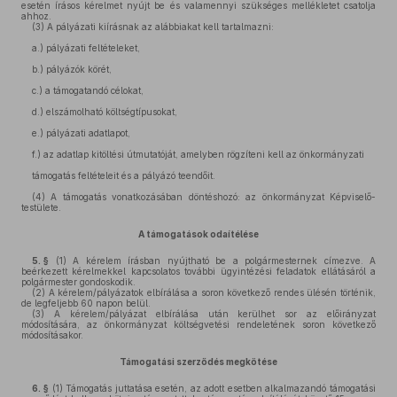
esetén írásos kérelmet nyújt be és valamennyi szükséges mellékletet csatolja
ahhoz.
(3)
A pályázati kiírásnak az alábbiakat kell tartalmazni:
a.) pályázati feltételeket,
b.) pályázók körét,
c.) a támogatandó célokat,
d.) elszámolható költségtípusokat,
e.) pályázati adatlapot,
f.) az adatlap kitöltési útmutatóját, amelyben rögzíteni kell az önkormányzati
támogatás feltételeit és a pályázó teendőit.
(4)
A támogatás vonatkozásában döntéshozó: az önkormányzat Képviselő-
testülete.
A támogatások odaítélése
5. §
(1)
A kérelem írásban nyújtható be a polgármesternek címezve. A
beérkezett kérelmekkel kapcsolatos további ügyintézési feladatok ellátásáról a
polgármester gondoskodik.
(2)
A kérelem/pályázatok elbírálása a soron következő rendes ülésén történik,
de legfeljebb 60 napon belül.
(3)
A kérelem/pályázat elbírálása után kerülhet sor az előirányzat
módosítására, az önkormányzat költségvetési rendeletének soron következő
módosításakor.
Támogatási szerződés megkötése
6. §
(1)
Támogatás juttatása esetén, az adott esetben alkalmazandó támogatási