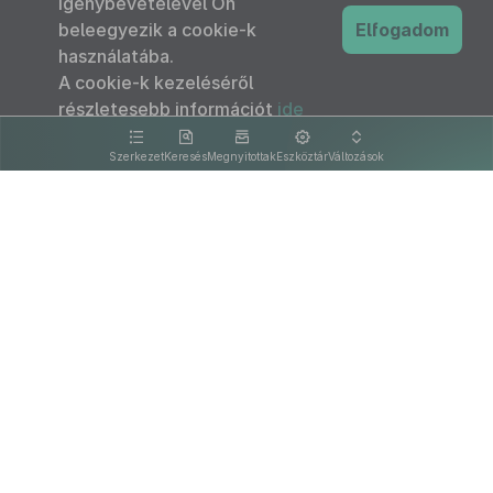
igénybevételével Ön
beleegyezik a cookie-k
Elfogadom
használatába.
A cookie-k kezeléséről
részletesebb információt
ide
kattintva olvashat.
Szerkezet
Keresés
Megnyitottak
Eszköztár
Változások
Kapcsolat