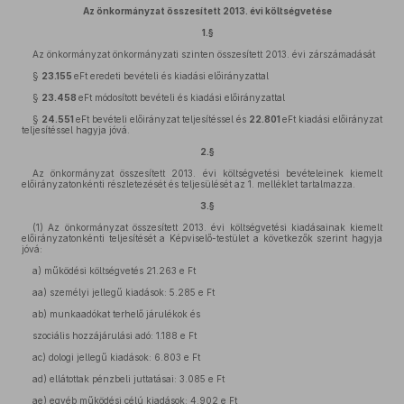
Az önkormányzat összesített 2013. évi költségvetése
1.§
Az önkormányzat önkormányzati szinten összesített 2013. évi zárszámadását
§
23.155
eFt eredeti bevételi és kiadási előirányzattal
§
23.458
eFt módosított bevételi és kiadási előirányzattal
§
24.551
eFt bevételi előirányzat teljesítéssel és
22.801
eFt kiadási előirányzat
teljesítéssel hagyja jóvá.
2.§
Az önkormányzat összesített 2013. évi költségvetési bevételeinek kiemelt
előirányzatonkénti részletezését és teljesülését az 1. melléklet tartalmazza.
3.§
(1) Az önkormányzat összesített 2013. évi költségvetési kiadásainak kiemelt
előirányzatonkénti teljesítését a Képviselő-testület a következők szerint hagyja
jóvá:
a) működési költségvetés 21.263 e Ft
aa) személyi jellegű kiadások: 5.285 e Ft
ab) munkaadókat terhelő járulékok és
szociális hozzájárulási adó: 1.188 e Ft
ac) dologi jellegű kiadások: 6.803 e Ft
ad) ellátottak pénzbeli juttatásai: 3.085 e Ft
ae) egyéb működési célú kiadások: 4.902 e Ft