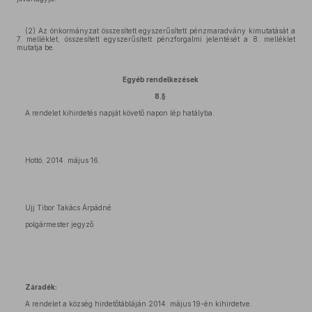
(2) Az önkormányzat összesített egyszerűsített pénzmaradvány kimutatását a
7. melléklet, összesített egyszerűsített pénzforgalmi jelentését a 8. melléklet
mutatja be.
Egyéb rendelkezések
8.§
A rendelet kihirdetés napját követő napon lép hatályba.
Hottó, 2014. május 16.
Ujj Tibor Takács Árpádné
polgármester jegyző
Záradék:
A rendelet a község hirdetőtábláján 2014. május 19-én kihirdetve.