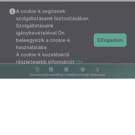
A cookie-k segítenek
szolgáltatásaink biztosításában.
Szolgáltatásaink
igénybevételével Ön
beleegyezik a cookie-k
Elfogadom
használatába.
A cookie-k kezeléséről
részletesebb információt
ide
kattintva olvashat.
Szerkezet
Keresés
Megnyitottak
Eszköztár
Változások