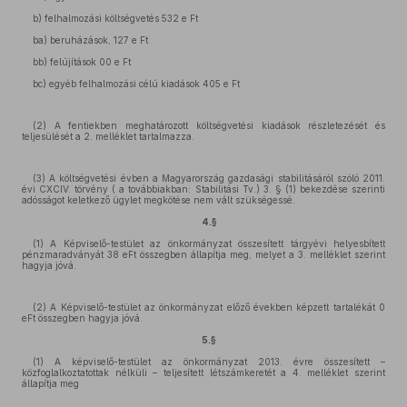
b) felhalmozási költségvetés 532 e Ft
ba) beruházások, 127 e Ft
bb) felújítások 00 e Ft
bc) egyéb felhalmozási célú kiadások 405 e Ft
(2) A fentiekben meghatározott költségvetési kiadások részletezését és
teljesülését a 2. melléklet tartalmazza.
(3) A költségvetési évben a Magyarország gazdasági stabilitásáról szóló 2011.
évi CXCIV. törvény ( a továbbiakban: Stabilitási Tv.) 3. § (1) bekezdése szerinti
adósságot keletkező ügylet megkötése nem vált szükségessé.
4.§
(1) A Képviselő-testület az önkormányzat összesített tárgyévi helyesbített
pénzmaradványát 38 eFt összegben állapítja meg, melyet a 3. melléklet szerint
hagyja jóvá.
(2) A Képviselő-testület az önkormányzat előző években képzett tartalékát 0
eFt összegben hagyja jóvá.
5.§
(1) A képviselő-testület az önkormányzat 2013. évre összesített –
közfoglalkoztatottak nélküli – teljesített létszámkeretét a 4. melléklet szerint
állapítja meg