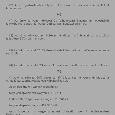
(2) A közfoglalkoztatottak teljesített létszámkeretét szintén a 4. melléklet
tartalmazza.
6.§
(1) Az önkormányzat működési és felhalmozási kiadásainak teljesülését
tájékoztató jelleggel, mérlegszerűen az 4/a. melléklet adja meg.
(2) Az önkormányzatnak többéves kihatással járó feladathoz kapcsolódó
teljesítése 2013- ban nem volt.
(3) Az önkormányzat 2013.évben közvetett támogatásként adóelengedést nem
eszközölt.
(4) Az önkormányzat 2013. évi működése során hitelfelvételre nem került sor.
7.§
(1) Az önkormányzat 2013. december 31-i állapot szerinti vagyonkimutatását a
6. melléklet szerint fogadja el a Képviselő-testület.
Az önkormányzati vagyon összetételét
forgalomképtelen törzsvagyon 13.560 eFt
korlátozottan forgalomképes vagyon 29.266 eFt
forgalomképtelen vagyon 162.380 eFt
nettó összegben a vagyonkataszteri kimutatás szerinti részletezésben
jóváhagyja.