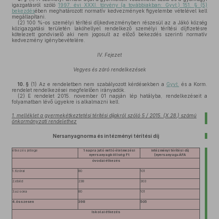
igazgatásról szóló
1997. évi XXXI. törvény (a továbbiakban: Gyvt.) 151. § (5)
bekezdés
ében meghatározott normatív kedvezmények figyelembe vételével kell
megállapítani.
(2)
100 %-os személyi térítési díjkedvezményben részesül az a Jákó község
közigazgatási területén lakóhellyel rendelkező személyi térítési díjfizetésre
kötelezett gondviselő aki nem jogosult az előző bekezdés szerinti normatív
kedvezmény igénybevételére.
IV. Fejezet
Vegyes és záró rendelkezések
10. §
(1)
Az e rendeletben nem szabályozott kérdésekben a
Gyvt.
és a Korm.
rendelet rendelkezései megfelelően irányadók.
(2)
E rendelet 2015. november 01 napján lép hatályba, rendelkezéseit a
folyamatban lévő ügyekre is alkalmazni kell.
1. melléklet a gyermekétkeztetési térítési díjakról szóló 5 / 2015. (X.28.) számú
önkormányzati rendelethez
Nersanyagnorma és intézményi térítési díj
étkezés jellege
1 napra jutó nettó élelmezési
intézményi térítési díj
nyersanyagköltség Ft
(nyersanyag+ÁFA
óvodai étkezés
1.tízórai
80
101
2.ebéd
238
303
3.uzsona
80
101
4.összesen
398
505
Iskolai étkezés