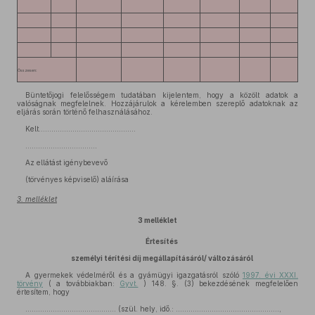
Összesen:
Büntetőjogi felelősségem tudatában kijelentem, hogy a közölt adatok a
valóságnak megfelelnek. Hozzájárulok a kérelemben szereplő adatoknak az
eljárás során történő felhasználásához.
Kelt……………………………………….
…………………………….
Az ellátást igénybevevő
(törvényes képviselő) aláírása
3. melléklet
3 melléklet
Értesítés
személyi térítési díj megállapításáról/ változásáról
A gyermekek védelméről és a gyámügyi igazgatásról szóló
1997. évi XXXI.
törvény
( a továbbiakban:
Gyvt.
) 148. §. (3) bekezdésének megfelelően
értesítem, hogy
……………………………………. (szül. hely, idő.: ………………………………………….,