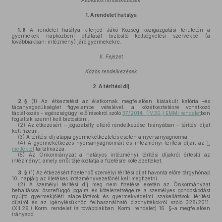
Általános rendelkezések
1.
A rendelet hatálya
1. §
A rendelet hatálya kiterjed Jákó Község közigazgatási területén a
gyermekek napközbeni ellátását biztosító költségvetési szervekbe (a
továbbiakban: intézmény) járó gyermekekre.
II. Fejezet
Közös rendelkezések
2.
A térítési díj
2. §
(1)
Az étkeztetést az életkornak megfelelően kialakult kalória –és
tápanyagszükséglet figyelembe vételével, a közétkeztetésre vonatkozó
táplálkozás – egészségügyi előírásokról szóló
37/2014. (IV.30.) EMMI rendelet
ben
foglaltak szerint kell biztosítani.
(2)
Az étkezésért – jogszabály eltérő rendelkezése hiányában – térítési díjat
kell fizetni.
(3)
A térítési díj alapja gyermekétkeztetés esetén a nyersanyagnorma.
(4)
A gyermekétkezés nyersanyagnormáit és intézményi térítési díjait az
1.
melléklet
tartalmazza.
(5)
Az Önkormányzat a hatályos intézményi térítési díjakról értesíti az
intézményt, amely erről tájékoztatja a fizetésre kötelezetteket.
3. §
(1)
Az étkezésért fizetendő személyi térítési díjat havonta előre tárgyhónap
10. napjáig az illetékes intézményvezetőnél kell megfizetni.
(2)
A személyi térítési díj meg nem fizetése esetén az Önkormányzat
behajtással összefüggő jogaira és kötelezettségeire a személyes gondoskodást
nyújtó gyermekjóléti alapellátások és gyermekvédelmi szakellátások térítési
díjairól és az igénylésükhöz felhasználható bizonyítékokról szóló 328/2011.
(XII.29.) Korm. rendelet (a továbbiakban: Korm. rendelet) 16. §-a megfelelően
irányadó.