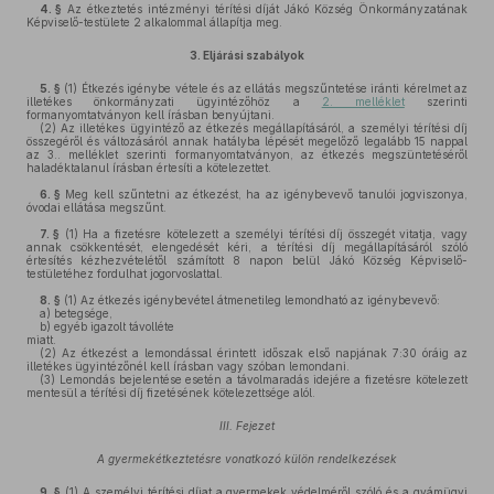
4. §
Az étkeztetés intézményi térítési díját Jákó Község Önkormányzatának
Képviselő-testülete 2 alkalommal állapítja meg.
3.
Eljárási szabályok
5. §
(1)
Étkezés igénybe vétele és az ellátás megszűntetése iránti kérelmet az
illetékes önkormányzati ügyintézőhöz a
2. melléklet
szerinti
formanyomtatványon kell írásban benyújtani.
(2)
Az illetékes ügyintéző az étkezés megállapításáról, a személyi térítési díj
összegéről és változásáról annak hatályba lépését megelőző legalább 15 nappal
az 3.. melléklet szerinti formanyomtatványon, az étkezés megszüntetéséről
haladéktalanul írásban értesíti a kötelezettet.
6. §
Meg kell szűntetni az étkezést, ha az igénybevevő tanulói jogviszonya,
óvodai ellátása megszűnt.
7. §
(1)
Ha a fizetésre kötelezett a személyi térítési díj összegét vitatja, vagy
annak csökkentését, elengedését kéri, a térítési díj megállapításáról szóló
értesítés kézhezvételétől számított 8 napon belül Jákó Község Képviselő-
testületéhez fordulhat jogorvoslattal.
8. §
(1)
Az étkezés igénybevétel átmenetileg lemondható az igénybevevő:
a)
betegsége,
b)
egyéb igazolt távolléte
miatt.
(2)
Az étkezést a lemondással érintett időszak első napjának 7:30 óráig az
illetékes ügyintézőnél kell írásban vagy szóban lemondani.
(3)
Lemondás bejelentése esetén a távolmaradás idejére a fizetésre kötelezett
mentesül a térítési díj fizetésének kötelezettsége alól.
III. Fejezet
A gyermekétkeztetésre vonatkozó külön rendelkezések
9. §
(1)
A személyi térítési díjat a gyermekek védelméről szóló és a gyámügyi