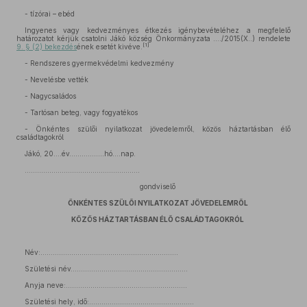
- tízórai – ebéd
Ingyenes vagy kedvezményes étkezés igénybevételéhez a megfelelő
határozatot kérjük csatolni Jákó község Önkormányzata …./2015(X..) rendelete
[1]
9. § (2) bekezdés
ének esetét kivéve.
- Rendszeres gyermekvédelmi kedvezmény
- Nevelésbe vették
- Nagycsaládos
- Tartósan beteg, vagy fogyatékos
- Önkéntes szülői nyilatkozat jövedelemről, közös háztartásban élő
családtagokról
Jákó, 20....év……………..hó….nap.
…..........................................………..
gondviselő
ÖNKÉNTES SZÜLŐI NYILATKOZAT JÖVEDELEMRŐL
KÖZÖS HÁZTARTÁSBAN ÉLŐ CSALÁDTAGOKRÓL
Név:………………………………………………………….
Születési név…………………………………………………
Anyja neve:…………………………………………………..
Születési hely, idő:……………………………………………