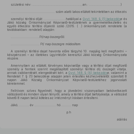
születési név: ………………………………………………, an.: ……………………………..)
…………………………………………. szám alatti lakos ellátott tekintetében az étkezés
személyi térítési díját …………………….hatállyal a
Gyvt. 148. § (1) bekezdés
e és
Jákó község Önkormányzat Képviselő-testületének a gyermekétkeztetés és
egyéb étkezési térítési díjakról szóló /2015. ( .) önkormányzati rendelete (a
továbbiakban: rendelet) alapján:
…………………………..Ft/nap összegrőll
………………………….. Ft/ nap összegre módosítom
A személyi térítési dajat havonta előre tárgyhó 10. napjáig kell megfizetni –
készpénzzel – az illetékes ügyintézőn keresztül Jákó község Önkormányzata
részére.
Amennyiben az ellátott, törvényes képviselője vagy a térítési díjat megfizető
személy a fentiek szerint megállapított személyi térítési díj összegét vitatja,
annak csökkentését, elengedését kéri, a
Gyvt. 148. § (6) bekezdés
e, valamint a
Rendelet 7. § (1) bekezdése alapján jelen értesítés kézhezvételétől számított 8
napon Jákó Község Önkormányzat Képviselő-testületéhez jogorvoslati
kérelemmel.
Felhívom szíves figyelmét, hogy a jövedelmi viszonyaiban bekövetkezett
változásról és minden olyan tényről, amely a térítési díjat befolyásolja, a változást
követő 8 napon belül köteles az intézményt írásban értesíteni.
Jákó, ……….. év …………………… hó ……….. nap
p.h
aláírás