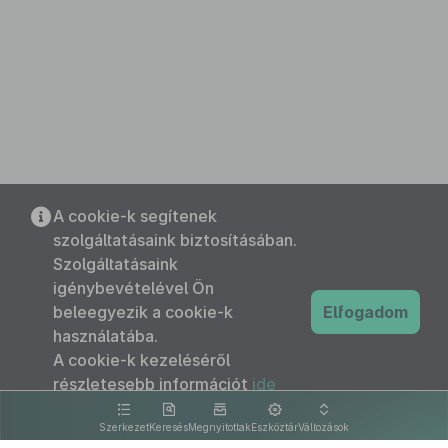
A cookie-k segítenek
szolgáltatásaink biztosításában.
Szolgáltatásaink
igénybevételével Ön
beleegyezik a cookie-k
Elfogadom
használatába.
A cookie-k kezeléséről
részletesebb információt
ide
kattintva olvashat.
Szerkezet
Keresés
Megnyitottak
Eszköztár
Változások