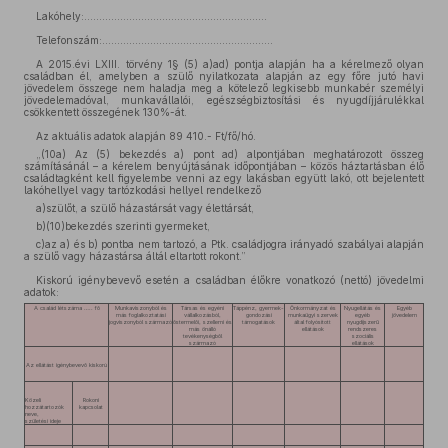
Lakóhely:…………………………………………………….
Telefonszám:…………………………………………………
A 2015.évi LXIII. törvény 1§ (5) a)ad) pontja alapján ha a kérelmező olyan
családban él, amelyben a szülő nyilatkozata alapján az egy főre jutó havi
jövedelem összege nem haladja meg a kötelező legkisebb munkabér személyi
jövedelemadóval, munkavállalói, egészségbiztosítási és nyugdíjjárulékkal
csökkentett összegének 130%-át.
Az aktuális adatok alapján 89 410.- Ft/fő/hó.
„(10a) Az (5) bekezdés a) pont ad) alpontjában meghatározott összeg
számításánál – a kérelem benyújtásának időpontjában – közös háztartásban élő
családtagként kell figyelembe venni az egy lakásban együtt lakó, ott bejelentett
lakóhellyel vagy tartózkodási hellyel rendelkező
a)szülőt, a szülő házastársát vagy élettársát,
b)(10)bekezdés szerinti gyermeket,
c)az a) és b) pontba nem tartozó, a Ptk. családjogra irányadó szabályai alapján
a szülő vagy házastársa áltál eltartott rokont.”
Kiskorú igénybevevő esetén a családban élőkre vonatkozó (nettó) jövedelmi
adatok:
A család létszáma ….. fő
Munkaviszonyból és
Társas és egyéni
Táppénz, gyermek-
Önkormányzat és
Nyugellátás és
Egyéb
más foglalkoztatási
vállalkozásból,
gondozási
munkaügyi szervek
egyéb
jövedelem
jogviszonyból származó
őstermelői, szellemi és
támogatások
által folyósított
nyugdíjszerű
más önálló
ellátások
rendszeres
tevékenységből
szociális
származó
ellátások
Az ellátást igénybevevő kiskorú
Közeli
Rokoni
hozzátartozók
kapcsolat
neve,
születési ideje