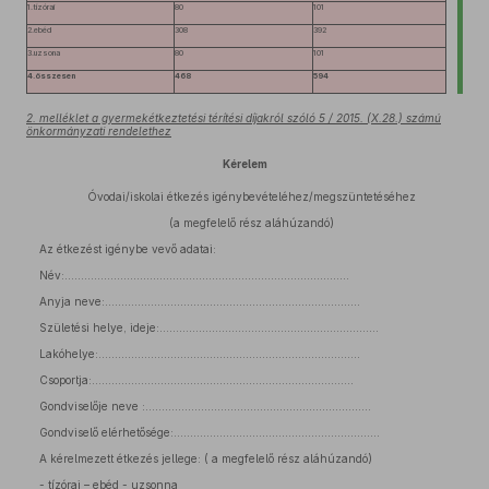
1.tízórai
80
101
2.ebéd
308
392
3.uzsona
80
101
4.összesen
468
594
2. melléklet a gyermekétkeztetési térítési díjakról szóló 5 / 2015. (X.28.) számú
önkormányzati rendelethez
Kérelem
Óvodai/iskolai étkezés igénybevételéhez/megszüntetéséhez
(a megfelelő rész aláhúzandó)
Az étkezést igénybe vevő adatai:
Név:……………………………………………………………………………
Anyja neve:……………………………………………………………………
Születési helye, ideje:………………………………………………………….
Lakóhelye:……………………………………………………………………..
Csoportja:……………………………………………………………………..
Gondviselője neve :……………………………………………………………
Gondviselő elérhetősége:……………………………………………………...
A kérelmezett étkezés jellege: ( a megfelelő rész aláhúzandó)
- tízórai – ebéd - uzsonna