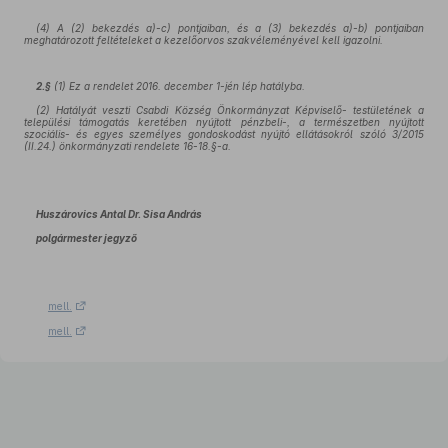
(4) A (2) bekezdés a)-c) pontjaiban, és a (3) bekezdés a)-b) pontjaiban
meghatározott feltételeket a kezelőorvos szakvéleményével kell igazolni.
2.§
(1) Ez a rendelet 2016. december 1-jén lép hatályba.
(2) Hatályát veszti Csabdi Község Önkormányzat Képviselő- testületének a
települési támogatás keretében nyújtott pénzbeli-, a természetben nyújtott
szociális- és egyes személyes gondoskodást nyújtó ellátásokról szóló 3/2015
(II.24.) önkormányzati rendelete 16-18.§-a.
Huszárovics Antal Dr. Sisa András
polgármester jegyző
mell.
mell.