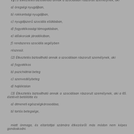
1.§
(1) Étkeztetés biztosítható annak a szociálisan rászorult személynek, aki
a) öregségi nyugdíjban,
b) rokkantsági nyugdíjban,
c) nyugdíjszerű szociális ellátásban,
d) fogyatékossági támogatásban,
e) időskorúak járadékában,
f) rendszeres szociális segélyben
részesül.
(2) Étkeztetés biztosítható annak a szociálisan rászorult személynek, aki
a) fogyatékos
b) pszichiátriai beteg
c) szenvedélybeteg
d) hajléktalan
(3)
Étkeztetés biztosítható annak a szociálisan rászorult személynek, aki a 65.
életévét betöltötte és
a) átmeneti egészségkárosodása,
b) tartós betegsége,
miatt önmaga, és eltartottjai számára étkezésről más módon nem képes
gondoskodni.