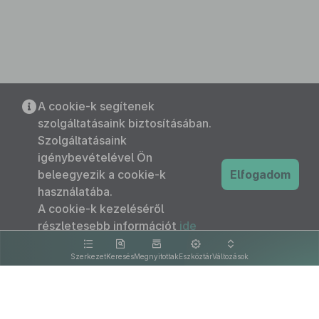
A cookie-k segítenek
szolgáltatásaink biztosításában.
Szolgáltatásaink
igénybevételével Ön
beleegyezik a cookie-k
Elfogadom
használatába.
A cookie-k kezeléséről
részletesebb információt
ide
kattintva olvashat.
Szerkezet
Keresés
Megnyitottak
Eszköztár
Változások