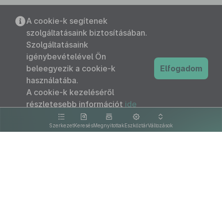
A cookie-k segítenek
szolgáltatásaink biztosításában.
Szolgáltatásaink
igénybevételével Ön
beleegyezik a cookie-k
Elfogadom
használatába.
A cookie-k kezeléséről
részletesebb információt
ide
kattintva olvashat.
Szerkezet
Keresés
Megnyitottak
Eszköztár
Változások