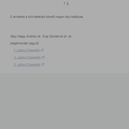
7. §
E rendelet a kihirdetését követő napon lép hatályba.
Vályi Nagy András sk. Sisa Sándorné dr. sk.
polgármester jegyző
1. számú függelék
2. számú függelék
3. számú függelék