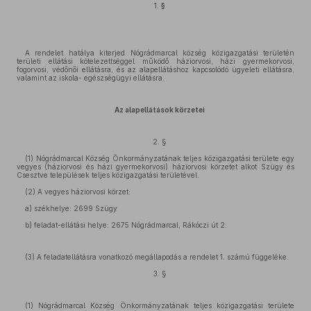
1.
§
A rendelet hatálya kiterjed Nógrádmarcal község közigazgatási területén
területi ellátási kötelezettséggel működő háziorvosi, házi gyermekorvosi,
fogorvosi, védőnői ellátásra, és az alapellátáshoz kapcsolódó ügyeleti ellátásra,
valamint az iskola- egészségügyi ellátásra.
Az alapellátások körzetei
2. §
(1) Nógrádmarcal Község Önkormányzatának teljes közigazgatási területe egy
vegyes (háziorvosi és házi gyermekorvosi) háziorvosi körzetet alkot Szügy és
Csesztve települések teljes közigazgatási területével.
(2) A vegyes háziorvosi körzet:
a) székhelye: 2699 Szügy
b) feladat-ellátási helye: 2675 Nógrádmarcal, Rákóczi út 2.
(3) A feladatellátásra vonatkozó megállapodás a rendelet 1. számú függeléke.
3. §
(1) Nógrádmarcal Község Önkormányzatának teljes közigazgatási területe