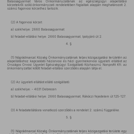
Balassagyarmat Város Önkormányzatának az egészségügyi alapellátási
körzetekről szóló önkormányzati rendeletében foglaltak alapján meghatározott 2.
számú fogorvosi körzethez tartozik.
(2) A fogorvosi körzet:
a) székhelye: 2660 Balassagyarmat
b) feladat-ellátási helye: 2660 Balassagyarmat, Ipolyjáró út 2.
4. §
(1) Nógrádmarcal Község Önkormányzatának teljes közigazgatási területén az
alapellátáshoz kapcsolódó háziorvosi és házi gyermekorvosi ügyeleti ellátást az
Országos Orvosi Ügyelet Egészségügyi Szolgáltató Közhasznú Nonprofit Kft. az
önkormányzattal kötött feladat-ellátási szerződés alapján látja el.
(2) Az ügyeleti ellátást ellátó szolgáltató:
a) székhelye: - 4031 Debrecen
b) feladat-ellátási helye: 2660 Balassagyarmat, Rákóczi fejedelem út 125-127.
(3) A feladatellátásra vonatkozó szerződés a rendelet 2. számú függeléke.
5. §
(1) Nógrádmarcal Község Önkormányzatának teljes közigazgatási területe egy