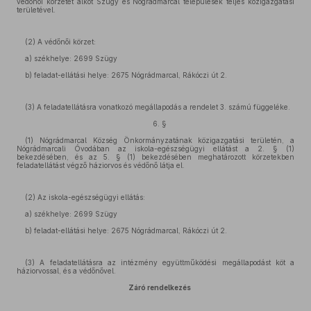
védőnői körzetet alkot Szügy és Nógrádmarcal települések teljes közigazgatási
területével.
(2) A védőnői körzet:
a) székhelye: 2699 Szügy
b) feladat-ellátási helye: 2675 Nógrádmarcal, Rákóczi út 2.
(3) A feladatellátásra vonatkozó megállapodás a rendelet 3. számú függeléke.
6. §
(1) Nógrádmarcal Község Önkormányzatának közigazgatási területén, a
Nógrádmarcali Óvodában az iskola-egészségügyi ellátást a 2. § (1)
bekezdésében, és az 5. § (1) bekezdésében meghatározott körzetekben
feladatellátást végző háziorvos és védőnő látja el.
(2) Az iskola-egészségügyi ellátás:
a) székhelye: 2699 Szügy
b) feladat-ellátási helye: 2675 Nógrádmarcal, Rákóczi út 2.
(3) A feladatellátásra az intézmény együttműködési megállapodást köt a
háziorvossal, és a védőnővel.
Záró rendelkezés