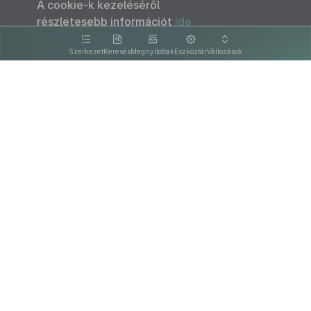
A cookie-k kezeléséről
részletesebb információt
ide
kattintva olvashat.
Szerkezet
Keresés
Megnyitottak
Eszköztár
Változások
Kapcsolat
Felhasználási feltételek
PDF
Akadálymentesítési nyilatkozat