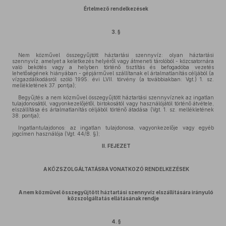
Értelmező rendelkezések
3. §
Nem közművel összegyűjtött háztartási szennyvíz: olyan háztartási
szennyvíz, amelyet a keletkezés helyéről vagy átmeneti tárolóból - közcsatornára
való bekötés vagy a helyben történő tisztítás és befogadóba vezetés
lehetőségének hiányában - gépjárművel szállítanak el ártalmatlanítás céljából (a
vízgazdálkodásról szóló 1995. évi LVII. törvény (a továbbiakban: Vgt.) 1. sz.
mellékletének 37. pontja);
Begyűjtés: a nem közművel összegyűjtött háztartási szennyvíznek az ingatlan
tulajdonosától, vagyonkezelőjétől, birtokosától vagy használójától történő átvétele,
elszállítása és ártalmatlanítás céljából történő átadása (Vgt. 1. sz. mellékletének
38. pontja);
Ingatlantulajdonos: az ingatlan tulajdonosa, vagyonkezelője vagy egyéb
jogcímen használója (Vgt. 44/B. §);
II. FEJEZET
A KÖZSZOLGÁLTATÁSRA VONATKOZÓ RENDELKEZÉSEK
A nem közművel összegyűjtött háztartási szennyvíz elszállítására irányuló
közszolgáltatás ellátásának rendje
4. §