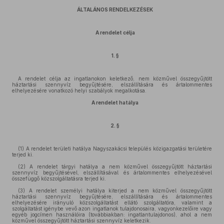
ÁLTALÁNOS RENDELKEZÉSEK
A rendelet célja
1. §
A rendelet célja az ingatlanokon keletkező, nem közművel összegyűjtött
háztartási szennyvíz begyűjtésére, elszállítására és ártalommentes
elhelyezésére vonatkozó helyi szabályok megalkotása.
A rendelet hatálya
2. §
(1) A rendelet területi hatálya Nagyszakácsi település közigazgatási területére
terjed ki.
(2) A rendelet tárgyi hatálya a nem közművel összegyűjtött háztartási
szennyvíz begyűjtésével, elszállításával és ártalommentes elhelyezésével
összefüggő közszolgáltatásra terjed ki.
(3) A rendelet személyi hatálya kiterjed a nem közművel összegyűjtött
háztartási szennyvíz begyűjtésére, elszállítására és ártalommentes
elhelyezésére irányuló közszolgáltatást ellátó szolgáltatóra, valamint a
szolgáltatást igénybe vevő azon ingatlanok tulajdonosaira, vagyonkezelőire vagy
egyéb jogcímen használóira (továbbiakban: ingatlantulajdonos), ahol a nem
közművel összegyűjtött háztartási szennyvíz keletkezik.