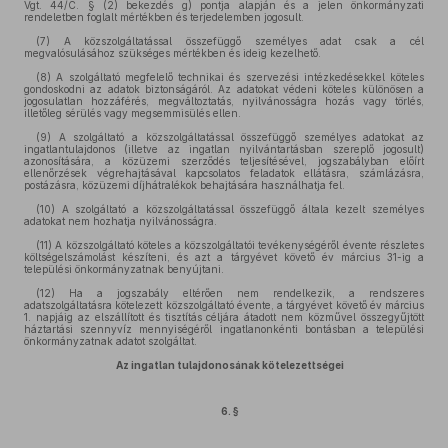
Vgt. 44/C. § (2) bekezdés g) pontja alapján és a jelen önkormányzati
rendeletben foglalt mértékben és terjedelemben jogosult.
(7) A közszolgáltatással összefüggő személyes adat csak a cél
megvalósulásához szükséges mértékben és ideig kezelhető.
(8) A szolgáltató megfelelő technikai és szervezési intézkedésekkel köteles
gondoskodni az adatok biztonságáról. Az adatokat védeni köteles különösen a
jogosulatlan hozzáférés, megváltoztatás, nyilvánosságra hozás vagy törlés,
illetőleg sérülés vagy megsemmisülés ellen.
(9) A szolgáltató a közszolgáltatással összefüggő személyes adatokat az
ingatlantulajdonos (illetve az ingatlan nyilvántartásban szereplő jogosult)
azonosítására, a közüzemi szerződés teljesítésével, jogszabályban előírt
ellenőrzések végrehajtásával kapcsolatos feladatok ellátásra, számlázásra,
postázásra, közüzemi díjhátralékok behajtására használhatja fel.
(10) A szolgáltató a közszolgáltatással összefüggő általa kezelt személyes
adatokat nem hozhatja nyilvánosságra.
(11) A közszolgáltató köteles a közszolgáltatói tevékenységéről évente részletes
költségelszámolást készíteni, és azt a tárgyévet követő év március 31-ig a
települési önkormányzatnak benyújtani.
(12) Ha a jogszabály eltérően nem rendelkezik, a rendszeres
adatszolgáltatásra kötelezett közszolgáltató évente, a tárgyévet követő év március
1. napjáig az elszállított és tisztítás céljára átadott nem közművel összegyűjtött
háztartási szennyvíz mennyiségéről ingatlanonkénti bontásban a települési
önkormányzatnak adatot szolgáltat.
Az ingatlan tulajdonosának kötelezettségei
6. §