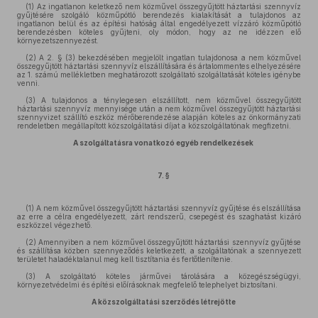
(1) Az ingatlanon keletkező nem közművel összegyűjtött háztartási szennyvíz
gyűjtésére szolgáló közműpótló berendezés kialakítását a tulajdonos az
ingatlanon belül és az építési hatóság által engedélyezett vízzáró közműpótló
berendezésben köteles gyűjteni, oly módon, hogy az ne idézzen elő
környezetszennyezést.
(2) A 2. § (3) bekezdésében megjelölt ingatlan tulajdonosa a nem közművel
összegyűjtött háztartási szennyvíz elszállítására és ártalommentes elhelyezésére
az 1. számú mellékletben meghatározott szolgáltató szolgáltatását köteles igénybe
venni.
(3) A tulajdonos a ténylegesen elszállított, nem közművel összegyűjtött
háztartási szennyvíz mennyisége után a nem közművel összegyűjtött háztartási
szennyvizet szállító eszköz mérőberendezése alapján köteles az önkormányzati
rendeletben megállapított közszolgáltatási díjat a közszolgáltatónak megfizetni.
A szolgáltatásra vonatkozó egyéb rendelkezések
7. §
(1) A nem közművel összegyűjtött háztartási szennyvíz gyűjtése és elszállítása
az erre a célra engedélyezett, zárt rendszerű, csepegést és szaghatást kizáró
eszközzel végezhető.
(2) Amennyiben a nem közművel összegyűjtött háztartási szennyvíz gyűjtése
és szállítása közben szennyeződés keletkezett, a szolgáltatónak a szennyezett
területet haladéktalanul meg kell tisztítania és fertőtlenítenie.
(3) A szolgáltató köteles járművei tárolására a közegészségügyi,
környezetvédelmi és építési előírásoknak megfelelő telephelyet biztosítani.
A közszolgáltatási szerződés létrejötte