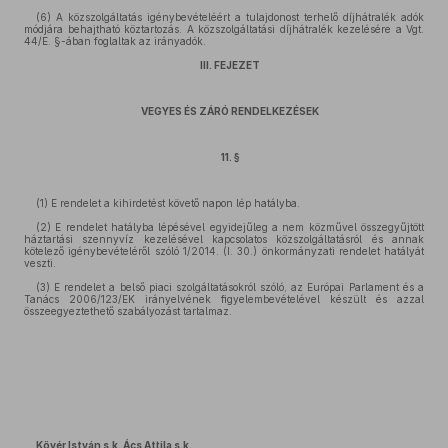
(6) A közszolgáltatás igénybevételéért a tulajdonost terhelő díjhátralék adók
módjára behajtható köztartozás. A közszolgáltatási díjhátralék kezelésére a Vgt.
44/E. §-ában foglaltak az irányadók.
III. FEJEZET
VEGYES ÉS ZÁRÓ RENDELKEZÉSEK
11. §
(1) E rendelet a kihirdetést követő napon lép hatályba.
(2) E rendelet hatályba lépésével egyidejűleg a nem közművel összegyűjtött
háztartási szennyvíz kezelésével kapcsolatos közszolgáltatásról és annak
kötelező igénybevételéről szóló 1/2014. (I. 30.) önkormányzati rendelet hatályát
veszti.
(3) E rendelet a belső piaci szolgáltatásokról szóló, az Európai Parlament és a
Tanács 2006/123/EK irányelvének figyelembevételével készült és azzal
összeegyeztethető szabályozást tartalmaz.
Kövér István s.k. Ács Attila s.k.