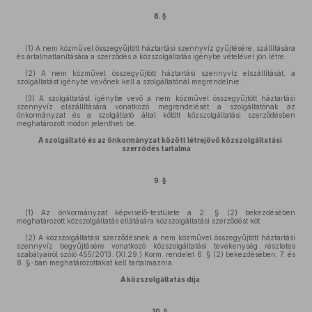
8. §
(1) A nem közművel összegyűjtött háztartási szennyvíz gyűjtésére, szállítására
és ártalmatlanítására a szerződés a közszolgáltatás igénybe vételével jön létre.
(2) A nem közművel összegyűjtött háztartási szennyvíz elszállítását, a
szolgáltatást igénybe vevőnek kell a szolgáltatónál megrendelnie.
(3) A szolgáltatást igénybe vevő a nem közművel összegyűjtött háztartási
szennyvíz elszállítására vonatkozó megrendelését a szolgáltatónak az
önkormányzat és a szolgáltató által kötött közszolgáltatási szerződésben
meghatározott módon jelentheti be.
A szolgáltató és az önkormányzat között létrejövő közszolgáltatási
szerződés tartalma
9. §
(1) Az önkormányzat képviselő-testülete a 2. § (2) bekezdésében
meghatározott közszolgáltatás ellátására közszolgáltatási szerződést köt.
(2) A közszolgáltatási szerződésnek a nem közművel összegyűjtött háztartási
szennyvíz begyűjtésére vonatkozó közszolgáltatási tevékenység részletes
szabályairól szóló 455/2013. (XI.29.) Korm. rendelet 6. § (2) bekezdésében, 7. és
8. §-ban meghatározottakat kell tartalmaznia.
A közszolgáltatás díja
10. §