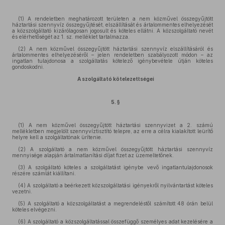
(1) A rendeletben meghatározott területen a nem közművel összegyűjtött
háztartási szennyvíz összegyűjtését, elszállítását és ártalommentes elhelyezését
a közszolgáltató kizárólagosan jogosult és köteles ellátni. A közszolgáltató nevét
és elérhetőségét az 1. sz. melléklet tartalmazza.
(2) A nem közművel összegyűjtött háztartási szennyvíz elszállításáról és
ártalommentes elhelyezéséről – jelen rendeletben szabályozott módon – az
ingatlan tulajdonosa a szolgáltatás kötelező igénybevétele útján köteles
gondoskodni.
A szolgáltató kötelezettségei
5. §
(1) A nem közművel összegyűjtött háztartási szennyvizet a 2. számú
mellékletben megjelölt szennyvíztisztító telepre, az erre a célra kialakított leürítő
helyre kell a szolgáltatónak ürítenie.
(2) A szolgáltató a nem közművel összegyűjtött háztartási szennyvíz
mennyisége alapján ártalmatlanítási díjat fizet az üzemeltetőnek.
(3) A szolgáltató köteles a szolgáltatást igénybe vevő ingatlantulajdonosok
részére számlát kiállítani.
(4) A szolgáltató a beérkezett közszolgáltatási igényekről nyilvántartást köteles
vezetni.
(5) A szolgáltató a közszolgáltatást a megrendeléstől számított 48 órán belül
köteles elvégezni.
(6) A szolgáltató a közszolgáltatással összefüggő személyes adat kezelésére a