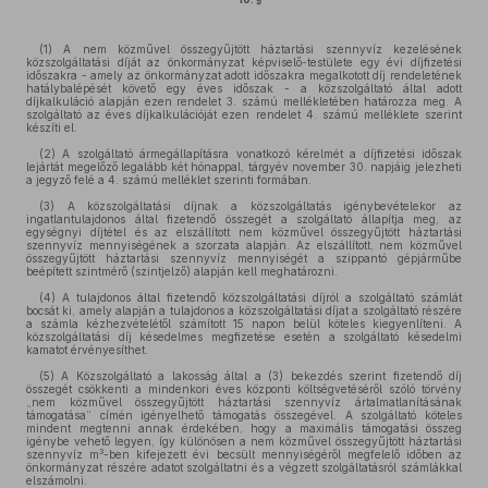
(1) A nem közművel összegyűjtött háztartási szennyvíz kezelésének
közszolgáltatási díját az önkormányzat képviselő-testülete egy évi díjfizetési
időszakra - amely az önkormányzat adott időszakra megalkotott díj rendeletének
hatálybalépését követő egy éves időszak - a közszolgáltató által adott
díjkalkuláció alapján ezen rendelet 3. számú mellékletében határozza meg. A
szolgáltató az éves díjkalkulációját ezen rendelet 4. számú melléklete szerint
készíti el.
(2) A szolgáltató ármegállapításra vonatkozó kérelmét a díjfizetési időszak
lejártát megelőző legalább két hónappal, tárgyév november 30. napjáig jelezheti
a jegyző felé a 4. számú melléklet szerinti formában.
(3) A közszolgáltatási díjnak a közszolgáltatás igénybevételekor az
ingatlantulajdonos által fizetendő összegét a szolgáltató állapítja meg, az
egységnyi díjtétel és az elszállított nem közművel összegyűjtött háztartási
szennyvíz mennyiségének a szorzata alapján. Az elszállított, nem közművel
összegyűjtött háztartási szennyvíz mennyiségét a szippantó gépjárműbe
beépített szintmérő (szintjelző) alapján kell meghatározni.
(4) A tulajdonos által fizetendő közszolgáltatási díjról a szolgáltató számlát
bocsát ki, amely alapján a tulajdonos a közszolgáltatási díjat a szolgáltató részére
a számla kézhezvételétől számított 15 napon belül köteles kiegyenlíteni. A
közszolgáltatási díj késedelmes megfizetése esetén a szolgáltató késedelmi
kamatot érvényesíthet.
(5) A Közszolgáltató a lakosság által a (3) bekezdés szerint fizetendő díj
összegét csökkenti a mindenkori éves központi költségvetéséről szóló törvény
„nem közművel összegyűjtött háztartási szennyvíz ártalmatlanításának
támogatása” címén igényelhető támogatás összegével. A szolgáltató köteles
mindent megtenni annak érdekében, hogy a maximális támogatási összeg
igénybe vehető legyen, így különösen a nem közművel összegyűjtött háztartási
3
szennyvíz m
-ben kifejezett évi becsült mennyiségéről megfelelő időben az
önkormányzat részére adatot szolgáltatni és a végzett szolgáltatásról számlákkal
elszámolni.