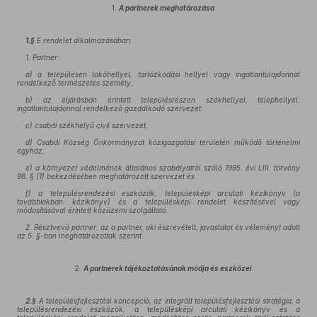
1.
A partnerek meghatározása
1.§
E rendelet alkalmazásában:
1. Partner:
a) a településen lakóhellyel, tartózkodási hellyel vagy ingatlantulajdonnal
rendelkező természetes személy,
b) az eljárásban érintett településrészen székhellyel, telephellyel,
ingatlantulajdonnal rendelkező gazdálkodó szervezet
c) csabdi székhelyű civil szervezet,
d) Csabdi Község Önkormányzat közigazgatási területén működő történelmi
egyház,
e) a környezet védelmének általános szabályairól szóló 1995. évi LIII. törvény
98. § (1) bekezdésében meghatározott szervezet és
f) a településrendezési eszközök, településképi arculati kézikönyv (a
továbbiakban: kézikönyv) és a településképi rendelet készítésével vagy
módosításával érintett
közüzemi szolgáltató.
2. Résztvevő partner:
az a partner, aki észrevételt, javaslatot és véleményt adott
az 5. §-ban meghatározottak szerint.
2.
A partnerek tájékoztatásának módja és eszközei
2.§
A
településfejlesztési koncepció, az integrált településfejlesztési stratégia, a
településrendezési eszközök, a településképi arculati kézikönyv és a