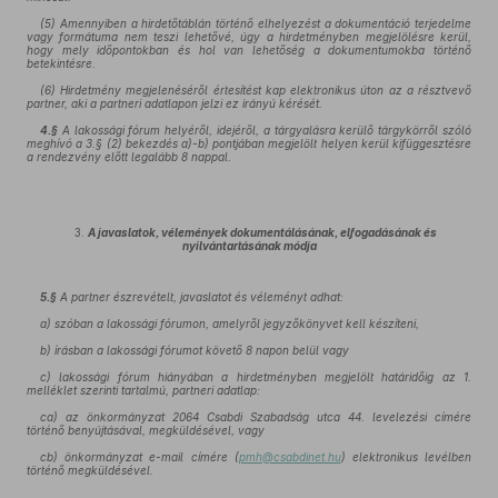
(5) Amennyiben a hirdetőtáblán történő elhelyezést a dokumentáció terjedelme
vagy formátuma nem teszi lehetővé, úgy a hirdetményben megjelölésre kerül,
hogy mely időpontokban és hol van lehetőség a dokumentumokba történő
betekintésre.
(6) Hirdetmény megjelenéséről értesítést kap elektronikus úton az a résztvevő
partner, aki a partneri adatlapon jelzi ez irányú kérését.
4.§
A lakossági fórum helyéről, idejéről, a tárgyalásra kerülő tárgykörről szóló
meghívó a 3.§ (2) bekezdés a)-b) pontjában megjelölt helyen kerül kifüggesztésre
a rendezvény előtt legalább 8 nappal.
3.
A javaslatok, vélemények dokumentálásának, elfogadásának és
nyilvántartásának módja
5.§
A partner észrevételt, javaslatot és véleményt adhat:
a) szóban a lakossági fórumon, amelyről jegyzőkönyvet kell készíteni,
b) írásban a lakossági fórumot követő 8 napon belül vagy
c) lakossági fórum hiányában a hirdetményben megjelölt határidőig az 1.
melléklet szerinti tartalmú, partneri adatlap:
ca) az önkormányzat 2064 Csabdi Szabadság utca 44. levelezési címére
történő benyújtásával, megküldésével, vagy
cb) önkormányzat e-mail címére (
pmh@csabdinet.hu
) elektronikus levélben
történő megküldésével.