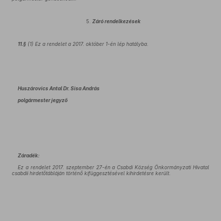
5.
Záró rendelkezések
11.§
(1) Ez a rendelet a 2017. október 1-én lép hatályba.
Huszárovics Antal Dr. Sisa András
polgármester jegyző
Záradék:
Ez a rendelet 2017. szeptember 27-én a Csabdi Község Önkormányzati Hivatal
csabdii hirdetőtábláján történő kifüggesztésével kihirdetésre került.