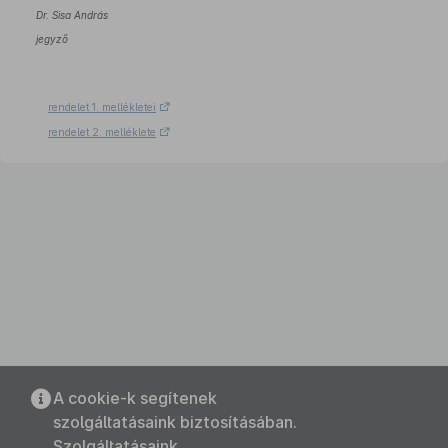
Dr. Sisa András
jegyző
rendelet 1. mellékletei
rendelet 2. melléklete
A cookie-k segítenek
szolgáltatásaink biztosításában.
Szolgáltatásaink