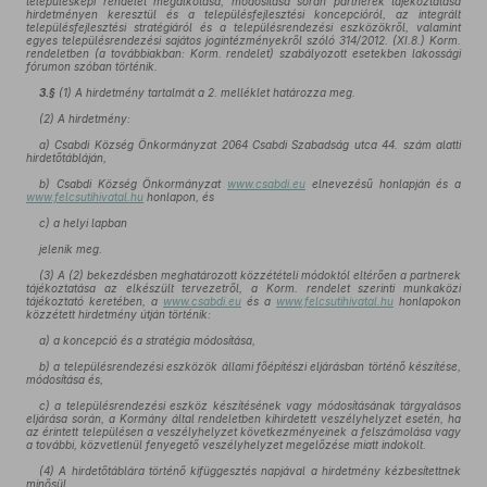
településképi rendelet megalkotása, módosítása során partnerek tájékoztatása
hirdetményen keresztül és a településfejlesztési koncepcióról, az integrált
településfejlesztési stratégiáról és a településrendezési eszközökről, valamint
egyes településrendezési sajátos jogintézményekről szóló 314/2012. (XI.8.) Korm.
rendeletben (a továbbiakban: Korm. rendelet) szabályozott esetekben lakossági
fórumon szóban történik.
3.§
(1) A hirdetmény tartalmát a 2. melléklet határozza meg.
(2) A hirdetmény:
a) Csabdi Község Önkormányzat 2064 Csabdi Szabadság utca 44. szám alatti
hirdetőtábláján,
b) Csabdi Község Önkormányzat
www.csabdi.eu
elnevezésű honlapján és a
www.felcsutihivatal.hu
honlapon, és
c) a helyi lapban
jelenik meg.
(3) A (2) bekezdésben meghatározott közzétételi módoktól eltérően a partnerek
tájékoztatása az elkészült tervezetről, a Korm. rendelet szerinti munkaközi
tájékoztató keretében, a
www.csabdi.eu
és a
www.felcsutihivatal.hu
honlapokon
közzétett hirdetmény útján történik:
a) a koncepció és a stratégia módosítása,
b) a településrendezési eszközök állami főépítészi eljárásban történő készítése,
módosítása és,
c) a településrendezési eszköz készítésének vagy módosításának tárgyalásos
eljárása során, a Kormány által rendeletben kihirdetett veszélyhelyzet esetén, ha
az érintett településen a veszélyhelyzet következményeinek a felszámolása vagy
a további, közvetlenül fenyegető veszélyhelyzet megelőzése miatt indokolt.
(4) A hirdetőtáblára történő kifüggesztés napjával a hirdetmény kézbesítettnek
minősül.