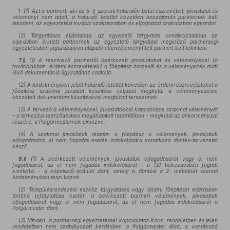
1.
(1) Azt a partnert, aki az 5. § szerinti határidőn belül
észrevételt, javaslatot és
véleményt
nem adott, a határidő leteltét követően hozzájáruló partnernek kell
tekinteni, az egyeztetési további szakaszaiban és elfogadási szakaszban egyaránt.
(2) Tárgyalásos eljárásban, az egyezető tárgyalás vonatkozásában az
eljárásban érintett partnernek az egyeztető tárgyalást megelőző partnerségi
egyeztetésben jogszabályon alapuló ellenvéleményt tett partnert kell tekinteni.
7.§
(1) A résztvevő partnertől beérkezett javaslatokat és véleményeket (a
továbbiakban: érdemi észrevételek) a főépítész összesíti és a véleményezés alatt
lévő dokumentáció ügyiratához csatolja.
(2) A hirdetményben jelölt határidő leteltét követően az érdemi észrevételeket a
főépítész szakmai javaslat készítése céljából megküldi a véleményezésre
közzétett dokumentum készítésével megbízott tervezőnek.
(3) A tervező a véleményekkel, javaslatokkal kapcsolatos szakmai véleményét
– a tervezési szerződésben megállapított határidőben - megküldi az önkormányzat
részére, a Polgármesternek címezve.
(4) A szakmai javaslatok alapján a főépítész a vélemények, javaslatok
elfogadására, el nem fogadás esetén indokolására vonatkozó döntés-tervezetet
készít.
8.§
(1) A beérkezett vélemények, javaslatok elfogadásáról vagy el nem
fogadásáról, az el nem fogadás indokolásáról – a (2) bekezdésben foglalt
kivétellel - a képviselő-testület dönt, amely a döntést a 2. melléklet szerinti
hirdetményben teszi közzé.
(2) Településrendezési eszköz tárgyalásos vagy állami főépítészi eljárásban
történő lefolytatása esetén a beérkezett partneri vélemények, javaslatok
elfogadásáról vagy el nem fogadásáról, az el nem fogadás indokolásáról a
Polgármester dönt.
(3) Minden, a partnerségi egyeztetéssel kapcsolatos Korm. rendeletben és jelen
rendeletben nem szabályozott kérdésben a Polgármester dönt, a vonatkozó