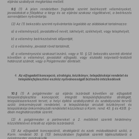
eljárási szabályok megtartása mellett.
9.§
(1) A jelen rendeletben foglaltak szerint beérkezett véleményeket,
javaslatokat a főépítész a tárgy és az eljárási szakasz rögzítésével, a beérkezés
sorrendjében nyilvántartja.
(2) Az (1) bekezdés szerinti nyilvántartás legalább az alábbiakat tartalmazza:
a) a véleményező, javaslattevő nevét, lakhelyét, székhelyét, vagy telephelyét,
b) a vélemény beérkezésének időpontját,
c) a vélemény, javaslat rövid tartalmát,
d) a véleményezési szakaszt lezáró, vagy a 10. § (2) bekezdés szerinti döntést
követően a véleményt, javaslatot elfogadó, vagy elutasító képviselő-testületi
határozat számát, vagy a Polgármester döntését.
4.
Az elfogadott koncepció, stratégia, kézikönyv, településképi rendelet és
településfejlesztési eszköz nyilvánosságát biztosító intézkedések
10.§
(1) A polgármester az eljárás lezárását követően az elfogadott
településfejlesztési koncepciót, integrált településfejlesztési stratégiát,
településszerkezeti tervet, a helyi építési szabályzatról és szabályozási tervről
szóló önkormányzati rendeletet, a településképi arculati kézikönyvet és
településképi önkormányzati rendeletet közzéteszi a Korm. rend. 43. § és 43/B. §-
ában meghatározottak szerint.
(2) A polgármester a partnereket a 2. melléklet szerinti hirdetmény
közzétételével értesíti az eljárás lezárásáról.
(3) Az elfogadott koncepcióról, stratégiáról és ezek módosításáról szóló, a
Korm. rendelet 30. § (13) bekezdésben foglaltak szerinti tájékoztatásról a
polgármester gondoskodik.