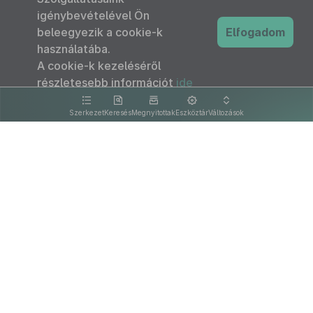
igénybevételével Ön
beleegyezik a cookie-k
Elfogadom
használatába.
A cookie-k kezeléséről
részletesebb információt
ide
kattintva olvashat.
Szerkezet
Keresés
Megnyitottak
Eszköztár
Változások