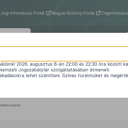
Jogi Információs Portál
Magyar Közlöny Portál
Céginformáció
ég Önkormányzat Képviselő-testületén
(II.24.) önkormányzati rendelete
nálóink! 2026. augusztus 8-án 22:00 és 22:30 óra között ka
Nemzeti Jogszabálytár szolgáltatásában átmeneti
kormányzat Képviselő-testületének 3/2017.(II.24.
kadásokra lehet számítani. Szíves türelmüket és megért
rendelete a gyermekvédelem helyi szabályozásáró
Hatályos: 2017. 03. 01. – 2019. 01. 31.
zabályozásáról