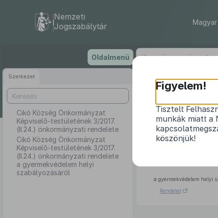
Nemzeti
Magyar 
Jogszabálytár
Ugrás
Oldalmenü
a
tartalomra
Szerkezet
Cikó Közs
Figyelem!
Tisztelt Felhasz
Cikó Község Önkormányzat
munkák miatt a 
Képviselő-testületének 3/2017.
Cikó Község Ön
kapcsolatmegsza
(II.24.) önkormányzati rendelete
köszönjük!
Cikó Község Önkormányzat
Képviselő-testületének 3/2017.
(II.24.) önkormányzati rendelete
a gyermekvédelem helyi
szabályozásáról
a gyermekvédelem helyi s
Rendelet