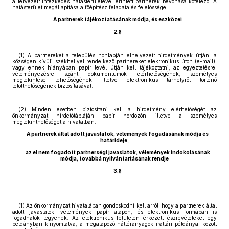
a tervezett intézkedés hatásterületével érintett partnerek bevonása kötelező. A
hatásterület megállapítása a főépítész feladata és felelőssége.
A partnerek tájékoztatásának módja, és eszközei
2.§
(1) A partnereket a település honlapján elhelyezett hirdetmények útján, a
községen kívüli székhellyel rendelkező partnereket elektronikus úton (e-mail),
vagy ennek hiányában papír levél útján kell tájékoztatni, az egyeztetésre,
véleményezésre szánt dokumentumok elérhetőségének, személyes
megtekintése lehetőségének, illetve elektronikus tárhelyről történő
letölthetőségének biztosításával.
(2) Minden esetben biztosítani kell a hirdetmény elérhetőségét az
önkormányzat hirdetőtábláján papír hordozón, illetve a személyes
megtekinthetőséget a hivatalban.
A partnerek által adott javaslatok, vélemények fogadásának módja és
határideje,
az el nem fogadott partnerségi javaslatok, vélemények indokolásának
módja, továbbá nyilvántartásának rendje
3.§
(1) Az önkormányzat hivatalában gondoskodni kell arról, hogy a partnerek által
adott javaslatok, vélemények papír alapon, és elektronikus formában is
fogadhatók legyenek. Az elektronikus felületen érkezett észrevételeket egy
példányban kinyomtatva, a megalapozó háttéranyagok irattári példányai között