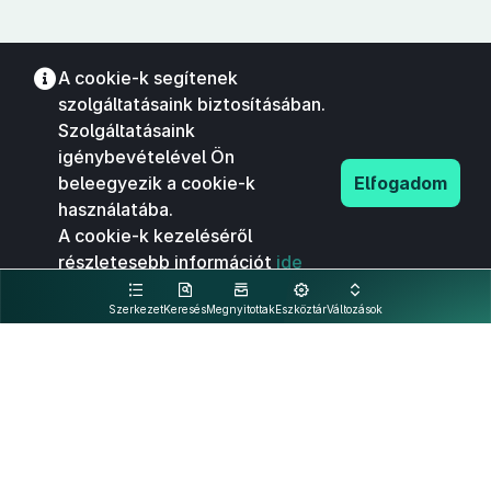
A cookie-k segítenek
szolgáltatásaink biztosításában.
Szolgáltatásaink
igénybevételével Ön
beleegyezik a cookie-k
Elfogadom
használatába.
A cookie-k kezeléséről
részletesebb információt
ide
kattintva olvashat.
Szerkezet
Keresés
Megnyitottak
Eszköztár
Változások