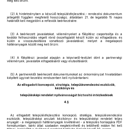
meg kell őrizni.
(2) A hirdetményben a készülő településfejlesztési,- rendezési dokumentum
jellegétől függően megfelelő hosszúságú, általában 21, de legalább 15 napos
határidőt kell megjelölni a reflexiók beérkezésére.
(3) A beérkezett javaslatokat, véleményeket a főépítész csoportosítja és a
további felhasználás végett rövid összefoglalót készít külön az elfogadásra, és
külön a visszautasításra vonatkozó javaslatával, melyet a megalapozó
háttéranyagok között meg kell őrizni.
(4) A főépítészi javaslat alapján a képviselő-testület dönt a partnerségi
vélemények, javaslatok elfogadásáról vagy elutasításáról.
(5) A partnerektől beérkezett dokumentumokat az önkormányzat hivatalában
kiépített ügyirat-kezelési rendszerben kell nyilvántartani.
Az elfogadott koncepció, stratégia, településrendezési eszközök,
kézikönyv és
településképi rendelet nyilvánosságát biztosító intézkedések
4.§
Az elfogadott településfejlesztési koncepció, stratégia, településrendezési
eszközök, településképi arculati kézikönyv és településképi rendelet teljes
anyagát - a megalapozó háttéranyagok kivételével - a település honlapjára PDF
formátumban, bárki által szabadon megtekinthető és letölthető módon fel kell