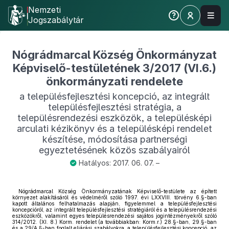
Nemzeti
Jogszabálytár
Nógrádmarcal Község Önkormányzat
Képviselő-testületének 3/2017 (VI.6.)
önkormányzati rendelete
a településfejlesztési koncepció, az integrált
településfejlesztési stratégia, a
településrendezési eszközök, a településképi
arculati kézikönyv és a településképi rendelet
készítése, módosítása partnerségi
egyeztetésének közös szabályairól
Hatályos: 2017. 06. 07. –
Nógrádmarcal Község Önkormányzatának Képviselő-testülete az épített
környezet alakításáról és védelméről szóló 1997. évi LXXVIII. törvény 6.§-ban
kapott általános felhatalmazás alapján, figyelemmel a településfejlesztési
koncepcióról, az integrált településfejlesztési stratégiáról és a településrendezési
eszközökről, valamint egyes településrendezési sajátos jogintézményekről szóló
314/2012. (XI. 8.) Korm. rendelet (a továbbiakban: Korm.r.) 28.§-ban, 29.§-ban
és a 29/A.§-ban foglalt eljárási szabályokra, a településfejlesztési koncepció, az