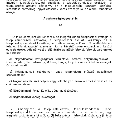
integrált településfejlesztési stratégia, a településrendezési eszközök, a
településképi arculati kézikönyv és a településképi rendelet készítése,
módosítása partnerségi egyeztetésének közös szabályairól az alábbi rendeletet
alkotja.
A partnerségi egyeztetés
1.§
(1) A településfejlesztési koncepció, az integrált településfejlesztési stratégia, a
településrendezési eszközök, a településképi arculati kézikönyv és a
településképi rendelet készítése, módosítása során, a Korm.r. 9. mellékletében
felsorolt államigazgatási szerveken túl, a készülő dokumentumok munkaközi
egyeztetésébe, véleményezési eljárásába az alább felsorolt felsorolt partnereket
kell bevonni.
a) Nógrádmarcal közigazgatási területével határos önkormányzatokat –
Cserháthaláp, Cserhátsurány, Mohora, Szügy, Iliny, Csitár és Őrhalom községek
Önkormányzatát
b) Nógrádmarcali székhelyen vagy telephelyen működő gazdálkodó
szervezeteket,
c) Nógrádmarcali székhelyen vagy telephelyen működő érdekképviseleti és
civil szervezeteket,
d) Nógrádmarcali Római Katolikus Egyházközösséget
e) Nógrádmarcal község lakosságát.
(2) Amennyiben a településfejlesztési, településrendezési, illetve
településképi dokumentum és normatív rendelet csupán a község egy
meghatározott részére készül, az (1) bekezdésben felsoroltak közül az eljárásba