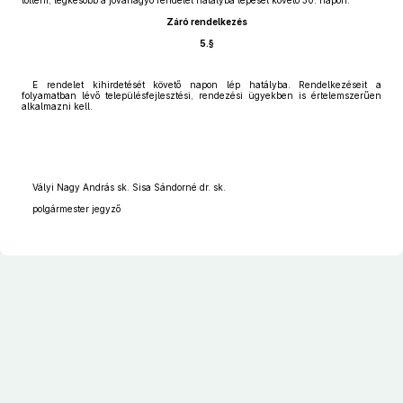
tölteni, legkésőbb a jóváhagyó rendelet hatályba lépését követő 30. napon.
Záró rendelkezés
5.§
E rendelet kihirdetését követő napon lép hatályba. Rendelkezéseit a
folyamatban lévő településfejlesztési, rendezési ügyekben is értelemszerűen
alkalmazni kell.
Vályi Nagy András sk. Sisa Sándorné dr. sk.
polgármester jegyző