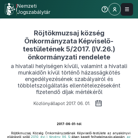
Nemzeti
Jogszabálytár
Röjtökmuzsaj község
Önkormányzata Képviselő-
testületének 5/2017. (IV.26.)
önkormányzati rendelete
a hivatali helyiségen kívüli, valamint a hivatali
munkaidőn kívül történő házasságkötés
engedélyezésének szabályairól és
többletszolgáltatás ellentételezéseként
fizetendő díjak mértékéről
Közlönyállapot 2017. 06. 01.
2017-06-01-tól
Röjtökmuzsaj Község Önkormányzatának Képviselő-testülete az anyakönyvi
eljárásról szóló
2010. évi I. törvény 96. §
-ában kapott felhatalmazás alapján,
az