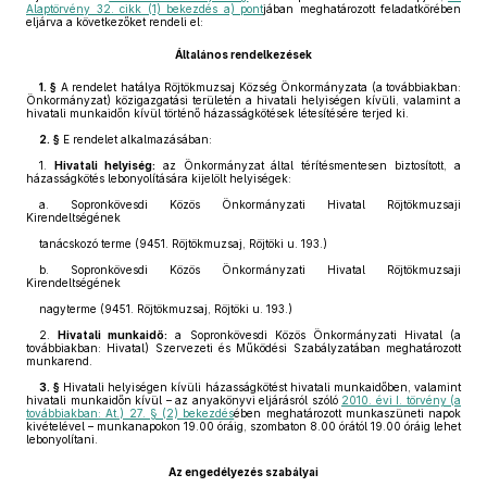
Alaptörvény 32. cikk (1) bekezdés a) pont
jában meghatározott feladatkörében
eljárva a következőket rendeli el:
Általános rendelkezések
1. §
A rendelet hatálya Röjtökmuzsaj Község Önkormányzata (a továbbiakban:
Önkormányzat) közigazgatási területén a hivatali helyiségen kívüli, valamint a
hivatali munkaidőn kívül történő házasságkötések létesítésére terjed ki.
2. §
E rendelet alkalmazásában:
1.
Hivatali helyiség:
az Önkormányzat által térítésmentesen biztosított, a
házasságkötés lebonyolítására kijelölt helyiségek:
a. Sopronkövesdi Közös Önkormányzati Hivatal Röjtökmuzsaji
Kirendeltségének
tanácskozó terme (9451. Röjtökmuzsaj, Röjtöki u. 193.)
b. Sopronkövesdi Közös Önkormányzati Hivatal Röjtökmuzsaji
Kirendeltségének
nagyterme (9451. Röjtökmuzsaj, Röjtöki u. 193.)
2.
Hivatali munkaidő:
a Sopronkövesdi Közös Önkormányzati Hivatal (a
továbbiakban: Hivatal) Szervezeti és Működési Szabályzatában meghatározott
munkarend.
3. §
Hivatali helyiségen kívüli házasságkötést hivatali munkaidőben, valamint
hivatali munkaidőn kívül – az anyakönyvi eljárásról szóló
2010. évi I. törvény (a
továbbiakban: At.) 27. § (2) bekezdés
ében meghatározott munkaszüneti napok
kivételével – munkanapokon 19.00 óráig, szombaton 8.00 órától 19.00 óráig lehet
lebonyolítani.
Az engedélyezés szabályai