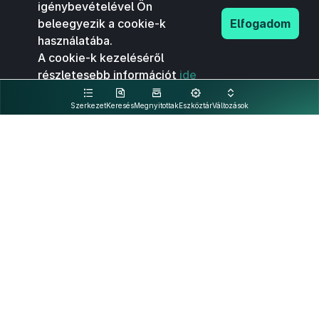
igénybevételével Ön
beleegyezik a cookie-k
Elfogadom
használatába.
A cookie-k kezeléséről
részletesebb információt
ide
kattintva olvashat.
Szerkezet
Keresés
Megnyitottak
Eszköztár
Változások
Kapcsolat