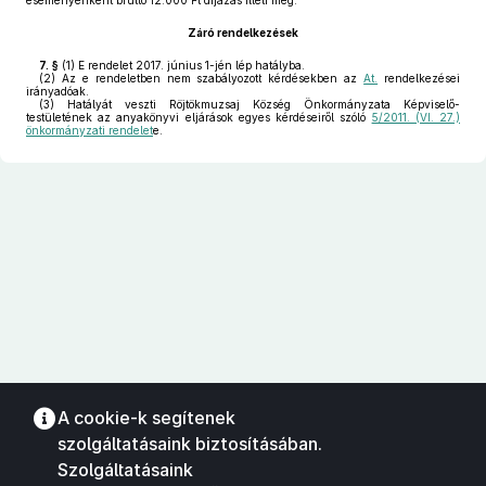
eseményenként bruttó 12.000 Ft díjazás illeti meg.
Záró rendelkezések
7. §
(1)
E rendelet 2017. június 1-jén lép hatályba.
(2)
Az e rendeletben nem szabályozott kérdésekben az
At.
rendelkezései
irányadóak.
(3)
Hatályát veszti Röjtökmuzsaj Község Önkormányzata Képviselő-
testületének az anyakönyvi eljárások egyes kérdéseiről szóló
5/2011. (VI. 27.)
önkormányzati rendelet
e.
A cookie-k segítenek
szolgáltatásaink biztosításában.
Szolgáltatásaink