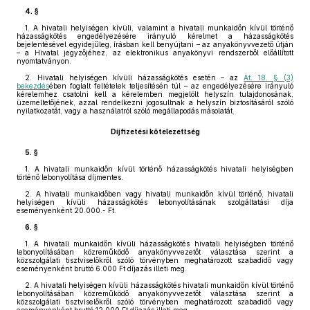
4. §
1.
A hivatali helyiségen kívüli, valamint a hivatali munkaidőn kívül történő
házasságkötés engedélyezésére irányuló kérelmet a házasságkötés
bejelentésével egyidejűleg, írásban kell benyújtani – az anyakönyvvezető útján
– a Hivatal jegyzőjéhez, az elektronikus anyakönyvi rendszerből előállított
nyomtatványon.
2.
Hivatali helyiségen kívüli házasságkötés esetén – az
At. 18. § (3)
bekezdés
ében foglalt feltételek teljesítésén túl – az engedélyezésére irányuló
kérelemhez csatolni kell a kérelemben megjelölt helyszín tulajdonosának,
üzemeltetőjének, azzal rendelkezni jogosultnak a helyszín biztosításáról szóló
nyilatkozatát, vagy a használatról szóló megállapodás másolatát.
Díjfizetési kötelezettség
5. §
1.
A hivatali munkaidőn kívül történő házasságkötés hivatali helyiségben
történő lebonyolítása díjmentes.
2.
A hivatali munkaidőben vagy hivatali munkaidőn kívül történő, hivatali
helyiségen kívüli házasságkötés lebonyolításának szolgáltatási díja
eseményenként 20.000.- Ft.
6. §
1.
A hivatali munkaidőn kívüli házasságkötés hivatali helyiségben történő
lebonyolításában közreműködő anyakönyvvezetőt választása szerint a
közszolgálati tisztviselőkről szóló törvényben meghatározott szabadidő vagy
eseményenként bruttó 6.000 Ft díjazás illeti meg.
2.
A hivatali helyiségen kívüli házasságkötés hivatali munkaidőn kívül történő
lebonyolításában közreműködő anyakönyvvezetőt választása szerint a
közszolgálati tisztviselőkről szóló törvényben meghatározott szabadidő vagy