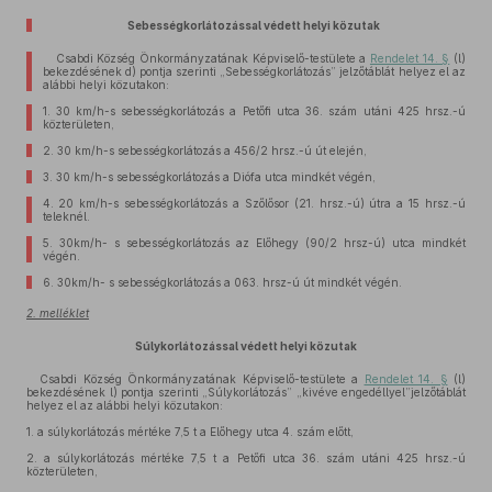
Sebességkorlátozással védett helyi közutak
Csabdi Község Önkormányzatának Képviselő-testülete a
Rendelet 14. §
(l)
bekezdésének d) pontja szerinti „Sebességkorlátozás” jelzőtáblát helyez el az
alábbi helyi közutakon:
1.
30 km/h-s sebességkorlátozás a Petőfi utca 36. szám utáni 425 hrsz.-ú
közterületen,
2.
30 km/h-s sebességkorlátozás a 456/2 hrsz.-ú út elején,
3.
30 km/h-s sebességkorlátozás a Diófa utca mindkét végén,
4.
20 km/h-s sebességkorlátozás a Szőlősor (21. hrsz.-ú) útra a 15 hrsz.-ú
teleknél.
5.
30km/h- s sebességkorlátozás az Előhegy (90/2 hrsz-ú) utca mindkét
végén.
6.
30km/h- s sebességkorlátozás a 063. hrsz-ú út mindkét végén.
2. melléklet
Súlykorlátozással védett helyi közutak
Csabdi Község Önkormányzatának Képviselő-testülete a
Rendelet 14. §
(l)
bekezdésének l) pontja szerinti „Súlykorlátozás” „kivéve engedéllyel”jelzőtáblát
helyez el az alábbi helyi közutakon:
1.
a súlykorlátozás mértéke 7,5 t a Előhegy utca 4. szám előtt,
2.
a súlykorlátozás mértéke 7,5 t a Petőfi utca 36. szám utáni 425 hrsz.-ú
közterületen,