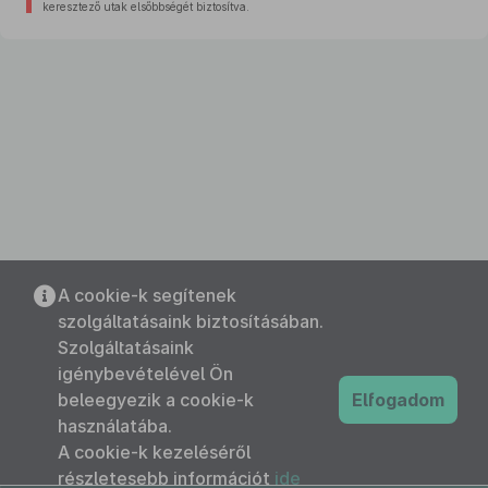
keresztező utak elsőbbségét biztosítva.
A cookie-k segítenek
szolgáltatásaink biztosításában.
Szolgáltatásaink
igénybevételével Ön
beleegyezik a cookie-k
Elfogadom
használatába.
A cookie-k kezeléséről
részletesebb információt
ide