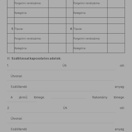
Forgalmi rendszáma:
Forgalmi rendszáma:
Kategória:
Kategória:
5.
Típusa:
6.
Típusa:
Forgalmi rendszáma:
Forgalmi rendszáma:
Kategória:
Kategória:
III.
Szállítással kapcsolatos adatok:
1.
Úti cél:
...........................................................................................................................
Útvonal:
.........................................................................................................................
Szállítandó anyag:
.........................................................................................................
A jármű tömege: ....................................... Rakomány tömege:
..................................
2.
Úti cél:
...........................................................................................................................
Útvonal:
.........................................................................................................................
Szállítandó anyag: