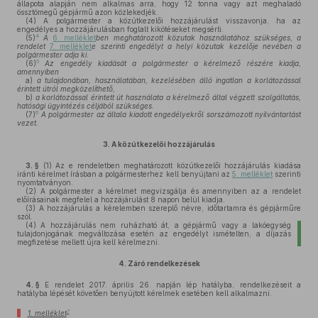
állapota alapján nem alkalmas arra, hogy 12 tonna vagy azt meghaladó
össztömegű gépjármű azon közlekedjék.
(4)
A polgármester a közútkezelői hozzájárulást visszavonja, ha az
engedélyes a hozzájárulásban foglalt kikötéseket megsérti.
4
(5)
A
6. melléklet
ben meghatározott közutak használatához szükséges, a
rendelet
7. melléklet
e szerinti engedélyt a helyi közutak kezelője nevében a
polgármester adja ki.
5
(6)
Az engedély kiadását a polgármester a kérelmező részére kiadja,
amennyiben
a)
a tulajdonában, használatában, kezelésében álló ingatlan a korlátozással
érintett útról megközelíthető,
b)
a korlátozással érintett út használata a kérelmező által végzett szolgáltatás,
hatósági ügyintézés céljából szükséges.
6
(7)
A polgármester az általa kiadott engedélyekről sorszámozott nyilvántartást
vezet.
3.
A közútkezelői hozzájárulás
3. §
(1)
Az e rendeletben meghatározott közútkezelői hozzájárulás kiadása
iránti kérelmet írásban a polgármesterhez kell benyújtani az
5. melléklet
szerinti
nyomtatványon.
(2)
A polgármester a kérelmet megvizsgálja és amennyiben az a rendelet
előírásainak megfelel a hozzájárulást 8 napon belül kiadja.
(3)
A hozzájárulás a kérelemben szereplő névre, időtartamra és gépjárműre
szól.
(4)
A hozzájárulás nem ruházható át, a gépjármű vagy a lakóegység
tulajdonjogának megváltozása esetén az engedélyt ismételten, a díjazás
megfizetése mellett újra kell kérelmezni.
4.
Záró rendelkezések
4. §
E rendelet 2017. április 26. napján lép hatályba, rendelkezéseit a
hatályba lépését követően benyújtott kérelmek esetében kell alkalmazni.
7
1. melléklet