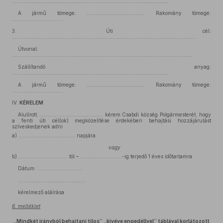
.........................................................................................................
A jármű tömege: ....................................... Rakomány tömege:
..................................
3.
Úti cél:
...........................................................................................................................
Útvonal:
.........................................................................................................................
Szállítandó anyag:
.........................................................................................................
A jármű tömege: ....................................... Rakomány tömege:
..................................
IV.
KÉRELEM
Alulírott, ………………………….……….. kérem Csabdi község Polgármesterét, hogy
a fenti úti cél(ok) megközelítése érdekében behajtási hozzájárulást
szíveskedjenek adni
a)
……………..………………… napjára
vagy
b)
…………………………… tól – ……………………….-ig terjedő 1 éves időtartamra.
Dátum: …………………………
………………………..……………..
kérelmező aláírása
6. melléklet
„Mindkét irányból behajtani tilos” „kivéve engedéllyel” táblával korlátozott