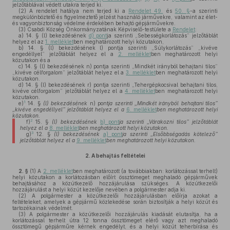
jelzőtáblával védett utakra terjed ki.
(2)
A rendelet hatálya nem terjed ki a
Rendelet 49.
és
50. §
-a szerinti
megkülönböztető és figyelmeztető jelzést használó járművekre, valamint az élet-
és vagyonbiztonság védelme érdekében behajtó gépjárművekre.
(3)
Csabdi Község Önkormányzatának Képviselő-testülete a
Rendelet
:
a)
14. § (l) bekezdésének
d) pont
ja szerinti „Sebességkorlátozás” jelzőtáblát
helyez el az
1. melléklet
ben meghatározott helyi közutakon,
b)
14. § (l) bekezdésének l) pontja szerinti „Súlykorlátozás” „kivéve
engedéllyel” jelzőtáblát helyez el a
2. melléklet
ben meghatározott helyi
közutakon és a
c)
14. § (l) bekezdésének n) pontja szerinti „Mindkét irányból behajtani tilos”
„kivéve célforgalom” jelzőtáblát helyez el a
3. melléklet
ben meghatározott helyi
közutakon.
d)
14. § (l) bekezdésének r) pontja szerinti „Tehergépkocsival behajtani tilos,
kivéve célforgalom” jelzőtáblát helyez el a
4. melléklet
ben meghatározott helyi
közutakon.
1
e)
14. §
(l) bekezdésének
n) pont
ja szerinti „Mindkét irányból behajtani tilos”
„kivéve engedéllyel” jelzőtáblát helyez el a
6. melléklet
ben meghatározott helyi
közutakon.
2
f)
15. §
(l) bekezdésének
b) pont
ja szerinti „Várakozni tilos” jelzőtáblát
helyez el a
8. melléklet
ben meghatározott helyi közutakon.
3
g)
12. §
(l) bekezdésének
a) pont
ja szerinti „Elsőbbségadás kötelező”
jelzőtáblát helyez el a
9. melléklet
ben meghatározott helyi közutakon.
2.
A behajtás feltételei
2. §
(1)
A
2. melléklet
ben meghatározott (a továbbiakban: korlátozással terhelt)
helyi közutakon a korlátozásban előírt össztömeget meghaladó gépjárművek
behajtásához a közútkezelő hozzájárulása szükséges. A közútkezelői
hozzájárulást a helyi közút kezelője nevében a polgármester adja ki.
(2)
A polgármester a közútkezelői hozzájárulásban előírja azokat a
feltételeket, amelyek a gépjármű közlekedése során biztosítják a helyi közút és
tartozékainak védelmét.
(3)
A polgármester a közútkezelői hozzájárulás kiadását elutasítja, ha a
korlátozással terhelt útra 12 tonna össztömeget elérő vagy azt meghaladó
össztömegű gépjárműre kérnek engedélyt, és a helyi közút teherbírása és