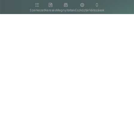
kattintva olvashat.
Szerkezet
Keresés
Megnyitottak
Eszköztár
Változások
Kapcsolat
Felhasználási feltételek
PDF
Akadálymentesítési nyilatkozat
Adatkezelési tájékoztató