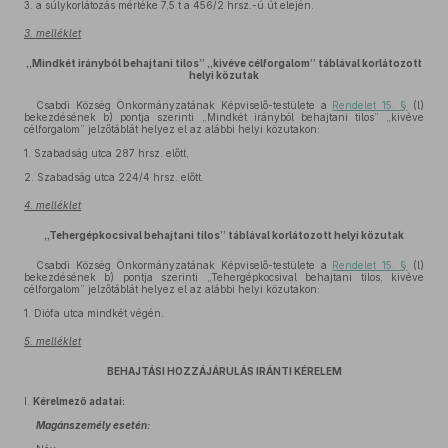
3.
a súlykorlátozás mértéke 7,5 t a 456/2 hrsz.-ú út elején.
3. melléklet
„Mindkét irányból behajtani tilos” „kivéve célforgalom” táblával korlátozott
helyi közutak
Csabdi Község Önkormányzatának Képviselő-testülete a
Rendelet 15. §
(l)
bekezdésének b) pontja szerinti „Mindkét irányból behajtani tilos” „kivéve
célforgalom” jelzőtáblát helyez el az alábbi helyi közutakon:
1.
Szabadság utca 287 hrsz. előtt,
2.
Szabadság utca 224/4 hrsz. előtt.
4. melléklet
„Tehergépkocsival behajtani tilos” táblával korlátozott helyi közutak
Csabdi Község Önkormányzatának Képviselő-testülete a
Rendelet 15. §
(l)
bekezdésének b) pontja szerinti „Tehergépkocsival behajtani tilos, kivéve
célforgalom” jelzőtáblát helyez el az alábbi helyi közutakon:
1.
Diófa utca mindkét végén.
5. melléklet
BEHAJTÁSI HOZZÁJÁRULÁS IRÁNTI KÉRELEM
I.
Kérelmező adatai:
Magánszemély esetén: