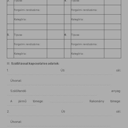
3.
Típusa:
4.
Típusa:
Forgalmi rendszáma:
Forgalmi rendszáma:
Kategória:
Kategória:
5.
Típusa:
6.
Típusa:
Forgalmi rendszáma:
Forgalmi rendszáma:
Kategória:
Kategória:
III.
Szállítással kapcsolatos adatok:
1.
Úti cél:
...........................................................................................................................
Útvonal:
.........................................................................................................................
Szállítandó anyag:
.........................................................................................................
A jármű tömege: ....................................... Rakomány tömege:
..................................
2.
Úti cél:
...........................................................................................................................
Útvonal:
.........................................................................................................................