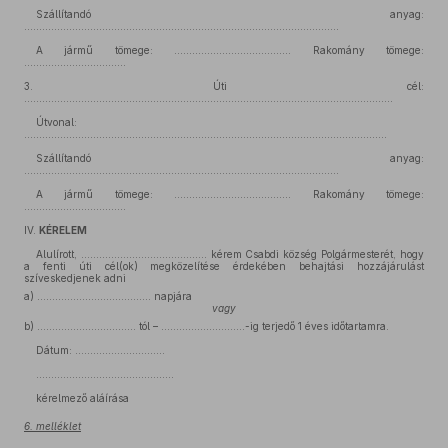
Szállítandó anyag:
.........................................................................................................
A jármű tömege: ....................................... Rakomány tömege:
..................................
3.
Úti cél:
...........................................................................................................................
Útvonal:
.........................................................................................................................
Szállítandó anyag:
.........................................................................................................
A jármű tömege: ....................................... Rakomány tömege:
..................................
IV.
KÉRELEM
Alulírott, ………………………….……….. kérem Csabdi község Polgármesterét, hogy
a fenti úti cél(ok) megközelítése érdekében behajtási hozzájárulást
szíveskedjenek adni
a)
……………..………………… napjára
vagy
b)
…………………………… tól – ……………………….-ig terjedő 1 éves időtartamra.
Dátum: …………………………
………………………..……………..
kérelmező aláírása
6. melléklet