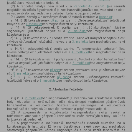
jelzőtáblával védett utakra terjed ki.
(2)
A rendelet hatálya nem terjed ki a
Rendelet 49.
és
50. §
-a szerinti
megkülönböztető és figyelmeztető jelzést használó járművekre, valamint az élet-
és vagyonbiztonság védelme érdekében behajtó gépjárművekre.
(3)
Csabdi Község Önkormányzatának Képviselő-testülete a
Rendelet
:
a)
14. § (l) bekezdésének
d) pont
ja szerinti „Sebességkorlátozás” jelzőtáblát
helyez el az
1. melléklet
ben meghatározott helyi közutakon,
b)
14. § (l) bekezdésének l) pontja szerinti „Súlykorlátozás” „kivéve
engedéllyel” jelzőtáblát helyez el a
2. melléklet
ben meghatározott helyi
közutakon és a
c)
14. § (l) bekezdésének n) pontja szerinti „Mindkét irányból behajtani tilos”
„kivéve célforgalom” jelzőtáblát helyez el a
3. melléklet
ben meghatározott helyi
közutakon.
d)
14. § (l) bekezdésének r) pontja szerinti „Tehergépkocsival behajtani tilos,
kivéve célforgalom” jelzőtáblát helyez el a
4. melléklet
ben meghatározott helyi
közutakon.
1
e)
14. §
(l) bekezdésének
n) pont
ja szerinti „Mindkét irányból behajtani tilos”
„kivéve engedéllyel” jelzőtáblát helyez el a
6. melléklet
ben meghatározott helyi
közutakon.
2
f)
15. §
(l) bekezdésének
b) pont
ja szerinti „Várakozni tilos” jelzőtáblát helyez
el a
8. melléklet
ben meghatározott helyi közutakon.
3
g)
12. §
(l) bekezdésének
a) pont
ja szerinti „Elsőbbségadás kötelező”
jelzőtáblát helyez el a
9. melléklet
ben meghatározott helyi közutakon.
2.
A behajtás feltételei
2. §
(1)
A
2. melléklet
ben meghatározott (a továbbiakban: korlátozással terhelt)
helyi közutakon a korlátozásban előírt össztömeget meghaladó gépjárművek
behajtásához a közútkezelő hozzájárulása szükséges. A közútkezelői
hozzájárulást a helyi közút kezelője nevében a polgármester adja ki.
(2)
A polgármester a közútkezelői hozzájárulásban előírja azokat a
feltételeket, amelyek a gépjármű közlekedése során biztosítják a helyi közút és
tartozékainak védelmét.
(3)
A polgármester a közútkezelői hozzájárulás kiadását elutasítja, ha a
korlátozással terhelt útra 12 tonna össztömeget elérő vagy azt meghaladó
össztömegű gépjárműre kérnek engedélyt, és a helyi közút teherbírása és