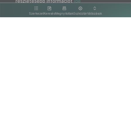
részletesebb információt
ide
kattintva olvashat.
Szerkezet
Keresés
Megnyitottak
Eszköztár
Változások
Kapcsolat
Felhasználási feltételek
PDF
Akadálymentesítési nyilatkozat
Adatkezelési tájékoztató