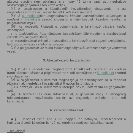
állapota alapján nem alkalmas arra, hogy 12 tonna vagy azt meghaladó
össztömegű gépjármű azon közlekedjék.
(4)
A polgármester a közútkezelői hozzájárulást visszavonja, ha az
engedélyes a hozzájárulásban foglalt kikötéseket megsérti.
4
(5)
A
6. melléklet
ben meghatározott közutak használatához szükséges, a
rendelet
7. melléklet
e szerinti engedélyt a helyi közutak kezelője nevében a
polgármester adja ki.
5
(6)
Az engedély kiadását a polgármester a kérelmező részére kiadja,
amennyiben
a)
a tulajdonában, használatában, kezelésében álló ingatlan a korlátozással
érintett útról megközelíthető,
b)
a korlátozással érintett út használata a kérelmező által végzett szolgáltatás,
hatósági ügyintézés céljából szükséges.
6
(7)
A polgármester az általa kiadott engedélyekről sorszámozott nyilvántartást
vezet.
3.
A közútkezelői hozzájárulás
3. §
(1)
Az e rendeletben meghatározott közútkezelői hozzájárulás kiadása
iránti kérelmet írásban a polgármesterhez kell benyújtani az
5. melléklet
szerinti
nyomtatványon.
(2)
A polgármester a kérelmet megvizsgálja és amennyiben az a rendelet
előírásainak megfelel a hozzájárulást 8 napon belül kiadja.
(3)
A hozzájárulás a kérelemben szereplő névre, időtartamra és gépjárműre
szól.
7
(4)
A hozzájárulás nem ruházható át, a gépjármű vagy a lakóegység
tulajdonjogának megváltozása esetén az engedélyt ismételten újra kell
kérelmezni.
4.
Záró rendelkezések
4. §
E rendelet 2017. április 26. napján lép hatályba, rendelkezéseit a
hatályba lépését követően benyújtott kérelmek esetében kell alkalmazni.
8
1. melléklet