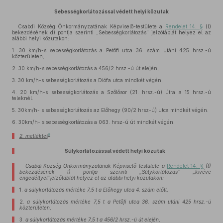
Sebességkorlátozással védett helyi közutak
Csabdi Község Önkormányzatának Képviselő-testülete a
Rendelet 14. §
(l)
bekezdésének d) pontja szerinti „Sebességkorlátozás” jelzőtáblát helyez el az
alábbi helyi közutakon:
1.
30 km/h-s sebességkorlátozás a Petőfi utca 36. szám utáni 425 hrsz.-ú
közterületen,
2.
30 km/h-s sebességkorlátozás a 456/2 hrsz.-ú út elején,
3.
30 km/h-s sebességkorlátozás a Diófa utca mindkét végén,
4.
20 km/h-s sebességkorlátozás a Szőlősor (21. hrsz.-ú) útra a 15 hrsz.-ú
teleknél.
5.
30km/h- s sebességkorlátozás az Előhegy (90/2 hrsz-ú) utca mindkét végén.
6.
30km/h- s sebességkorlátozás a 063. hrsz-ú út mindkét végén.
9
2. melléklet
Súlykorlátozással védett helyi közutak
Csabdi Község Önkormányzatának Képviselő-testülete a
Rendelet 14. §
(l)
bekezdésének l) pontja szerinti „Súlykorlátozás” „kivéve
engedéllyel”jelzőtáblát helyez el az alábbi helyi közutakon:
1.
a súlykorlátozás mértéke 7,5 t a Előhegy utca 4. szám előtt,
2.
a súlykorlátozás mértéke 7,5 t a Petőfi utca 36. szám utáni 425 hrsz.-ú
közterületen,
3.
a súlykorlátozás mértéke 7,5 t a 456/2 hrsz.-ú út elején,