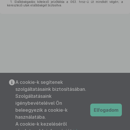
1. Elsőbbségadás kötelező jelzőtábla a 063. hrsz-ú út mindkét végén, a
keresztező utak elsőbbségét biztosítva.
A cookie-k segítenek
szolgáltatásaink biztosításában.
Szolgáltatásaink
igénybevételével Ön
beleegyezik a cookie-k
Elfogadom
használatába.
A cookie-k kezeléséről