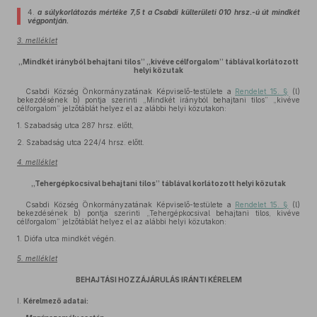
4.
a súlykorlátozás mértéke 7,5 t a Csabdi külterületi 010 hrsz.-ú út mindkét
végpontján.
3. melléklet
„Mindkét irányból behajtani tilos” „kivéve célforgalom” táblával korlátozott
helyi közutak
Csabdi Község Önkormányzatának Képviselő-testülete a
Rendelet 15. §
(l)
bekezdésének b) pontja szerinti „Mindkét irányból behajtani tilos” „kivéve
célforgalom” jelzőtáblát helyez el az alábbi helyi közutakon:
1.
Szabadság utca 287 hrsz. előtt,
2.
Szabadság utca 224/4 hrsz. előtt.
4. melléklet
„Tehergépkocsival behajtani tilos” táblával korlátozott helyi közutak
Csabdi Község Önkormányzatának Képviselő-testülete a
Rendelet 15. §
(l)
bekezdésének b) pontja szerinti „Tehergépkocsival behajtani tilos, kivéve
célforgalom” jelzőtáblát helyez el az alábbi helyi közutakon:
1.
Diófa utca mindkét végén.
5. melléklet
BEHAJTÁSI HOZZÁJÁRULÁS IRÁNTI KÉRELEM
I.
Kérelmező adatai: