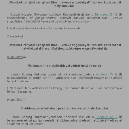
„Mindkét irányból behajtani tilos” „kivéve engedéllyel” táblával korlátozott
helyi közutak
Csabdi Község Önkormányzatának Képviselő-testülete a
Rendelet 15. §
(l)
bekezdésének b) pontja szerinti „Mindkét irányból behajtani tilos” „kivéve
engedéllyel” jelzőtáblát helyez el az alábbi helyi közutakon:
1.
A Vasztély-Tarján kerékpárút vasztélyi kezdőpontja.
7. melléklet
„Mindkét irányból behajtani tilos” „kivéve engedéllyel” táblával korlátozott
helyi közutak használatához szükséges engedély mintája
10
8. melléklet
Várakozni tilos jelzőtáblával védett helyi közutak
Csabdi Község Önkormányzatának Képviselő-testülete a
Rendelet 15. §
(l)
bekezdésének b) pontja szerinti „Várakozni tilos” jelzőtáblát helyez el az alábbi
helyi közutakon:
1.
Várakozni tilos korlátozás az Előhegy utca páros oldalán, a 30-as házszámtól a
10-es házszámig.
11
9. melléklet
Elsőbbségadás kötelező jelzőtáblával védett helyi közutak
Csabdi Község Önkormányzatának Képviselő-testülete a
Rendelet 12. §
(l)
bekezdésének a) pontja szerinti „Elsőbbségadás kötelező” jelzőtáblát helyez el
az alábbi helyi közutakon: