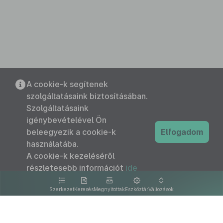
A cookie-k segítenek
szolgáltatásaink biztosításában.
Szolgáltatásaink
igénybevételével Ön
beleegyezik a cookie-k
Elfogadom
használatába.
A cookie-k kezeléséről
részletesebb információt
ide
kattintva olvashat.
Szerkezet
Keresés
Megnyitottak
Eszköztár
Változások