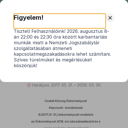
Nemzeti
Jogszabálytár
+
Figyelem!
Csabdi Község Önkormányzata
Tisztelt Felhasználóink! 2026. augusztus 8-
án 22:00 és 22:30 óra között karbantartási
Képviselő-testületének 8/2017
munkák miatt a Nemzeti Jogszabálytár
(V.31.) önkormányzati rendelete
szolgáltatásában átmeneti
Csabdi Község Önkormányzat Képviselő-
kapcsolatmegszakadásokra lehet számítani.
testületének 8/2017.(V. 31.) önkormányzati
Szíves türelmüket és megértésüket
köszönjük!
rendelete az Önkormányzat 2016. évi
zárszámadásáról és a pénzmaradvány
elszámolásáról
Hatályos: 2017. 05. 31. – 2026. 03. 30.
Csabdi Község Önkormányzat
Képviselő- testületének
8/2017.(V. 31.) önkormányzati rendelete
az Önkormányzat 2016. évi zárszámadásáról és a