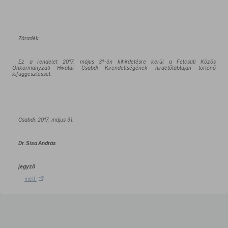
Záradék:
Ez a rendelet 2017. május 31-én kihirdetésre kerül a Felcsúti Közös
Önkormányzati Hivatal Csabdi Kirendeltségének hirdetőtábláján történő
kifüggesztéssel.
Csabdi, 2017. május 31.
Dr. Sisa András
jegyző
mell.