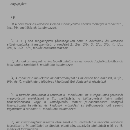
hagyja jóvá.
2.§
(1) A bevételek és kiadások kiemelt előirányzatok szerinti mérlegét a rendelet 1.,
1/a., 1/b., mellékletek tartalmazzák.
(2) A 1. §-ban megállapított főösszegeken belül a bevételek és kiadások
előirányzatonkénti megbontását a rendelet 2., 2/a., 2/b., 3., 3/a., 3/b., 4., 4/a.,
4/b., 5., 5/a., 5/b., mellékletei tartalmazzák.
(3) Az önkormányzat, a közfoglalkoztatás és az óvoda foglalkoztatottjainak
létszámát a rendelet 6. melléklete tartalmazza.
(4) A rendelet 7. melléklete az önkormányzat és az óvoda beruházásait, a 9/a.,
9/b., és 10. melléklete a többéves kihatással járó döntéseket részletezi.
(5) A tartalék alakulását a rendelet 8., melléklete, az európai uniós forrásból
megvalósuló projekteket a 11., melléklete, a költségvetési hiány külső
finanszírozására vagy a költségvetési többlet felhasználására szolgáló
finanszírozási bevételek és kiadások működési és felhalmozási cél szerinti
tagolásban a rendelet 12. melléklete tartalmazza.
(6) Az intézményfinanszírozás alakulását a 13. melléklet a szociális kiadások
teljesítését a 14. melléklet az átadott, átvett pénzeszközök alakulását a 15. és 16.
melléklet tartalmazza.