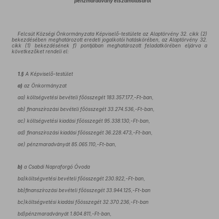
pénzmaradvány elszámolásáról
Felcsút Községi Önkormányzata Képviselő-testülete az Alaptörvény 32. cikk (2)
bekezdésében meghatározott eredeti jogalkotói hatáskörében, az Alaptörvény 32.
cikk (1) bekezdésének f) pontjában meghatározott feladatkörében eljárva a
következőket rendeli el:
1.§
A Képviselő-testület
a)
az Önkormányzat
aa) költségvetési bevételi főösszegét 183.357.177,-Ft-ban,
ab) finanszírozási bevételi főösszegét 33.274.536,-Ft-ban,
ac) költségvetési kiadási főösszegét 95.338.130,-Ft-ban,
ad) finanszírozási kiadási főösszegét 36.228.473,-Ft-ban,
ae) pénzmaradványát 85.065.110,-Ft-ban,
b)
a Csabdi Napraforgó Óvoda
ba)költségvetési bevételi főösszegét 230.922,-Ft-ban,
bb)finanszírozási bevételi főösszegét 33.944.125,-Ft-ban
bc)költségvetési kiadási főösszegét 32.370.236,-Ft-ban
bd)pénzmaradványát 1.804.811,-Ft-ban,