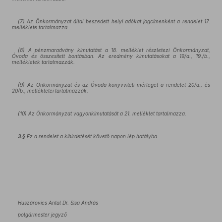
(7) Az Önkormányzat által beszedett helyi adókat jogcímenként a rendelet 17.
melléklete tartalmazza.
(8) A pénzmaradvány kimutatást a 18. melléklet részletezi Önkormányzat,
Óvoda és összesített bontásban. Az eredmény kimutatásokat a 19/a., 19./b.,
mellékletek tartalmazzák.
(9) Az Önkormányzat és az Óvoda könyvviteli mérleget a rendelet 20/a., és
20/b., mellékletei tartalmazzák.
(10) Az Önkormányzat vagyonkimutatását a 21. melléklet tartalmazza.
3.§
Ez a rendelet a kihirdetését követő napon lép hatályba.
Huszárovics Antal Dr. Sisa András
polgármester jegyző