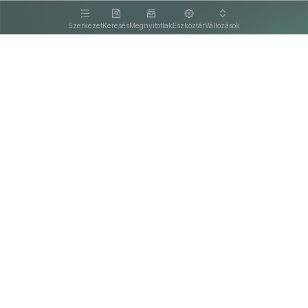
kattintva olvashat.
Szerkezet
Keresés
Megnyitottak
Eszköztár
Változások
Kapcsolat
Felhasználási feltételek
PDF
Akadálymentesítési nyilatkozat
Adatkezelési tájékoztató