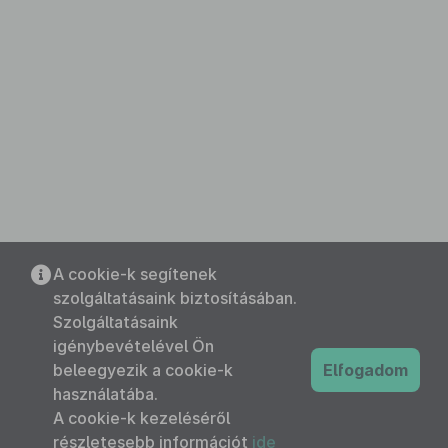
A cookie-k segítenek
szolgáltatásaink biztosításában.
Szolgáltatásaink
igénybevételével Ön
beleegyezik a cookie-k
Elfogadom
használatába.
A cookie-k kezeléséről
részletesebb információt
ide