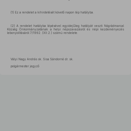
(1) Ez a rendelet a kihirdetését követő napon lép hatályba.
(2) A rendelet hatályba lépésével egyidejűleg hatályát veszti Nógrádmarcal
Község Önkormányzatának a helyi népszavazásról és népi kezdeményezés
lebonyolításáról 7/1992. (XII.2.) számú rendelete.
Vályi Nagy András sk. Sisa Sándorné dr. sk.
polgármester jegyző