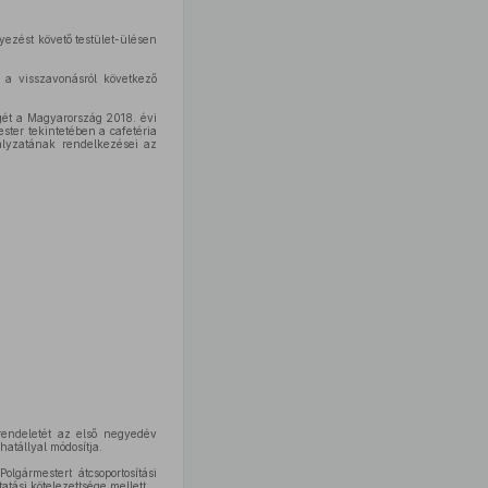
yezést követő testület-ülésen
, a visszavonásról következő
egét a Magyarország 2018. évi
ster tekintetében a cafetéria
ályzatának rendelkezései az
rendeletét az első negyedév
atállyal módosítja.
lgármestert átcsoportosítási
atási kötelezettsége mellett.