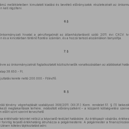
zámú mellékleteiben kimutatott kiadási és bevételi előirányzatok részletezését az önkor
n kell rögzíteni.
6.§
kormányzati hivatal a pénzforgalmát az államháztartásról szóló 2011. évi CXCV. tv
 és a kincstárban történő fizetési számlán, és a hozzá tartozó alszámlákon bonyolítja.
7. §
 évre az önkormányzatnál foglalkoztatott köztisztviselők vonatkozásában az alábbiakat hat
yalap 38.650.- Ft,
 juttatás kerete nettó 200.000.- Ft/év/fő.
8. §
zóló törvény végrehajtását szabályozó 368/2011. (XII.31.) Korm. rendelet 51. § (1) bekezd
tkező megtakarítások terhére, módosított előirányzatként – a központi költségvetési szer
előírt szint szerint tervezhető
sa értékhatár tekintet nélkül a képviselő-testület hatásköre. Az értékpapír vásárlás, értékes
 forintig terjedő értékhatárig átruházza a polgármesterre. A polgármester a finanszírozás
 ülésen köteles tájékoztatást adni.