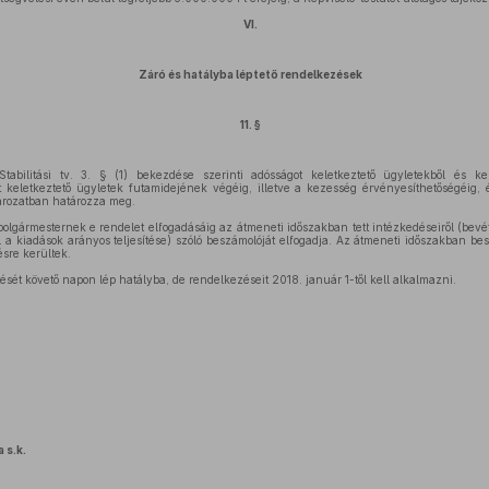
VI.
Záró és hatályba léptető rendelkezések
11. §
abilitási tv. 3. § (1) bekezdése szerinti adósságot keletkeztető ügyletekből és kez
t keletkeztető ügyletek futamidejének végéig, illetve a kezesség érvényesíthetőségéig, 
tározatban határozza meg.
 polgármesternek e rendelet elfogadásáig az átmeneti időszakban tett intézkedéseiről (bevé
 a kiadások arányos teljesítése) szóló beszámolóját elfogadja. Az átmeneti időszakban besz
ésre kerültek.
tését követő napon lép hatályba, de rendelkezéseit 2018. január 1-től kell alkalmazni.
a s.k.