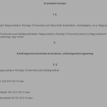
A rendelet hatálya
1. §
terjed Nagyszakácsi Községi Önkormányzat Képviselő-testületére, bizottságára, és a Nagy
 Önkormányzat költségvetésében Nagyszakácsi Községi Önkormányzat és a Nagyszakácsi 
 alkot egy-egy címet.
II.
A költségvetés bevételei és kiadásai, a költségvetési egyenleg
2. §
a Nagyszakácsi Községi Önkormányzat költségvetése
ét 239.514.102 Ft-ban
ételét 156.322.130 Ft-ban
 bevételét 83.191.972 Ft-ban