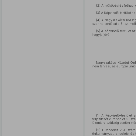
(2) A működési és felhalmo
(3) A Képviselő-testület a
(4) A Nagyszakácsi Községi
szerinti bontását a 6. sz. mel
(5) A Képviselő-testület a
hagyja jóvá.
Nagyszakácsi Községi Önko
nem tervezi, az európai uniós
(1) A Képviselő-testület
teljesítését e rendelet 9. s
ütemterv szükség esetén mód
(2) E rendelet 2-3. számú
önkormányzat rendeletei és h