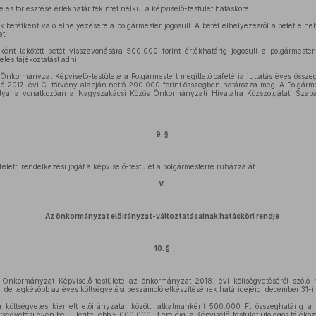
le és törlesztése értékhatár tekintet nélkül a képviselő-testület hatásköre.
betétként való elhelyezésére a polgármester jogosult. A betét elhelyezésről a betét elhel
et.
nt lekötött betét visszavonására 500.000 forint értékhatárig jogosult a polgármester
eles tájékoztatást adni.
Önkormányzat Képviselő-testülete a Polgármestert megillető cafetéria juttatás éves össz
óló 2017. évi C. törvény alapján nettó 200.000 forint összegben határozza meg. A Polgárme
bályaira vonatkozóan a Nagyszakácsi Közös Önkormányzati Hivatalra Közszolgálati Szab
9. §
 feletti rendelkezési jogát a képviselő-testület a polgármesterre ruházza át.
V.
Az önkormányzat előirányzat-változtatásainak hatásköri rendje
10. §
 Önkormányzat Képviselő-testülete az önkormányzat 2018. évi költségvetéséről szóló 
 de legkésőbb az éves költségvetési beszámoló elkészítésének határidejéig, december 31-i h
a költségvetés kiemelt előirányzatai között, alkalmanként 500.000 Ft összeghatárig a Po
tségvetési éven belül legfeljebb 5.000.000 Ft erejéig, a Képviselő-testület utólagos tájékozt