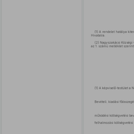
(1) A rendelet hatálya ki
Hivatalra.
(2) Nagyszakácsi Községi
az 1. számú melléklet szerint
(1) A képviselő-testület 
Bevételi, kiadási főösszeg
működési költségvetési bev
felhalmozási költségvetési