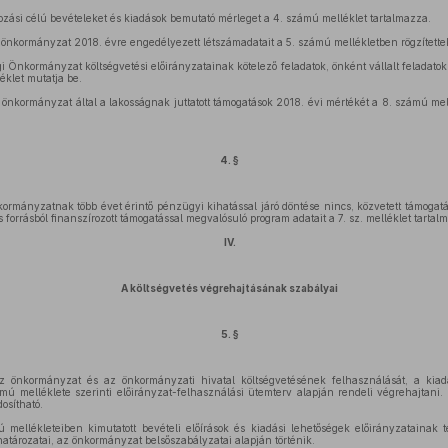
zási célú bevételeket és kiadások bemutató mérleget a 4. számú melléklet tartalmazza.
z önkormányzat 2018. évre engedélyezett létszámadatait a 5. számú mellékletben rögzítettek
 Önkormányzat költségvetési előirányzatainak kötelező feladatok, önként vállalt feladatok,
léklet mutatja be.
z önkormányzat által a lakosságnak juttatott támogatások 2018. évi mértékét a 8. számú me
4. §
rmányzatnak több évet érintő pénzügyi kihatással járó döntése nincs, közvetett támogat
 forrásból finanszírozott támogatással megvalósuló program adatait a 7. sz. melléklet tartal
IV.
A költségvetés végrehajtásának szabályai
5. §
 az önkormányzat és az önkormányzati hivatal költségvetésének felhasználását, a kiad
zámú melléklete szerinti előirányzat-felhasználási ütemterv alapján rendeli végrehajtani.
osítható.
 mellékleteiben kimutatott bevételi előírások és kiadási lehetőségek előirányzatainak t
atározatai, az önkormányzat belsőszabályzatai alapján történik.