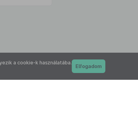
yezik a cookie-k használatába.
Elfogadom
PDF
nyilatkozat
Adatkezelési tájékoztató