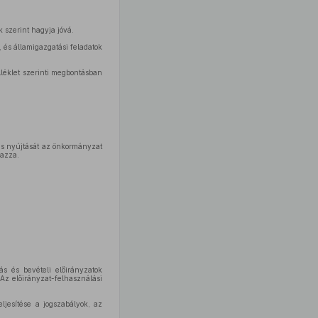
 szerint hagyja jóvá.
 és államigazgatási feladatok
lléklet szerinti megbontásban
ás nyújtását az önkormányzat
mazza.
ás és bevételi előirányzatok
 Az előirányzat-felhasználási
eljesítése a jogszabályok, az