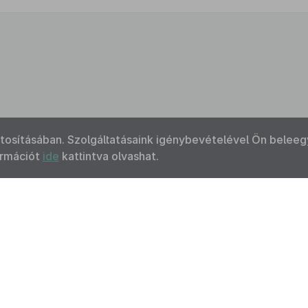
ztosításában. Szolgáltatásaink igénybevételével Ön beleeg
ormációt
ide
kattintva olvashat.
Kapcsolat
Felhasználási feltételek
Akadálymentesítési 