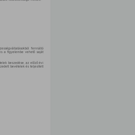
ességvállalásokból fennálló
és a figyelembe vehető saját
telek beszedése, az előző évi
edett bevételek és teljesített