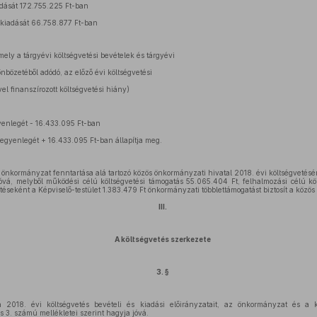
adását 172.755.225 Ft-ban
i kiadását 66.758.877 Ft-ban
mely a tárgyévi költségvetési bevételek és tárgyévi
nbözetéből adódó, az előző évi költségvetési
 finanszírozott költségvetési hiány)
yenlegét - 16.433.095 Ft-ban
 egyenlegét + 16.433.095 Ft-ban állapítja meg.
z önkormányzat fenntartása alá tartozó közös önkormányzati hivatal 2018. évi költségvetésé
vá, melyből működési célú költségvetési támogatás 55.065.404 Ft, felhalmozási célú köl
téseként a Képviselő-testület 1.383.479 Ft önkormányzati többlettámogatást biztosít a közös 
III.
A költségvetés szerkezete
3. §
 a 2018. évi költségvetés bevételi és kiadási előirányzatait, az önkormányzat és a 
és 3. számú mellékletei szerint hagyja jóvá.