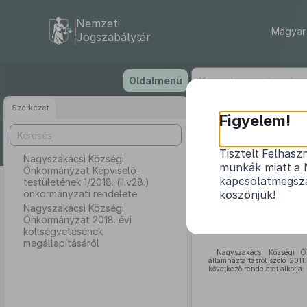
Nemzeti
Magyar 
Jogszabálytár
Ugrás
Oldalmenü
a
tartalomra
Szerkezet
Nagy
Figyelem!
testüle
Tisztelt Felhasz
Nagyszakácsi Községi
munkák miatt a 
Önkormányzat Képviselő-
Nagysz
kapcsolatmegsza
testületének 1/2018. (II.v28.)
önkormányzati rendelete
köszönjük!
Nagyszakácsi Községi
Önkormányzat 2018. évi
költségvetésének
megállapításáról
Nagyszakácsi Községi Ö
államháztartásról szóló 201
következő rendeletet alkotja: