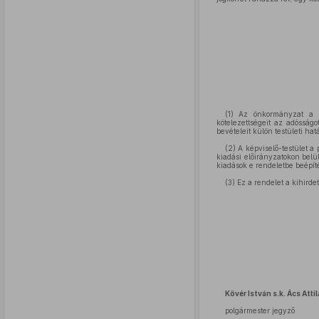
(1) Az önkormányzat a St
kötelezettségeit az adósságo
bevételeit külön testületi ha
(2) A képviselő-testület a
kiadási előirányzatokon belül
kiadások e rendeletbe beépít
(3) Ez a rendelet a kihirde
Kövér István s.k. Ács Attil
polgármester jegyző