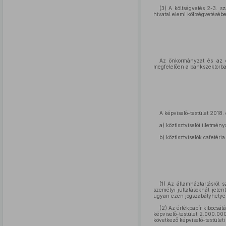
(3) A költségvetés 2-3. s
hivatal elemi költségvetésébe
Az önkormányzat és az ön
megfelelően a bankszektorban
A képviselő-testület 2018.
a) köztisztviselői illetmén
b) köztisztviselők cafetéria
(1) Az államháztartásról s
személyi juttatásoknál jelen
ugyan ezen jogszabályhelyen 
(2) Az értékpapír kibocsátá
képviselő-testület 2.000.000
következő képviselő-testületi