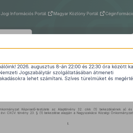
Jogi Információs Portál
Magyar Közlöny Portál
Céginformáció
szakácsi Községi Önkormányzat Képvi
tének 1/2018. (II.v28.) önkormányzati r
nálóink! 2026. augusztus 8-án 22:00 és 22:30 óra között ka
Nemzeti Jogszabálytár szolgáltatásában átmeneti
akácsi Községi Önkormányzat 2018. évi költségve
kadásokra lehet számítani. Szíves türelmüket és megért
megállapításáról
Hatályos: 2019. 05. 29. –
nkormányzat Képviselő-testülete az Alaptörvény 32. cikk (1) bekezdésének a) és
1. évi CXCV. törvény 23. § (1) bekezdése alapján a Nagyszakácsi Községi Önkormányzat 
I.