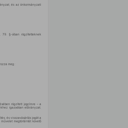
mányzat, és az önkormányzati
. 79. §-ában rögzítetteknek
ározza meg:
ésében rögzített jogcímre – a
vekhez igazodóan előirányzat,
ítés, és visszavásárlás jogát a
i művelet megtörténtét követő