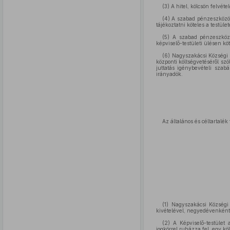
(3) A hitel, kölcsön felvéte
(4) A szabad pénzeszközök 
tájékoztatni köteles a testület
(5) A szabad pénzeszközké
képviselő-testületi ülésen köt
(6) Nagyszakácsi Községi 
központi költségvetéséről sz
juttatás igénybevételi sza
irányadók.
Az általános és céltartalék
(1) Nagyszakácsi Községi
kivételével, negyedévenként,
(2) A Képviselő-testület 
jogkörrel ruházza fel, egy köl