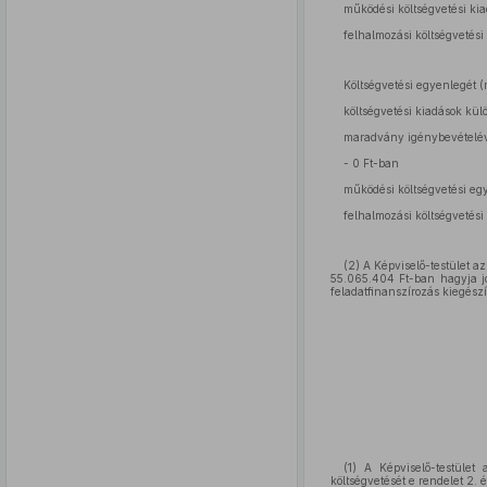
működési költségvetési ki
felhalmozási költségvetés
Költségvetési egyenlegét (
költségvetési kiadások külö
maradvány igénybevételével
- 0 Ft-ban
működési költségvetési eg
felhalmozási költségvetési
(2) A Képviselő-testület a
55.065.404 Ft-ban hagyja jó
feladatfinanszírozás kiegészí
(1) A Képviselő-testület
költségvetését e rendelet 2. 