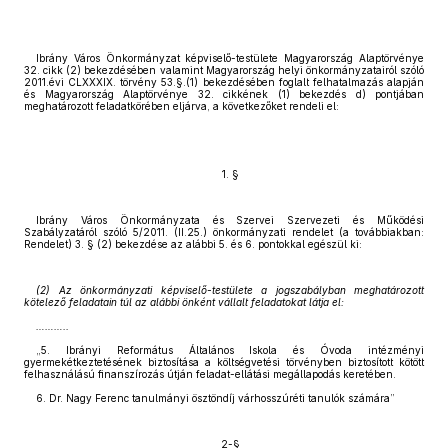
Ibrány Város Önkormányzat képviselő-testülete Magyarország Alaptörvénye
32. cikk (2) bekezdésében valamint Magyarország helyi önkormányzatairól szóló
2011.évi CLXXXIX. törvény 53.§.(1) bekezdésében foglalt felhatalmazás alapján
és Magyarország Alaptörvénye 32. cikkének (1) bekezdés d) pontjában
meghatározott feladatkörében eljárva, a következőket rendeli el:
1. §
Ibrány Város Önkormányzata és Szervei Szervezeti és Működési
Szabályzatáról szóló 5/2011. (II.25.) önkormányzati rendelet (a továbbiakban:
Rendelet) 3. § (2) bekezdése az alábbi 5. és 6. pontokkal egészül ki:
(2) Az önkormányzati képviselő-testülete a jogszabályban meghatározott
kötelező feladatain túl az alábbi önként vállalt feladatokat látja el:
………..
„5. Ibrányi Református Általános Iskola és Óvoda intézményi
gyermekétkeztetésének biztosítása a költségvetési törvényben biztosított kötött
felhasználású finanszírozás útján feladat-ellátási megállapodás keretében.
6. Dr. Nagy Ferenc tanulmányi ösztöndíj várhosszúréti tanulók számára”
2-§