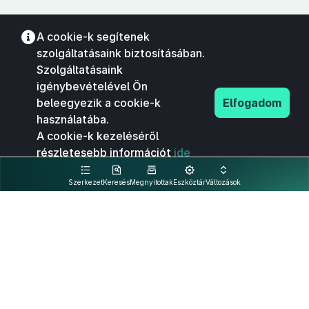
A cookie-k segítenek
szolgáltatásaink biztosításában.
Szolgáltatásaink
igénybevételével Ön
beleegyezik a cookie-k
Elfogadom
használatába.
A cookie-k kezeléséről
részletesebb információt
ide
kattintva olvashat.
Szerkezet
Keresés
Megnyitottak
Eszköztár
Változások