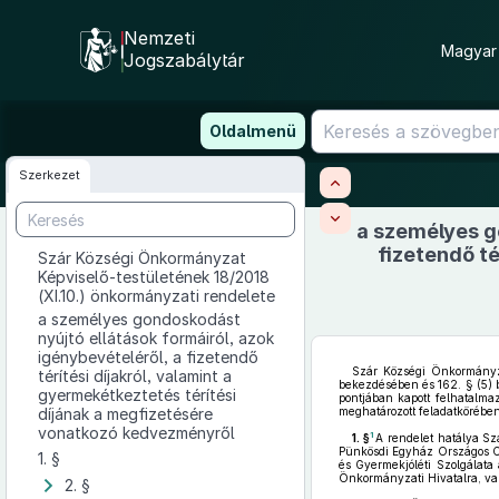
Nemzeti
Magyar 
Jogszabálytár
Ugrás
Oldalmenü
a
tartalomra
Szerkezet
a személyes go
fizetendő té
Szár Községi Önkormányzat
Képviselő-testületének 18/2018
(XI.10.) önkormányzati rendelete
a személyes gondoskodást
nyújtó ellátások formáiról, azok
igénybevételéről, a fizetendő
Szár Községi Önkormányza
térítési díjakról, valamint a
bekezdésében és 162. § (5) be
gyermekétkeztetés térítési
pontjában kapott felhatalma
díjának a megfizetésére
meghatározott feladatkörében 
vonatkozó kedvezményről
1
1. §
A rendelet hatálya Sz
Pünkösdi Egyház Országos Ci
1. §
és Gyermekjóléti Szolgálata 
Önkormányzati Hivatalra, va
2. §