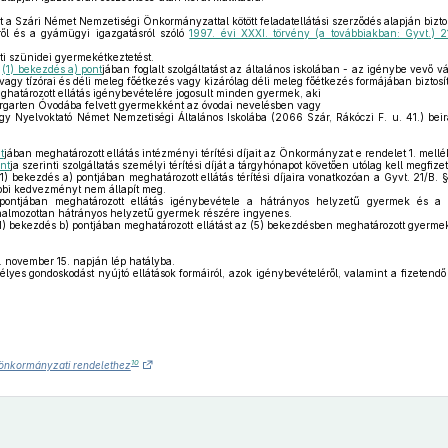
 Szári Német Nemzetiségi Önkormányzattal kötött feladatellátási szerződés alapján biztos
l és a gyámügyi igazgatásról szóló
1997. évi XXXI. törvény (a továbbiakban: Gyvt.) 2
ti szünidei gyermekétkeztetést.
z
(1) bekezdés a) pont
jában foglalt szolgáltatást az általános iskolában - az igénybe vevő vál
gy tízórai és déli meleg főétkezés vagy kizárólag déli meleg főétkezés formájában biztosít
határozott ellátás igénybevételére jogosult minden gyermek, aki
rgarten Óvodába felvett gyermekként az óvodai nevelésben vagy
 Nyelvoktató Német Nemzetiségi Általános Iskolába (2066 Szár, Rákóczi F. u. 41.) beirat
t
jában meghatározott ellátás intézményi térítési díjait az Önkormányzat e rendelet 1. mellék
nt
ja szerinti szolgáltatás személyi térítési díját a tárgyhónapot követően utólag kell megfizet
 bekezdés a) pontjában meghatározott ellátás térítési díjaira vonatkozóan a Gyvt. 21/B.
bbi kedvezményt nem állapít meg.
ontjában meghatározott ellátás igénybevétele a hátrányos helyzetű gyermek és a
almozottan hátrányos helyzetű gyermek részére ingyenes.
) bekezdés b) pontjában meghatározott ellátást az (5) bekezdésben meghatározott gyer
. november 15. napján lép hatályba.
yes gondoskodást nyújtó ellátások formáiról, azok igénybevételéről, valamint a fizetendő térí
10
.) önkormányzati rendelethez