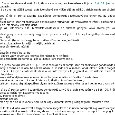
salád és Gyermekjóléti Szolgálata a családsegítés keretében ellátja az
Szt. 64. §
-ában
gáltatást.
 és a gyermekjóléti szolgáltatás igénybevétele külön eljárás nélkül, térítésmentesen történi
és a) és b) pontja szerinti személyes gondoskodás igénybevétele önkéntes, az ellátá
ténik.
 és b) pontja szerinti személyes gondoskodás formáinak igénybevételére irányuló kérelme
ól az Intézmény vezetője dönt.
 az Intézmény által biztosított ellátásokra az ellátást igénybe vevő személlyel va
tást igénybe vevő személy vagy törvényes képviselője között létrejött megállapodás az alá
őpontját;
őtartamát (határozott vagy határozatlan időtartam megjelölését);
tt szolgáltatások formáját, módját, tartalmát;
megszűnésének módját;
.
podást módosíthatja, ha:
 ellátott vagy törvényes képviselője módosítani kívánja;
tt szolgáltatások formája, módja, illetve köre megváltozik.
eljárás nélkül köteles a 2. § (1) bekezdés a) és b) pontja szerinti személyes gondoskodást
mély azonnali ellátása halaszthatatlan, a késedelem a rászorulónak életét, testi épségé
nné ki. Az ilyen ellátás biztosításáról az Intézmények feljegyzést kell készítenie, és az
 folytatnia.
n – külön eljárás keretében – biztosíthatja az ellátást a következő esetekben:
akvéleménye szerint soron kívüli szolgáltatás biztosítása indokolt;
yzetében, egészségi állapotában olyan kedvezőtlen változás következett be, amely gyorsított e
 a) és b) pontja szerinti személyes gondoskodást nyújtó ellátás megszűnik az Szt. 100. §-
yes képviselőjének kezdeményezésére;
ny megváltozásával;
oltsága esetén;
amennyiben az új lakóhely nem Szár vagy Újbarok község közigazgatási területén van.
tés térítési díját a kötelezett a tárgyhónapot megelőzően minden hónap 20-áig köteles megtér
 térítési díját a kötelezett a tárgyhónapot követően utólag minden hónap 20. napjáig kö
apján igazolt órák összesítése után kerül kiállításra.