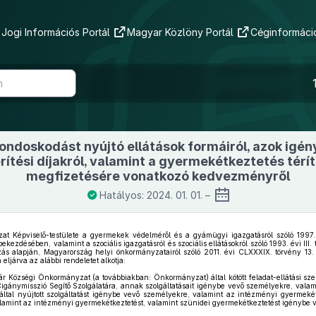
Jogi Információs Portál
Magyar Közlöny Portál
Céginformáció
ndoskodást nyújtó ellátások formáiról, azok igény
rítési díjakról, valamint a gyermekétkeztetés térít
megfizetésére vonatkozó kedvezményről
Hatályos: 2024. 01. 01. –
t Képviselő-testülete a gyermekek védelméről és a gyámügyi igazgatásról szóló 1997. 
kezdésében, valamint a szociális igazgatásról és szociális ellátásokról szóló 1993. évi III.
zás alapján, Magyarország helyi önkormányzatairól szóló 2011. évi CLXXXIX. törvény 13.
eljárva az alábbi rendeletet alkotja:
ár Községi Önkormányzat (a továbbiakban: Önkormányzat) által kötött feladat-ellátási sze
gánymisszió Segítő Szolgálatára, annak szolgáltatásait igénybe vevő személyekre, val
által nyújtott szolgáltatást igénybe vevő személyekre, valamint az intézményi gyermekét
lamint az intézményi gyermekétkeztetést, valamint szünidei gyermekétkeztetést igénybe v