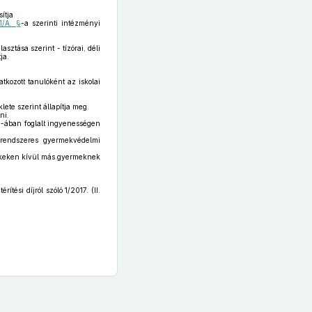
ítja
1/A. §
-a szerinti intézményi
asztása szerint - tízórai, déli
ja.
kozott tanulóként az iskolai
lete szerint állapítja meg.
ni.
 §-ában foglalt ingyenességen
 rendszeres gyermekvédelmi
mekeken kívül más gyermeknek
tési díjról szóló 1/2017. (II.