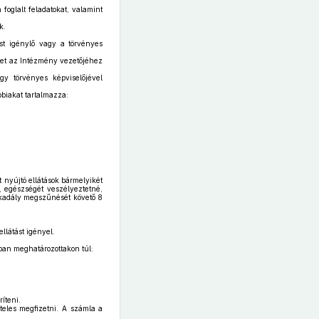
 foglalt feladatokat, valamint
k.
st igénylő vagy a törvényes
ket az Intézmény vezetőjéhez
gy törvényes képviselőjével
bbiakat tartalmazza:
 nyújtó ellátások bármelyikét
t, egészségét veszélyeztetné,
 akadály megszűnését követő 8
llátást igényel.
ában meghatározottakon túl:
íteni.
teles megfizetni. A számla a