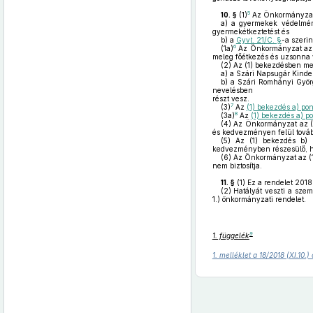
5
10. §
(1)
Az Önkormányzat a
a)
a gyermekek védelmérő
gyermekétkeztetést és
b)
a
Gyvt. 21/C. §
-a szerin
6
(1a)
Az Önkormányzat a
meleg főétkezés és uzsonna va
(2)
Az (1) bekezdésben meg
a)
a Szári Napsugár Kinde
b)
a Szári Romhányi György
nevelésben
részt vesz.
7
(3)
Az
(1) bekezdés a) pon
8
(3a)
Az
(1) bekezdés a) po
(4)
Az Önkormányzat az (1)
és kedvezményen felül tová
(5)
Az (1) bekezdés b) p
kedvezményben részesülő, h
(6)
Az Önkormányzat az (1
nem biztosítja.
11. §
(1)
Ez a rendelet 2018
(2)
Hatályát veszti a személ
1.) önkormányzati rendelet.
9
1. függelék
1. melléklet a 18/2018 (XI.10