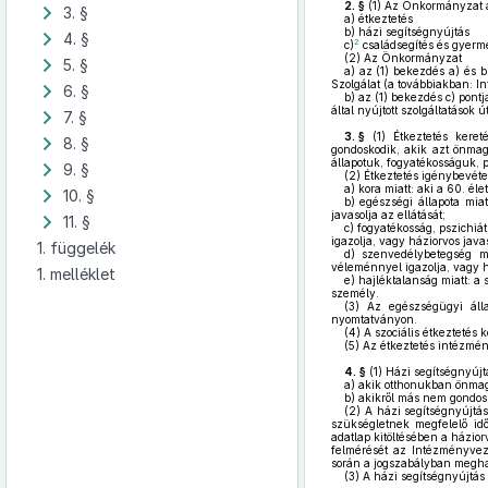
2. §
(1)
Az Önkormányzat a s
3. §
a)
étkeztetés
b)
házi segítségnyújtás
4. §
2
c)
családsegítés és gyermek
(2)
Az Önkormányzat
5. §
a)
az (1) bekezdés a) és b
Szolgálat (a továbbiakban: I
6. §
b)
az (1) bekezdés c) pontj
által nyújtott szolgáltatások út
7. §
3. §
(1)
Étkeztetés keret
8. §
gondoskodik, akik azt önmagu
állapotuk, fogyatékosságuk, 
9. §
(2)
Étkeztetés igénybevétel
a)
kora miatt: aki a 60. élet
10. §
b)
egészségi állapota miat
javasolja az ellátását;
11. §
c)
fogyatékosság, pszichiát
igazolja, vagy háziorvos javas
1. függelék
d)
szenvedélybetegség mia
véleménnyel igazolja, vagy há
1. melléklet
e)
hajléktalanság miatt: a sz
személy.
(3)
Az egészségügyi állap
nyomtatványon.
(4)
A szociális étkeztetés k
(5)
Az étkeztetés intézményi
4. §
(1)
Házi segítségnyújt
a)
akik otthonukban önmagu
b)
akikről más nem gondos
(2)
A házi segítségnyújtás
szükségletnek megfelelő idő
adatlap kitöltésében a házio
felmérését az Intézményveze
során a jogszabályban meghatá
(3)
A házi segítségnyújtás –