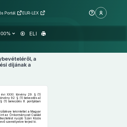
s Portál
EUR-LEX
ELI
bevételéről, a
ési díjának a
évi XXXI. törvény 29. § (1)
 törvény 92. § (1) bekezdés a)
 § (1) bekezdés 8. pontjában
rződésre tekintettel a Magyar
amint az Önkormányzat Család
keztetést nyújtó Szári Közös
evő személyekre terjed ki.