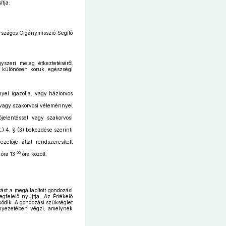
tja:
rszágos Cigánymisszió Segítő
szeri meleg étkeztetéséről
i, különösen koruk, egészségi
nyel igazolja, vagy háziorvos
el vagy szakorvosi véleménnyel
jelentéssel vagy szakorvosi
t.) 4. § (3) bekezdése szerinti
tője által rendszeresített
00
óra 13
óra között.
ást a megállapított gondozási
gfelelő nyújtja. Az Értékelő
ködik. A gondozási szükséglet
örnyezetében végzi, amelynek