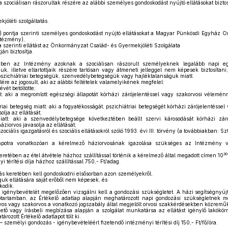
zociálisan rászorultak részére az alábbi személyes gondoskodást nyújtó ellátásokat biztosí
jóléti szolgáltatás.
) pontja szerinti személyes gondoskodást nyújtó ellátásokat a Magyar Pünkösdi Egyház O
ntézmény),
a szerinti ellátást az Önkormányzat Család- és Gyermekjóléti Szolgálata
ján biztosítja.
ében az Intézmény azoknak a szociálisan rászorult személyeknek legalább napi egy
k, illetve eltartottjaik részére tartósan vagy átmeneti jelleggel nem képesek biztosítan
pszichiátriai betegségük, szenvedélybetegségük vagy hajléktalanságuk miatt.
ére az jogosult, aki az alábbi feltételek valamelyikének megfelel:
évét betöltötte;
t: aki a megromlott egészségi állapotát kórházi zárójelentéssel vagy szakorvosi vélemén
riai betegség miatt: aki a fogyatékosságát, pszichiátriai betegségét kórházi zárójelentéss
olja az ellátását;
tt: aki a szenvedélybetegsége következtében beállt szervi károsodását kórházi záró
ziorvos javasolja az ellátását;
ociális igazgatásról és szociális ellátásokról szóló 1993. évi III. törvény (a továbbiakban: Sz
otra vonatkozóan a kérelmező háziorvosának igazolása szükséges az Intézmény veze
30
eretében az étel átvétele házhoz szállítással történik a kérelmező által megadott címen 10
 térítési díja házhoz szállítással 750,- Ft/adag.
ás keretében kell gondoskodni elsősorban azon személyekről,
k ellátására saját erőből nem képesek, és
kodik.
 igénybevételét megelőzően vizsgálni kell a gondozási szükségletet. A házi segítségnyújt
tartamban, az Értékelő adatlap alapján meghatározott napi gondozási szükségletnek me
rvos vagy szakorvos a vonatkozó jogszabály által megjelölt orvosi szakkérdésekben közremű
tő vagy írásbeli megbízása alapján a szolgálat munkatársa az ellátást igénylő lakók
rozott Értékelő adatlapot tölt ki.
 személyi gondozás - igénybevételéért fizetendő intézményi térítési díj 150,- Ft/fő/óra.