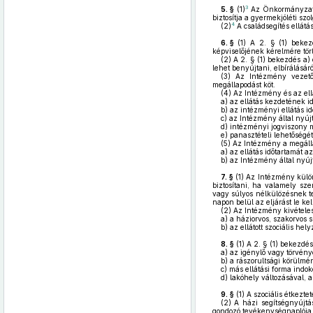
3
5. §
(1)
Az Önkormányzat C
biztosítja a gyermekjóléti szol
4
(2)
A családsegítés ellátás
6. §
(1)
A 2. § (1) bekezd
képviselőjének kérelmére tör
(2)
A 2. § (1) bekezdés a)
lehet benyújtani, elbírálásár
(3)
Az Intézmény vezetője
megállapodást köt.
(4)
Az Intézmény és az ellá
a)
az ellátás kezdetének id
b)
az intézményi ellátás id
c)
az Intézmény által nyújto
d)
intézményi jogviszony 
e)
panasztételi lehetőségét
(5)
Az Intézmény a megálla
a)
az ellátás időtartamát az
b)
az Intézmény által nyújto
7. §
(1)
Az Intézmény külön 
biztosítani, ha valamely sze
vagy súlyos nélkülözésnek te
napon belül az eljárást le kell
(2)
Az Intézmény kivételese
a)
a háziorvos, szakorvos sz
b)
az ellátott szociális hel
8. §
(1)
A 2. § (1) bekezdés
a)
az igénylő vagy törvén
b)
a rászorultsági körülmé
c)
más ellátási forma indok
d)
lakóhely változásával, 
9. §
(1)
A szociális étkezte
(2)
A házi segítségnyújtás
gondozó tevékenységnaplója al