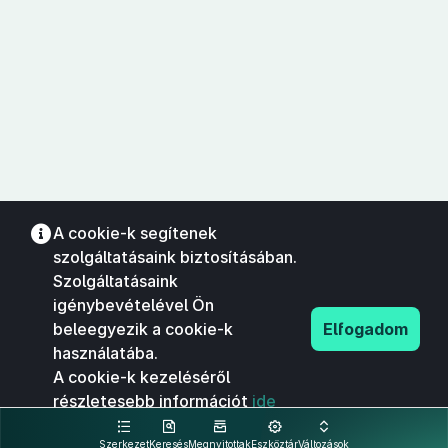
A cookie-k segítenek
szolgáltatásaink biztosításában.
Szolgáltatásaink
igénybevételével Ön
beleegyezik a cookie-k
Elfogadom
használatába.
A cookie-k kezeléséről
részletesebb információt
ide
kattintva olvashat.
Szerkezet
Keresés
Megnyitottak
Eszköztár
Változások