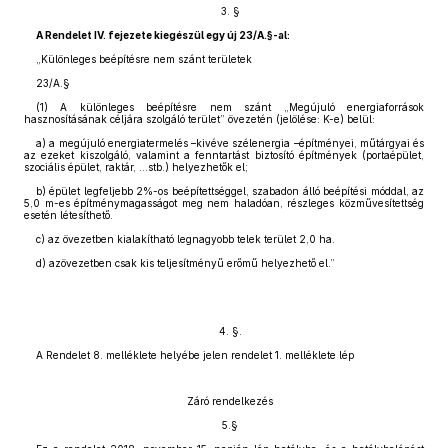
3. §
A Rendelet IV. fejezete kiegészül egy új 23/A.§-al:
„Különleges beépítésre nem szánt területek
23/A.§
(1) A különleges beépítésre nem szánt „Megújuló energiaforrások
hasznosításának céljára szolgáló terület” övezetén (jelölése: K-e) belül:
a) a megújuló energiatermelés –kivéve szélenergia –építményei, műtárgyai és
az ezeket kiszolgáló, valamint a fenntartást biztosító építmények (portaépület,
szociális épület, raktár, …stb.) helyezhetők el;
b) épület legfeljebb 2%-os beépítettséggel, szabadon álló beépítési móddal, az
5,0 m-es építménymagasságot meg nem haladóan, részleges közművesítettség
esetén létesíthető.
c) az övezetben kialakítható legnagyobb telek terület 2,0 ha.
d) azövezetben csak kis teljesítményű erőmű helyezhető el.”
4. §.
A Rendelet 8. melléklete helyébe jelen rendelet 1. melléklete lép
Záró rendelkezés
5.§