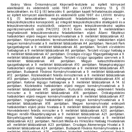
Ibrány Város Önkormányzat Képviselő-testülete az épített környezet
alakításáról és védelméről szóló 1997. évi LXXVIII. törvény 13. § (1)
bekezdésében, és 62.§ (6) bekezdés 6. pontjában kapott felhatalmazás alapján,
az épített környezet alakításáról és védelméről szóló 1997. évi LXXVIII. törvény
6.§ (1) bekezdésében meghatározott feladatkörében eljárva – a
településfejlesztési koncepcióról, az integrált településfejlesztési stratégiáról és a
településrendezési eszközökről, valamint egyes településrendezési sajátos
jogintézményekről szóló 314/2012. (XI.8.) Korm. rendelet 9. mellékletében
meghatározott településrendezési feladatkörében eljáró Állami főépítészi
hatáskörben eljáró megyei kormányhivatalnak a 9. melléklet táblázatának A3.
pontjában, Környezetvédelmi, természetvédelmi és vízügyi hatáskörben eljáró
megyei kormányhivatal a 9. melléklet táblázatának A4. pontjában, Nemzeti Park
Igazgatóságnak a 9. melléklet táblázatának A5. pontjában, Területi vízvédelmi
hatóságnak a 9. melléklet táblázatának A6. pontjában, Területi vízügyi hatóság a
9. melléklet táblázatának A7. pontjában, Országos vízügyi főigazgatóságnak a 9.
melléklet táblázatának A8. pontjában, Területi vízügyi igazgatási szervnek a 9.
melléklet táblázatának A9. pontjában, Megyei katasztrófavédelmi
igazgatóságnak a 9. melléklet táblázatának A10. pontjában, Népegészségügyi
hatáskörben eljáró megyei kormányhivatalnak a 9. melléklet táblázatának A11.
pontjában, Budapesti Fővárosi Kormányhivatalnak a 9. melléklet táblázatának
A12. pontjában, Közlekedésért felelős miniszternek a 9. melléklet táblázatának
A13. pontjában, Légiközlekedési hatóságnak a 9. melléklet táblázatának A14. a)
pontjában, Katonai légügyi hatóságnak a 9. melléklet táblázatának A 14. b)
pontjában, Közlekedési hatáskörben eljáró megyei kormányhivatalnak a 9.
melléklet táblázatának A15. pontjában, Kulturális örökség védelméért felelős
miniszter a 9. melléklet táblázatának A16. pontjában, Örökségvédelmi
hatáskörben eljáró megyei kormányhivatalnak a 9. melléklet táblázatának A17.
pontjában, Ingatlanügyi hatáskörben eljáró megyei kormányhivatalnak a 9.
melléklet táblázatának A18. pontjában, Megyei kormányhivatal erdészeti
hatáskörében eljáró járási hivatala a 9. melléklet táblázatának A19. pontjában,
Honvédelemért felelős miniszter a 9. melléklet táblázatának A20. pontjában,
Megyei rendőr-főkapitányságnak a 9. melléklet táblázatának A21. pontjában,
Bányafelügyeleti hatáskörben eljáró megyei kormányhivatal a 9. melléklet
táblázatának A22. pontjában, Nemzeti Média-és Hírközlési Hatóság Hivatalának
a9. melléklet táblázatának A23. pontjában, Országos Atomenergia Hivatal a 9.
melléklet táblázatának A24. pontjában, Budapesti Főváros Kormányhivatala a 9.
melléklet táblázatának A25. pontjában biztosított jogkörben, valamint Ibrány