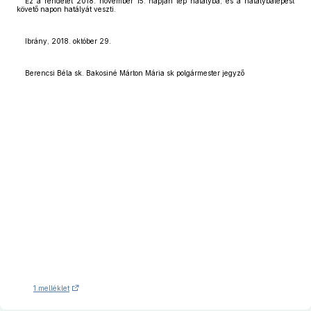
Ez a rendelet 2018. november 15. napján lép hatályba, és a hatálybalépést
követő napon hatályát veszti.
Ibrány, 2018. október 29.
Berencsi Béla sk. Bakosiné Márton Mária sk polgármester jegyző
1.melléklet