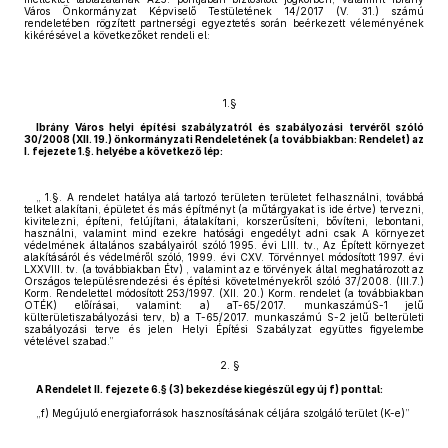
Város Önkormányzat Képviselő Testületének 14/2017 (V. 31.) számú
rendeletében rögzített partnerségi egyeztetés során beérkezett véleményének
kikérésével a következőket rendeli el:
1.§
Ibrány Város helyi építési szabályzatról és szabályozási tervéről szóló
30/2008 (XII. 19.) önkormányzati Rendeletének (a továbbiakban: Rendelet) az
I. fejezete 1.§. helyébe a következő lép:
„ 1.§. A rendelet hatálya alá tartozó területen területet felhasználni, továbbá
telket alakítani, épületet és más építményt (a műtárgyakat is ide értve) tervezni,
kivitelezni, építeni, felújítani, átalakítani, korszerűsíteni, bővíteni, lebontani,
használni, valamint mind ezekre hatósági engedélyt adni csak A környezet
védelmének általános szabályairól szóló 1995. évi LIII. tv., Az Épített környezet
alakításáról és védelméről szóló, 1999. évi CXV. Törvénnyel módosított 1997. évi
LXXVIII. tv. (a továbbiakban Étv) , valamint az e törvények által meghatározott az
Országos településrendezési és építési követelményekről szóló 37/2008. (III.7.)
Korm. Rendelettel módosított 253/1997. (XII. 20.) Korm. rendelet (a továbbiakban
OTÉK) előírásai, valamint: a) aT-65/2017. munkaszámúS-1 jelű
külterületiszabályozási terv, b) a T-65/2017. munkaszámú S-2 jelű belterületi
szabályozási terve és jelen Helyi Építési Szabályzat együttes figyelembe
vételével szabad.”
2. §
A Rendelet II. fejezete 6.§ (3) bekezdése kiegészül egy új f) ponttal:
„f) Megújuló energiaforrások hasznosításának céljára szolgáló terület (K-e)”