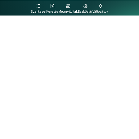
kattintva olvashat.
Szerkezet
Keresés
Megnyitottak
Eszköztár
Változások
Kapcsolat
Felhasználási feltételek
PDF
Akadálymentesítési nyilatkozat
Adatkezelési tájékoztató