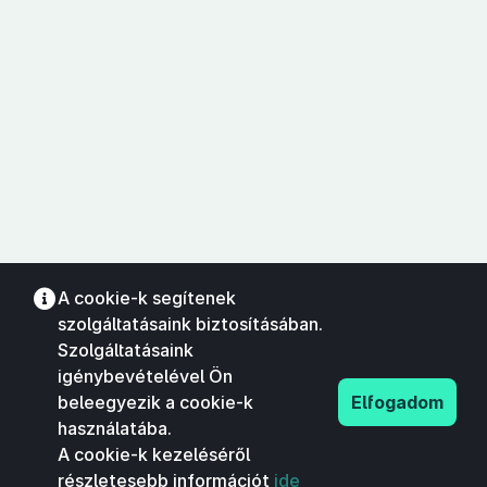
A cookie-k segítenek
szolgáltatásaink biztosításában.
Szolgáltatásaink
igénybevételével Ön
beleegyezik a cookie-k
Elfogadom
használatába.
A cookie-k kezeléséről
részletesebb információt
ide