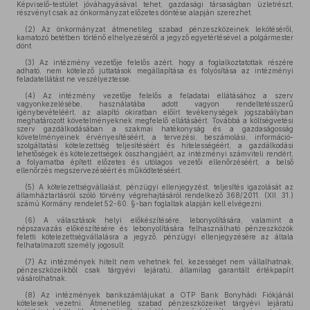
Képviselő-testület jóváhagyásával tehet, gazdasági társaságban üzletrészt,
részvényt csak az önkormányzat előzetes döntése alapján szerezhet.
(2) Az önkormányzat átmenetileg szabad pénzeszközeinek lekötéséről,
kamatozó betétben történő elhelyezéséről a jegyző egyetértésével a polgármester
dönt.
(3) Az intézmény vezetője felelős azért, hogy a foglalkoztatottak részére
adható, nem kötelező juttatások megállapítása és folyósítása az intézményi
feladatellátást ne veszélyeztesse.
(4) Az intézmény vezetője felelős a feladatai ellátásához a szerv
vagyonkezelésébe, használatába adott vagyon rendeltetésszerű
igénybevételéért, az alapító okiratban előírt tevékenységek jogszabályban
meghatározott követelményeknek megfelelő ellátásáért. Továbbá a költségvetési
szerv gazdálkodásában a szakmai hatékonyság és a gazdaságosság
követelményeinek érvényesítéséért, a tervezési, beszámolási, információ-
szolgáltatási kötelezettség teljesítéséért és hitelességéért, a gazdálkodási
lehetőségek és kötelezettségek összhangjáért, az intézményi számviteli rendért,
a folyamatba épített előzetes és utólagos vezetői ellenőrzéséért, a belső
ellenőrzés megszervezéséért és működtetéséért.
(5) A kötelezettségvállalást, pénzügyi ellenjegyzést, teljesítés igazolását az
államháztartásról szóló törvény végrehajtásáról rendelkező 368/2011. (XII. 31.)
számú Kormány rendelet 52-60. §-ban foglaltak alapján kell elvégezni.
(6) A választások helyi előkészítésére, lebonyolítására, valamint a
népszavazás előkészítésére és lebonyolítására felhasználható pénzeszközök
feletti kötelezettségvállalásra a jegyző, pénzügyi ellenjegyzésére az általa
felhatalmazott személy jogosult.
(7) Az intézmények hitelt nem vehetnek fel, kezességet nem vállalhatnak,
pénzeszközeikből csak tárgyévi lejáratú, államilag garantált értékpapírt
vásárolhatnak.
(8) Az intézmények bankszámlájukat a OTP Bank Bonyhádi Fiókjánál
kötelesek vezetni. Átmenetileg szabad pénzeszközeiket tárgyévi lejáratú