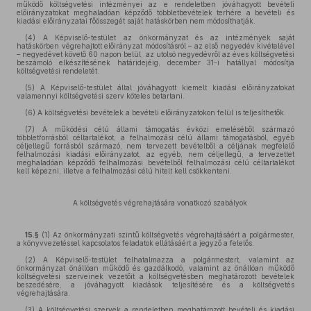
működő költségvetési intézményei az e rendeletben jóváhagyott bevételi
előirányzatokat meghaladóan képződő többletbevételek terhére a bevételi és
kiadási előirányzatai főösszegét saját hatáskörben nem módosíthatják.
(4) A Képviselő-testület az önkormányzat és az intézmények saját
hatáskörben végrehajtott előirányzat módosításról – az első negyedév kivételével
– negyedévet követő 60 napon belül, az utolsó negyedévről az éves költségvetési
beszámoló elkészítésének határidejéig, december 31-i hatállyal módosítja
költségvetési rendeletét.
(5) A Képviselő-testület által jóváhagyott kiemelt kiadási előirányzatokat
valamennyi költségvetési szerv köteles betartani.
(6) A költségvetési bevételek a bevételi előirányzatokon felül is teljesíthetők.
(7) A működési célú állami támogatás évközi emeléséből származó
többletforrásból céltartalékot, a felhalmozási célú állami támogatásból, egyéb
céljellegű forrásból származó, nem tervezett bevételből a céljának megfelelő
felhalmozási kiadási előirányzatot, az egyéb, nem céljellegű, a tervezettet
meghaladóan képződő felhalmozási bevételből felhalmozási célú céltartalékot
kell képezni, illetve a felhalmozási célú hitelt kell csökkenteni.
A költségvetés végrehajtására vonatkozó szabályok
15.§
(1) Az önkormányzati szintű költségvetés végrehajtásáért a polgármester,
a könyvvezetéssel kapcsolatos feladatok ellátásáért a jegyző a felelős.
(2) A Képviselő-testület felhatalmazza a polgármestert, valamint az
önkormányzat önállóan működő és gazdálkodó, valamint az önállóan működő
költségvetési szerveinek vezetőit a költségvetésben meghatározott bevételek
beszedésére, a jóváhagyott kiadások teljesítésére és a költségvetés
végrehajtására.
(3) A költségvetési szervek a rendeletben meghatározott bevételi és kiadási