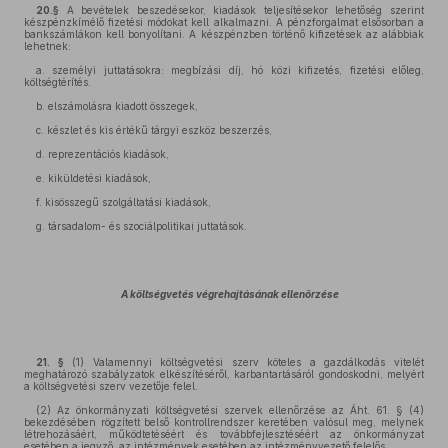
20.§
A bevételek beszedésekor, kiadások teljesítésekor lehetőség szerint
készpénzkímélő fizetési módokat kell alkalmazni. A pénzforgalmat elsősorban a
bankszámlákon kell bonyolítani. A készpénzben történő kifizetések az alábbiak
lehetnek:
a. személyi juttatásokra: megbízási díj, hó közi kifizetés, fizetési előleg,
költségtérítés.
b. elszámolásra kiadott összegek,
c. készlet és kis értékű tárgyi eszköz beszerzés,
d. reprezentációs kiadások,
e. kiküldetési kiadások,
f. kisösszegű szolgáltatási kiadások,
g. társadalom- és szociálpolitikai juttatások.
A költségvetés végrehajtásának ellenőrzése
21. §
(1) Valamennyi költségvetési szerv köteles a gazdálkodás vitelét
meghatározó szabályzatok elkészítéséről, karbantartásáról gondoskodni, melyért
a költségvetési szerv vezetője felel.
(2) Az önkormányzati költségvetési szervek ellenőrzése az Áht. 61. § (4)
bekezdésében rögzített belső kontrollrendszer keretében valósul meg, melynek
létrehozásáért, működtetéséért és továbbfejlesztéséért az önkormányzat
esetében a jegyző, az intézmények esetében az intézményvezető felelős.