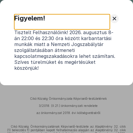
Nemzeti
Jogszabálytár
+
Figyelem!
Cikó Község Önkormányzat
Tisztelt Felhasználóink! 2026. augusztus 8-
án 22:00 és 22:30 óra között karbantartási
Képviselő-testületének 3/2018.
munkák miatt a Nemzeti Jogszabálytár
(II.21.) önkormányzati rendelete
szolgáltatásában átmeneti
Cikó Község Önkormányzat Képviselő-
kapcsolatmegszakadásokra lehet számítani.
testületének 3/2018.(II.21.) önkormányzati
Szíves türelmüket és megértésüket
köszönjük!
rendelete az önkormányzat 2018. évi
költségvetéséről
Hatályos: 2018. 02. 22. –
Cikó Község Önkormányzata Képviselő-testületének
3/2018. (II.21.) önkormányzati rendelete
az önkormányzat 2018. évi költségvetéséről
Cikó Község Önkormányzatának Képviselő-testülete az Alaptörvény 32. cikk
(1) bekezdés f) pontjában kapott felhatalmazás alapján az Alaptörvény 32. cikk