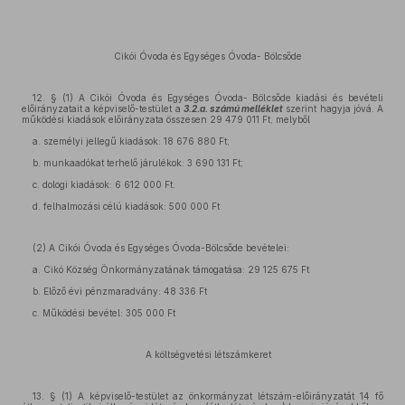
Cikói Óvoda és Egységes Óvoda- Bölcsőde
12. § (1) A Cikói Óvoda és Egységes Óvoda- Bölcsőde kiadási és bevételi
előirányzatait a képviselő-testület a
3.2.a. számú melléklet
szerint hagyja jóvá. A
működési kiadások előirányzata összesen 29 479 011 Ft, melyből
a. személyi jellegű kiadások: 18 676 880 Ft;
b. munkaadókat terhelő járulékok: 3 690 131 Ft;
c. dologi kiadások: 6 612 000 Ft.
d. felhalmozási célú kiadások: 500 000 Ft
(2) A Cikói Óvoda és Egységes Óvoda-Bölcsőde bevételei:
a. Cikó Község Önkormányzatának támogatása: 29 125 675 Ft
b. Előző évi pénzmaradvány: 48 336 Ft
c. Működési bevétel: 305 000 Ft
A költségvetési létszámkeret
13. § (1) A képviselő-testület az önkormányzat létszám-előirányzatát 14 fő