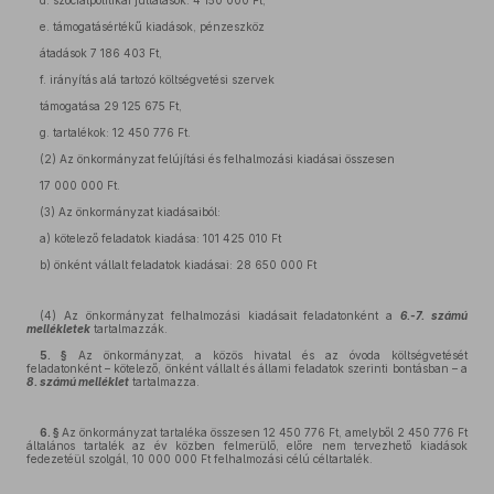
d. szociálpolitikai juttatások: 4 150 000 Ft,
e. támogatásértékű kiadások, pénzeszköz
átadások 7 186 403 Ft,
f. irányítás alá tartozó költségvetési szervek
támogatása 29 125 675 Ft,
g. tartalékok: 12 450 776 Ft.
(2) Az önkormányzat felújítási és felhalmozási kiadásai összesen
17 000 000 Ft.
(3) Az önkormányzat kiadásaiból:
a) kötelező feladatok kiadása: 101 425 010 Ft
b) önként vállalt feladatok kiadásai: 28 650 000 Ft
(4) Az önkormányzat felhalmozási kiadásait feladatonként a
6.-7. számú
mellékletek
tartalmazzák.
5. §
Az önkormányzat, a közös hivatal és az óvoda költségvetését
feladatonként – kötelező, önként vállalt és állami feladatok szerinti bontásban – a
8. számú melléklet
tartalmazza.
6. §
Az önkormányzat tartaléka összesen 12 450 776 Ft, amelyből 2 450 776 Ft
általános tartalék az év közben felmerülő, előre nem tervezhető kiadások
fedezetéül szolgál, 10 000 000 Ft felhalmozási célú céltartalék.