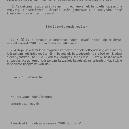
(3) Az önkormányzat a saját, valamint intézményeinek belső ellenőrzéséről a
Völgységi Önkormányzati Társulás útján gondoskodik, a Bonyhádi Belső
Ellenőrzési Csoport megbízásával.
Záró és egyéb rendelkezések
22. §
(1) Ez a rendelet a kihirdetés napját követő napon lép hatályba,
rendelkezéseit 2018. január 1-jétől kell alkalmazni.
2. A Képviselő-testület a polgármesternek e rendelet elfogadásáig az átmeneti
időszakban tett intézkedéseiről, - bevételek beszedéséről, az előző évi kiadási
előirányzatokon belül a kiadá­sok arányos teljesítése - szóló beszámolóját
elfogadja. Az átmeneti időszakban beszedett be­vételek és teljesített kiadások e
rendeletbe beépítésre kerültek.
Cikó, 2018. február 14.
Haures Csaba Bakó Józsefné
polgármester jegyző
A rendelet kihirdetésének napja: 2018. február 21.