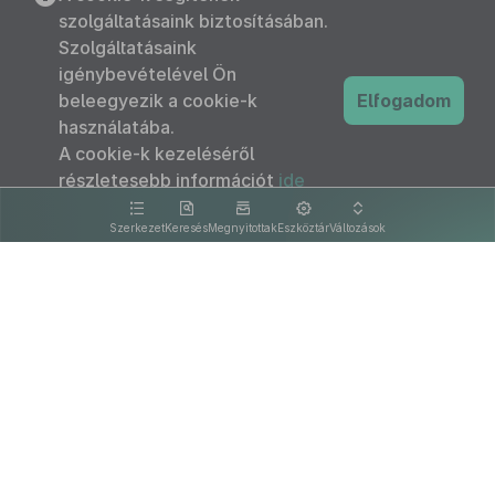
szolgáltatásaink biztosításában.
Szolgáltatásaink
igénybevételével Ön
beleegyezik a cookie-k
Elfogadom
használatába.
A cookie-k kezeléséről
részletesebb információt
ide
kattintva olvashat.
Szerkezet
Keresés
Megnyitottak
Eszköztár
Változások