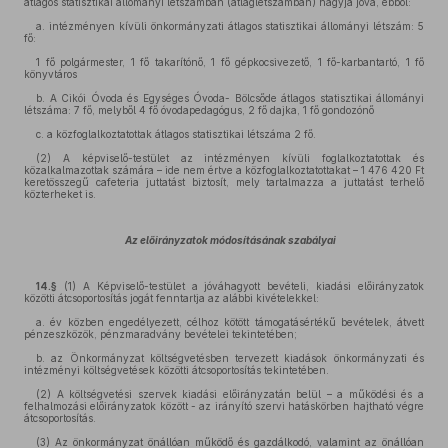
átlagos statisztikai állományi létszámban (átlaglétszámban) hagyja jóvá, ebből:
a. intézményen kívüli önkormányzati átlagos statisztikai állományi létszám: 5
fő:
1 fő polgármester, 1 fő takarítónő, 1 fő gépkocsivezető, 1 fő-karbantartó, 1 fő
könyvtáros
b. A Cikói Óvoda és Egységes Óvoda- Bölcsőde átlagos statisztikai állományi
létszáma: 7 fő, melyből 4 fő óvodapedagógus, 2 fő dajka, 1 fő gondozónő
c. a közfoglalkoztatottak átlagos statisztikai létszáma 2 fő.
(2) A képviselő-testület az intézményen kívüli foglalkoztatottak és
közalkalmazottak számára – ide nem értve a közfoglalkoztatottakat – 1 476 420 Ft
keretösszegű cafeteria juttatást biztosít, mely tartalmazza a juttatást terhelő
közterheket is.
Az előirányzatok módosításának szabályai
14.§
(1) A Képviselő-testület a jóváhagyott bevételi, kiadási előirányzatok
közötti átcsoportosítás jogát fenntartja az alábbi kivételekkel:
a. év közben engedélyezett, célhoz kötött támogatásértékű bevételek, átvett
pénzeszközök, pénzmaradvány bevételei tekintetében;
b. az Önkormányzat költségvetésben tervezett kiadások önkormányzati és
intézményi költségvetések közötti átcsoportosítás tekintetében.
(2) A költségvetési szervek kiadási előirányzatán belül – a működési és a
felhalmozási előirányzatok között - az irányító szervi hatáskörben hajtható végre
átcsoportosítás.
(3) Az önkormányzat önállóan működő és gazdálkodó, valamint az önállóan