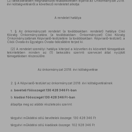
(2) bekezdésében meghatározott feladatkörében eljárva az Önkormányzat 2018.
évi költségvetéséről a következő rendeletet alkotja:
A rendelet hatálya
1. § Az önkormányzati rendelet (a továbbiakban: rendelet) hatálya Cikó
Község Önkor­mányzatára, (a továbbiakban: Önkormányzat) Cikó Község
Önkormányzatának Képvi­selő-testületére (a továbbiakban: Képviselő-testület), a
Cikói Óvoda és Egységes Óvoda-bölcsődére terjed ki.
(2) A rendelet személyi hatálya kiterjed a közvetlen és közvetett támogatások
tekintetében minden az (1) bekezdés szerinti szervezet által nyújtott
támogatásban részesülőre.
Az önkormányzat 2018. évi költségvetése
2. § A Képviselő-testület az önkormányzat 2018. évi költségvetésének
a.
bevételi főösszegét 130 428 346 Ft-ban
b.
kiadási főösszegét 130 428 346 Ft-ban
állapítja meg az alábbi részletezés szerint:
tárgyévi működési célú bevételek összege: 130 428 346 Ft
tárgyévi működési célú kiadások összege: 102 928 346 Ft