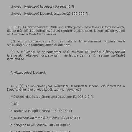
tárgyévi tőkejellegű bevételek összege: 0 Ft
tárgyévi tőkejellegű kiadások összege: 27 500 000 Ft
3. § (1) Az önkormányzat 2018. évi költségvetési bevételeinek forrásonkénti,
illetve működési és felhalmozási cél szerinti részletezését, kiadási előirányzatait
az
1. számú melléklet
tartalmazza.
(2) Az önkormányzat 2018. évi állami támogatásainak jogcímenkénti
alakulását a
2. számú melléklet
tartalmazza.
(3) A működési és felhalmozási célú bevételi és kiadási előirányzatokat
tájékoztató jelleggel, összevontan, mérlegszerűen a
4. számú melléklet
tartalmazza.
A költségvetési kiadások
4. § (1) Az önkormányzat működési, fenntartási kiadási előirányzatait a
Képviselő-testület a következők szerint hagyja jóvá:
Működési kiadások előirányzata összesen: 113 075 010 Ft,
Ebből:
a. személyi jellegű kiadások: 18 178 132 Ft,
b. munkaadókat terhelő járulékok: 3 274 024 Ft,
c. dologi és folyó kiadások: 38 710 000 Ft,