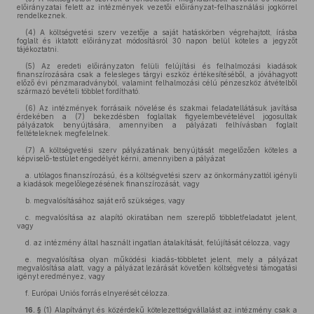
előirányzatai felett az intézmények vezetői előirányzat-felhasználási jogkörrel
rendelkeznek.
(4) A költségvetési szerv vezetője a saját hatáskörben végrehajtott, írásba
foglalt és iktatott előirányzat módosításról 30 napon belül köteles a jegyzőt
tájékoztatni.
(5) Az eredeti előirányzaton felüli felújítási és felhalmozási kiadások
finanszírozására csak a felesleges tárgyi eszköz értékesítéséből, a jóváhagyott
előző évi pénzmaradványból, valamint felhalmozási célú pénzeszköz átvételből
származó bevételi többlet fordítható.
(6) Az intézmények forrásaik növelése és szakmai feladatellátásuk javítása
érdekében a (7) bekezdésben foglaltak figyelembevételével jogosultak
pályázatok benyújtására, amennyiben a pályázati felhívásban foglalt
feltételeknek megfelelnek.
(7) A költségvetési szerv pályázatának benyújtását megelőzően köteles a
képviselő-testület engedélyét kérni, amennyiben a pályázat
a. utólagos finanszírozású, és a költségvetési szerv az önkormányzattól igényli
a kiadások megelőlegezésének finanszírozását, vagy
b. megvalósításához saját erő szükséges, vagy
c. megvalósítása az alapító okiratában nem szereplő többletfeladatot jelent,
vagy
d. az intézmény által használt ingatlan átalakítását, felújítását célozza, vagy
e. megvalósítása olyan működési kiadás-többletet jelent, mely a pályázat
megvalósítása alatt, vagy a pályázat lezárását követően költségvetési támogatási
igényt eredményez, vagy
f. Európai Uniós forrás elnyerését célozza.
16. §
(1) Alapítványt és közérdekű kötelezettségvállalást az intézmény csak a