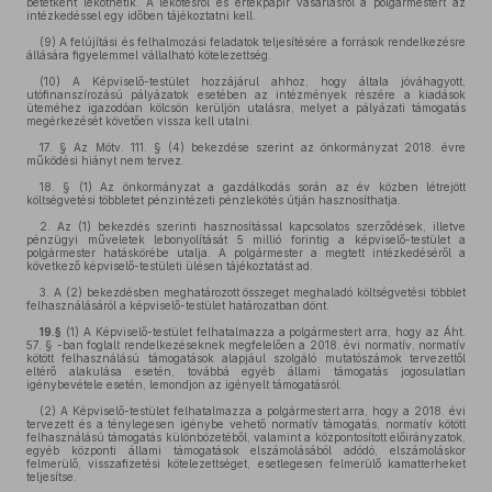
betétként leköthetik. A lekötésről és értékpapír vásárlásról a polgármestert az
intézkedéssel egy időben tájékoztatni kell.
(9) A felújítási és felhalmozási feladatok teljesítésére a források rendelkezésre
állására figyelemmel vállalható kötelezettség.
(10) A Képviselő-testület hozzájárul ahhoz, hogy általa jóváhagyott,
utófinanszírozású pályázatok esetében az intézmények részére a kiadások
üteméhez igazodóan kölcsön kerüljön utalásra, melyet a pályázati támogatás
megérkezését követően vissza kell utalni.
17. § Az Mötv. 111. § (4) bekezdése szerint az önkormányzat 2018. évre
működési hiányt nem tervez.
18. § (1) Az önkormányzat a gazdálkodás során az év közben létrejött
költségvetési többletet pénzintézeti pénzlekötés útján hasznosíthatja.
2. Az (1) bekezdés szerinti hasznosítással kapcsolatos szerződések, illetve
pénzügyi művele­tek lebonyolítását 5 millió forintig a képviselő-testület a
polgármester hatáskörébe utalja. A polgármester a megtett intézkedéséről a
következő képviselő-testületi ülésen tájékoztatást ad.
3. A (2) bekezdésben meghatározott összeget meghaladó költségvetési többlet
felhasználásá­ról a képviselő-testület határozatban dönt.
19.§
(1) A Képviselő-testület felhatalmazza a polgármestert arra, hogy az Áht.
57. § -ban foglalt rendelkezéseknek megfelelően a 2018. évi normatív, normatív
kötött felhasználású támogatások alapjául szolgáló mutatószámok tervezettől
eltérő alakulása esetén, továbbá egyéb állami támogatás jogosulatlan
igénybevétele esetén, lemondjon az igényelt támogatásról.
(2) A Képviselő-testület felhatalmazza a polgármestert arra, hogy a 2018. évi
tervezett és a ténylegesen igénybe vehető normatív támogatás, normatív kötött
felhasználású támogatás különbözetéből, valamint a központosított előirányzatok,
egyéb központi állami támogatások elszámolásából adódó, elszámoláskor
felmerülő, visszafizetési kötelezettséget, esetlegesen felmerülő kamatterheket
teljesítse.