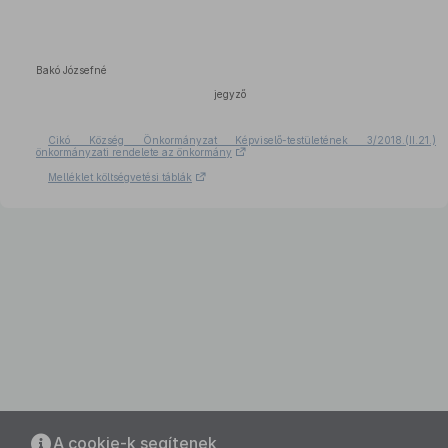
Bakó Józsefné
jegyző
Cikó Község Önkormányzat Képviselő-testületének 3/2018.(II.21.)
önkormányzati rendelete az önkormány
Melléklet költségvetési táblák
A cookie-k segítenek