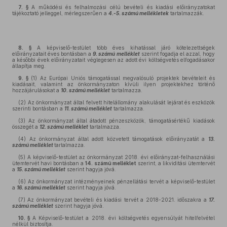
7. §
A működési és felhalmozási célú bevételi és kiadási előirányzatokat
tájékoztató jelleggel, mérlegszerűen a
4.-5. számú mellékletek
tartalmazzák.
8. §
A képviselő-testület több éves kihatással járó kötelezettségek
előirányzatait éves bontásban a
9. számú melléklet
szerint fogadja el azzal, hogy
a későbbi évek előirányzatait véglegesen az adott évi költségvetés elfogadásakor
állapítja meg.
9. §
(1) Az Európai Uniós támogatással megvalósuló projektek bevételeit és
kiadásait, valamint az önkormányzaton kívüli ilyen projektekhez történő
hozzájárulásokat a
10. számú melléklet
tartalmazza.
(2) Az önkormányzat által felvett hitelállomány alakulását lejárat és eszközök
szerinti bontásban a
11. számú melléklet
tartalmazza.
(3) Az önkormányzat által átadott pénzeszközök, támogatásértékű kiadások
összegét a
12. számú melléklet
tartalmazza.
(4) Az önkormányzat által adott közvetett támogatások előirányzatát a
13.
számú melléklet
tartalmazza.
(5) A képviselő-testület az önkormányzat 2018. évi előirányzat-felhasználási
ütemtervét havi bontásban a
14. számú melléklet
szerint, a likviditási ütemtervét
a
15. számú melléklet
szerint hagyja jóvá.
(6) Az önkormányzat intézményeinek pénzellátási tervét a képviselő-testület
a
16. számú melléklet
szerint hagyja jóvá.
(7) Az önkormányzat bevételi és kiadási tervét a 2018-2021. időszakra a
17.
számú melléklet
szerint hagyja jóvá.
10. §
A Képviselő-testület a 2018. évi költségvetés egyensúlyát hitelfelvétel
nélkül biztosítja.