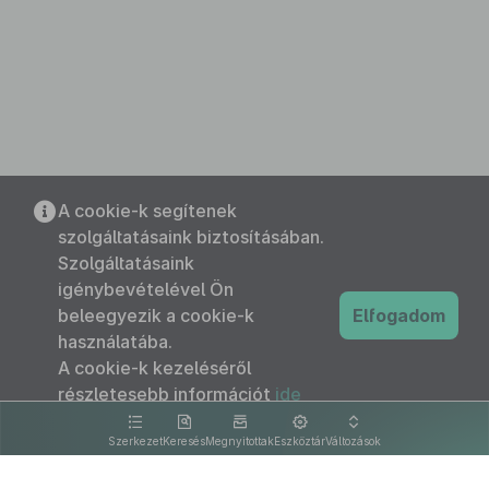
A cookie-k segítenek
szolgáltatásaink biztosításában.
Szolgáltatásaink
igénybevételével Ön
beleegyezik a cookie-k
Elfogadom
használatába.
A cookie-k kezeléséről
részletesebb információt
ide
kattintva olvashat.
Szerkezet
Keresés
Megnyitottak
Eszköztár
Változások