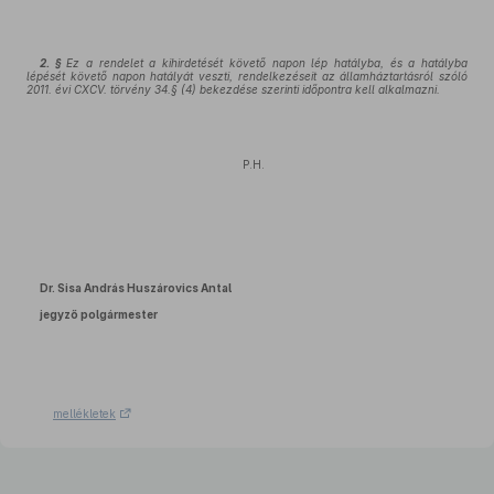
2. §
Ez a rendelet a kihirdetését követő napon lép hatályba, és a hatályba
lépését követő napon hatályát veszti, rendelkezéseit az államháztartásról szóló
2011. évi CXCV. törvény 34.§ (4) bekezdése szerinti időpontra kell alkalmazni.
P.H.
Dr. Sisa András Huszárovics Antal
jegyző polgármester
mellékletek