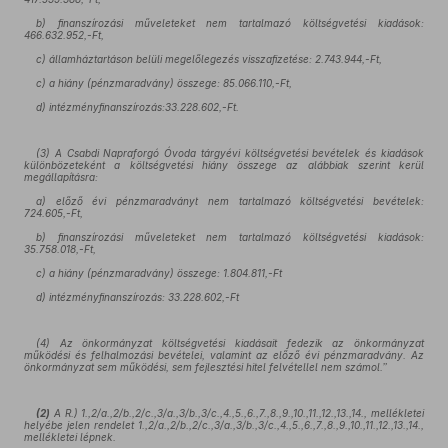
b) finanszírozási műveleteket nem tartalmazó költségvetési kiadások:
466.632.952,-Ft,
c) államháztartáson belüli megelőlegezés visszafizetése: 2.743.944,-Ft,
c) a hiány (pénzmaradvány) összege: 85.066.110,-Ft,
d) intézményfinanszírozás:33.228.602,-Ft.
(3) A Csabdi Napraforgó Óvoda tárgyévi költségvetési bevételek és kiadások
különbözeteként a költségvetési hiány összege az alábbiak szerint kerül
megállapításra:
a) előző évi pénzmaradványt nem tartalmazó költségvetési bevételek:
724.605,-Ft,
b) finanszírozási műveleteket nem tartalmazó költségvetési kiadások:
35.758.018,-Ft,
c) a hiány (pénzmaradvány) összege: 1.804.811,-Ft
d) intézményfinanszírozás: 33.228.602,-Ft
(4) Az önkormányzat költségvetési kiadásait fedezik az önkormányzat
működési és felhalmozási bevételei, valamint az előző évi pénzmaradvány. Az
önkormányzat sem működési, sem fejlesztési hitel felvétellel nem számol.”
(2)
A R.) 1.,2/a.,2/b.,2/c.,3/a.,3/b.,3/c.,4.,5.,6.,7.,8.,9.,10.,11.,12.,13.,14., mellékletei
helyébe jelen rendelet 1.,2/a.,2/b.,2/c.,3/a.,3/b.,3/c.,4.,5.,6.,7.,8.,9.,10.,11.,12.,13.,14.,
mellékletei lépnek.