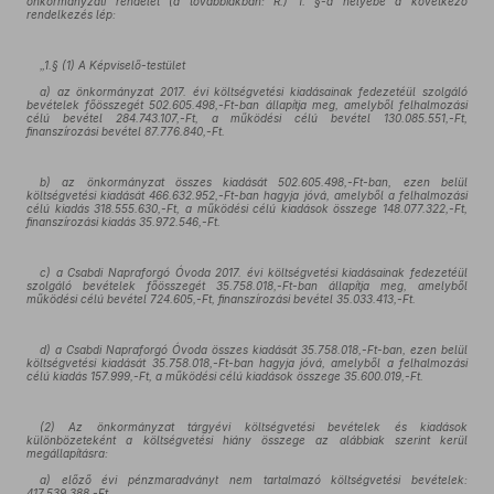
önkormányzati rendelet (a továbbiakban: R.) 1. §-a helyébe a következő
rendelkezés lép:
„1.§ (1) A Képviselő-testület
a) az önkormányzat 2017. évi költségvetési kiadásainak fedezetéül szolgáló
bevételek főösszegét 502.605.498,-Ft-ban állapítja meg, amelyből felhalmozási
célú bevétel 284.743.107,-Ft, a működési célú bevétel 130.085.551,-Ft,
finanszírozási bevétel 87.776.840,-Ft.
b) az önkormányzat összes kiadását 502.605.498,-Ft-ban, ezen belül
költségvetési kiadását 466.632.952,-Ft-ban hagyja jóvá, amelyből a felhalmozási
célú kiadás 318.555.630,-Ft, a működési célú kiadások összege 148.077.322,-Ft,
finanszírozási kiadás 35.972.546,-Ft.
c) a Csabdi Napraforgó Óvoda 2017. évi költségvetési kiadásainak fedezetéül
szolgáló bevételek főösszegét 35.758.018,-Ft-ban állapítja meg, amelyből
működési célú bevétel 724.605,-Ft, finanszírozási bevétel 35.033.413,-Ft.
d) a Csabdi Napraforgó Óvoda összes kiadását 35.758.018,-Ft-ban, ezen belül
költségvetési kiadását 35.758.018,-Ft-ban hagyja jóvá, amelyből a felhalmozási
célú kiadás 157.999,-Ft, a működési célú kiadások összege 35.600.019,-Ft.
(2) Az önkormányzat tárgyévi költségvetési bevételek és kiadások
különbözeteként a költségvetési hiány összege az alábbiak szerint kerül
megállapításra:
a) előző évi pénzmaradványt nem tartalmazó költségvetési bevételek:
417.539.388,-Ft,