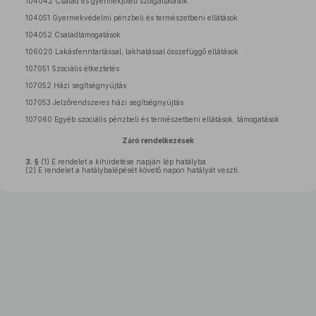
104042 Család és gyermekjóléti szolgáltatások
104051 Gyermekvédelmi pénzbeli és természetbeni ellátások
104052 Családtámogatások
106020 Lakásfenntartással, lakhatással összefüggő ellátások
107051 Szociális étkeztetés
107052 Házi segítségnyújtás
107053 Jelzőrendszeres házi segítségnyújtás
107060 Egyéb szociális pénzbeli és természetbeni ellátások, támogatások
Záró rendelkezések
3. §
(1)
E rendelet a kihirdetése napján lép hatályba.
(2)
E rendelet a hatálybalépését követő napon hatályát veszti.