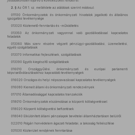
feladatkörében eljárva a következőket rendeli el:
”
2. §
Az ÖR 1. sz. melléklete az alábbiak szerint módosul:
011130 Önkormányzatok és önkormányzati hivatalok jogalkotó és általános
igazgatási tevékenysége
013320 Köztemető-fenntartás és -működtetés
013350 Az önkormányzati vagyonnal való gazdálkodással kapcsolatos
feladatok
013360 Más szerv részére végzett pénzügyi-gazdálkodási, üzemeltetési,
egyéb szolgáltatások
013370 Informatikai fejlesztések, szolgáltatások
013390 Egyéb kiegészítő szolgáltatások
016010 Országgyűlési, önkormányzati és európai parlamenti
képviselőválasztásokhoz kapcsolódó tevékenységek
016020 Országos és helyi népszavazással kapcsolatos tevékenységek
016080 Kiemelt állami és önkormányzati rendezvények
017010 Államadóssággal kapcsolatos tranzakciók
018010 Önkormányzatok elszámolásai a központi költségvetéssel
018020 Központi költségvetési befizetések
018040 Elkülönített állami pénzalapok bevételei államháztartáson belülről
022010 Polgári honvédelem ágazati feladatai, a lakosság felkészítése
031030 Közterület rendjének fenntartása