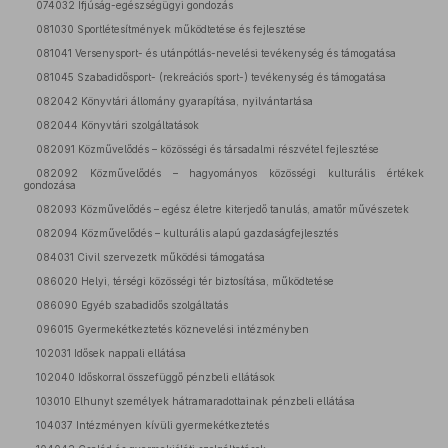
074032 Ifjúság-egészségügyi gondozás
081030 Sportlétesítmények működtetése és fejlesztése
081041 Versenysport- és utánpótlás-nevelési tevékenység és támogatása
081045 Szabadidősport- (rekreációs sport-) tevékenység és támogatása
082042 Könyvtári állomány gyarapítása, nyilvántartása
082044 Könyvtári szolgáltatások
082091 Közművelődés – közösségi és társadalmi részvétel fejlesztése
082092 Közművelődés – hagyományos közösségi kulturális értékek
gondozása
082093 Közművelődés – egész életre kiterjedő tanulás, amatőr művészetek
082094 Közművelődés – kulturális alapú gazdaságfejlesztés
084031 Civil szervezetk működési támogatása
086020 Helyi, térségi közösségi tér biztosítása, működtetése
086090 Egyéb szabadidős szolgáltatás
096015 Gyermekétkeztetés köznevelési intézményben
102031 Idősek nappali ellátása
102040 Időskorral összefüggő pénzbeli ellátások
103010 Elhunyt személyek hátramaradottainak pénzbeli ellátása
104037 Intézményen kívüli gyermekétkeztetés