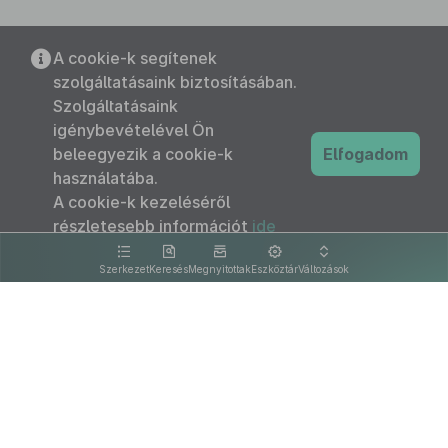
A cookie-k segítenek
szolgáltatásaink biztosításában.
Szolgáltatásaink
igénybevételével Ön
beleegyezik a cookie-k
Elfogadom
használatába.
A cookie-k kezeléséről
részletesebb információt
ide
kattintva olvashat.
Szerkezet
Keresés
Megnyitottak
Eszköztár
Változások