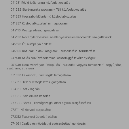
041231 Rövid időtartamú közfoglalkoztatás
041232 Start-munka program – Téli közfoglalkoztatás
041233 Hosszabb időtartamú közfoglalkoztatás
041237 Közfoglalkoztatási mintaprogram
042110 Mezőgazdaság igazgatása
042130 Növénytermesztés, állattenyésztés és kapcsolódó szolgáltatások
045120 Út, autópálya építése
045160 Közutak, hidak, alagutak üzemeltetése, fenntartása
047410 Ár-és belvízvédelemmel összefüggő tevékenységek
051030 Nem veszélyes (települési) hulladék vegyes (ömlesztett) begyűjtése,
szállítása, átrakása
061030 Lakáshoz jutást segítő támogatások
062010 Településfejlesztés igazgatása
064010 Közvilágítás
066010 Zöldterület-kezelés
066020 Város-, községszolgáltatási egyéb szolgáltatások
072111 Háziorvosi alapellátás
072312 Fogorvosi ügyeleti ellátás
074031 Család és nővédelmi egészségügyi gondozás