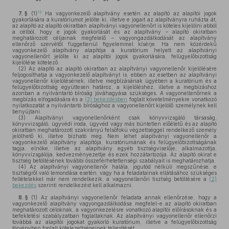
12
7. §
(1)
Ha vagyonkezelő alapítvány esetén az alapító az alapítói jogok
gyakorlására a kuratóriumot jelölte ki, illetve e jogait az alapítványra ruházta át,
az alapító az alapító okiratban alapítványi vagyonellenőrt is köteles kijelölni abból
a célból, hogy e jogok gyakorlását és az alapítvány – alapító okiratban
meghatározott céljainak megfelelő – vagyongazdálkodását az alapítvány
ellenőrző szervétől függetlenül figyelemmel kísérje. Ha nem közérdekű
vagyonkezelő alapítvány alapítója a kuratórium helyett az alapítványi
vagyonellenőrt jelölte ki az alapítói jogok gyakorlására, felügyelőbizottság
kijelölése kötelező.
(2)
Az alapító az alapító okiratban az alapítványi vagyonellenőr kijelölésére
feljogosíthatja a vagyonkezelő alapítványt is, ebben az esetben az alapítványi
vagyonellenőr kijelölésének, illetve megbízásának ügyében a kuratórium és a
felügyelőbizottság együttesen határoz, a kijelöléshez, illetve a megbízáshoz
azonban a nyilvántartó bíróság jóváhagyása szükséges. A vagyonellenőrnek a
megbízás elfogadására és a
(3) bekezdésben
foglalt követelményekre vonatkozó
nyilatkozatát a nyilvántartó bírósághoz a vagyonellenőrt kijelölő személynek kell
benyújtani.
(3)
Alapítványi vagyonellenőrként csak könyvvizsgáló társaság,
könyvvizsgáló, ügyvédi iroda, ügyvéd vagy más büntetlen előéletű és az alapító
okiratban meghatározott szakirányú felsőfokú végzettséggel rendelkező személy
jelölhető ki, illetve bízható meg. Nem lehet alapítványi vagyonellenőr a
vagyonkezelő alapítvány alapítója, kuratóriumának és felügyelőbizottságának
tagja, elnöke, illetve az alapítvány egyéb tisztségviselője, alkalmazottja,
könyvvizsgálója, kedvezményezettje és ezek hozzátartozója. Az alapító okirat e
tisztség betöltésének további összeférhetetlenségi szabályait is meghatározhatja.
(4)
Az alapítványi vagyonellenőr halála, jogutód nélküli megszűnése, e
tisztségről való lemondása esetén, vagy ha a feladatainak ellátásához szükséges
feltételekkel már nem rendelkezik, a vagyonellenőri tisztség betöltésére a
(2)
bekezdés
szerinti rendelkezést kell alkalmazni.
8. §
(1)
Az alapítványi vagyonellenőr feladata annak ellenőrzése, hogy a
vagyonkezelő alapítvány vagyongazdálkodása megfelel-e az alapító okiratban
meghatározott céloknak, a vagyonkezelésre vonatkozó alapítói előírásoknak és a
befektetési szabályzatban foglaltaknak. Az alapítványi vagyonellenőr ellenőrzi
továbbá az alapítói jogokat gyakorló kuratórium, illetve a felügyelőbizottság
törvényben foglalt kötelezettségeinek teljesítését.