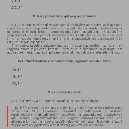
10/B. §
15
10/C. §
8.
A vagyonkezelő alapítvány megszűnése
11. §
(1)
A nem közérdekű vagyonkezelő alapítvány az alapítói jogát gyakorló
alapító kérelmére megszüntethető, erre irányuló alapítói kérelem esetén ezért a
nyilvántartó bíróság polgári nemperes eljárásban megállapítja az alapítvány
megszűnését eredményező ok bekövetkezését. Az alapítvány megszűnése nem
érinti a kedvezményezettek javára már megállapított és esedékessé vált
kötelezettségek teljesítését.
(2)
A vagyonkezelő alapítvány megszűnik abban az esetben is, ha annak
vagyona három teljes éven keresztül nem éri el a tőkeminimum összegét; ezt
úgy kell tekinteni, hogy az alapítvány céljának megvalósítása lehetetlenné vált.
16
8/A.
Közfeladatot ellátó közérdekű vagyonkezelő alapítvány
17
11/A. §
18
11/B. §
19
11/C. §
9.
Záró rendelkezések
12. §
Ez a törvény a kihirdetését követő 15. napon lép hatályba.
20
13. §
E törvénynek az igazságügyi tárgyú törvények módosításáról szóló
2025. évi XLIX. törvénnyel módosított rendelkezéseit e módosító
21
rendelkezések hatálybalépését
megelőzően a vagyonkezelő alapítványok
által bizalmi vagyonkezelésbe vett vagyon vonatkozásában azzal kell
alkalmazni, hogy a vagyonkezelő alapítványok által létesített bizalmi
vagyonkezelési jogviszony alatt tartós vagyonkezelést kell érteni.