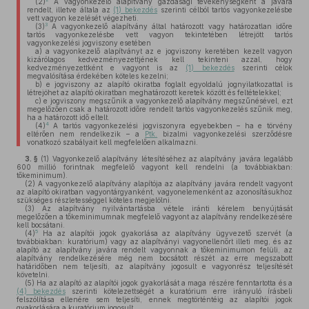
(2)
A vagyonkezelő alapítvány gazdasági tevékenységként a javára
rendelt, illetve általa az
(1) bekezdés
szerinti célból tartós vagyonkezelésbe
vett vagyon kezelését végezheti.
3
(3)
A vagyonkezelő alapítvány által határozott vagy határozatlan időre
tartós vagyonkezelésbe vett vagyon tekintetében létrejött tartós
vagyonkezelési jogviszony esetében
a)
a vagyonkezelő alapítványt az e jogviszony keretében kezelt vagyon
kizárólagos kedvezményezettjének kell tekinteni azzal, hogy
kedvezményezettként e vagyont is az
(1) bekezdés
szerinti célok
megvalósítása érdekében köteles kezelni;
b)
e jogviszony az alapító okiratba foglalt egyoldalú jognyilatkozattal is
létrejöhet az alapító okiratban meghatározott keretek között és feltételekkel;
c)
e jogviszony megszűnik a vagyonkezelő alapítvány megszűnésével, ezt
megelőzően csak a határozott időre rendelt tartós vagyonkezelés szűnik meg,
ha a határozott idő eltelt.
4
(4)
A tartós vagyonkezelési jogviszonyra egyebekben – ha e törvény
eltérően nem rendelkezik – a
Ptk.
bizalmi vagyonkezelési szerződésre
vonatkozó szabályait kell megfelelően alkalmazni.
3. §
(1)
Vagyonkezelő alapítvány létesítéséhez az alapítvány javára legalább
600 millió forintnak megfelelő vagyont kell rendelni (a továbbiakban:
tőkeminimum).
(2)
A vagyonkezelő alapítvány alapítója az alapítvány javára rendelt vagyont
az alapító okiratban vagyontárgyanként, vagyonelemenként az azonosításukhoz
szükséges részletességgel köteles megjelölni.
(3)
Az alapítvány nyilvántartásba vétele iránti kérelem benyújtását
megelőzően a tőkeminimumnak megfelelő vagyont az alapítvány rendelkezésére
kell bocsátani.
5
(4)
Ha az alapítói jogok gyakorlása az alapítvány ügyvezető szervét (a
továbbiakban: kuratórium) vagy az alapítványi vagyonellenőrt illeti meg, és az
alapító az alapítvány javára rendelt vagyonnak a tőkeminimumon felüli, az
alapítvány rendelkezésére még nem bocsátott részét az erre megszabott
határidőben nem teljesíti, az alapítvány jogosult e vagyonrész teljesítését
követelni.
(5)
Ha az alapító az alapítói jogok gyakorlását a maga részére fenntartotta és a
(4) bekezdés
szerinti kötelezettségét a kuratórium erre irányuló írásbeli
felszólítása ellenére sem teljesíti, ennek megtörténtéig az alapítói jogok
gyakorlására a kuratórium jogosult.