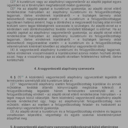
8
(2)
A kuratórium vagy az alapítványi vagyonellenőr az alapítói jogokat egyes
ügyekben az e törvényben meghatározott módon gyakorolja.
9
(3)
Ha az alapítói jogokat a kuratórium gyakorolja, az alapító okirat eltérő
rendelkezése hiányában az alapítvány kuratóriumi és felügyelőbizottsági
tagjainak, illetve elnökének kijelöléséről – e tisztségek bármely okból
bekövetkező megüresedése esetén – a kuratórium a felügyelőbizottsággal
együttesen határoz akként, hogy a döntéshez a megüresedő tisztség által érintett
testületi szerv tagjai többségének szavazata is szükséges. Az alapító okirat az e
kérdésben való döntéshozatalhoz további minősített többséget is előírhat. Ha az
alapítói jogokat az alapítványi vagyonellenőr gyakorolja, az alapító okirat eltérő
rendelkezése hiányában az alapítvány kuratóriumi és felügyelőbizottsági
tagjainak, illetve elnökének kijelöléséről – e tisztségek bármely okból
bekövetkező megüresedése esetén – a kuratórium és a felügyelőbizottság
véleményének kikérését követően az alapítványi vagyonellenőr dönt.
(4)
A vagyonkezelő alapítvány kuratóriumi és felügyelőbizottsági tagjainak,
illetve elnökének visszahívásáról a kijelölésükkel azonos módon hozható döntés
azzal, hogy a visszahívás joga az alapító okiratban feltételekhez köthető, illetve
korlátozható.
4.
A vagyonkezelő alapítvány szervezete
10
6. §
(1)
A közérdekű vagyonkezelő alapítvány ügyvezetését legalább öt
természetes személyből álló kuratórium látja el.
11
(2)
Vagyonkezelő alapítvány esetén felügyelőbizottság kijelölése és annak
működése, továbbá állandó könyvvizsgáló megbízása kötelező. A
felügyelőbizottság legalább három természetes személyből áll, a
felügyelőbizottság elnökét – az alapító okirat eltérő rendelkezése hiányában – a
tagok maguk közül választják. Nem közérdekű vagyonkezelő alapítvány alapító
okirata rendelkezhet úgy, hogy az alapítványnál felügyelőbizottság nem
működik; ebben az esetben a felügyelőbizottság feladat- és hatáskörét az
alapítványi vagyonellenőr gyakorolja.
(3)
Az alapító okirat a kuratórium és a felügyelőbizottság elnökére és tagjaira
vonatkozóan képesítési, végzettségi és egyéb szakmai követelményeket
állapíthat meg.
5.
A vagyonkezelő alapítvány vagyongazdálkodásának külső ellenőrzése