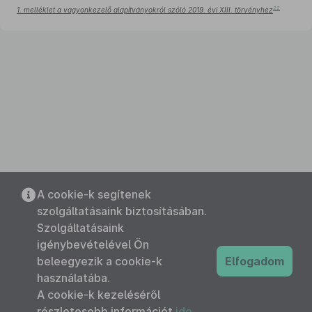
22
1. melléklet a vagyonkezelő alapítványokról szóló 2019. évi XIII. törvényhez
A cookie-k segítenek
szolgáltatásaink biztosításában.
Szolgáltatásaink
igénybevételével Ön
beleegyezik a cookie-k
Elfogadom
használatába.
A cookie-k kezeléséről
részletesebb információt
ide