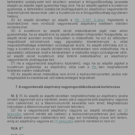
befektetési szabályzatot kell készíteni, amelyet a felügyelőbizottság javaslata
alapján az alapítói jogok gyakorlója hagy jóvá. Ha az alapítói jogokat a kuratórium
gyakorolja, a befektetési szabályzat jóváhagyásáról az alapítványi vagyonellenőr
véleményének beszerzése után a kuratórium és a felügyelőbizottság együttesen
határoz.
(5)
Az alapító okiratban az alapító a
Ptk. 3:387. §-ában
foglaltaktól a
közérdekűnek nem minősülő vagyonkezelő alapítvány esetében eltérően
rendelkezhet.
(6)
A kuratórium az alapító okirat módosításának jogát csak akkor
gyakorolhatja, ha az alapító erre az alapító okiratban kifejezetten feljogosította, az
alapító okirat azonban ennek hiányában is módosítható, ha ezt az időközben
megváltozott körülmények vagy jogszabályi követelmények a célok
megvalósíthatósága érdekében szükségessé teszik. Az alapító előírhatja azt is,
hogy a kuratórium az alapító okiratot mely kérdésekben nem módosíthatja. Ha a
jogszabályi változások miatt e kérdésekben a módosítás mégis szükségessé válik,
az alapító okirat kuratórium által történő módosításához az alapítványi
vagyonellenőr jóváhagyása kell.
(7)
Ha a vagyonkezelő alapítvány közérdekű, vagy ha az alapítói jogokat a
kuratórium gyakorolja, az alapítvány célja csak a
Ptk.
-ban meghatározott
feltételek esetén módosítható.
(8)
Az alapító okirat módosítása nem érinti a kedvezményezettek javára már
megállapított és esedékessé vált kötelezettségek teljesítését.
7.
A vagyonkezelő alapítvány vagyongazdálkodásának korlátozása
10. §
(1)
Az alapító az alapító okiratban meghatározhatja az alapítvány javára
rendelt vagyonnak azt a mértékét, amely alá a vagyonkezelő alapítvány vagyona
nem csökkenhet, ez a tőkeminimumnál kevesebb nem lehet. Meghatározás
hiányában a tőkeminimumot kell ilyennek tekinteni.
(2)
Ha a vagyonkezelő alapítvány vagyona az alapító okiratban az
(1)
bekezdés
szerinti mérték alá csökken, a kedvezményezetteknek járó juttatás
kifizetését arányosan csökkenteni kell, vagy azt mindaddig vissza kell tartani,
amíg az alapítvány vagyona az
(1) bekezdés
szerinti mértéket el nem éri.
13
10/A. §
14