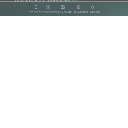
kattintva olvashat.
Szerkezet
Keresés
Megnyitottak
Eszköztár
Változások
Kapcsolat
Felhasználási feltételek
PDF
Akadálymentesítési nyilatkozat
Adatkezelési tájékoztató