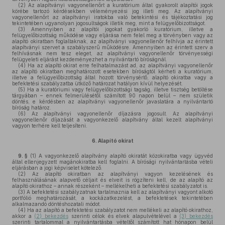
(2)
Az alapítványi vagyonellenőrt a kuratórium által gyakorolt alapítói jogok
körébe tartozó kérdésekben véleményezési jog illeti meg. Az alapítványi
vagyonellenőrt az alapítványi iratokba való betekintési és tájékoztatási jog
tekintetében ugyanolyan jogosultságok illetik meg, mint a felügyelőbizottságot.
(3)
Amennyiben az alapítói jogokat gyakorló kuratórium, illetve a
felügyelőbizottság működése vagy eljárása nem felel meg a törvényben vagy az
alapító okiratban foglaltaknak, az alapítványi vagyonellenőr felhívja az érintett
alapítványi szervet a szabályszerű működésre. Amennyiben az érintett szerv a
felhívásnak nem tesz eleget, az alapítványi vagyonellenőr törvényességi
felügyeleti eljárást kezdeményezhet a nyilvántartó bíróságnál.
(4)
Ha az alapító okirat erre felhatalmazást ad, az alapítványi vagyonellenőr
az alapító okiratban meghatározott esetekben bíróságtól kérheti a kuratórium,
illetve a felügyelőbizottság által hozott törvénysértő, alapító okiratba vagy a
befektetési szabályzatba ütköző határozat hatályon kívül helyezését.
(5)
Ha a kuratóriumi vagy felügyelőbizottsági tagság, illetve tisztség betöltése
tárgyában – ennek felmerülésétől számított 90 napon belül – nem születik
döntés, e kérdésben az alapítványi vagyonellenőr javaslatára a nyilvántartó
bíróság határoz.
(6)
Az alapítványi vagyonellenőr díjazásra jogosult. Az alapítványi
vagyonellenőr díjazását a vagyonkezelő alapítvány által kezelt alapítványi
vagyon terhére kell teljesíteni.
6.
Alapító okirat
9. §
(1)
A vagyonkezelő alapítvány alapító okiratát közokiratba vagy ügyvéd
által ellenjegyzett magánokiratba kell foglalni. A bírósági nyilvántartásba vételi
eljárásban a jogi képviselet kötelező.
(2)
Az alapító okiratban az alapítványi vagyon kezelésének és
felhasználásának alapvető céljait és elveit is rögzíteni kell, de az alapító az
alapító okirathoz – annak részeként – mellékelheti a befektetési szabályzatot is.
(3)
A befektetési szabályzatnak tartalmaznia kell az alapítványi vagyont alkotó
portfólió meghatározását, a kockázatkezelést, a befektetések tekintetében
alkalmazandó döntéshozatali módot.
(4)
Ha az alapító a befektetési szabályzatot nem mellékeli az alapító okirathoz,
akkor a
(2) bekezdés
szerinti célok és elvek alapulvételével a
(3) bekezdés
szerinti tartalommal a nyilvántartásba vételtől számított hat hónapon belül