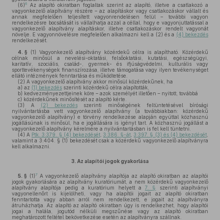
6
(6)
Az alapító okiratban foglaltak szerint az alapító, illetve a csatlakozó a
vagyonkezelő alapítvány részére – az alapításkor vagy csatlakozáskor vállalt és
annak megfelelően teljesített vagyonrendelésen felül – további vagyon
rendelkezésre bocsátását is vállalhatja azzal a céllal, hogy e vagyonjuttatással a
vagyonkezelő alapítvány alapításkor, illetve csatlakozáskor rendelt vagyonát
növelje. E vagyonnövelésre megfelelően alkalmazni kell a (2) és a
(4) bekezdés
rendelkezését.
4. §
(1)
Vagyonkezelő alapítvány közérdekű célra is alapítható. Közérdekű
célnak minősül a nevelési-oktatási, felsőoktatási, kutatási, egészségügyi,
karitatív, szociális, család-, gyermek- és ifjúságvédelmi, kulturális vagy
sporttevékenységek finanszírozása, illetve támogatása vagy ilyen tevékenységet
ellátó intézmények fenntartása és működtetése.
(2)
A vagyonkezelő alapítvány akkor minősül közérdekűnek, ha
a)
az
(1) bekezdés
szerinti közérdekű célra alapították,
b)
kedvezményezettjeinek köre – azok személyét illetően – nyitott, továbbá
c)
közérdekűnek minősítését az alapító kérte.
(3)
A
(2) bekezdés
szerinti minőségének feltüntetésével bírósági
nyilvántartásba vett vagyonkezelő alapítvány (a továbbiakban: közérdekű
vagyonkezelő alapítvány) e törvény rendelkezése alapján egyúttal közhasznú
jogállásúnak is minősül, ha e jogállására is igényt tart. A közhasznú jogállást a
vagyonkezelő alapítvány kérelmére a nyilvántartásban is fel kell tüntetni.
(4)
A
Ptk. 3:379. § (4) bekezdését
,
3:386. §-át
,
3:397. § (3) és (4) bekezdését
,
valamint a 3:404. § (1) bekezdését csak a közérdekű vagyonkezelő alapítványra
kell alkalmazni.
3.
Az alapítói jogok gyakorlása
7
5. §
(1)
A vagyonkezelő alapítvány alapítója az alapító okiratban az alapítói
jogok gyakorlására az alapítvány kuratóriumát, a nem közérdekű vagyonkezelő
alapítvány alapítója pedig a kuratórium helyett a
7. §
szerinti alapítványi
vagyonellenőrt is kijelölheti, vagy ha alapítói jogait az alapító okiratban
fenntartotta vagy abban arról nem rendelkezett, e jogait az alapítványra
átruházhatja. Az alapító az alapító okiratban úgy is rendelkezhet, hogy alapítói
jogai a halála, jogutód nélküli megszűnése vagy az alapító okiratban
meghatározott feltétel bekövetkezése esetén az alapítványra szállnak.