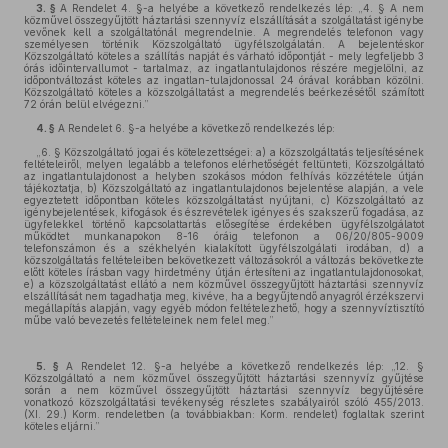
3. §
A Rendelet 4. §-a helyébe a következő rendelkezés lép: „4. § A nem
közművel összegyűjtött háztartási szennyvíz elszállítását a szolgáltatást igénybe
vevőnek kell a szolgáltatónál megrendelnie. A megrendelés telefonon vagy
személyesen történik Közszolgáltató ügyfélszolgálatán. A bejelentéskor
Közszolgáltató köteles a szállítás napját és várható időpontját - mely legfeljebb 3
órás időintervallumot - tartalmaz, az ingatlantulajdonos részére megjelölni, az
időpontváltozást köteles az ingatlan-tulajdonossal 24 órával korábban közölni.
Közszolgáltató köteles a közszolgáltatást a megrendelés beérkezésétől számított
72 órán belül elvégezni.”
4. §
A Rendelet 6. §-a helyébe a következő rendelkezés lép:
„6. § Közszolgáltató jogai és kötelezettségei: a) a közszolgáltatás teljesítésének
feltételeiről, melyen legalább a telefonos elérhetőségét feltünteti, Közszolgáltató
az ingatlantulajdonost a helyben szokásos módon felhívás közzététele útján
tájékoztatja, b) Közszolgáltató az ingatlantulajdonos bejelentése alapján, a vele
egyeztetett időpontban köteles közszolgáltatást nyújtani, c) Közszolgáltató az
igénybejelentések, kifogások és észrevételek igényes és szakszerű fogadása, az
ügyfelekkel történő kapcsolattartás elősegítése érdekében ügyfélszolgálatot
működtet munkanapokon 8-16 óráig telefonon a 06/20/805-9009
telefonszámon és a székhelyén kialakított ügyfélszolgálati irodában, d) a
közszolgáltatás feltételeiben bekövetkezett változásokról a változás bekövetkezte
előtt köteles írásban vagy hirdetmény útján értesíteni az ingatlantulajdonosokat,
e) a közszolgáltatást ellátó a nem közművel összegyűjtött háztartási szennyvíz
elszállítását nem tagadhatja meg, kivéve, ha a begyűjtendő anyagról érzékszervi
megállapítás alapján, vagy egyéb módon feltételezhető, hogy a szennyvíztisztító
műbe való bevezetés feltételeinek nem felel meg.”
5. §
A Rendelet 12. §-a helyébe a következő rendelkezés lép: „12. §
Közszolgáltató a nem közművel összegyűjtött háztartási szennyvíz gyűjtése
során a nem közművel összegyűjtött háztartási szennyvíz begyűjtésére
vonatkozó közszolgáltatási tevékenység részletes szabályairól szóló 455/2013.
(XI. 29.) Korm. rendeletben (a továbbiakban: Korm. rendelet) foglaltak szerint
köteles eljárni.”