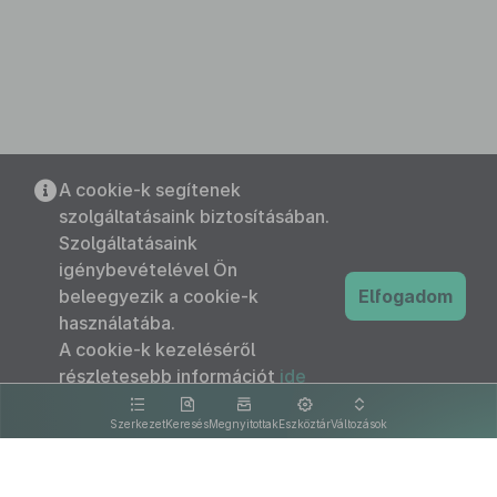
A cookie-k segítenek
szolgáltatásaink biztosításában.
Szolgáltatásaink
igénybevételével Ön
beleegyezik a cookie-k
Elfogadom
használatába.
A cookie-k kezeléséről
részletesebb információt
ide
kattintva olvashat.
Szerkezet
Keresés
Megnyitottak
Eszköztár
Változások