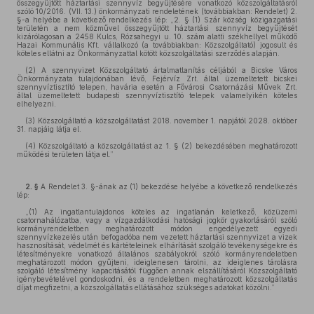
összegyűjtött háztartási szennyvíz begyűjtésére vonatkozó közszolgáltatásról
szóló 10/2016. (VII. 13.) önkormányzati rendeletének (továbbiakban: Rendelet) 2.
§-a helyébe a következő rendelkezés lép: „2. § (1) Szár község közigazgatási
területén a nem közművel összegyűjtött háztartási szennyvíz begyűjtését
kizárólagosan a 2458 Kulcs, Rózsahegyi u. 10. szám alatti székhellyel működő
Hazai Kommunális Kft. vállalkozó (a továbbiakban: Közszolgáltató) jogosult és
köteles ellátni az Önkormányzattal kötött közszolgáltatási szerződés alapján.
(2) A szennyvizet Közszolgáltató ártalmatlanítás céljából a Bicske Város
Önkormányzata tulajdonában lévő, Fejérvíz Zrt. által üzemeltetett bicskei
szennyvíztisztító telepen, havária esetén a Fővárosi Csatornázási Művek Zrt.
által üzemeltetett budapesti szennyvíztisztító telepek valamelyikén köteles
elhelyezni.
(3) Közszolgáltató a közszolgáltatást 2018. november 1. napjától 2028. október
31. napjáig látja el.
(4) Közszolgáltató a közszolgáltatást az 1. § (2) bekezdésében meghatározott
működési területen látja el.”
2. §
A Rendelet 3. §-ának az (1) bekezdése helyébe a következő rendelkezés
lép:
„(1) Az ingatlantulajdonos köteles az ingatlanán keletkező, közüzemi
csatornahálózatba, vagy a vízgazdálkodási hatósági jogkör gyakorlásáról szóló
kormányrendeletben meghatározott módon engedélyezett egyedi
szennyvízkezelés után befogadóba nem vezetett háztartási szennyvizet a vizek
hasznosítását, védelmét és kártételeinek elhárítását szolgáló tevékenységekre és
létesítményekre vonatkozó általános szabályokról szóló kormányrendeletben
meghatározott módon gyűjteni, ideiglenesen tárolni, az ideiglenes tárolásra
szolgáló létesítmény kapacitásától függően annak elszállításáról Közszolgáltató
igénybevételével gondoskodni, és a rendeletben meghatározott közszolgáltatás
díjat megfizetni, a közszolgáltatás ellátásához szükséges adatokat közölni.”