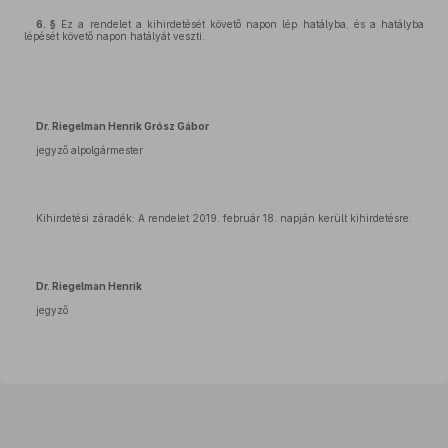
6. §
Ez a rendelet a kihirdetését követő napon lép hatályba, és a hatályba
lépését követő napon hatályát veszti.
D
r. Riegelman Henrik
Grósz Gábor
jegyző alpolgármester
Kihirdetési záradék: A rendelet 2019. február 18. napján került kihirdetésre.
Dr. Riegelman Henrik
jegyző