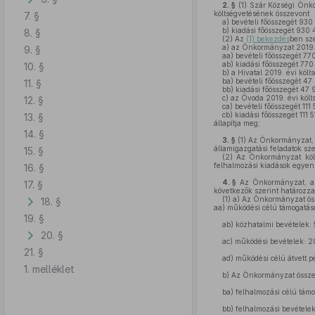
2. §
(1)
Szár Községi Önkor
költségvetésének összevont
7. §
a)
bevételi főösszegét 930
b)
kiadási főösszegét 930 4
8. §
(2)
Az
(1) bekezdés
ben sze
a)
az Önkormányzat 2019. 
9. §
aa)
bevételi főösszegét 770
ab)
kiadási főösszegét 770 
10. §
b)
a Hivatal 2019. évi köl
ba)
bevételi főösszegét 47 
11. §
bb)
kiadási főösszegét 47 9
c)
az Óvoda 2019. évi költ
12. §
ca)
bevételi főösszegét 111 
cb)
kiadási főösszegét 111 5
13. §
állapítja meg;
14. §
3. §
(1)
Az Önkormányzat, a 
államigazgatási feladatok sz
15. §
(2)
Az Önkormányzat költs
felhalmozási kiadások egyen
16. §
4. §
Az Önkormányzat, a Hi
17. §
következők szerint határozz
(1)
a) Az Önkormányzat össz
18. §
aa) működési célú támogatások
19. §
ab)
közhatalmi bevételek: 5
20. §
ac)
működési bevételek: 20
21. §
ad)
működési célú átvett pé
1. melléklet
b)
Az Önkormányzat összevo
ba)
felhalmozási célú támog
bb)
felhalmozási bevételek: