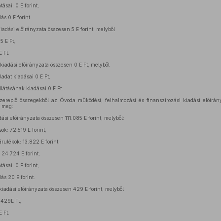
tásai: 0 E forint,
s 0 E forint.
iadási előirányzata összesen 5 E forint, melyből
5 E Ft,
E Ft.
 kiadási előirányzata összesen 0 E Ft, melyből
adat kiadásai 0 E Ft,
llátásának kiadásai 0 E Ft.
zereplő összegekből az Óvoda működési, felhalmozási és finanszírozási kiadási előirányz
a meg:
i előirányzata összesen 111.085 E forint, melyből:
ok: 72.519 E forint,
ulékok: 13.822 E forint,
 24.724 E forint,
tásai: 0 E forint,
ás 20 E forint.
iadási előirányzata összesen 429 E forint, melyből
 429E Ft,
E Ft.