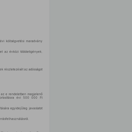
évi költségvetési maradvány
et az évközi többletigények,
ek részletezését az adósságot
t az e rendeletben megjelenő
portosításra évi 500 000 Ft
tására egyidejűleg javaslatot
orrásfelhasználásról.