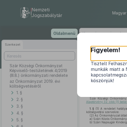
Nemzeti
Magyar 
Jogszabálytár
Ugrás
Oldalmenü
a
tartalomra
Szerkezet
Szár Közs
Figyelem!
Tisztelt Felhasz
Szár Községi Önkormányzat
munkák miatt a 
Képviselő-testületének 4/2019
kapcsolatmegsza
(III.8.) önkormányzati rendelete
köszönjük!
az Önkormányzat 2019. évi
költségvetéséről
1. §
Szár Községi Önkormányz
2. §
Alaptörvény 32. cikk (1) beke
3. §
1. §
(1)
A rendelet hatálya
költségvetési szervekre.
4. §
(2)
Az Önkormányzat által i
a)
Szári Közös Önkormányza
5. §
b)
Szári Napsugár Kinderg
6. §