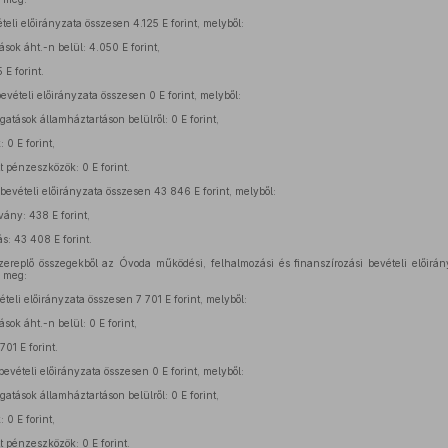
eli előirányzata összesen 4.125 E forint, melyből:
ok áht.-n belül: 4.050 E forint,
E forint.
evételi előirányzata összesen 0 E forint, melyből:
atások államháztartáson belülről: 0 E forint,
 0 E forint,
t pénzeszközök: 0 E forint.
bevételi előirányzata összesen 43 846 E forint, melyből:
vány: 438 E forint,
s: 43 408 E forint.
zereplő összegekből az Óvoda működési, felhalmozási és finanszírozási bevételi előirány
a meg:
li előirányzata összesen 7 701 E forint, melyből:
ok áht.-n belül: 0 E forint,
01 E forint.
vételi előirányzata összesen 0 E forint, melyből:
atások államháztartáson belülről: 0 E forint,
 0 E forint,
t pénzeszközök: 0 E forint.