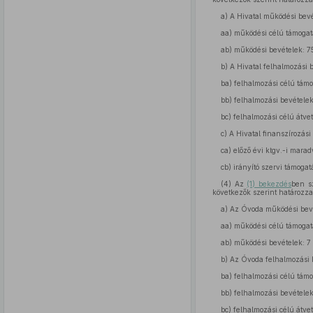
a)
A Hivatal működési bevét
aa)
működési célú támogatás
ab)
működési bevételek: 75 
b)
A Hivatal felhalmozási b
ba)
felhalmozási célú támog
bb)
felhalmozási bevételek:
bc)
felhalmozási célú átvet
c)
A Hivatal finanszírozási 
ca)
előző évi ktgv.-i marad
cb)
irányító szervi támogatá
(4)
Az
(1) bekezdés
ben s
következők szerint határozz
a)
Az Óvoda működési bevéte
aa)
működési célú támogatás
ab)
működési bevételek: 7 7
b)
Az Óvoda felhalmozási be
ba)
felhalmozási célú támog
bb)
felhalmozási bevételek:
bc)
felhalmozási célú átvet