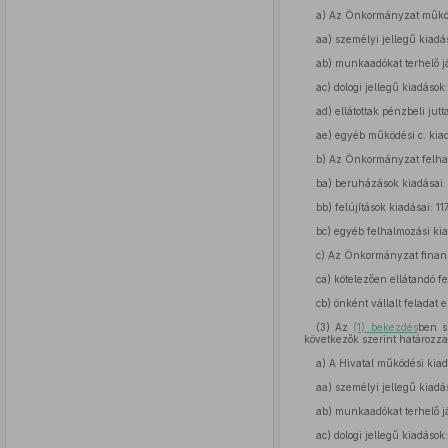
a)
Az Önkormányzat működés
aa)
személyi jellegű kiadás
ab)
munkaadókat terhelő jár
ac)
dologi jellegű kiadások:
ad)
ellátottak pénzbeli jutta
ae)
egyéb működési c. kiadá
b)
Az Önkormányzat felhalm
ba)
beruházások kiadásai: 
bb)
felújítások kiadásai: 11
bc)
egyéb felhalmozási kia
c)
Az Önkormányzat finansz
ca)
kötelezően ellátandó fe
cb)
önként vállalt feladat e
(3)
Az
(1) bekezdés
ben s
következők szerint határozz
a)
A Hivatal működési kiadá
aa)
személyi jellegű kiadás
ab)
munkaadókat terhelő jár
ac)
dologi jellegű kiadások: