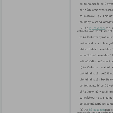
bc)
felhalmozási célú átvet
c)
Az Önkormányzat összevon
ca)
előző évi ktgv.-i marad
cb)
irányító szervi támogatá
(2)
Az
(1) bekezdés
ben s
testület a következők szerin
a)
Az Önkormányzat működés
aa)
működési célú támogatás
ab)
közhatalmi bevételek: 5
ac)
működési bevételek: 13 
ad)
működési célú átvett pé
b)
Az Önkormányzat felhalm
ba)
felhalmozási célú támog
bb)
felhalmozási bevételek:
bc)
felhalmozási célú átvet
c)
Az Önkormányzat finanszí
ca)
előző évi ktgv.-i marad
cb)
államháztartáson belüli
(3)
Az
(1) bekezdés
ben sz
következők szerint határozz