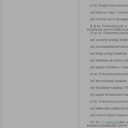
c)
Az Óvoda finanszírozási 
ca)
előző évi ktgv.-i maradv
cb)
irányító szervi támogatá
5. §
Az Önkormányzat, a Hi
következők szerint határozz
(1)
a) Az Önkormányzat össz
aa)
személyi jellegű kiadás
ab)
munkaadókat terhelő já
ac)
dologi jellegű kiadások:
ad)
ellátottak pénzbeli jutta
ae)
egyéb működési c. kiadá
b)
Az Önkormányzat összevo
ba)
beruházások kiadásai: 
bb)
felújítások kiadásai: 11
bc)
egyéb felhalmozási kia
c)
Az Önkormányzat összevo
ca)
kötelezően ellátandó fe
cb)
önként vállalt feladat e
(2)
Az
(1) bekezdés
ben s
testület a következők szerin