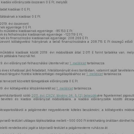
kiadási előirányzata összesen 0 E Ft, melyből
adat kiadásai 0 E Ft,
llátásának a kiadásai 0 E Ft.
019. évi összevont
nek egyenlege 0 E Ft.
s működési kiadásainak egyenlege: -85.150 E Ft;
k és felhalmozási kiadásainak egyenlege: -123.119 E Ft;
inek és finanszírozási kiadásainak egyenlege: 208.269 E Ft.
vont költségvetési hiányának a belső finanszírozására a 208.715 E Ft összegű előző 
ödési kiadások között 2019. évi módosítások által 2.011 E forint tartaléka van, mely
ek pótlására használ fel.
 évi előirányzat-felhasználási ütemtervét az
1. melléklet
tartalmazza.
ves kihatással járó feladatait, hitelállományát éves bontásban, valamint saját bevételein
rmazó tárgyévi fizetési kötelezettségei megállapításához az
1. melléklet
tartalmazza.
 tervezett közvetett támogatások előirányzata 0 E Ft.
 évi költségvetési létszámkeretét az
1. melléklet
tartalmazza.
lamháztartásról szóló
2011. évi CXCV. törvény 34. § (2) bekezdés
ére figyelemmel jogosul
evételi és kiadási előirányzat módosítására, a kiadási előirányzatok közötti átcso
átcsoportosításról a polgármester negyedévente köteles beszámolni, a költségvetés módosí
viselő-testület utólagos tájékoztatása mellett – 500 000 Ft értékhatárig önállóan dönthet f
feletti rendelkezési jogát a képviselő-testület a polgármesterre ruházza át.