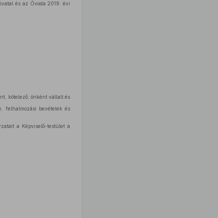
ivatal és az Óvoda 2019. évi
t, kötelező, önként vállalt és
, felhalmozási bevételek és
atait a Képviselő-testület a