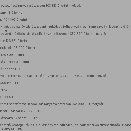
bevételi előirányzata összesen 103 813 E forint, melyből:
ány: 6 E forint,
s: 103 807 E forint.
vatal és az Óvoda összevont működési, felhalmozási és finanszírozási kiadási előirányz
a meg:
evont működési kiadási előirányzata összesen 350.879 E forint, melyből:
ok: 136.831 E forint,
rulékok: 26.092 E forint,
 125.809 E forint,
tásai: 4.560 E forint,
s 57.587 E forint.
nt felhalmozási kiadási előirányzata összesen 426.577 E forint, melyből
309.154 E Ft,
7.423 E Ft,
dások 0 E Ft.
nt finanszírozási kiadási előirányzata összesen 152.980 E Ft, melyből
ladat kiadásai 152.980 E Ft,
llátásának kiadásai 0 E Ft.
zereplő összegekből az Önkormányzat működési, felhalmozási és finanszírozási kiadási
t határozza meg: