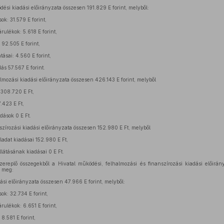
i kiadási előirányzata összesen 191.829 E forint, melyből:
ok: 31.579 E forint,
ulékok: 5.618 E forint,
 92.505 E forint,
tásai: 4.560 E forint,
s 57.567 E forint.
ozási kiadási előirányzata összesen 426.143 E forint, melyből
308.720 E Ft,
7.423 E Ft,
dások 0 E Ft.
írozási kiadási előirányzata összesen 152.980 E Ft, melyből
ladat kiadásai 152.980 E Ft,
llátásának kiadásai 0 E Ft.
zereplő összegekből a Hivatal működési, felhalmozási és finanszírozási kiadási előirány
a meg:
si előirányzata összesen 47.966 E forint, melyből:
ok: 32.734 E forint,
ulékok: 6.651 E forint,
 8.581 E forint,