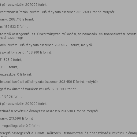
t pénzeszközök: 20.100E forint.
t finanszírozási bevételi előirányzata összesen 361.249 E forint, melyből:
vány: 208.716 E forint,
s: 152.533 E forint.
zereplő összegekből az Önkormányzat működési, felhalmozási és finanszírozási bevételi
t határozza meg:
i bevételi előirányzata összesen 253.902 E forint, melyből:
ok áht.-n belül: 188 961 E forint,
1 825 E forint,
116 E forint,
nzeszköz: 0 E forint.
ozási bevételi előirányzata összesen 303 459 E forint, melyből:
atások államháztartáson belülről: 281.519 E forint,
 1.840E forint,
t pénzeszközök: 20.100E forint.
rozási bevételi előirányzata összesen 213.590 E forint, melyből:
vány: 213.590 E forint,
 megelőlegezés: 0 E forint.
ereplő összegekből a Hivatal működési, felhalmozási és finanszírozási bevételi előirány
a meg: