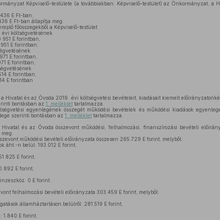
mányzat Képviselő-testülete (a továbbiakban: Képviselő-testület) az Önkormányzat, a H
 436 E Ft-ban,
36 E Ft-ban állapítja meg.
replő főösszegekből a Képviselő-testület
évi költségvetésének
 951 E forintban,
951 E forintban;
tségvetésének
971 E forintban,
71 E forintban;
ségvetésének
514 E forintban,
14 E forintban
Hivatal és az Óvoda 2019. évi költségvetési bevételeit, kiadásait kiemelt előirányzatonkén
erinti bontásban az
1. melléklet
tartalmazza.
égvetési egyenlegének összegét működési bevételek és működési kiadások egyenlege
lege szerinti bontásban az
1. melléklet
tartalmazza.
vatal és az Óvoda összevont működési, felhalmozási, finanszírozási bevételi előirányz
a meg:
evont működési bevételi előirányzata összesen 265.729 E forint, melyből:
 áht.-n belül: 193.012 E forint,
1 825 E forint,
.892 E forint,
nzeszköz: 0 E forint.
nt felhalmozási bevételi előirányzata 303.459 E forint, melyből:
atások államháztartáson belülről: 281.519 E forint,
 1.840 E forint,