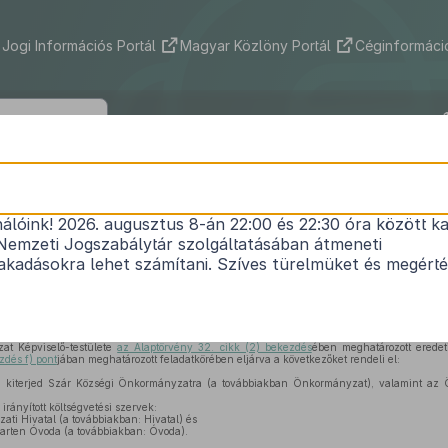
Jogi Információs Portál
Magyar Közlöny Portál
Céginformáció
égi Önkormányzat Képviselő-testületé
(III.8.) önkormányzati rendelete
nálóink! 2026. augusztus 8-án 22:00 és 22:30 óra között ka
Nemzeti Jogszabálytár szolgáltatásában átmeneti
az Önkormányzat 2019. évi költségvetéséről
kadásokra lehet számítani. Szíves türelmüket és megért
Hatályos: 2019. 12. 20. – 2020. 07. 16.
at Képviselő-testülete
az Alaptörvény 32. cikk (2) bekezdés
ében meghatározott eredet
zdés f) pont
jában meghatározott feladatkörében eljárva a következőket rendeli el:
 kiterjed Szár Községi Önkormányzatra (a továbbiakban Önkormányzat), valamint az Ön
rányított költségvetési szervek:
ti Hivatal (a továbbiakban: Hivatal) és
arten Óvoda (a továbbiakban: Óvoda).