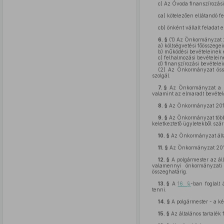
c)
Az Óvoda finanszírozási 
ca)
kötelezően ellátandó fel
cb)
önként vállalt feladat e
6. §
(1)
Az Önkormányzat 2
a)
költségvetési főösszegei
b)
működési bevételeinek é
c)
felhalmozási bevételeine
d)
finanszírozási bevétele
(2)
Az Önkormányzat össze
szolgál.
7. §
Az Önkormányzat a műk
valamint az elmaradt bevétel
8. §
Az Önkormányzat 2019.
9. §
Az Önkormányzat több é
keletkeztető ügyletekből szá
10. §
Az Önkormányzat által
11. §
Az Önkormányzat 2019.
12. §
A polgármester az ál
valamennyi önkormányzati b
összeghatárig.
13. §
A
16. §
-ban foglalt 
tenni.
14. §
A polgármester - a kép
15. §
Az általános tartalék 