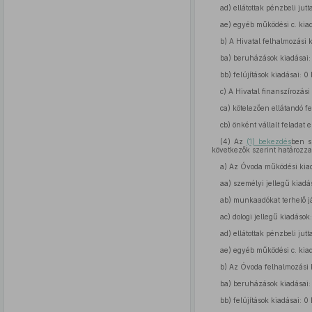
ad)
ellátottak pénzbeli jutta
ae)
egyéb működési c. kiadá
b)
A Hivatal felhalmozási k
ba)
beruházások kiadásai: 
bb)
felújítások kiadásai: 0 
c)
A Hivatal finanszírozási
ca)
kötelezően ellátandó fel
cb)
önként vállalt feladat e
(4)
Az
(1) bekezdés
ben s
következők szerint határozz
a)
Az Óvoda működési kiadás
aa)
személyi jellegű kiadás
ab)
munkaadókat terhelő jár
ac)
dologi jellegű kiadások:
ad)
ellátottak pénzbeli jutta
ae)
egyéb működési c. kiad
b)
Az Óvoda felhalmozási k
ba)
beruházások kiadásai:
bb)
felújítások kiadásai: 0 