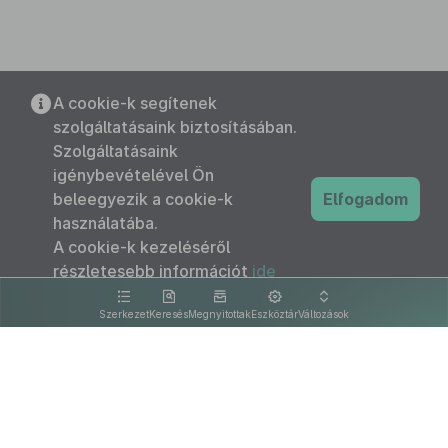
A cookie-k segítenek
szolgáltatásaink biztosításában.
Szolgáltatásaink
igénybevételével Ön
beleegyezik a cookie-k
Elfogadom
használatába.
A cookie-k kezeléséről
részletesebb információt
ide
kattintva olvashat.
Szerkezet
Keresés
Megnyitottak
Eszköztár
Változások