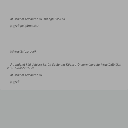
dr. Molnár Sándorné sk. Balogh Zsolt sk.
jegyző polgármester
Kihirdetési záradék:
A rendelet kihirdetésre került Szalonna Község Önkormányzata hirdetőtábláján
2019. október 25-én.
dr. Molnár Sándorné sk.
jegyző