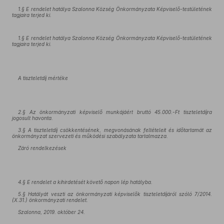
1.§ E rendelet hatálya Szalonna Község Önkormányzata Képviselő-testületének
tagjaira terjed ki.
1.§ E rendelet hatálya Szalonna Község Önkormányzata Képviselő-testületének
tagjaira terjed ki.
A tiszteletdíj mértéke
2.§ Az önkormányzati képviselő munkájáért bruttó 45.000.-Ft tiszteletdíjra
jogosult havonta.
3.§ A tiszteletdíj csökkentésének, megvonásának feltételeit és időtartamát az
önkormányzat szervezeti és működési szabályzata tartalmazza.
Záró rendelkezések
4.§ E rendelet a kihirdetését követő napon lép hatályba.
5.§ Hatályát veszti az önkormányzati képviselők tiszteletdíjáról szóló 7/2014.
(X.31.) önkormányzati rendelet.
Szalonna, 2019. október 24.