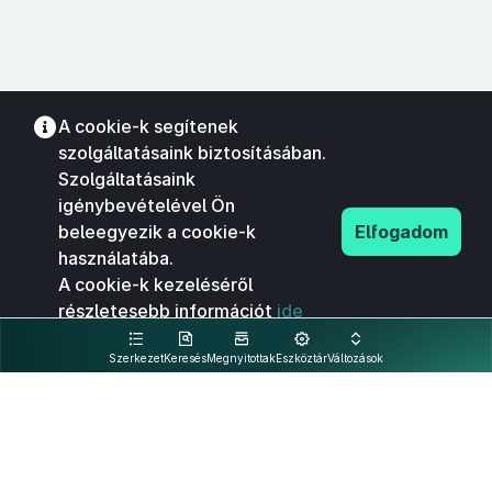
A cookie-k segítenek
szolgáltatásaink biztosításában.
Szolgáltatásaink
igénybevételével Ön
beleegyezik a cookie-k
Elfogadom
használatába.
A cookie-k kezeléséről
részletesebb információt
ide
kattintva olvashat.
Szerkezet
Keresés
Megnyitottak
Eszköztár
Változások