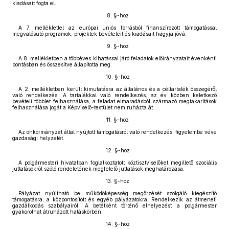
kiadásait fogta el.
8. §-hoz
A 7. melléklettel az európai uniós forrásból finanszírozott támogatással
megvalósuló programok, projektek bevételeit és kiadásait hagyja jóvá.
9. §-hoz
A 8. mellékletben a többéves kihatással járó feladatok előirányzatait évenkénti
bontásban és összesítve állapította meg.
10. §-hoz
A 2. mellékletben került kimutatásra az általános és a céltartalék összegéről
való rendelkezés. A tartalékkal való rendelkezés, az év közben keletkező
bevételi többlet felhasználása, a feladat elmaradásból származó megtakarítások
felhasználása jogát a Képviselő-testület nem ruházta át.
11. §-hoz
Az önkormányzat által nyújtott támogatásról való rendelkezés, figyelembe véve
gazdasági helyzetét.
12. §-hoz
A polgármesteri hivatalban foglalkoztatott köztisztviselőket megillető szociális
juttatásokról szóló rendeletének megfelelő juttatások meghatározása.
13. §-hoz
Pályázat nyújtható be működőképesség megőrzését szolgáló kiegészítő
támogatásra, a központosított és egyéb pályázatokra. Rendelkezik az átmeneti
gazdálkodás szabályairól. A betétként történő elhelyezést a polgármester
gyakorolhat átruházott hatáskörben.
14. §-hoz