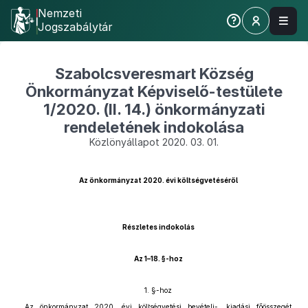
Nemzeti
Jogszabálytár
Szabolcsveresmart Község
Önkormányzat Képviselő-testülete
1/2020. (II. 14.) önkormányzati
rendeletének indokolása
Közlönyállapot 2020. 03. 01.
Az önkormányzat 2020. évi költségvetéséről
Részletes indokolás
Az 1–18. §-hoz
1. §-hoz
Az önkormányzat 2020. évi költségvetési bevételi-, kiadási főösszegét