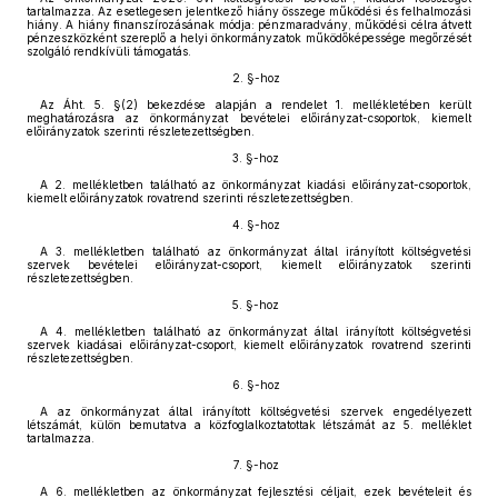
tartalmazza. Az esetlegesen jelentkező hiány összege működési és felhalmozási
hiány. A hiány finanszírozásának módja: pénzmaradvány, működési célra átvett
pénzeszközként szereplő a helyi önkormányzatok működőképessége megőrzését
szolgáló rendkívüli támogatás.
2. §-hoz
Az Áht. 5. §(2) bekezdése alapján a rendelet 1. mellékletében került
meghatározásra az önkormányzat bevételei előirányzat-csoportok, kiemelt
előirányzatok szerinti részletezettségben.
3. §-hoz
A 2. mellékletben található az önkormányzat kiadási előirányzat-csoportok,
kiemelt előirányzatok rovatrend szerinti részletezettségben.
4. §-hoz
A 3. mellékletben található az önkormányzat által irányított költségvetési
szervek bevételei előirányzat-csoport, kiemelt előirányzatok szerinti
részletezettségben.
5. §-hoz
A 4. mellékletben található az önkormányzat által irányított költségvetési
szervek kiadásai előirányzat-csoport, kiemelt előirányzatok rovatrend szerinti
részletezettségben.
6. §-hoz
A az önkormányzat által irányított költségvetési szervek engedélyezett
létszámát, külön bemutatva a közfoglalkoztatottak létszámát az 5. melléklet
tartalmazza.
7. §-hoz
A 6. mellékletben az önkormányzat fejlesztési céljait, ezek bevételeit és