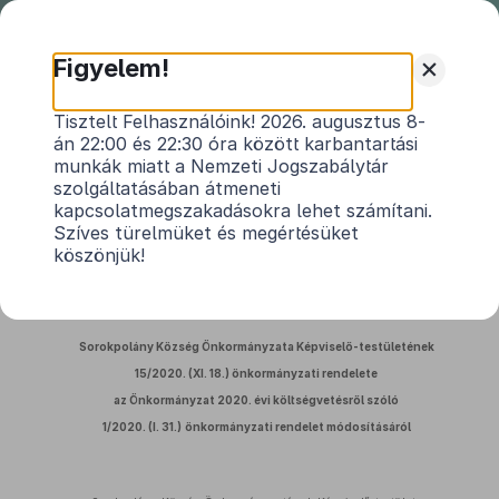
Nemzeti
Jogszabálytár
+
Figyelem!
Sorokpolány Község Önkormányzata
Tisztelt Felhasználóink! 2026. augusztus 8-
án 22:00 és 22:30 óra között karbantartási
Képviselő-testülete 15/2020. (XI.18.)
munkák miatt a Nemzeti Jogszabálytár
önkormányzati rendelete
szolgáltatásában átmeneti
az Önkormányzat 2020. évi költségvetésről
kapcsolatmegszakadásokra lehet számítani.
szóló 1/2020. (I. 31.) önkormányzati rendelet
Szíves türelmüket és megértésüket
köszönjük!
módosításáról
Hatályos: 2020. 11. 19. – 2020. 11. 19.
Sorokpolány Község Önkormányzata Képviselő-testületének
15/2020. (XI. 18.) önkormányzati rendelete
az Önkormányzat 2020. évi költségvetésről szóló
1/2020. (I. 31.)
önkormányzati rendelet módosításáról