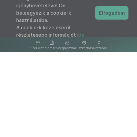
igénybevételével Ön
beleegyezik a cookie-k
Elfogadom
használatába.
A cookie-k kezeléséről
részletesebb információt
ide
kattintva olvashat.
Szerkezet
Keresés
Megnyitottak
Eszköztár
Változások