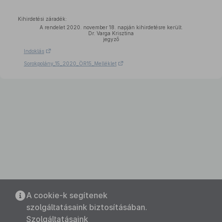
Kihirdetési záradék:
A rendelet 2020. november 18. napján kihirdetésre került.
Dr. Varga Krisztina
jegyző
Indoklás
Sorokpolány_15_2020_ÖR15_Melléklet
A cookie-k segítenek
szolgáltatásaink biztosításában.
Szolgáltatásaink