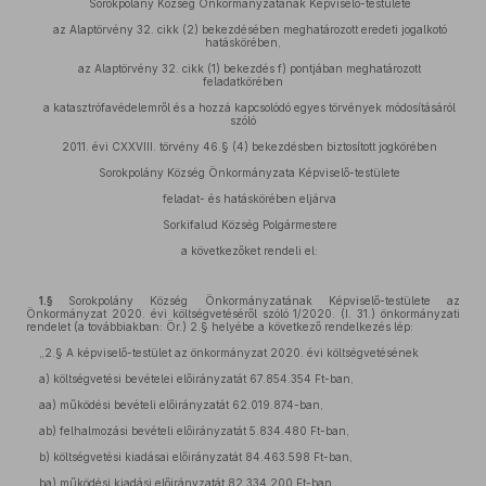
Sorokpolány Község Önkormányzatának Képviselő-testülete
az Alaptörvény 32. cikk (2) bekezdésében meghatározott eredeti jogalkotó
hatáskörében,
az Alaptörvény 32. cikk (1) bekezdés f) pontjában meghatározott
feladatkörében
a katasztrófavédelemről és a hozzá kapcsolódó egyes törvények módosításáról
szóló
2011. évi CXXVIII. törvény 46.§ (4) bekezdésben biztosított jogkörében
Sorokpolány Község Önkormányzata Képviselő-testülete
feladat- és hatáskörében eljárva
Sorkifalud Község Polgármestere
a következőket rendeli el:
1.§
Sorokpolány Község Önkormányzatának Képviselő-testülete az
Önkormányzat 2020. évi költségvetéséről szóló 1/2020. (I. 31.) önkormányzati
rendelet (a továbbiakban: Ör.) 2.§ helyébe a következő rendelkezés lép:
„2.§ A képviselő-testület az önkormányzat 2020. évi költségvetésének
a) költségvetési bevételei előirányzatát 67.854.354 Ft-ban,
aa) működési bevételi előirányzatát 62.019.874-ban,
ab) felhalmozási bevételi előirányzatát 5.834.480 Ft-ban,
b) költségvetési kiadásai előirányzatát 84.463.598 Ft-ban,
ba) működési kiadási előirányzatát 82.334.200 Ft-ban,