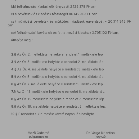
bb) felhalmozási kiadási előirányzatát 2.129.378 Ft-ban,
c) a bevételek és kiadások főösszegét 86.142.363 Ft-ban
ca) működési bevételek és működési kiadások egyenlegét – 20.314.346 Ft-
ban,
cb) felhalmozási bevételek és felhalmozási kiadások 3.705.102 Ft-ban,
állapítja meg.”
2.§
Az Ör. 2. melléklete helyébe e rendelet 1. melléklete lép.
3.§
Az Ör. 3. melléklete helyébe e rendelet 2. melléklete lép.
4.§
Az Ör. 4. melléklete helyébe e rendelet 3. melléklete lép.
5.§
Az Ör. 5. melléklete helyébe e rendelet 4. melléklete lép.
6.§
Az Ör. 7. melléklete helyébe e rendelet 5. melléklete lép.
7.§
Az Ör. 13. melléklete helyébe e rendelet 6. melléklete lép.
8.§
Az Ör. 15. melléklete helyébe e rendelet 7. melléklete lép.
9.§
Az Ör. 18. melléklete helyébe e rendelet 8. melléklete lép.
10.§
E rendelet a kihirdetést követő napon lép hatályba.
Mező Gáborné
Dr. Varga Krisztina
polgármester
jegyző