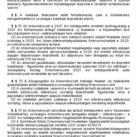
előirányzatokon belül a szervezeti és feladatváltozások, valamint a szállítói
állomány figyelembevételével folytatólagosan teljesítse e rendelet rendelkezései
szerint.
2. §
A kiadások fedezetére adott felhatalmazás csak a működéshez
elengedhetetlenül szükséges kiadások teljesítését jelenti.
3. §
(1)
Az önkormányzat a 2021. évi költségvetési rendelet jóváhagyásáig a
2021. évi felhalmozási jellegű kiadásokra, új feladatra – a folyamatban lévő
beruházásokon kívül – kötelezettséget nem vállalhat.
(2)
Az önkormányzat számára a nem kötelező (önként vállalt) feladatok közül
kizárólag a 2020. évi írásos kötelezettségvállalások finanszírozhatóak a 2020.
évi előirányzat-maradvány terhére.
(3)
Az önkormányzat kötelező feladatait megállapodás vagy jogszabály alapján
ellátó szervezetek részére pénzeszközátadás a 2020. évi eredeti előirányzat
alapján időarányosan teljesíthető. Az időarányos havi támogatás az előző évi
előirányzat 1/12-ed része.
(4)
Az átmeneti gazdálkodás időszakában beszedett bevételeket és teljesített
kiadásokat – figyelembe véve az államháztartási számvitel 2021. évi előírásait –
Sorokpolány Község Önkormányzata 2021. évi költségvetéséről szóló
önkormányzati rendeletbe be kell illeszteni.
4. §
(1)
A közigazgatási és önkormányzati hatósági feladat- és hatáskörök
gyakorlásából adódó kiadásokat a szükséges mértékig finanszírozni kell.
(2)
A személyi juttatások, valamint a munkaadót terhelő járulékok a 2020. évi
eredeti előirányzat időarányos szintjéig teljesíthetők, figyelembe véve a
jogszabályi kötelezettségen alapuló módosításokat.
(3)
Az ellátottak pénzbeli juttatásai a 2020. évi előirányzatok időarányos
szintjéig, illetve a jogszabályon alapuló kötelezettségek mértékéig teljesíthetők.
5. §
(1)
Az önkormányzat irányítása alá tartozó költségvetési szerv folyamatos
működéséhez szükséges önkormányzati támogatás alapját – időarányosan – a
2020. évi költségvetési rendeletben megállapított támogatás fő összege képezi.
(2)
A Sorkifaludi Közös Önkormányzati Hivatalban foglalkoztatott közszolgálati
tisztviselők illetményalapjának mértéke 2021. évben 53.150 Ft.
(3)
Az önkormányzat által költségvetési szervei részére folyósított költségvetési
támogatás csak az alapító okiratban meghatározott alapfeladataik ellátásához
szükséges működési kiadások finanszírozásához használható fel.