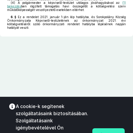
(4)
A polgármester a képviselő-testület utólagos jóváhagyásával az
(1)
bekezdés
ben rögzített támogatás havi összegétől a költségvetési szerv
működőképességét veszélyeztető esetekben eltérhet.
6. §
Ez a rendelet 2021. január 1-jén lép hatályba, és Sorokpolány Község
Önkormányzata Képviselő-testületének az önkormányzat 2021. évi
költségvetéséről szóló önkormányzati rendelet hatályba lépésének napján
hatályát veszti.
A cookie-k segítenek
szolgáltatásaink biztosításában.
Szolgáltatásaink
igénybevételével Ön