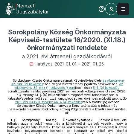
Nemzeti
Jogszabálytár
Sorokpolány Község Önkormányzata
Képviselő-testülete 16/2020. (XI.18.)
önkormányzati rendelete
a 2021. évi átmeneti gazdálkodásról
Hatályos: 2021. 01. 01. – 2021. 01. 25.
Sorokpolány Község Önkormányzatának Képviselő-testülete
az Alaptörvény
32. cikk (2) bekezdés
ében meghatározott eredeti jogalkotó hatáskörében,
az
Alaptörvény 32. cikk (1) bekezdés f) pont
jában és az
5. § (2) bekezdés
vonatkozásában a Magyarország 2021. évi központi költségvetéséről szóló 2020.
XC. törvény 61. § (6) bekezdésében meghatározott feladatkörében, a
katasztrófavédelemről és a hozzá kapcsolódó egyes törvények módosításáról szóló
2011. évi CXXVIII. törvény 46. § (4) bekezdés
ben biztosított jogkörében
Sorokpolány Község Önkormányzata Képviselő-testülete feladat- és
hatáskörében eljárva Sorokpolány Község Polgármestere a következőket rendeli
el:
1. §
Sorokpolány Község Önkormányzatának Képviselő-testülete
felhatalmazza a polgármestert és a költségvetési szervek vezetőit, hogy a
hatályos jogszabályi keretek között az önkormányzat és a költségvetési szerv
bevételeit folytatólagosan beszedje és kiadásait az előző évi kiadási