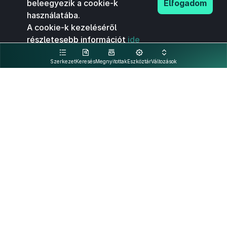
beleegyezik a cookie-k
Elfogadom
használatába.
A cookie-k kezeléséről
részletesebb információt
ide
kattintva olvashat.
Szerkezet
Keresés
Megnyitottak
Eszköztár
Változások
Kapcsolat
Felhasználási feltételek