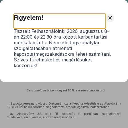
Nemzeti
Jogszabálytár
+
Figyelem!
Szabolcsveresmart Község
Tisztelt Felhasználóink! 2026. augusztus 8-
án 22:00 és 22:30 óra között karbantartási
Önkormányzata Képviselő-
munkák miatt a Nemzeti Jogszabálytár
testületének 3/2020.(VII.1.)
szolgáltatásában átmeneti
önkormányzati rendelete
kapcsolatmegszakadásokra lehet számítani.
Szíves türelmüket és megértésüket
Beszámoló az Önkormányzat 2019. évi
köszönjük!
költségvetésének teljesítéséről
Hatályos: 2020. 07. 03. –
Beszámoló az önkormányzat 2019. évi zárszámadásáról
Szabolcsveresmart Község Önkormányzata Képviselő-testülete az Alaptörvény
32. cikk (2) bekezdésében meghatározott eredeti jogalkotói hatáskörében,
az Alaptörvény 32. cikk (1) bekezdés f) pontjában meghatározott
feladatkörében eljárva a, következőket rendeli el: