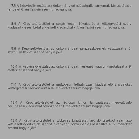
7.§
A Képviselő-testület az önkormányzat adósságállományának kimutatását a
rendelet 6.
melléklete
szerint hagyja jóvá.
8.§
A Képviselő-testület a polgármesteri hivatal és a költségvetési szerv
kiadásait - ezen belül a kiemelt kiadásokat - 7
. melléklet
szerint hagyja jóvá.
9.§
A Képviselő-testület az önkormányzat pénzeszközének változását a 8
.
számú
melléklet szerint hagyja jóvá.
10.§
A Képviselő-testület az önkormányzat mérlegét, vagyonkimutatását a
9.
melléklet
szerint hagyja jóvá.
11.§
A Képviselő-testület a működési, felhalmozási kiadási előirányzatokat
költségvetési szervenként a
10. melléklet
szerint hagyja jóvá.
12.§
A Képviselő-testület az Európai Uniós támogatással megvalósuló
beruházási kiadásokat célonként a 11
. melléklet
szerint hagyja jóvá.
13.§
A Képviselő-testület a többéves kihatással járó döntésekből származó
kötelezettségeit célok szerint, évenkénti bontásban és összesítve a 12
. melléklet
szerint hagyja jóvá.