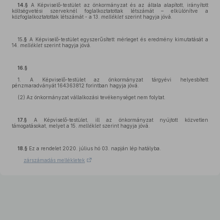
14.§
A Képviselő-testület az önkormányzat és az általa alapított, irányított
költségvetési szerveknél foglalkoztatottak létszámát – elkülönítve a
közfoglalkoztatottak létszámát - a 13.
melléklet
szerint hagyja jóvá.
15
.§
A Képviselő-testület egyszerűsített mérleget és eredmény kimutatását a
14.
melléklet
szerint hagyja jóvá.
16.§
1. A Képviselő-testület az önkormányzat tárgyévi helyesbített
pénzmaradványát 164363812 forintban hagyja jóvá.
(2) Az önkormányzat vállalkozási tevékenységet nem folytat.
17.§
A Képviselő-testület, ill az önkormányzat nyújtott közvetlen
támogatásokat, melyet a 15.
melléklet
szerint hagyja jóvá.
18.§
Ez a rendelet 2020. július hó 03. napján lép hatályba.
zárszámadás mellékletek