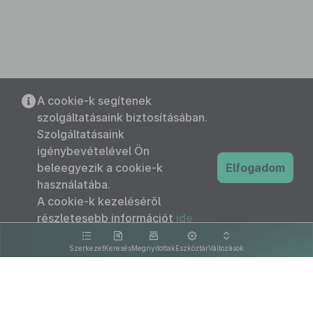
A cookie-k segítenek
szolgáltatásaink biztosításában.
Szolgáltatásaink
igénybevételével Ön
beleegyezik a cookie-k
Elfogadom
használatába.
A cookie-k kezeléséről
részletesebb információt
ide
kattintva olvashat.
Szerkezet
Keresés
Megnyitottak
Eszköztár
Változások