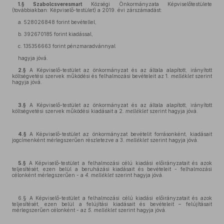
1.§ Szabolcsveresmart
Községi Önkormányzata Képviselőtestülete
(továbbiakban: Képviselő-testület) a 2019. évi zárszámadást:
a. 528026848 forint bevétellel,
b. 392670185 forint kiadással,
c. 135356663 forint pénzmaradvánnyal
hagyja jóvá.
2.§
A Képviselő-testület az önkormányzat és az általa alapított, irányított
költségvetési szervek működési és felhalmozási bevételeit az 1
. melléklet
szerint
hagyja jóvá.
3.§
A Képviselő-testület az önkormányzat és az általa alapított, irányított
költségvetési szervek működési kiadásait a 2
. melléklet
szerint hagyja jóvá.
4.§
A Képviselő-testület az önkormányzat bevételit forrásonként, kiadásait
jogcímenként mérlegszerűen részletezve a 3
. melléklet
szerint hagyja jóvá.
5.§
A Képviselő-testület a felhalmozási célú kiadási előirányzatait és azok
teljesítését, ezen belül a beruházási kiadásait és bevételeit - felhalmozási
célonként mérlegszerűen - a
4. melléklet
szerint hagyja jóvá.
6.§ A Képviselő-testület a felhalmozási célú kiadási előirányzatait és azok
teljesítését, ezen belül a felújítási kiadásait és bevételeit – felújításait
mérlegszerűen célonként - az
5. melléklet
szerint hagyja jóvá.