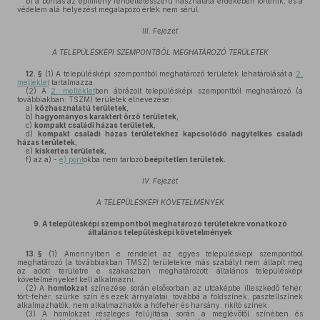
b)
a bontás az építmény rendeltetésszerű használata érdekében történik, és a
védelem alá helyezést megalapozó érték nem sérül.
III. Fejezet
A TELEPÜLÉSKÉPI SZEMPONTBÓL MEGHATÁROZÓ TERÜLETEK
12. §
(1)
A településképi szempontból meghatározó területek lehatárolását a
2.
melléklet
tartalmazza.
(2)
A
2. melléklet
ben ábrázolt településképi szempontból meghatározó (a
továbbiakban: TSZM) területek elnevezése:
a)
közhasználatú területek,
b)
hagyományos karaktert őrző területek,
c)
kompakt családi házas területek,
d)
kompakt családi házas területekhez kapcsolódó nagytelkes családi
házas területek,
e)
kiskertes területek,
f)
az a) -
e) pont
okba nem tartozó
beépítetlen területek.
IV. Fejezet
A TELEPÜLÉSKÉPI KÖVETELMÉNYEK
9.
A településképi szempontból meghatározó területekre vonatkozó
általános településképi követelmények
13. §
(1)
Amennyiben e rendelet az egyes településképi szempontból
meghatározó (a továbbiakban TMSZ) területekre más szabályt nem állapít meg
az adott területre e szakaszban meghatározott általános településképi
követelményeket kell alkalmazni.
(2)
A
homlokzat
színezése során elsősorban az utcaképbe illeszkedő fehér,
tört-fehér, szürke szín és ezek árnyalatai, továbbá a földszínek, pasztellszínek
alkalmazhatók, nem alkalmazhatók a hófehér és harsány, rikító színek.
(3)
A homlokzat részleges felújítása során a meglévőtől színében és