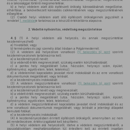
és a lakossággal történő megismertetése;
b)
a helyi védelem alatt álló építészeti örökség károsodásának megelőzése,
elhárítása, a bekövetkezett károsodás csökkentésének vagy megszüntetésének
elősegítése.
(2)
Csabdi helyi védelem alatt álló építészeti örökségeinek jegyzékét a
rendelet
1. melléklet
e tartalmazza a készülő értékleltárra alapozva.
2.
Védetté nyilvánítás, védettség megszűntetése
4. §
(1)
A helyi védelem alá helyezés, és annak megszüntetése
kezdeményezhető
a)
hivatalból, vagy
b)
természetes és jogi személy által írásban a Polgármesternél.
(2)
A védelem alá helyezésre vonatkozó
(1) bekezdés b) pont
szerinti
kezdeményezésnek tartalmaznia kell:
a)
a kezdeményező nevét;
b)
a védendő érték megnevezését, szükség esetén körülhatárolását;
c)
a pontos hely megjelölését (utca, házszám, helyrajzi szám, épület,
építményrész, egyéb elem, telek, telekrész);
d)
a védelemmel kapcsolatos javaslat rövid indokolását és az erre vonatkozó
dokumentumok megjelölését, vagy leírását,
e)
a kezdeményezés indokolását.
(3)
A védelem megszüntetésére vonatkozó
(1) bekezdés b) pont
szerinti
kezdeményezésnek tartalmaznia kell:
a)
a kezdeményező nevét vagy megnevezését;
b)
a védett érték megnevezését, szükség esetén körülhatárolását;
c)
a pontos hely megjelölését (utca, házszám, helyrajzi szám, épület,
építményrész, egyéb elem, telek, telekrész);
d)
a védelem megszüntetésével kapcsolatos javaslat rövid indokolását és az
erre vonatkozó dokumentumok megjelölését, vagy leírását a jelenlegi állapotot
bemutató fotókat,
e)
a kezdeményezés indokolását.
(4)
A kezdeményezésben érintett építészeti örökségről, amennyiben az nem
áll rendelkezésre, értékvizsgálatot kell készíttetni.
(5)
A helyi védelem alá helyezésről, illetve a védelem megszüntetéséről, a
jogszabályokban meghatározottakon túl értesíteni kell az érintett ingatlan