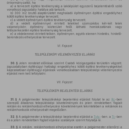
önkormányzattól, ha
a)
a tervezett építési tevékenység a lakóépület egyszerű bejelentéséről szóló
vonatkozó jogszabály hatálya alá tartozik,
b)
300 m2 bruttó alapterületet meghaladó építményen építési engedélyhez
kötött építési tevékenysége tervezett,
c)
a védett építményen építési tevékenység tervezett,
d)
a védett építménnyel érintett telekkel szomszédos két-két telek
valamelyikén építmény közterület felől látható homlokzatának vagy
tetőszerkezetén építési tevékenység tervezett,
e)
a védelemmel érintett telken, építményen, egyéb elemen hirdetés, hirdető-
berendezés elhelyezése tervezett.
VI. Fejezet
TELEPÜLÉSKÉPI VÉLEMÉNYEZÉSI ELJÁRÁS
30. §
Jelen rendelet előírásai szerint Csabdi közigazgatási területén végzett,
jogszabályban építésügyi hatósági engedélyhez kötött építési tevékenységekkel
kapcsolatosan építésügyi eljárások vonatkozásában településképi véleményezési
eljárást nem kell lefolytatni.
VII. Fejezet
TELEPÜLÉSKÉPI BEJELENTÉSI ELJÁRÁS
31. §
A polgármester településképi bejelentési eljárást folytat le az
Rr.
-ben
szereplő általános településképi követelmények és jelen rendeletben foglalt
reklám és reklámhordozó elhelyezési követelmények tekintetében a reklámok és
reklámhordozók elhelyezését megelőzően.
32. §
A polgármester a településképi bejelentési eljárást a
Tvtv.
-ben, a
Tr.
-ben
és a jelen rendeletben foglalt eljárási szabályok szerint folytatja le.
33. §
A reklám, reklámhordozó elhelyezése esetén a polgármester ellenőrzi a