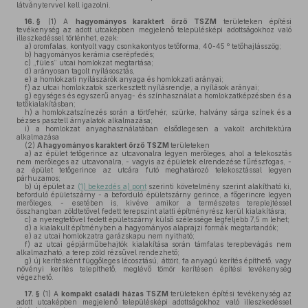
látványtervvel kell igazolni.
16. §
(1)
A
hagyományos karaktert őrző TSZM
területeken építési
tevékenység az adott utcaképben megjelenő településképi adottságokhoz való
illeszkedéssel történhet, ezek:
a)
oromfalas, kontyolt vagy csonkakontyos tetőforma, 40-45 º tetőhajlásszög;
b)
hagyományos kerámia cserépfedés;
c)
„füles” utcai homlokzat megtartása;
d)
arányosan tagolt nyílásosztás,
e)
a homlokzati nyílászárók anyaga és homlokzati arányai;
f)
az utcai homlokzatok szerkesztett nyílásrendje, a nyílások arányai;
g)
egységes és egyszerű anyag- és színhasználat a homlokzatképzésben és a
tetőkialakításban;
h)
a homlokzatszínezés során a törtfehér, szürke, halvány sárga színek és a
bézses pasztell árnyalatok alkalmazása;
i)
a homlokzat anyaghasználatában elsődlegesen a vakolt architektúra
alkalmazása
(2)
A hagyományos karaktert őrző TSZM
területeken
a)
az épület tetőgerince az utcavonalra legyen merőleges, ahol a telekosztás
nem merőleges az utcavonalra, - vagyis az épületek elrendezése fűrészfogas, -
az épület tetőgerince az utcára futó meghatározó telekosztással legyen
párhuzamos;
b)
új épület az
(1) bekezdés a) pont
szerinti követelmény szerint alakítható ki,
beforduló épületszárny - a beforduló épületszárny gerince, a főgerincre legyen
merőleges, - esetében is, kivéve amikor a természetes tereplejtéssel
összhangban zöldtetővel fedett terepszint alatti építményrész kerül kialakításra;
c)
a nyeregtetővel fedett épületszárny külső szélessége legfeljebb 7,5 m lehet;
d)
a kialakult építményben a hagyományos alaprajzi formák megtartandók;
e)
az utcai homlokzatra garázskapu nem nyitható;
f)
az utcai gépjárműbehajtók kialakítása során támfalas terepbevágás nem
alkalmazható, a terep zöld rézsűvel rendezhető;
g)
új kerítésként függőleges lécosztású, áttört, fa anyagú kerítés építhető, vagy
növényi kerítés telepíthető, meglévő tömör kerítésen építési tevékenység
végezhető.
17. §
(1)
A
kompakt családi házas TSZM
területeken építési tevékenység az
adott utcaképben megjelenő településképi adottságokhoz való illeszkedéssel