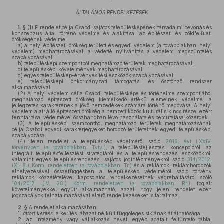
ÁLTALÁNOS RENDELKEZÉSEK
1. §
(1)
E rendelet célja Csabdi sajátos településképének társadalmi bevonás és
konszenzus által történő védelme és alakítása, az építészeti és zöldfelületi
örökségének védelme
a)
a helyi építészeti örökség területi és egyedi védelem (a továbbiakban: helyi
védelem) meghatározásával, a védetté nyilvánítás a védelem megszüntetés
szabályozásával;
b)
településképi szempontból meghatározó területek meghatározásával;
c)
településképi követelmények meghatározásával;
d)
egyes településkép-érvényesítési eszközök szabályozásával;
e)
településképi önkormányzati támogatási és ösztönző rendszer
alkalmazásával.
(2)
A helyi védelem célja Csabdi településképe és történelme szempontjából
meghatározó építészeti örökség kiemelkedő értékű elemeinek védelme, a
jellegzetes karakterének a jövő nemzedékek számára történő megóvása. A helyi
védelem alatt álló építészeti örökség a nemzeti közös kulturális kincs része, ezért
fenntartása, védelmével összhangban lévő használata és bemutatása közérdek.
(3)
A településképi szempontból meghatározó területek meghatározásának
célja Csabdi egyedi karakterjegyeket hordozó területeinek egyedi településképi
szabályozása.
(4)
Jelen rendelet a településkép védelméről szóló
2016. évi LXXIV.
törvényben (a továbbiakban: Tvtv.)
, a településfejlesztési koncepcióról, az
integrált településfejlesztési stratégiáról és a településrendezési eszközökről,
valamint egyes településrendezési sajátos jogintézményekről szóló
314/2012.
(XI. 8.) Korm. rendeletben (a továbbiakban: Tr.)
és a reklámok, reklámhordozók
elhelyezésével összefüggésben a településkép védelméről szóló törvény
reklámok közzétételével kapcsolatos rendelkezéseinek végrehajtásáról szóló
104/2017. (IV. 28.) Korm. rendeletben (a továbbiakban: Rr.)
foglalt
követelményekkel együtt alkalmazható, azzal, hogy jelen rendelet ezen
jogszabályok felhatalmazásával eltérő rendelkezéseket is tartalmaz.
2. §
A rendelet alkalmazásában:
1.
áttört kerítés:
a kerítés lábazat nélküli függőleges síkjának átláthatósága;
2.
az intézmény vagy vállalkozás nevét, egyéb adatait feltüntető tábla,