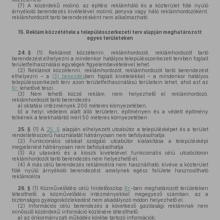
(7)
A közérdekű molinó, az építési reklámháló és a közterület fölé nyúló
árnyékoló berendezés kivételével molinó, ponyva vagy háló reklámhordozóként,
reklámhordozót tartó berendezésként nem alkalmazható.
15.
Reklám közzététele a településszerkezeti terv alapján meghatározott
egyes területeken
24. §
(1)
Reklámot közzétenni, reklámhordozót, reklámhordozót tartó
berendezést elhelyezni a mindenkor hatályos településszerkezeti tervben foglalt
területfelhasználási egységek figyelembevételével lehet.
(2)
Reklámot közzétenni, reklámhordozót, reklámhordozót tartó berendezést
elhelyezni – a
(3) bekezdés
ben foglalt kivételekkel – a mindenkor hatályos
településszerkezeti terv azon területfelhasználású területein lehet, ahol azt az
Rr.
lehetővé teszi.
(3)
Nem tehető közzé reklám, nem helyezhető el reklámhordozó,
reklámhordozót tartó berendezés
a)
oktatási intézmények 200 méteres környezetében,
b)
a helyi védelem alatt álló területen, építményen és a védett építmény
telkének a telekhatártól mért 50 méteres környezetében.
25. §
(1)
A
25. §
alapján elhelyezett utcabútor a településképet és a terület
rendeltetésszerű használatát hátrányosan nem befolyásolhatja.
(2)
Funkcionális célokat szolgáló utcabútor kialakítása a településképi
megjelenést hátrányosan nem befolyásolhatja.
(3)
Az utasváró és a kioszk kivételével funkcionális célú utcabútoron
reklámhordozót tartó berendezés nem helyezhető el.
(4)
A más célú berendezés reklámcélra nem használható, kivéve a közterület
fölé nyúló árnyékoló berendezést, amelynek egész felülete hasznosítható
reklámcélra.
26. §
(1)
Közművelődési célú hirdetőoszlop
Rr.
-ben meghatározott területeken
létesíthető, a közművelődési intézményekkel megegyező számban, az a
biztonságos gyalogosközlekedést nem akadályozó módon helyezhető el.
(2)
Információs célú berendezés a következő gazdasági reklámnak nem
minősülő közérdekű információ közlésére létesíthető:
a)
az önkormányzati működés körébe tartozó információk;