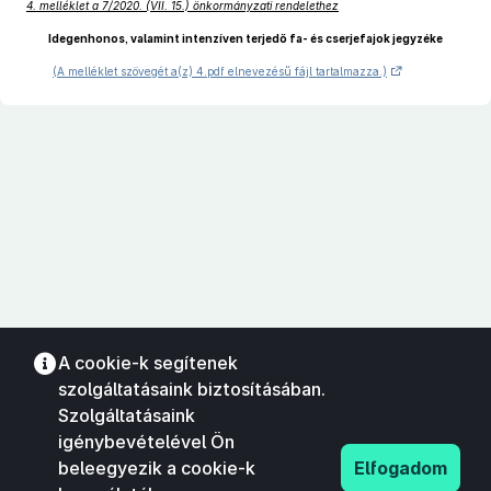
4. melléklet a 7/2020. (VII. 15.) önkormányzati rendelethez
Idegenhonos, valamint intenzíven terjedő fa- és cserjefajok jegyzéke
(A melléklet szövegét a(z) 4.pdf elnevezésű fájl tartalmazza.)
A cookie-k segítenek
szolgáltatásaink biztosításában.
Szolgáltatásaink
igénybevételével Ön
beleegyezik a cookie-k
Elfogadom