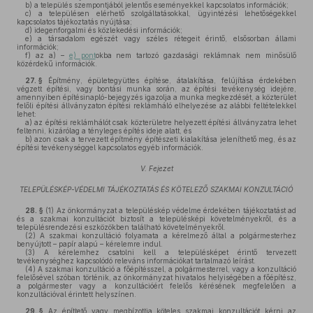
b)
a település szempontjából jelentős eseményekkel kapcsolatos információk;
c)
a településen elérhető szolgáltatásokkal, ügyintézési lehetőségekkel
kapcsolatos tájékoztatás nyújtása;
d)
idegenforgalmi és közlekedési információk;
e)
a társadalom egészét vagy széles rétegeit érintő, elsősorban állami
információk;
f)
az a) –
e) pont
okba nem tartozó gazdasági reklámnak nem minősülő
közérdekű információk.
27. §
Építmény, épületegyüttes építése, átalakítása, felújítása érdekében
végzett építési, vagy bontási munka során, az építési tevékenység idejére,
amennyiben építésinapló-bejegyzés igazolja a munka megkezdését, a közterület
felőli építési állványzaton építési reklámháló elhelyezése az alábbi feltételekkel
lehet:
a)
az építési reklámhálót csak közterületre helyezett építési állványzatra lehet
feltenni, kizárólag a tényleges építés ideje alatt, és
b)
azon csak a tervezett építmény építészeti kialakítása jeleníthető meg, és az
építési tevékenységgel kapcsolatos egyéb információk.
V. Fejezet
TELEPÜLÉSKÉP-VÉDELMI TÁJÉKOZTATÁS ÉS KÖTELEZŐ SZAKMAI KONZULTÁCIÓ
28. §
(1)
Az önkormányzat a településkép védelme érdekében tájékoztatást ad
és a szakmai konzultációt biztosít a településképi követelményekről, és a
településrendezési eszközökben található követelményekről.
(2)
A szakmai konzultáció folyamata a kérelmező által a polgármesterhez
benyújtott – papír alapú – kérelemre indul.
(3)
A kérelemhez csatolni kell a településképet érintő tervezett
tevékenységhez kapcsolódó releváns információkat tartalmazó leírást.
(4)
A szakmai konzultáció a főépítésszel, a polgármesterrel, vagy a konzultáció
felelősével szóban történik, az önkormányzat hivatalos helyiségében a főépítész,
a polgármester vagy a konzultációért felelős kérésének megfelelően a
konzultációval érintett helyszínen.
29. §
Az építtető vagy megbízottja köteles szakmai konzultációt kérni az