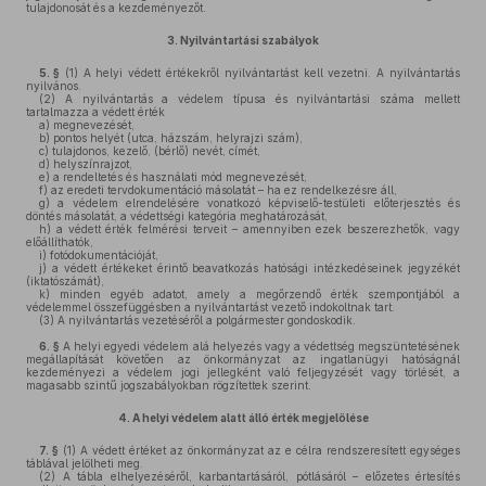
tulajdonosát és a kezdeményezőt.
3.
Nyilvántartási szabályok
5. §
(1)
A helyi védett értékekről nyilvántartást kell vezetni. A nyilvántartás
nyilvános.
(2)
A nyilvántartás a védelem típusa és nyilvántartási száma mellett
tartalmazza a védett érték
a)
megnevezését,
b)
pontos helyét (utca, házszám, helyrajzi szám),
c)
tulajdonos, kezelő, (bérlő) nevét, címét,
d)
helyszínrajzot,
e)
a rendeltetés és használati mód megnevezését,
f)
az eredeti tervdokumentáció másolatát – ha ez rendelkezésre áll,
g)
a védelem elrendelésére vonatkozó képviselő-testületi előterjesztés és
döntés másolatát, a védettségi kategória meghatározását,
h)
a védett érték felmérési terveit – amennyiben ezek beszerezhetők, vagy
előállíthatók,
i)
fotódokumentációját,
j)
a védett értékeket érintő beavatkozás hatósági intézkedéseinek jegyzékét
(iktatószámát),
k)
minden egyéb adatot, amely a megőrzendő érték szempontjából a
védelemmel összefüggésben a nyilvántartást vezető indokoltnak tart.
(3)
A nyilvántartás vezetéséről a polgármester gondoskodik.
6. §
A helyi egyedi védelem alá helyezés vagy a védettség megszüntetésének
megállapítását követően az önkormányzat az ingatlanügyi hatóságnál
kezdeményezi a védelem jogi jellegként való feljegyzését vagy törlését, a
magasabb szintű jogszabályokban rögzítettek szerint.
4.
A helyi védelem alatt álló érték megjelölése
7. §
(1)
A védett értéket az önkormányzat az e célra rendszeresített egységes
táblával jelölheti meg.
(2)
A tábla elhelyezéséről, karbantartásáról, pótlásáról – előzetes értesítés