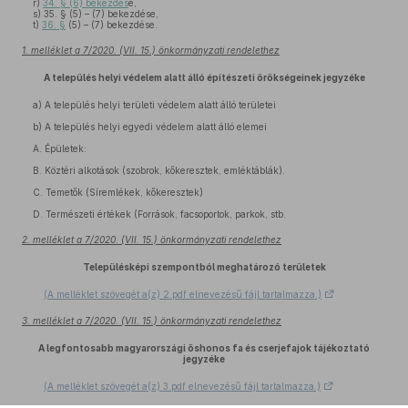
r)
34. § (6) bekezdés
e,
s)
35. § (5) – (7) bekezdése,
t)
36. §
(5) – (7) bekezdése.
1. melléklet a 7/2020. (VII. 15.) önkormányzati rendelethez
A település helyi védelem alatt álló építészeti örökségeinek jegyzéke
a)
A település helyi területi védelem alatt álló területei
b)
A település helyi egyedi védelem alatt álló elemei
A. Épületek:
B. Köztéri alkotások (szobrok, kőkeresztek, emléktáblák).
C. Temetők (Síremlékek, kőkeresztek)
D. Természeti értékek (Források, facsoportok, parkok, stb.
2. melléklet a 7/2020. (VII. 15.) önkormányzati rendelethez
Településképi szempontból meghatározó területek
(A melléklet szövegét a(z) 2.pdf elnevezésű fájl tartalmazza.)
3. melléklet a 7/2020. (VII. 15.) önkormányzati rendelethez
A legfontosabb magyarországi őshonos fa és cserjefajok tájékoztató
jegyzéke
(A melléklet szövegét a(z) 3.pdf elnevezésű fájl tartalmazza.)