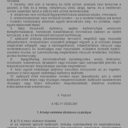
névtábla;
3.
harsány,
rikíó
szín
: a harsány és rikító színek, amelyek nem tartoznak a
pasztell, a föld, és a meleg, mélytónusú vörös, sárga, barna, és a mediterrán
színek csoportján belül a zöld és kék színek tartományába;
4.
reklámnak nem minősülő figyelemfelhívásra alkalmas közlés, információ;
5.
reklámhordozónak nem minősülő minden – az e rendelet hatálya alá tartozó
– hirdetés hordozására alkalmas egyéb berendezés (cég- és címtábla, cégér,
egyéb tájékoztató tábla);
6.
tájba illeszkedő:
építmény, sajátos építményfajta amelynek
tömegformálásával, homlokzati kialakításaival minimálisra csökken az épített
környezet, a táj- és természeti környezet konfliktusa;
7.
építészeti örökség
jókarbantartása
:
tervszerű megelőző vagy hosszabb
időszakonként, rendszeresen visszatérő jelleggel végzett, a jó műszaki állapot
megőrzését elősegítő, vagy a kármegelőzésre, hibaelhárításra irányuló vagy
rendeltetésszerű és biztonságos napi használatot, működést biztosító építési-
szerelési munka, az üzembiztonság megtartására irányuló rendtartási, tisztítási,
javítási tevékenység;
8.
: topográfiailag körülhatárolható épületegyüttes, amely történelmi,
művészeti, tudományos, társadalmi vagy műszaki-ipari szempontból jelentős, és
településszerkezeti, településképi szerepe meghatározó;
9.
helyi egyedi védettségű építmény közvetlen környezete:
az az ingatlan,
amelyen a helyi egyedi védettségű építmény található;
10.
építészeti érték károsodása:
minden olyan beavatkozás, ami a védett
építészeti érték teljes vagy részleges megsemmisülését, építészeti karakterének
részleges vagy teljes előnytelen megváltoztatását, általános esztétikai
értékcsökkenését eredményezi.
II. Fejezet
A HELYI VÉDELEM
1.
A helyi védelem általános szabályai
3. §
(1)
A helyi védelem feladata
a)
az oltalmat igénylő építészeti, örökség számbavétele és meghatározása,
védetté nyilvánítása, nyilvántartása, dokumentálása, megőrzése, megőriztetése