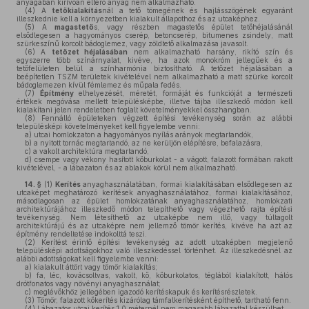
anyagában kirívóan eltérő anyag nem alkalmazható.
(4)
A
tetőkialakítás
nál a tető tömegének és hajlásszögének egyaránt
illeszkednie kell a környezetben kialakult állapothoz és az utcaképhez.
(5)
A
magastető
s, vagy részben magastetős épület tetőhéjalásánál
elsődlegesen a hagyományos cserép, betoncserép, bitumenes zsindely, matt
szürkeszínű korcolt bádoglemez, vagy zöldtető alkalmazása javasolt.
(6)
A
tetőzet
héjalásában
nem alkalmazható harsány, rikító szín és
egyszerre több színárnyalat, kivéve, ha azok monokróm jellegűek és a
tetőfelületen belül a színharmónia biztosítható. A tetőzet héjalásában a
beépítetlen TSZM területek kivételével nem alkalmazható a matt szürke korcolt
bádoglemezen kívül fémlemez és műpala fedés.
(7)
Építmény
elhelyezését, méretét, formáját és funkcióját a természeti
értékek megóvása mellett településképbe, illetve tájba illeszkedő módon kell
kialakítani jelen rendeletben foglalt követelményekkel összhangban.
(8)
Fennálló épületeken végzett építési tevékenység során az alábbi
településképi követelményeket kell figyelembe venni:
a)
utcai homlokzaton a hagyományos nyílás arányok megtartandók,
b)
a nyitott tornác megtartandó, az ne kerüljön elépítésre, befalazásra,
c)
a vakolt architektúra megtartandó,
d)
csempe vagy vékony hasított kőburkolat - a vágott, falazott formában rakott
kivételével, - a lábazaton és az ablakok körül nem alkalmazható.
14. §
(1)
Kerítés
anyaghasználatában, formai kialakításában elsődlegesen az
utcaképet meghatározó kerítések anyaghasználatához, formai kialakításához,
másodlagosan az épület homlokzatának anyaghasználatához, homlokzati
architektúrájához illeszkedő módon telepíthető vagy végezhető rajta építési
tevékenység. Nem létesíthető az utcaképbe nem illő, vagy túltagolt
architektúrájú és az utcaképre nem jellemző tömör kerítés, kivéve ha azt az
építmény rendeltetése indokolttá teszi.
(2)
Kerítést érintő építési tevékenység az adott utcaképben megjelenő
településképi adottságokhoz való illeszkedéssel történhet. Az illeszkedésnél az
alábbi adottságokat kell figyelembe venni:
a)
kialakult áttört vagy tömör kialakítás;
b)
fa, léc, kovácsoltvas, vakolt, kő, kőburkolatos, téglából kialakított, hálós
drótfonatos vagy növényi anyaghasználat;
c)
meglévőkhöz jellegében igazodó kerítéskapuk és kerítésrészletek.
(3)
Tömör, falazott kőkerítés kizárólag támfalkerítésként építhető, tartható fenn.
(4)
Lábazatos utcai kerítés 1,0 méternél nem magasabb lábazattal készülhet.