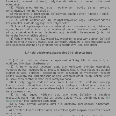
karakterét, eszmei, történeti, helytörténeti értékét, a védett növényzet
egészségét.
(4)
Védelemmel érintett telken, építményen, egyéb elemen reklám,
reklámhordozó nem helyezhető el.
(5)
Védelemmel érintett telken, építményen, egyéb elemen hirdetés, hirdető-
berendezés nem helyezhető el.
(6)
A védett építményen új parapet-konvektor vagy klímaberendezés
közterületről is látható egysége nem helyezhető el.
(7)
A védett építményen csak a látványt nem zavaró antenna, hírközlési
egység helyezhető el. Amennyiben a látványt nem érintő más műszaki megoldás
nincs, a védett építményen legfeljebb egy távközlési berendezés (antenna)
helyezhető el – lehetőleg takartan.
(8)
Védelemmel érintett közterület közterület-rendezési terv alapján építhető
át, újítható fel. A közterületeket, azok burkolatát, bútorzatát a kialakult környezeti
kép jellegzetességeinek és karakterének megtartásával kell kialakítani.
8.
A helyi védelemhez kapcsolódó kötelezettségek
11. §
(1)
A tulajdonos köteles az építészeti örökség állapotát megóvni, az
építészeti örökséget jókarbantartani.
(2)
A helyi egyedi védelem alatt álló építészeti örökség elemeinek
veszélyeztetése, megrongálása, megsemmisítése tilos. A helyi védelem alatt álló
elemet az adott építészeti örökségen vagy közvetlen környezetében végzett
építési tevékenység, területhasználat nem veszélyeztetheti, településképi vagy
műszaki szempontból károsan nem befolyásolhatja.
(3)
A helyi egyedi védelem nem zárja ki az érintett építészeti örökség
korszerűsítését, átalakítását, bővítését vagy részleges bontását amennyiben a
védett elemek – a jelen rendeletben foglalt követelményekkel összhangban –
nem változnak meg.
(4)
A helyi egyedi védelem alatt álló teljes építmény a védelem
megszüntetéséig nem bontható el, védett építményrész, egyéb elem az
(5)
bekezdés
ben meghatározott esetekben.
(5)
A helyi egyedi védelem alatt álló építmény részlegesen elbontható,
amennyiben
a)
a bontani kívánt építményrész, az értékvizsgálat alapján építészeti értéket
nem hordoz,