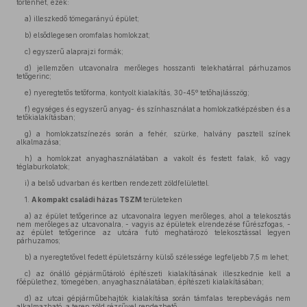
történhet, ezek:
a)
illeszkedő tömegarányú épület;
b)
elsődlegesen oromfalas homlokzat;
c)
egyszerű alaprajzi formák;
d)
jellemzően utcavonalra merőleges hosszanti telekhatárral párhuzamos
tetőgerinc;
e)
nyeregtetős tetőforma, kontyolt kialakítás, 30-45º tetőhajlásszög;
f)
egységes és egyszerű anyag- és színhasználat a homlokzatképzésben és a
tetőkialakításban;
g)
a homlokzatszínezés során a fehér, szürke, halvány pasztell színek
alkalmazása;
h)
a homlokzat anyaghasználatában a vakolt és festett falak, kő vagy
téglaburkolatok;
i)
a belső udvarban és kertben rendezett zöldfelülettel.
1.
A kompakt családi házas TSZM
területeken
a)
az épület tetőgerince az utcavonalra legyen merőleges, ahol a telekosztás
nem merőleges az utcavonalra, - vagyis az épületek elrendezése fűrészfogas, -
az épület tetőgerince az utcára futó meghatározó telekosztással legyen
párhuzamos;
b)
a nyeregtetővel fedett épületszárny külső szélessége legfeljebb 7,5 m lehet;
c)
az önálló gépjárműtároló építészeti kialakításának illeszkednie kell a
főépülethez, tömegében, anyaghasználatában, építészeti kialakításában;
d)
az utcai gépjárműbehajtók kialakítása során támfalas terepbevágás nem
alkalmazható, a terep zöld rézsűvel rendezhető,