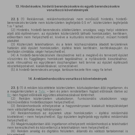
13.
Hirdetésekre, hirdető berendezésekre és egyéb berendezésekre
vonatkozó követelmények
22. §
(1)
Reklámnak, reklámhordozónak nem minősülő hirdetés, hirdető-
2
berendezés területe nem közterületen legfeljebb 0,5 m
, közterületen legfeljebb
2
1 m
lehet.
(2)
Hirdetés, hirdető-berendezés zöldterületen, országos, vagy helyi védelem
alatt álló építményen, az épületek közterületről látható homlokzatán, kerítésen,
előkertben nem helyezhető el, kivéve a kulturális rendezvényt, műsort hirdető
plakátot.
(3)
Közterületi telekhatáron, és a telek közhasználatra átadott területének
határán álló épület homlokzatán, építési telek kerítésén, kerítéskapuján és
támfalán címtábla, cégér helyezhető el.
(4)
A hirdető-berendezésnek illeszkednie kell a meglévő és tervezett épület
vízszintes és függőleges homlokzati tagolásához, a nyílászárók kiosztásához,
azok ritmusához és együttesen összhangban kell lennie az épület építészeti
részletképzésével, kialakításával, színezésével.
(5)
A hirdető-berendezés anyaga, tartószerkezete fém vagy fa lehet.
14.
A reklámhordozókra vonatkozó követelmények
23. §
(1)
A reklám közzététele közterületen, köztulajdonban álló ingatlanon, és
a magánterületen a
Tvtv.
– ben és jelen rendeletben foglalt előírások illetve az
Rr.
-ben foglalt előírások együttes alkalmazásával történhet.
(2)
Reklám közterületen utcabútoron, funkcionális utcabútoron vagy
közművelődési hirdetőoszlopon helyezhető el.
(3)
Reklámhordozók elhelyezése a hagyományosan kialakult településképet
nem változtathatja meg hátrányosan.
(4)
Reklámhordozó az épületek utcai homlokzatán – építési reklámháló
kivételével – nem helyezhető el. Egy épületen legfeljebb egy építési reklámháló
helyezhető el.
(5)
Magántulajdonban álló ingatlanon elhelyezett reklámhordozó a telekhatárt
nem keresztezheti és közvetlenül a telekhatáron nem helyezhető el.
(6)
Reklám analóg és digitális felületen, állandó és változó tartalommal is
közzétehető.