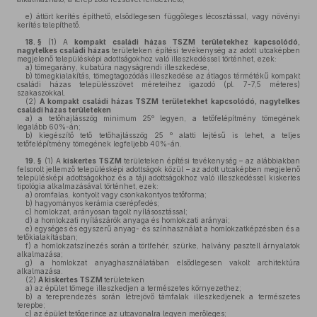
e)
áttört kerítés építhető, elsődlegesen függőleges lécosztással, vagy növényi
kerítés telepíthető.
18. §
(1)
A
kompakt családi házas TSZM területekhez kapcsolódó,
nagytelkes családi házas
területeken építési tevékenység az adott utcaképben
megjelenő településképi adottságokhoz való illeszkedéssel történhet, ezek:
a)
tömegarány, kubatúra nagyságrendi illeszkedése,
b)
tömegkialakítás, tömegtagozódás illeszkedése az átlagos térmétékű kompakt
családi házas településszövet méreteihez igazodó (pl. 7-7,5 méteres)
szakaszokkal.
(2)
A kompakt családi házas TSZM
területekhet
kapcsolódó, nagytelkes
családi házas területeken
a)
a tetőhajlásszög minimum 25º legyen, a tetőfelépítmény tömegének
legalább 60%-án;
b)
kiegészítő tető tetőhajlásszög 25 º alatti lejtésű is lehet, a teljes
tetőfelépítmény tömegének legfeljebb 40%-án.
19. §
(1)
A
kiskertes TSZM
területeken építési tevékenység – az alábbiakban
felsorolt jellemző településképi adottságok közül – az adott utcaképben megjelenő
településképi adottságokhoz és a táji adottságokhoz való illeszkedéssel kiskertes
tipológia alkalmazásával történhet, ezek:
a)
oromfalas, kontyolt vagy csonkakontyos tetőforma;
b)
hagyományos kerámia cserépfedés;
c)
homlokzat, arányosan tagolt nyílásosztással;
d)
a homlokzati nyílászárók anyaga és homlokzati arányai;
e)
egységes és egyszerű anyag- és színhasználat a homlokzatképzésben és a
tetőkialakításban;
f)
a homlokzatszínezés során a törtfehér, szürke, halvány pasztell árnyalatok
alkalmazása;
g)
a homlokzat anyaghasználatában elsődlegesen vakolt architektúra
alkalmazása.
(2)
A kiskertes TSZM
területeken
a)
az épület tömege illeszkedjen a természetes környezethez;
b)
a tereprendezés során létrejövő támfalak illeszkedjenek a természetes
terepbe;
c)
az épület tetőgerince az utcavonalra legyen merőleges;