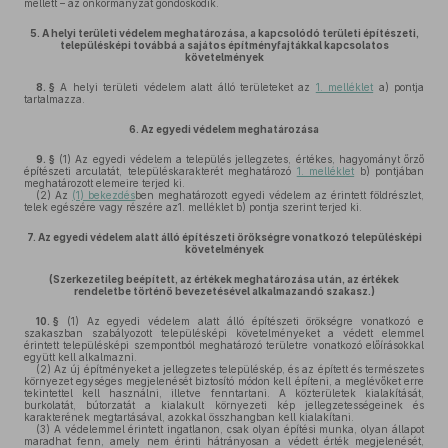
mellett – az önkormányzat gondoskodik.
5.
A helyi területi védelem meghatározása, a kapcsolódó területi építészeti,
településképi továbbá a sajátos építményfajtákkal kapcsolatos
követelmények
8. §
A helyi területi védelem alatt álló területeket az
1. melléklet
a) pontja
tartalmazza.
6.
Az egyedi védelem meghatározása
9. §
(1)
Az egyedi védelem a település jellegzetes, értékes, hagyományt őrző
építészeti arculatát, településkarakterét meghatározó
1. melléklet
b) pontjában
meghatározott elemeire terjed ki.
(2)
Az
(1) bekezdés
ben meghatározott egyedi védelem az érintett földrészlet,
telek egészére vagy részére az1. melléklet b) pontja szerint terjed ki.
7.
Az egyedi védelem alatt álló építészeti örökségre vonatkozó településképi
követelmények
(Szerkezetileg beépített, az értékek meghatározása után, az értékek
rendeletbe történő bevezetésével alkalmazandó szakasz.)
10. §
(1)
Az egyedi védelem alatt álló építészeti örökségre vonatkozó e
szakaszban szabályozott településképi követelményeket a védett elemmel
érintett településképi szempontból meghatározó területre vonatkozó előírásokkal
együtt kell alkalmazni.
(2)
Az új építményeket a jellegzetes településkép, és az épített és természetes
környezet egységes megjelenését biztosító módon kell építeni, a meglévőket erre
tekintettel kell használni, illetve fenntartani. A közterületek kialakítását,
burkolatát, bútorzatát a kialakult környezeti kép jellegzetességeinek és
karakterének megtartásával, azokkal összhangban kell kialakítani.
(3)
A védelemmel érintett ingatlanon, csak olyan építési munka, olyan állapot
maradhat fenn, amely nem érinti hátrányosan a védett érték megjelenését,