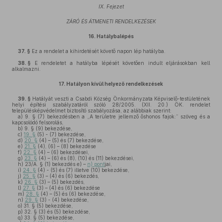
IX. Fejezet
ZÁRÓ ÉS ÁTMENETI RENDELKEZÉSEK
16.
Hatálybalépés
37. §
Ez a rendelet a kihirdetését követő napon lép hatályba.
38. §
E rendeletet a hatályba lépését követően indult eljárásokban kell
alkalmazni.
17.
Hatályon kívül helyező rendelkezések
39. §
Hatályát veszti a Csabdi Község Önkormányzata Képviselő-testületének
helyi építési szabályzatáról szóló 28/2005. (XII. 20.) ÖK. rendelet
településképvédelmet biztosító szabályozása, az alábbiak szerint:
a)
9. § (7) bekezdésben a „A területre jellemző őshonos fajok:” szöveg és a
kapcsolódó felsorolás,
b)
9. § (9) bekezdése,
c)
19. §
(5) - (7) bekezdése,
d)
20. §
(4) – (5) és (7) bekezdése,
e)
21. §
(4), (6) – (8) bekezdése
f)
22. §
(4) – (6) bekezdései,
g)
23. §
(4) – (6) és (8), (10) és (11) bekezdései,
h)
23/A. § (1) bekezdés e) –
n) pont
jai,
i)
24. §
(4) - (5) és (7) illetve (10) bekezdése,
j)
25. §
(3) – (4) és (6) bekezdés,
k)
26. §
(3) – (5) bekezdés,
l)
27. §
(3) – (4) és (6) bekezdése
m)
28. §
(4) – (5) és (6) bekezdése,
n)
29. §
(3) - (4) bekezdése,
o)
31. § (5) bekezdése,
p)
32. § (3) és (5) bekezdése,
q)
33. § (5) bekezdése,