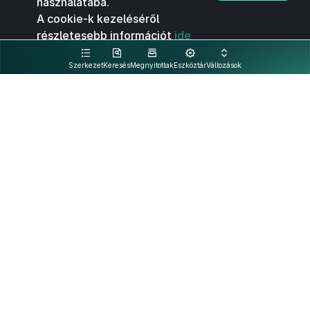
használatába.
A cookie-k kezeléséről
részletesebb információt
ide
kattintva olvashat.
Szerkezet
Keresés
Megnyitottak
Eszköztár
Változások
Kapcsolat
Felhasználási feltételek
PDF
Akadálymentesítési nyilatkozat