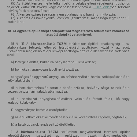
(5)
Az
áttört kerítés
mellé telken belül a belátás elleni védelemként őshonos
fajokból kialakított sövény vagy cserjesor telepíthető a
3. melléklet
ben felsorolt
növényfajok alkalmazásával.
(6)
A
kerítés színezése
során nem alkalmazható harsány, rikító szín.
(7)
A kerítés és növényekből létesített „zöldkerítés” magassága legfeljebb 1,8
méter lehet.
10.
Az egyes településképi szempontból meghatározó területekre vonatkozó
településképi követelmények
15. §
(1)
A
közhasználatú TSZM
területeken építési tevékenység – az
alábbiakban felsorolt jellemző településképi adottságok közül – az adott
utcaképben megjelenő településképi adottságokhoz való illeszkedéssel történhet,
ezek:
a)
tömegkialakítás, kubatúra nagyságrendi illeszkedése;
b)
homlokzat, arányosan tagolt nyílásosztása;
c)
egységes és egyszerű anyag- és színhasználat a homlokzatképzésben és a
tetőkialakításban;
d)
a homlokzatszínezés során a fehér, szürke, halvány sárga színek és a
bézses pasztell árnyalatok alkalmazása;
e)
a homlokzat anyaghasználatában vakolt és festett falak, kő vagy
téglaburkolatokatok,
f)
hagyományos kerámia cserépfedés;
g)
az épülethomlokzattól merőlegesen kiálló, kovácsoltvas cégérek, cégtáblák;
h)
a belső udvarok rendezett zöldfelülettel.
1.
A közhasználatú
TSZM
területben megvalósítani tervezett épület
településképbe illesztését az építészeti műszaki dokumentációban