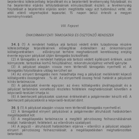
bejelentési kötelezettség teljesítését és a bejelentett tevékenység folytatását, és
ha bejelentési eljárás lefolytatásának elmulasztását észleli, a tevékenység
folytatását a bejelentési eljárás során megtiltotta vagy azt tudomásul vette, de
attól eltérő végrehajtást tapasztal, 15 napon belül értesíti a megyei
kormányhivatalt.
VIII. Fejezet
ÖNKORMÁNYZATI TÁMOGATÁSI ÉS ÖSZTÖNZŐ RENDSZER
34. §
(1)
A rendelet hatálya alá tartozó védett érték tulajdonosa részére
kötelezettsége teljesítésének elősegítése érdekében az önkormányzat
költségvetésében …. előirányzat terhére meghatározott keretösszeg erejéig
évente egyszer pályázat útján támogatás biztosítható.
(2)
A támogatás a rendelet hatálya alá tartozó védett építészeti értékek, azok
környezete, tartozékai korhű felújításához, rekonstrukciójához vehető igénybe.
(3)
A pályázat alapján vissza nem térítendő támogatás nyerhető el. A
támogatás folyósítására utólag kerülhet sor.
(4)
Az elnyert támogatás nem haladhatja meg a pályázat mellékletét képező
költségvetés összegének …%-át. Az elnyerhető összeg felső határát a pályázati
kiírás tartalmazza.
(5)
A pályázatot évente egyszer, az éves költségvetés jóváhagyását és a
pályázat tartalmára vonatkozó részletes feltételek meghatározását követően a
képviselő-testület írhatja ki.
(6)
A beérkezett pályázatok szakmai értékelését a polgármester készíti elő. A
beérkezett pályázatokról a képviselő-testület dönt.
36. §
(1)
A pályázat alapján vissza nem térítendő támogatás nyerhető el.
(2)
A támogatást elnyert pályázóval a polgármester átruházott hatáskörben
megállapodást köt.
(3)
A megállapodás tartalmazza a megítélt pénzösszeg felhasználásának
módját, határidejét, feltételeit, az ellenőrzés szabályait.
(4)
A jegyző - átruházott hatáskörben eljárva – ellenőrzi a pályázat alapján
elnyert pénzösszeg felhasználását, a megállapodásban meghatározottak
betartását.