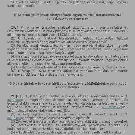
d)
áttört, fa anyagú kerítés építhető függőleges lécosztással, vagy növényi
kerítés telepíthető.
11.
Sajátos építmények elhelyezésére, egyéb műszaki berendezésekre
vonatkozó követelmények
20. §
(1)
A teljes település ellátását biztosító felszíni energiaellátási és
elektronikus hírközlési sajátos építmények, műtárgyak elhelyezésére elsősorban
alkalmas területek a
beépítetlen TSZM
területek.
(2)
Új közvilágítási hálózat létesítésekor, meglevő közvilágítási hálózat
rekonstrukciója során energiatakarékos lámpatestek alkalmazhatók.
(3)
Térvilágítással kápráztatást, vakítást, vagy ártó fényhatást okozni, egyéb
ingatlan használatát zavarni, korlátozni nem szabad. Közterületi megvilágításnál
nem alkalmazható hideg, fehér fényű világítás.
(4)
Házi gáznyomás-szabályozó az épület utcai homlokzatára nem helyezhető
el, a berendezés csak a telkek előkertjében, udvarán önállóan vagy az épület
alárendeltebb, nem utcai homlokzatára szerelhető.
(5)
Égéstermék elvezetésére utcai homlokzaton szerelt kémény nem építhető.
(6)
Tűzcsap, a TSZM területek műemléki védelem alatt álló területének
kivételével föld feletti kialakítással is elhelyezhető.
12.
Közterületekre és közterületi zöldfelületekre,
zöldfelületekre
vonatkozó
követelmények
21. §
(1)
A településen fásítás, a közterületeken növényalkalmazás a
3.
melléklet
ben meghatározott őshonos és telepítésre javasolt fafajokkal és
gyümölcsfákkal végezhető. Fasorban a telepítési tőtávolságot, a telepítésre kerülő
faj habitusára tekintettel szükséges meghatározni. A
4. melléklet
ben
meghatározott növényfajok telepítése tilos.
(2)
A helyi építési szabályzatban meghatározott védőzöld sávok a
3.
melléklet
ben foglalt fafajok alkalmazásával telepíthetők.
(3)
Zöldterület létesítése, átalakítása közterület-alakítási terv alapján történhet.
(4)
Közlekedési területen az útburkolatokkal, parkolókkal árkokkal és
járdákkal el nem foglalt területeket zöldfelületként kell kialakítani.
(5)
A közterületi parkoló zöldsávját háromszintű növényzettel kell kialakítani.