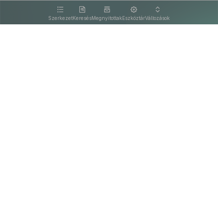
kattintva olvashat.
Szerkezet
Keresés
Megnyitottak
Eszköztár
Változások
Kapcsolat
Felhasználási feltételek
PDF
Akadálymentesítési nyilatkozat
Adatkezelési tájékoztató