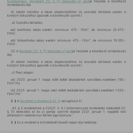
továbbiakban: Rendelet) 22. § (1) bekezdés a) pont
ja helyébe a következő
rendelkezés lép:
(A lakbér mértéke a lakás alapterületéhez és szociális bérlakás esetén a
komfort-fokozathoz igazodik a következők szerint:)
„a) Szociális bérlakás:
2
aa)
komfortos lakás esetén: minimum 475.- Ft/m
, de minimum 25.470,-
Ft/hó”,
2
ab)
félkomfortos lakás esetén minimum 475,- Ft/m
, de minimum 19.055,-
Ft/hó”,
(2)
A
Rendelet 22. § (1) bekezdés c) pont
ja helyébe a következő rendelkezés
lép:
(A lakbér mértéke a lakás alapterületéhez és szociális bérlakás esetén a
komfort-fokozathoz igazodik a következők szerint:)
„c) Piaci alapon:
ca)
2020. január 1. napja előtt kötött lakásbérleti szerződés esetében 765,-
2
Ft/m
/hó
cb)
2020. január 1. napja után kötött lakásbérleti szerződés esetében 1.030,-
2
Ft/m
/hó.”
2. §
A
Rendelet a következő 43. §
-sal egészül ki:
„43. § E rendeletnek a 1/2021. (I. 6.) önkormányzati rendelettel módosított 22.
§ (1) bekezdés a) és c) pontja szerinti díjakat 2021. január 1. napjától kell
alkalmazni valamennyi bérleti jogviszonyra.”
3. §
Ez a rendelet a kihirdetését követő napon lép hatályba.