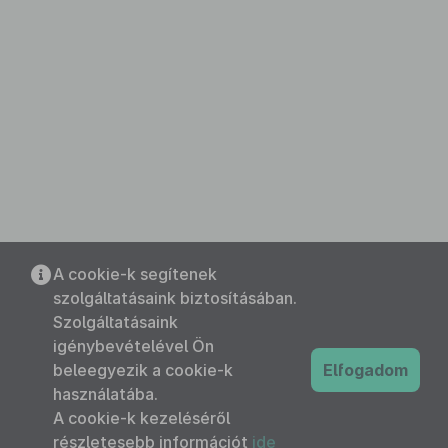
A cookie-k segítenek
szolgáltatásaink biztosításában.
Szolgáltatásaink
igénybevételével Ön
beleegyezik a cookie-k
Elfogadom
használatába.
A cookie-k kezeléséről
részletesebb információt
ide