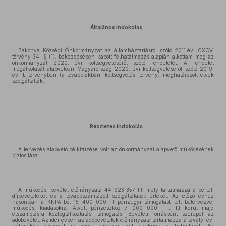
Általános indokolás
Bakonya Községi Önkormányzat az államháztartásról szóló 2011.évi CXCV.
törvény 34. § (1). bekezdésében kapott felhatalmazás alapján alkottam meg az
önkormányzat 2020. évi költségvetéséről szóló rendeletét. A rendelet
megalkotását alapvetően Magyarország 2020. évi költségvetéséről szóló 2019.
évi L törvényben (a továbbiakban: költségvetési törvény) meghatározott elvek
szolgáltatták.
Részletes indokolás
A tervezés alapvető célkitűzése volt az önkormányzat alapvető működésének
biztosítása.
A működési bevétel előirányzata 44 923 357 Ft, mely tartalmazza a bérleti
díjbevételeket és a továbbszámlázott szolgáltatások értékét. Az előző évhez
hasonlóan a KNPA-ból 15 400 000 Ft pénzügyi támogatást lett betervezve,
működési kiadásokra. Átvett pénzeszköz 7 000 000,- Ft. Itt kerül majd
elszámolásra közfoglalkoztatási támogatás. Bevételi forrásként szerepel az
adóbevétel. Az idei évben az adóbevételek előirányzata tartalmazza a tavalyi évi