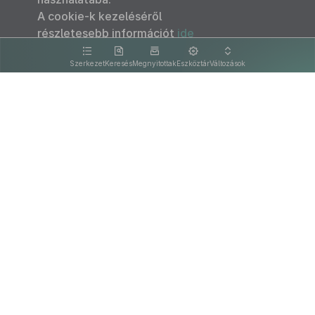
A cookie-k kezeléséről
részletesebb információt
ide
kattintva olvashat.
Szerkezet
Keresés
Megnyitottak
Eszköztár
Változások
Kapcsolat
Felhasználási feltételek
PDF
Akadálymentesítési nyilatkozat