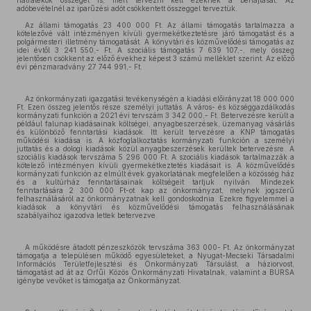
hátralékok összegét is, mert tervezni kell ezeknek a behajtását. Az
adóbevételnél az iparűzési adót csökkentett összeggel terveztük.
Az állami támogatás 23 400 000 Ft. Az állami támogatás tartalmazza a
kötelezővé vált intézményen kívüli gyermekétkeztetésre járó támogatást és a
polgármesteri illetmény támogatását. A könyvtári és közművelődési támogatás az
idei évtől 3 241 550,- Ft. A szociális támogatás 7 639 107,-, mely összeg
jelentősen csökkent az előző évekhez képest 3 számú melléklet szerint. Az előző
évi pénzmaradvány 27 744 991,- Ft.
Az önkormányzati igazgatási tevékenységén a kiadási előirányzat 18 000 000
Ft. Ezen összeg jelentős része személyi juttatás. A város- és községgazdálkodás
kormányzati funkción a 2021 évi tervszám 3 342 000,- Ft. Betervezésre került a
például falunap kiadásainak költségei, anyagbeszerzések, üzemanyag vásárlás
és különböző fenntartási kiadások. Itt került tervezésre a KNP támogatás
működési kiadása is. A közfoglalkoztatás kormányzati funkción a személyi
juttatás és a dologi kiadások közül anyagbeszerzések kerültek betervezésre. A
szociális kiadások tervszáma 5 296 000 Ft. A szociális kiadások tartalmazzák a
kötelező intézményen kívüli gyermekétkeztetés kiadásait is. A közművelődés
kormányzati funkción az elmúlt évek gyakorlatának megfelelően a közösség ház
és a kultúrház fenntartásainak költségeit tartjuk nyilván. Mindezek
fenntartására 2 300 000 Ft-ot kap az önkormányzat, melynek jogszerű
felhasználásáról az önkormányzatnak kell gondoskodnia. Ezekre figyelemmel a
kiadások a könyvtári és közművelődési támogatás felhasználásának
szabályaihoz igazodva lettek betervezve.
A működésre átadott pénzeszközök tervszáma 363 000- Ft. Az önkormányzat
támogatja a településen működő egyesületeket, a Nyugat-Mecseki Társadalmi
Információs Területfejlesztési és Önkormányzati Társulást, a háziorvost,
támogatást ad át az Orfűi Közös Önkormányzati Hivatalnak, valamint a BURSA
igénybe vevőket is támogatja az Önkormányzat.