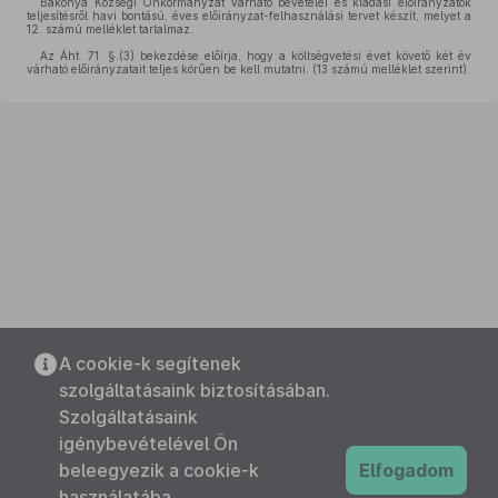
Bakonya Községi Önkormányzat várható bevételei és kiadási előirányzatok
teljesítésről havi bontású, éves előirányzat-felhasználási tervet készít, melyet a
12. számú melléklet tartalmaz.
Az Áht. 71. §.(3) bekezdése előírja, hogy a költségvetési évet követő két év
várható előirányzatait teljes körűen be kell mutatni. (13 számú melléklet szerint).
A cookie-k segítenek
szolgáltatásaink biztosításában.
Szolgáltatásaink
igénybevételével Ön
beleegyezik a cookie-k
Elfogadom
használatába.