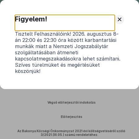
Nemzeti
Jogszabálytár
+
Figyelem!
Bakonya község képviselő
Tisztelt Felhasználóink! 2026. augusztus 8-
án 22:00 és 22:30 óra között karbantartási
testületének 3/2021 (III.5.)
munkák miatt a Nemzeti Jogszabálytár
önkormányzati rendeletének
szolgáltatásában átmeneti
indokolása
kapcsolatmegszakadásokra lehet számítani.
Közlönyállapot 2021. 03. 05.
Szíves türelmüket és megértésüket
köszönjük!
Bakonya Község Önkormányzata 2021. évi költségvetéséről
Végső előterjesztői indokolás
Előterjesztés
Az Bakonya Községi Önkormányzat 2021 évi költségvetéséről szóló
3/2021.(III.05.) számú rendeletéhez.