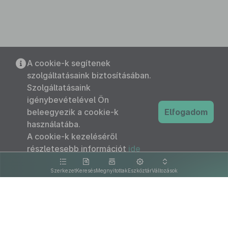
A cookie-k segítenek
szolgáltatásaink biztosításában.
Szolgáltatásaink
igénybevételével Ön
beleegyezik a cookie-k
Elfogadom
használatába.
A cookie-k kezeléséről
részletesebb információt
ide
kattintva olvashat.
Szerkezet
Keresés
Megnyitottak
Eszköztár
Változások