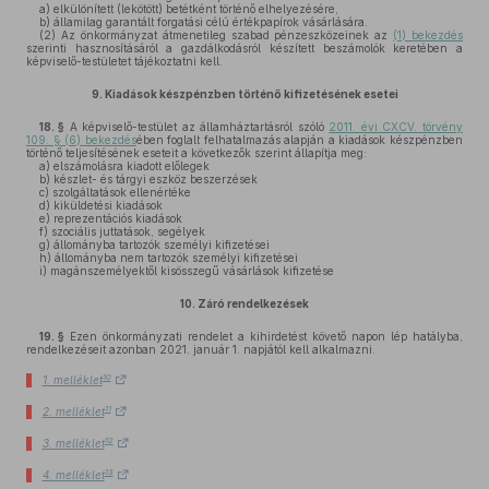
a)
elkülönített (lekötött) betétként történő elhelyezésére,
b)
államilag garantált forgatási célú értékpapírok vásárlására.
(2)
Az önkormányzat átmenetileg szabad pénzeszközeinek az
(1) bekezdés
szerinti hasznosításáról a gazdálkodásról készített beszámolók keretében a
képviselő-testületet tájékoztatni kell.
9.
Kiadások készpénzben történő kifizetésének esetei
18. §
A képviselő-testület az államháztartásról szóló
2011. évi CXCV. törvény
109. § (6) bekezdés
ében foglalt felhatalmazás alapján a kiadások készpénzben
történő teljesítésének eseteit a következők szerint állapítja meg:
a)
elszámolásra kiadott előlegek
b)
készlet- és tárgyi eszköz beszerzések
c)
szolgáltatások ellenértéke
d)
kiküldetési kiadások
e)
reprezentációs kiadások
f)
szociális juttatások, segélyek
g)
állományba tartozók személyi kifizetései
h)
állományba nem tartozók személyi kifizetései
i)
magánszemélyektől kisösszegű vásárlások kifizetése
10.
Záró rendelkezések
19. §
Ezen önkormányzati rendelet a kihirdetést követő napon lép hatályba,
rendelkezéseit azonban 2021. január 1. napjától kell alkalmazni.
10
1. melléklet
11
2. melléklet
12
3. melléklet
13
4. melléklet