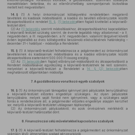
eredményességre vonatkozó előírások, a gazdálkodási, számviteli szabályok
maradéktalan betartása, és az ellenőrizhetőség szempontjainak biztosítása
mellett kell megvalósítani.
14. §
(1)
A helyi önkormányzat költségvetési rendeletében megjelenő
bevételek és kiadások módosításáról, a kiadási és bevételi előirányzatok közötti
átcsoportosításról e rendelet
15. §
.
(1) bekezdés
ében foglalt kivétellel a képviselő-
testület dönt.
(2)
Az
(1) bekezdés
szerinti módosításokhoz, átcsoportosításokhoz kapcsolódóan
a képviselő testület szükség szerint, de évente legalább négy alkalommal – a II.
negyedévben, a III. negyedévben, a IV. negyedévben, valamint tárgyévet követő
évben legkésőbb az éves költségvetési beszámoló elkészítésének határidejéig –
december 31-i hatállyal - módosítja a Rendeletet.
15. §
(1)
A képviselő-testület felhatalmazza a polgármestert az önkormányzat
bevételeinek és kiadásainak módosítására és a kiadási előirányzatok közötti
átcsoportosításra esetenként 500.000 Ft összeg erejéig.
(2)
Az
(1) bekezdés
ben foglalt előirányzat-módosításról és átcsoportosításról a
Rendelet módosításával egyidejűleg a képviselő-testületnek be kell számolni,
melyekkel a képviselő-testület a Rendeletet a
14. § (2) bekezdés
ében
meghatározott időpontokban módosítja.
7.
A gazdálkodásra vonatkozó egyéb szabályok
16. §
(1)
Az önkormányzati támogatási igénnyel járó pályázatok benyújtásához
a képviselő-testület előzetes engedélye szükséges. Az olyan pályázatok
benyújtására, melyek saját forrást nem igényelnek, vagy a szükséges saját
forrás a rendelkezésre áll, a polgármester előzetes engedélye alapján kerülhet
sor, melyről a képviselő-testületet utólagosan tájékoztatja.
(2)
Az önkormányzati pályázatokról, és azok önrészének mértékéről a
képviselő-testület határozattal dönt.
8.
Finanszírozási célú műveletekkel kapcsolatos szabályok
17. §
(1)
A képviselő-testület felhatalmazza a polgármestert az önkormányzat
számláin lévő- átmenetileg szabad pénzeszközök