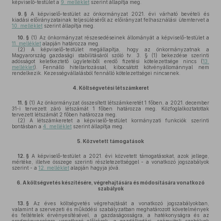
képviselő-testület a
9. melléklet
szerint állapítja meg.
9. §
A képviselő-testület az önkormányzat 2021. évi várható bevételi és
kiadási előirányzatainak teljesüléséről az előirányzat felhasználási ütemtervet a
10. melléklet
szerint állapítja meg.
10. §
(1)
Az önkormányzat részesedéseinek állományát a képviselő-testület a
11. melléklet
alapján határozza meg.
(2)
A képviselő-testület megállapítja, hogy az önkormányzatnak a
Magyarország gazdasági stabilitásáról szóló tv. 3. § (1) bekezdése szerinti
adósságot keletkeztető ügyleteiből eredő fizetési kötelezettsége nincs (
13.
melléklet
). Fennálló hiteltartozással, kibocsátott kötvényállománnyal nem
rendelkezik. Kezességvállalásból fennálló kötelezettségei nincsenek.
4.
Költségvetési létszámkeret
11. §
(1)
Az önkormányzat összesített létszámkeretét 1 főben, a 2021. december
31-i tervezett záró létszámát 1 főben határozza meg. Közfoglalkoztatottak
tervezett létszámát 2 főben határozza meg.
(2)
A létszámkeretet a képviselő-testület kormányzati funkciók szerinti
bontásban a
4. melléklet
szerint állapítja meg.
5.
Közvetett támogatások
12. §
A képviselő-testület a 2021. évi közvetett támogatásokat, azok jellege,
mértéke, illetve összege szerinti részletezettséggel - a vonatkozó jogszabályok
szerint - a
12. melléklet
alapján hagyja jóvá.
6.
A költségvetés készítésére, végrehajtására és módosítására vonatkozó
szabályok
13. §
Az éves költségvetés végrehajtását a vonatkozó jogszabályokban,
valamint a szervezeti és működési szabályzatban meghatározott követelmények
és feltételek érvényesítésével, a gazdaságosságra, a hatékonyságra és az