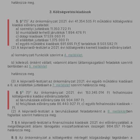
határozza meg.
3.
Költségvetési kiadások
6
7
5. §
(1)
Az önkormányzat 2021. évi 41.354.505 Ft működési költségvetési
kiadási előirányzataiból:
a)
személyi juttatások 11.350.722 Ft
b)
munkáltatót terhelő járulékok 1.894.476 Ft
c)
dologi kiadások 17.539.060 Ft
d)
ellátottak juttatásai 1.375.000 Ft
e)
egyéb működési kiadások 691.665 Ft
f)
tartalékok 8.503.582 Ft
(2)
A képviselő-testület a 2021. évi költségvetés kiemelt kiadási előirányzatait
a)
kormányzati funkciók szerint a
4. melléklet
,
b)
kötelező, önként vállalt, valamint állami (államigazgatási) feladatok szerinti
bontásban az
5. melléklet
határozza meg.
(3)
A képviselő-testület az önkormányzat 2021. évi egyéb működési kiadásait
a 6, az ellátottak juttatásait a
7. melléklet
szerint határozza meg.
8
9
6. §
(1)
Az önkormányzat 2021. évi 153.345.014 Ft felhalmozási
költségvetési kiadási előirányzataiból:
a)
beruházások előirányzata 66.904.087 Ft,
b)
felújítások előirányzata 86.440.927 Ft, c) egyéb felhalmozási kiadások -
Ft.
(2)
A képviselő-testület a beruházásokat feladatonként a
8. melléklet
ben
foglaltak szerint határozza meg.
7. §
A képviselő-testület a finanszírozási kiadások 2021. évi előirányzatából, a
megelőlegezett állami támogatás visszafizetésének összegét 984.057 Ft-ban
határozza meg.
8. §
Az önkormányzat a költségvetési mérlegét közgazdasági tagolásban a