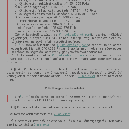
a)
költségvetési működési bevételeit 33.000.156 Ft-ban,
b)
költségvetési működési kiadásait 41.354.505 Ft-ban,
c)
működési egyenlegét -8.354.349 Ft-ban,
d)
költségvetési felhalmozási bevételeit 147.241.478 Ft-ban,
e)
költségvetési felhalmozási kiadásait 153.345.014 Ft-ban,
f)
felhalmozási egyenlegét -6.103.536 Ft-ban,
g)
finanszírozási bevételeit 15.441.942 Ft-ban,
h)
finanszírozási kiadásait 984.057 Ft-ban,
i)
költségvetési bevételeit 195.683.576 Ft-ban,
j)
költségvetési kiadásait 195.683.576 Ft-ban
3
(2)
A képviselő-testület az
(1) bekezdés c) pont
ja szerinti működési
egyenlegét, hiányát 8.354.349 Ft-ban állapítja meg, melyet az előző évi
költségvetési maradvány igénybevételével fedez.
4
(3)
A képviselő-testület az
(1) bekezdés f) pont
ja szerinti felhalmozási
egyenlegét, hiányát 6.103.536 Ft-ban állapítja meg, melyet az előző évben
képződött költségvetési maradvány igénybevételével finanszíroz.
(4)
A képviselő-testület a
(1) bekezdés h) pont
ja szerinti finanszírozási
egyenleget 1.290.508 Ft-ban állapítja meg, melyet maradvány igénybevételével
finanszíroz.
2. §
Az (1) bekezdés szerinti bevételi és kiadási főösszeg előirányzat-
csoportonként és kiemelt előirányzatonként részletezett összegeit a 2021. évi
költségvetési rendelet (továbbiakban: Rendelet)
1. melléklet
szerint határozza
meg.
2.
Költségvetési bevételek
5
3. §
A működési bevételek összegét 33.000.156 Ft-ban, a finanszírozási
bevételek összegét 15.441.942 Ft-ban állapítja meg.
4. §
Képviselő-testület az önkormányzat 2021. évi költségvetési bevételei
a)
forrásonkénti összetételét a
2. melléklet
,
b)
a bevételek kötelező, önként vállalt és állami (államigazgatási) feladatok
szerinti bontását a
3. melléklet