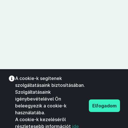
A cookie-k segítenek
szolgáltatásaink biztosításában.
Szolgáltatásaink
igénybevételével Ön
beleegyezik a cookie-k
Elfogadom
használatába.
A cookie-k kezeléséről
részletesebb információt
ide