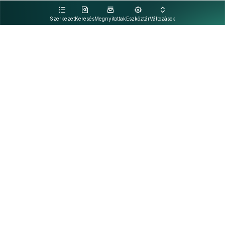
kattintva olvashat.
Szerkezet
Keresés
Megnyitottak
Eszköztár
Változások
Kapcsolat
Felhasználási feltételek
PDF
Akadálymentesítési nyilatkozat
Adatkezelési tájékoztató