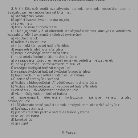
3. §
(1)
Kötelező erejű szabályozási elemek, amelyek módosítása csak a
Szabályozási terv módosításával történhet:
a)
szabályozási vonal,
b)
építési övezet, övezet határa és jele,
c)
építési hely,
d)
telek be nem építhető része.
(2)
Más jogszabály által elrendelt szabályozási elemek, amelyek a vonatkozó
jogszabályi előírások alapján kötelező érvényűek:
a)
védőtávolságok
b)
műemlék és területe
c)
műemléki környezet határa/területe
d)
régészeti terület határa/területe
e)
helyi jelentőségű védett művi érték
f)
helyi értékvédelmi terület határa/területe
g)
országos jelentőségű természeti emlék és védett természeti érték
h)
helyi jelentőségű természetvédelmi terület
i)
országos ökológiai hálózat magterület
j)
országos ökológiai hálózat ökológiai folyosó területe
k)
tájképvédelmi övezettel érintett terület határa.
(3)
Kötelező érvényűek továbbá
a)
Vízbázis hidrogeológiai „A” védőövezet határa/területe
b)
Vízbázis hidrogeológiai „B” védőövezet határa/területe
c)
Vízbázis külső védőövezet határa/területe
d)
vízminőség védelmi terület határa
e)
napelempark létesítésére korlátozottan igénybe vehető terület
határa/területe.
(4)
Tájékoztató szabályozási elemek, amelyek nem kötelező érvényűek:
a)
közigazgatási határ
b)
jelentős felszíni parkoló határa és férőhelyszáma
c)
belterületi határ
d)
kerékpárút
e)
gyalogút
II. Fejezet