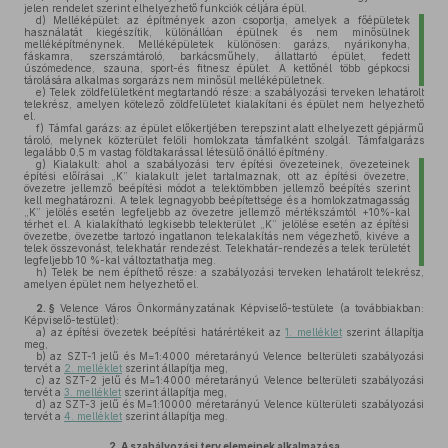
jelen rendelet szerint elhelyezhető funkciók céljára épül.
d)
Melléképület: az építmények azon csoportja, amelyek a főépületek
használatát kiegészítik, különállóan épülnek és nem minősülnek
melléképítménynek. Melléképületek különösen: garázs, nyárikonyha,
fáskamra, szerszámtároló, barkácsműhely, állattartó épület, fedett
úszómedence, szauna, sport-és fitnesz épület. A kettőnél több gépkocsi
tárolására alkalmas sorgarázs nem minősül melléképületnek.
e)
Telek zöldfelületként megtartandó része: a szabályozási terveken lehatárolt
telekrész, amelyen kötelező zöldfelületet kialakítani és épület nem helyezhető
el.
f)
Támfal garázs: az épület előkertjében terepszint alatt elhelyezett gépjármű
tároló, melynek közterület felöli homlokzata támfalként szolgál. Támfalgarázs
legalább 0,5 m vastag földtakarással létesülő önálló építmény.
g)
Kialakult: ahol a szabályozási terv építési övezeteinek, övezeteinek
építési előírásai „K” kialakult jelet tartalmaznak, ott az építési övezetre,
övezetre jellemző beépítési módot a telektömbben jellemző beépítés szerint
kell meghatározni. A telek legnagyobb beépítettsége és a homlokzatmagasság
„K” jelölés esetén legfeljebb az övezetre jellemző mértékszámtól +10%-kal
térhet el. A kialakítható legkisebb telekterület „K” jelölése esetén az építési
övezetbe, övezetbe tartozó ingatlanon telekalakítás nem végezhető, kivéve a
telek összevonást, telekhatár rendezést. Telekhatár-rendezés a telek területét
legfeljebb 10 %-kal változtathatja meg.
h)
Telek be nem építhető része: a szabályozási terveken lehatárolt telekrész,
amelyen épület nem helyezhető el.
2. §
Velence Város Önkormányzatának Képviselő-testülete (a továbbiakban:
Képviselő-testület):
a)
az építési övezetek beépítési határértékeit az
1. melléklet
szerint állapítja
meg,
b)
az SZT-1 jelű és M=1:4000 méretarányú Velence belterületi szabályozási
tervét a
2. melléklet
szerint állapítja meg,
c)
az SZT-2 jelű és M=1:4000 méretarányú Velence belterületi szabályozási
tervét a
3. melléklet
szerint állapítja meg,
d)
az SZT-3 jelű és M=1:10000 méretarányú Velence külterületi szabályozási
tervét a
4. melléklet
szerint állapítja meg.
2.
A szabályozási terv elemeinek alkalmazása