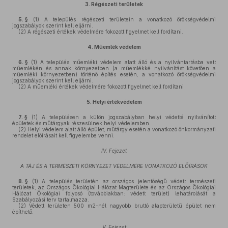
3.
Régészeti területek
5. §
(1)
A település régészeti területein a vonatkozó örökségvédelmi
jogszabályok szerint kell eljárni.
(2)
A régészeti értékek védelmére fokozott figyelmet kell fordítani.
4.
Műemlék védelem
6. §
(1)
A település műemléki védelem alatt álló és a nyilvántartásba vett
műemlékén és annak környezetben (a műemlékké nyilvánítást követően a
műemléki környezetben) történő építés esetén, a vonatkozó örökségvédelmi
jogszabályok szerint kell eljárni.
(2)
A műemléki értékek védelmére fokozott figyelmet kell fordítani
5.
Helyi értékvédelem
7. §
(1)
A településen a külön jogszabályban helyi védetté nyilvánított
épületek és műtárgyak részesülnek helyi védelemben.
(2)
Helyi védelem alatt álló épület, műtárgy esetén a vonatkozó önkormányzati
rendelet előírásait kell figyelembe venni.
IV. Fejezet
A TÁJ ÉS A TERMÉSZETI KÖRNYEZET VÉDELMÉRE VONATKOZÓ ELŐÍRÁSOK
8. §
(1)
A település területén az országos jelentőségű védett természeti
területek, az Országos Ökológiai Hálózat Magterülete és az Országos Ökológiai
Hálózat Ökológiai folyosó (továbbiakban: védett terület) lehatárolását a
Szabályozási terv tartalmazza.
(2)
Védett területen 500 m2-nél nagyobb bruttó alapterületű épület nem
építhető.
V. Fejezet