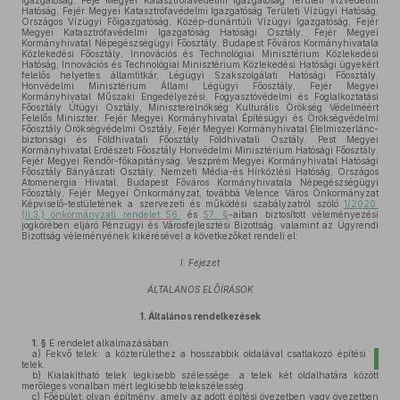
Igazgatóság, Fejé Megyei Katasztrófavédelmi Igazgatóság Területi Vízvédelmi
Hatóság, Fejér Megyei Katasztrófavédelmi Igazgatóság Területi Vízügyi Hatóság,
Országos Vízügyi Főigazgatóság, Közép-dunántúli Vízügyi Igazgatóság, Fejér
Megyei Katasztrófavédelmi Igazgatóság Hatósági Osztály, Fejér Megyei
Kormányhivatal Népegészségügyi Főosztály, Budapest Főváros Kormányhivatala
Közlekedési Főosztály, Innovációs és Technológiai Minisztérium Közlekedési
Hatóság, Innovációs és Technológiai Minisztérium Közlekedési Hatósági ügyekért
felelős helyettes államtitkár, Légügyi Szakszolgálati Hatósági Főosztály,
Honvédelmi Minisztérium Állami Légügyi Főosztály, Fejér Megyei
Kormányhivatal Műszaki Engedélyezési, Fogyasztóvédelmi és Foglalkoztatási
Főosztály Útügyi Osztály, Miniszterelnökség Kulturális Örökség Védelméért
Felelős Miniszter, Fejér Megyei Kormányhivatal Építésügyi és Örökségvédelmi
Főosztály Örökségvédelmi Osztály, Fejér Megyei Kormányhivatal Élelmiszerlánc-
biztonsági és Földhivatali Főosztály Földhivatali Osztály, Pest Megyei
Kormányhivatal Erdészeti Főosztály Honvédelmi Minisztérium Hatósági Főosztály,
Fejér Megyei Rendőr-főkapitányság, Veszprém Megyei Kormányhivatal Hatósági
Főosztály Bányászati Osztály, Nemzeti Média-és Hírközlési Hatóság, Országos
Atomenergia Hivatal, Budapest Főváros Kormányhivatala Népegészségügyi
Főosztály, Fejér Megyei Önkormányzat, továbbá Velence Város Önkormányzat
Képviselő-testületének a szervezeti és működési szabályzatról szóló
1/2020.
(II.3.) önkormányzati rendelet 56.
és
57. §
-aiban biztosított véleményezési
jogkörében eljáró Pénzügyi és Városfejlesztési Bizottság, valamint az Ügyrendi
Bizottság véleményének kikérésével a következőket rendeli el:
I. Fejezet
ÁLTALÁNOS ELŐÍRÁSOK
1.
Általános rendelkezések
1. §
E rendelet alkalmazásában:
a)
Fekvő telek: a közterülethez a hosszabbik oldalával csatlakozó építési
telek.
b)
Kialakítható telek legkisebb szélessége: a telek két oldalhatára között
merőleges vonalban mért legkisebb telekszélesség.
c)
Főépület: olyan építmény, amely az adott építési övezetben vagy övezetben