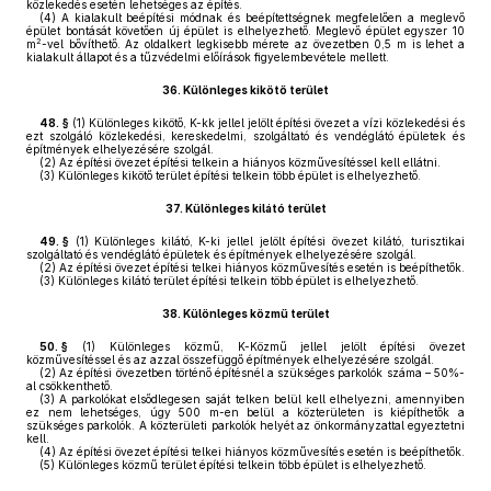
közlekedés esetén lehetséges az építés.
(4)
A kialakult beépítési módnak és beépítettségnek megfelelően a meglevő
épület bontását követően új épület is elhelyezhető. Meglevő épület egyszer 10
2
m
-vel bővíthető. Az oldalkert legkisebb mérete az övezetben 0,5 m is lehet a
kialakult állapot és a tűzvédelmi előírások figyelembevétele mellett.
36.
Különleges kikötő terület
48. §
(1)
Különleges kikötő, K-kk jellel jelölt építési övezet a vízi közlekedési és
ezt szolgáló közlekedési, kereskedelmi, szolgáltató és vendéglátó épületek és
építmények elhelyezésére szolgál.
(2)
Az építési övezet építési telkein a hiányos közművesítéssel kell ellátni.
(3)
Különleges kikötő terület építési telkein több épület is elhelyezhető.
37.
Különleges kilátó terület
49. §
(1)
Különleges kilátó, K-ki jellel jelölt építési övezet kilátó, turisztikai
szolgáltató és vendéglátó épületek és építmények elhelyezésére szolgál.
(2)
Az építési övezet építési telkei hiányos közművesítés esetén is beépíthetők.
(3)
Különleges kilátó terület építési telkein több épület is elhelyezhető.
38.
Különleges közmű terület
50. §
(1)
Különleges közmű, K-Közmű jellel jelölt építési övezet
közművesítéssel és az azzal összefüggő építmények elhelyezésére szolgál.
(2)
Az építési övezetben történő építésnél a szükséges parkolók száma – 50%-
al csökkenthető.
(3)
A parkolókat elsődlegesen saját telken belül kell elhelyezni, amennyiben
ez nem lehetséges, úgy 500 m-en belül a közterületen is kiépíthetők a
szükséges parkolók. A közterületi parkolók helyét az önkormányzattal egyeztetni
kell.
(4)
Az építési övezet építési telkei hiányos közművesítés esetén is beépíthetők.
(5)
Különleges közmű terület építési telkein több épület is elhelyezhető.