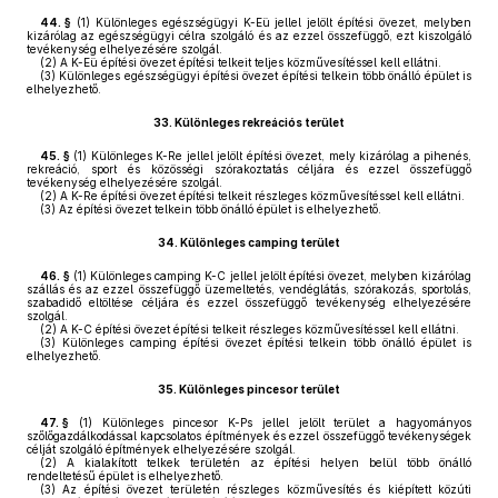
44. §
(1)
Különleges egészségügyi K-Eü jellel jelölt építési övezet, melyben
kizárólag az egészségügyi célra szolgáló és az ezzel összefüggő, ezt kiszolgáló
tevékenység elhelyezésére szolgál.
(2)
A K-Eü építési övezet építési telkeit teljes közművesítéssel kell ellátni.
(3)
Különleges egészségügyi építési övezet építési telkein több önálló épület is
elhelyezhető.
33.
Különleges rekreációs terület
45. §
(1)
Különleges K-Re jellel jelölt építési övezet, mely kizárólag a pihenés,
rekreáció, sport és közösségi szórakoztatás céljára és ezzel összefüggő
tevékenység elhelyezésére szolgál.
(2)
A K-Re építési övezet építési telkeit részleges közművesítéssel kell ellátni.
(3)
Az építési övezet telkein több önálló épület is elhelyezhető.
34.
Különleges camping terület
46. §
(1)
Különleges camping K-C jellel jelölt építési övezet, melyben kizárólag
szállás és az ezzel összefüggő üzemeltetés, vendéglátás, szórakozás, sportolás,
szabadidő eltöltése céljára és ezzel összefüggő tevékenység elhelyezésére
szolgál.
(2)
A K-C építési övezet építési telkeit részleges közművesítéssel kell ellátni.
(3)
Különleges camping építési övezet építési telkein több önálló épület is
elhelyezhető.
35.
Különleges pincesor terület
47. §
(1)
Különleges pincesor K-Ps jellel jelölt terület a hagyományos
szőlőgazdálkodással kapcsolatos építmények és ezzel összefüggő tevékenységek
célját szolgáló építmények elhelyezésére szolgál.
(2)
A kialakított telkek területén az építési helyen belül több önálló
rendeltetésű épület is elhelyezhető.
(3)
Az építési övezet területén részleges közművesítés és kiépített közúti