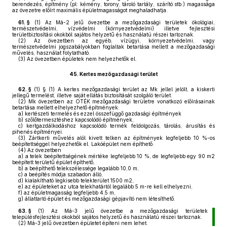
berendezés, építmény (pl: kémény, torony, tároló tartály, szárító stb.) magassága
az övezetre előírt maximális épületmagasságot meghaladhatja.
61. §
(1)
Az Má-2 jelű övezetbe a mezőgazdasági területek ökológiai,
természetvédelmi, vízvédelmi (környezetvédelmi) illetve fejlesztési
területbiztosítási okokból sajátos helyzetű és használatú részei tartoznak.
(2)
Az övezetben az egyéb, vízügyi, környezetvédelmi, vagy
természetvédelmi jogszabályokban foglaltak betartása mellett a mezőgazdasági
művelés, használat folytatható.
(3)
Az övezetben épületek nem helyezhetők el.
45.
Kertes mezőgazdasági terület
62. §
(1)
§ (1) A kertes mezőgazdasági terület az Mk jellel jelölt, a kiskerti
jellegű termelést, illetve saját ellátás biztosítását szolgáló terület.
(2)
Mk övezetben az OTÉK mezőgazdasági területre vonatkozó előírásainak
betartása mellett elhelyezhető építmények:
a)
kertészeti termelés és ezzel összefüggő gazdasági építmények
b)
szőlőtermesztéshez kapcsolódó építmények,
c)
kertgazdálkodáshoz kapcsolódó termék feldolgozás, tárolás, árusítás és
pihenés építményei.
(3)
Zártkerti művelés alól kivett telken az építmények legfeljebb 10 %-os
beépítettséggel helyezhetők el. Lakóépület nem építhető.
(4)
Az övezetben
a)
a telek beépítettségének mértéke legfeljebb 10 %, de legfeljebb egy 90 m2
beépített területű épület építhető,
b)
a beépíthető telekszélessége legalább 10,0 m,
c)
a beépítés módja szabadon álló,
d)
kialakítható legkisebb telekterület 1500 m2,
e)
az épületeket az utca telekhatártól legalább 5 m-re kell elhelyezni,
f)
az épületmagasság legfeljebb 4,5 m,
g)
állattartó épület és mezőgazdasági gépjavító nem létesíthető.
63. §
(1)
Az Má-3 jelű övezetbe a mezőgazdasági területek
településfejlesztési okokból sajátos helyzetű és használatú részei tartoznak.
(2)
Má-3 jelű övezetben épületet építeni nem lehet.