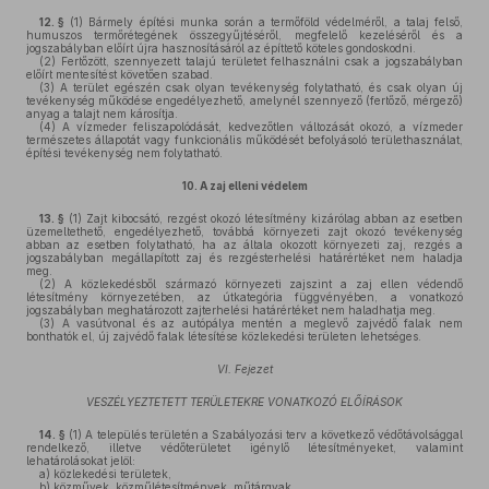
12. §
(1)
Bármely építési munka során a termőföld védelméről, a talaj felső,
humuszos termőrétegének összegyűjtéséről, megfelelő kezeléséről és a
jogszabályban előírt újra hasznosításáról az építtető köteles gondoskodni.
(2)
Fertőzött, szennyezett talajú területet felhasználni csak a jogszabályban
előírt mentesítést követően szabad.
(3)
A terület egészén csak olyan tevékenység folytatható, és csak olyan új
tevékenység működése engedélyezhető, amelynél szennyező (fertőző, mérgező)
anyag a talajt nem károsítja.
(4)
A vízmeder feliszapolódását, kedvezőtlen változását okozó, a vízmeder
természetes állapotát vagy funkcionális működését befolyásoló területhasználat,
építési tevékenység nem folytatható.
10.
A zaj elleni védelem
13. §
(1)
Zajt kibocsátó, rezgést okozó létesítmény kizárólag abban az esetben
üzemeltethető, engedélyezhető, továbbá környezeti zajt okozó tevékenység
abban az esetben folytatható, ha az általa okozott környezeti zaj, rezgés a
jogszabályban megállapított zaj és rezgésterhelési határértéket nem haladja
meg.
(2)
A közlekedésből származó környezeti zajszint a zaj ellen védendő
létesítmény környezetében, az útkategória függvényében, a vonatkozó
jogszabályban meghatározott zajterhelési határértéket nem haladhatja meg.
(3)
A vasútvonal és az autópálya mentén a meglevő zajvédő falak nem
bonthatók el, új zajvédő falak létesítése közlekedési területen lehetséges.
VI. Fejezet
VESZÉLYEZTETETT TERÜLETEKRE VONATKOZÓ ELŐÍRÁSOK
14. §
(1)
A település területén a Szabályozási terv a következő védőtávolsággal
rendelkező, illetve védőterületet igénylő létesítményeket, valamint
lehatárolásokat jelöl:
a)
közlekedési területek,
b)
közművek, közműlétesítmények, műtárgyak,