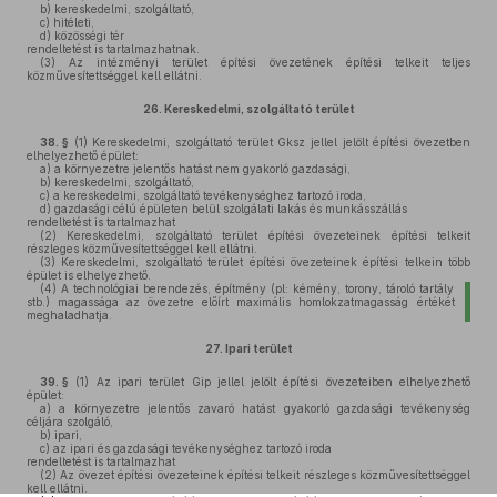
b)
kereskedelmi, szolgáltató,
c)
hitéleti,
d)
közösségi tér
rendeltetést is tartalmazhatnak.
(3)
Az intézményi terület építési övezetének építési telkeit teljes
közművesítettséggel kell ellátni.
26.
Kereskedelmi, szolgáltató terület
38. §
(1)
Kereskedelmi, szolgáltató terület Gksz jellel jelölt építési övezetben
elhelyezhető épület:
a)
a környezetre jelentős hatást nem gyakorló gazdasági,
b)
kereskedelmi, szolgáltató,
c)
a kereskedelmi, szolgáltató tevékenységhez tartozó iroda,
d)
gazdasági célú épületen belül szolgálati lakás és munkásszállás
rendeltetést is tartalmazhat
(2)
Kereskedelmi, szolgáltató terület építési övezeteinek építési telkeit
részleges közművesítettséggel kell ellátni.
(3)
Kereskedelmi, szolgáltató terület építési övezeteinek építési telkein több
épület is elhelyezhető.
(4)
A technológiai berendezés, építmény (pl: kémény, torony, tároló tartály
stb.) magassága az övezetre előírt maximális homlokzatmagasság értékét
meghaladhatja.
27.
Ipari terület
39. §
(1)
Az ipari terület Gip jellel jelölt építési övezeteiben elhelyezhető
épület:
a)
a környezetre jelentős zavaró hatást gyakorló gazdasági tevékenység
céljára szolgáló,
b)
ipari,
c)
az ipari és gazdasági tevékenységhez tartozó iroda
rendeltetést is tartalmazhat
(2)
Az övezet építési övezeteinek építési telkeit részleges közművesítettséggel
kell ellátni.