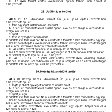
(3)
Az ipari terület építési övezeteinek építési telkein több épület is
elhelyezhető.
28.
Üdülőházas terület
40. §
(1)
Az üdülőházas terület Üü jellel jelölt építési övezeteiben
elhelyezhető épület:
a)
több egységet tartalmazó üdülőépület,
b)
a terület rendeltetésével összhangban levő és azt szolgáló kereskedelmi,
szolgáltató, szállás,
c)
sport
d)
tevékenységhez tartozó iroda,
rendeltetést is tartalmazhat. Nem létesíthető a területen lakó rendeltetési egység.
(2)
Az övezet építési övezeteinek építési telkeit részleges közművesítettséggel
kell ellátni, közműves szennyvízelvezetés mellett.
(3)
Az építési övezet építési telkein több épület is elhelyezhető.
(4)
Azépítési övezeteiben új üdülőegységenként 1 db parkolót kell biztosítani.
A parkolókat saját telken belül kell elhelyezni.
(5)
Az Üü-6 és Üü-7 jellel jelölt építési övezetekben kizárólag szállás,
pihenés, rekreáció, szabadidő eltöltése céljára szolgáló és az ezzel összefüggő
rendeltetést tartalmazó épületek helyezhetők el.
29.
Hétvégi házas üdülő terület
41. §
(1)
Hétvégi házas üdülőterület Üh jellel jelölt építési övezeteiben
elhelyezhető épület:
a)
legfeljebb két egységet tartalmazó üdülőépület,
b)
a terület rendeltetésével összhangban levő és azt szolgáló kereskedelmi,
szolgáltató, szállás,
c)
sport jellegű
rendeltetést is tartalmazhat. Nem létesíthető a területen lakó rendeltetési egység.
(2)
Az övezet építési övezeteinek építési telkeit részleges közművesítettséggel
kell ellátni, közműves szennyvízelvezetés mellett.
(3)
Az építési övezetben levő építési telken egy épület helyezhető el a
beépítési % keretein belül.