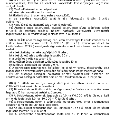
58. §
(1)
Az Má-1 jellel jelölt övezet elsősorban a növénytermesztés, és az
állattenyésztés, továbbá az ezekhez kapcsolódó tevékenységek végzésére
szolgáló terület.
(2)
Má-1 jelű övezetben elhelyezhető:
a)
növénytermesztéshez kapcsolódó,
b)
állattartáshoz, állattenyésztéshez kapcsolódó,
c)
az ezekhez kapcsolódó saját termék feldolgozás, tárolás, árusítás
építményei.
(3)
Nagy létszámú állattartó telep nem létesíthető.
(4)
Állattartó telep, belterülettől, továbbá belterületen kívüli beépítésre szánt
területtől és országos ökológiai hálózat határától, vízfolyástól, vízfelülettől
legkevesebb 100 m védőtávolság biztosításával alakítható ki.
59. §
(1)
Általános mezőgazdasági területen az országos településrendezési és
építési követelményekről szóló 253/1997. (XII. 20.) Kormányrendelet (a
továbbiakban: OTÉK.) mezőgazdasági területre vonatkozó előírásainak betartása
mellett:
a)
a beépítettség mértéke legfeljebb 3 % lehet,
b)
a beépíthető telek szélessége legalább 30 m ,
c)
a beépítés módja szabadon álló,
d)
az előkert és az oldalkert szélessége legalább 10 m ,
e)
az épületmagasság legfeljebb 7,0 m,
f)
A technológiai berendezés, építmény (pl: kémény, torony, tároló tartály stb.)
magassága az övezetre előírt maximális építménymagasságot meghaladhatja.
(2)
Az országos ökológiai hálózattal érintett földrészletek esetében az
épületeket az ökológiai hálózattal nem érintett területrészén kell elhelyezni.
60. §
(1)
Általános mezőgazdasági Má-1 jelű övezetben birtokközpontot az
OTÉK előírásai szerint lehet létesíteni.
(2)
Birtoktest kialakításához több, mezőgazdasági művelés alatt álló, összesen
legalább 10 ha nagyságú terület szükséges.
2
(3)
A birtokközpont telkének legalább az 1,0 ha (10.000 m
) területet el kell
2
érnie, de legfeljebb 3,0 ha (30.000 m
) területű lehet.
(4)
A birtokközpont telkén a beépítettség legfeljebb 40% lehet, a legnagyobb
épületenkénti alapterület nem korlátozott.
(5)
Az épületeket szabadonállóan kell elhelyezni, az elő- oldal- és hátsókert
legkisebb méreten 10,0 m lehet.
(6)
A legnagyobb épületmagasság legfeljebb 7,5 m lehet. A technológiai