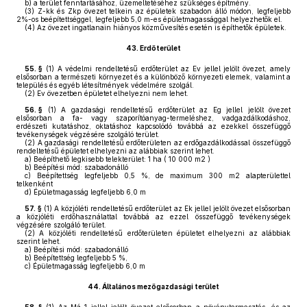
b)
a terület fenntartásához, üzemeltetéséhez szükséges építmény.
(3)
Z-kk és Zkp övezet telkein az épületek szabadon álló módon, legfeljebb
2%-os beépítettséggel, legfeljebb 5,0 m-es épületmagassággal helyezhetők el.
(4)
Az övezet ingatlanain hiányos közművesítés esetén is építhetők épületek.
43.
Erdőterület
55. §
(1)
A védelmi rendeltetésű erdőterület az Ev jellel jelölt övezet, amely
elsősorban a természeti környezet és a különböző környezeti elemek, valamint a
település és egyéb létesítmények védelmére szolgál.
(2)
Ev övezetben épületet elhelyezni nem lehet.
56. §
(1)
A gazdasági rendeltetésű erdőterület az Eg jellel jelölt övezet
elsősorban a fa- vagy szaporítóanyag-termeléshez, vadgazdálkodáshoz,
erdészeti kutatáshoz, oktatáshoz kapcsolódó továbbá az ezekkel összefüggő
tevékenységek végzésére szolgáló terület.
(2)
A gazdasági rendeltetésű erdőterületen az erdőgazdálkodással összefüggő
rendeltetésű épületet elhelyezni az alábbiak szerint lehet.
a)
Beépíthető legkisebb telekterület: 1 ha ( 10 000 m2 )
b)
Beépítési mód: szabadonálló
c)
Beépítettség legfeljebb 0,5 %, de maximum 300 m2 alapterülettel
telkenként
d)
Épületmagasság legfeljebb 6,0 m
57. §
(1)
A közjóléti rendeltetésű erdőterület az Ek jellel jelölt övezet elsősorban
a közjóléti erdőhasználattal továbbá az ezzel összefüggő tevékenységek
végzésére szolgáló terület.
(2)
A közjóléti rendeltetésű erdőterületen épületet elhelyezni az alábbiak
szerint lehet.
a)
Beépítési mód: szabadonálló
b)
Beépítettség legfeljebb 5 %,
c)
Épületmagasság legfeljebb 6,0 m
44.
Általános mezőgazdasági terület