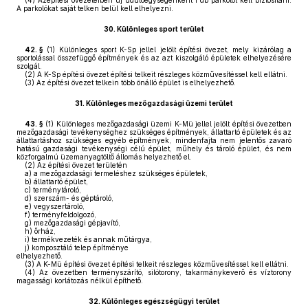
(4)
Azépítési övezeteiben új üdülőegységenként 1 db parkolót kell biztosítani.
A parkolókat saját telken belül kell elhelyezni.
30.
Különleges sport terület
42. §
(1)
Különleges sport K-Sp jellel jelölt építési övezet, mely kizárólag a
sportolással összefüggő építmények és az azt kiszolgáló épületek elhelyezésére
szolgál.
(2)
A K-Sp építési övezet építési telkeit részleges közművesítéssel kell ellátni.
(3)
Az építési övezet telkein több önálló épület is elhelyezhető.
31.
Különleges mezőgazdasági üzemi terület
43. §
(1)
Különleges mezőgazdasági üzemi K-Mü jellel jelölt építési övezetben
mezőgazdasági tevékenységhez szükséges építmények, állattartó épületek és az
állattartáshoz szükséges egyéb építmények, mindenfajta nem jelentős zavaró
hatású gazdasági tevékenységi célú épület, műhely és tároló épület, és nem
közforgalmú üzemanyagtöltő állomás helyezhető el.
(2)
Az építési övezet területén
a)
a mezőgazdasági termeléshez szükséges épületek,
b)
állattartó épület,
c)
terménytároló,
d)
szerszám- és géptároló,
e)
vegyszertároló,
f)
terményfeldolgozó,
g)
mezőgazdasági gépjavító,
h)
őrház,
i)
termékvezeték és annak műtárgya,
j)
komposztáló telep építménye
elhelyezhető.
(3)
A K-Mü építési övezet építési telkeit részleges közművesítéssel kell ellátni.
(4)
Az övezetben terményszárító, silótorony, takarmánykeverő és víztorony
magassági korlátozás nélkül építhető.
32.
Különleges egészségügyi terület