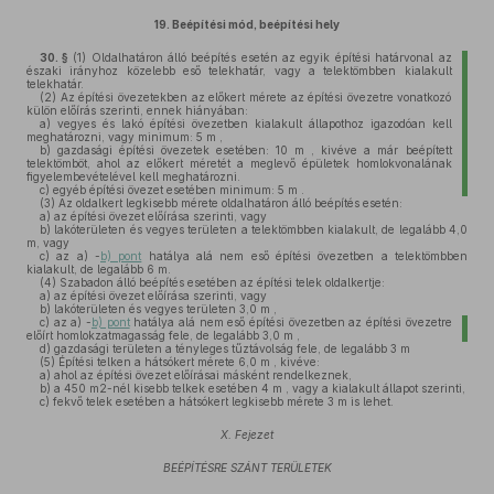
19.
Beépítési mód, beépítési hely
30. §
(1)
Oldalhatáron álló beépítés esetén az egyik építési határvonal az
északi irányhoz közelebb eső telekhatár, vagy a telektömbben kialakult
telekhatár.
(2)
Az építési övezetekben az előkert mérete az építési övezetre vonatkozó
külön előírás szerinti, ennek hiányában:
a)
vegyes és lakó építési övezetben kialakult állapothoz igazodóan kell
meghatározni, vagy minimum: 5 m ,
b)
gazdasági építési övezetek esetében: 10 m , kivéve a már beépített
telektömböt, ahol az előkert méretét a meglevő épületek homlokvonalának
figyelembevételével kell meghatározni.
c)
egyéb építési övezet esetében minimum: 5 m .
(3)
Az oldalkert legkisebb mérete oldalhatáron álló beépítés esetén:
a)
az építési övezet előírása szerinti, vagy
b)
lakóterületen és vegyes területen a telektömbben kialakult, de legalább 4,0
m, vagy
c)
az a) -
b) pont
hatálya alá nem eső építési övezetben a telektömbben
kialakult, de legalább 6 m.
(4)
Szabadon álló beépítés esetében az építési telek oldalkertje:
a)
az építési övezet előírása szerinti, vagy
b)
lakóterületen és vegyes területen 3,0 m ,
c)
az a) -
b) pont
hatálya alá nem eső építési övezetben az építési övezetre
előírt homlokzatmagasság fele, de legalább 3,0 m ,
d)
gazdasági területen a tényleges tűztávolság fele, de legalább 3 m
(5)
Építési telken a hátsókert mérete 6,0 m , kivéve:
a)
ahol az építési övezet előírásai másként rendelkeznek,
b)
a 450 m2-nél kisebb telkek esetében 4 m , vagy a kialakult állapot szerinti,
c)
fekvő telek esetében a hátsókert legkisebb mérete 3 m is lehet.
X. Fejezet
BEÉPÍTÉSRE SZÁNT TERÜLETEK