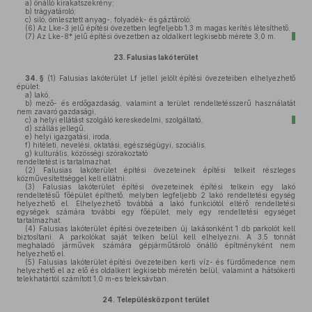
a)
önálló kirakatszekrény;
b)
trágyatároló;
c)
siló, ömlesztett anyag-, folyadék- és gáztároló;
(6)
Az Lke-3 jelű építési övezetben legfeljebb 1,3 m magas kerítés létesíthető.
(7)
Az Lke-8* jelű építési övezetben az oldalkert legkisebb mérete 3,0 m.
23.
Falusias lakóterület
34. §
(1)
Falusias lakóterület Lf jellel jelölt építési övezeteiben elhelyezhető
épület:
a)
lakó,
b)
mező- és erdőgazdaság, valamint a terület rendeltetésszerű használatát
nem zavaró gazdasági,
c)
a helyi ellátást szolgáló kereskedelmi, szolgáltató,
d)
szállás jellegű,
e)
helyi igazgatási, iroda,
f)
hitéleti, nevelési, oktatási, egészségügyi, szociális,
g)
kulturális, közösségi szórakoztató
rendeltetést is tartalmazhat.
(2)
Falusias lakóterület építési övezeteinek építési telkeit részleges
közművesítettséggel kell ellátni.
(3)
Falusias lakóterület építési övezeteinek építési telkein egy lakó
rendeltetésű főépület építhető, melyben legfeljebb 2 lakó rendeltetési egység
helyezhető el. Elhelyezhető továbbá a lakó funkciótól eltérő rendeltetési
egységek számára további egy főépület, mely egy rendeltetési egységet
tartalmazhat.
(4)
Falusias lakóterület építési övezeteiben új lakásonként 1 db parkolót kell
biztosítani. A parkolókat saját telken belül kell elhelyezni. A 3,5 tonnát
meghaladó járművek számára gépjárműtároló önálló építményként nem
helyezhető el.
(5)
Falusias lakóterület építési övezeteiben kerti víz- és fürdőmedence nem
helyezhető el az elő és oldalkert legkisebb méretén belül, valamint a hátsókerti
telekhatártól számított 1,0 m-es teleksávban.
24.
Településközpont terület