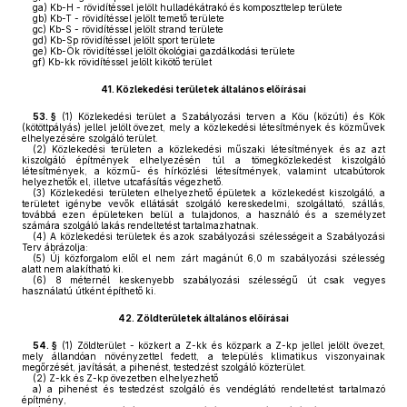
ga)
Kb-H - rövidítéssel jelölt hulladékátrakó és komposzttelep területe
gb)
Kb-T - rövidítéssel jelölt temető területe
gc)
Kb-S - rövidítéssel jelölt strand területe
gd)
Kb-Sp rövidítéssel jelölt sport területe
ge)
Kb-Ök rövidítéssel jelölt ökológiai gazdálkodási területe
gf)
Kb-kk rövidítéssel jelölt kikötő terület
41.
Közlekedési területek általános előírásai
53. §
(1)
Közlekedési terület a Szabályozási terven a Köu (közúti) és Kök
(kötöttpályás) jellel jelölt övezet, mely a közlekedési létesítmények és közművek
elhelyezésére szolgáló terület.
(2)
Közlekedési területen a közlekedési műszaki létesítmények és az azt
kiszolgáló építmények elhelyezésén túl a tömegközlekedést kiszolgáló
létesítmények, a közmű- és hírközlési létesítmények, valamint utcabútorok
helyezhetők el, illetve utcafásítás végezhető.
(3)
Közlekedési területen elhelyezhető épületek a közlekedést kiszolgáló, a
területet igénybe vevők ellátását szolgáló kereskedelmi, szolgáltató, szállás,
továbbá ezen épületeken belül a tulajdonos, a használó és a személyzet
számára szolgáló lakás rendeltetést tartalmazhatnak.
(4)
A közlekedési területek és azok szabályozási szélességeit a Szabályozási
Terv ábrázolja:
(5)
Új közforgalom elől el nem zárt magánút 6,0 m szabályozási szélesség
alatt nem alakítható ki.
(6)
8 méternél keskenyebb szabályozási szélességű út csak vegyes
használatú útként építhető ki.
42.
Zöldterületek általános előírásai
54. §
(1)
Zöldterület - közkert a Z-kk és közpark a Z-kp jellel jelölt övezet,
mely állandóan növényzettel fedett, a település klimatikus viszonyainak
megőrzését, javítását, a pihenést, testedzést szolgáló közterület.
(2)
Z-kk és Z-kp övezetben elhelyezhető
a)
a pihenést és testedzést szolgáló és vendéglátó rendeltetést tartalmazó
építmény,