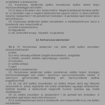
rendeltetést is tartalmazhat.
(2)
Kisvárosias lakóterület építési övezeteinek építési telkeit teljes
közművesítettséggel kell ellátni.
(3)
Új lakás a területen nem helyezhető el. Meglevő lakóépület bontása esetén
az új épületben csak a meglevő lakásszámmal egyező számú új lakás építhető,
melyhez lakásonként 1 db parkolót kell biztosítani. A parkolókat saját telken belül
kell elhelyezni.
(4)
Kisvárosias lakóterület építési övezeteiben a melléképítmények közül a
következők nem helyezhetők el:
a)
önálló kirakatszekrény;
b)
trágyatároló;
c)
siló, ömlesztett anyag-, folyadék- és gáztároló;
22.
Kertvárosias lakóterület
33. §
(1)
Kertvárosias lakóterület Lke jellel jelölt építési övezetben
elhelyezhető épület
a)
lakó;
b)
a helyi lakosság ellátását szolgáló kereskedelmi, szolgáltató;
c)
hitéleti, nevelési, oktatási, egészségügyi, szociális;
d)
kulturális;
e)
szállás jellegű;
f)
sport
rendeltetést is tartalmazhat.
(2)
Kertvárosias lakóterület építési övezeteinek építési telkeit részleges
közművesítettséggel kell ellátni, közműves szennyvízelvezetés mellett. A
szennyvíz gerincvezeték kiépítéséig zárt szennyvíztároló építése
engedélyezhető.
(3)
Az Lke jelű építési övezetekben az építési helyen belül egy főépület
helyezhető el, amely legfeljebb két önálló rendeltetési egységet tartalmazhat.
Építhető továbbá a lakófunkciót kiegészítő funkció számára egy önálló
melléképület.
(4)
Az építési övezetben új lakásonként 1 db parkolót kell biztosítani. A
parkolókat saját telken belül kell elhelyezni.
(5)
A melléképítmények közül a következők nem helyezhetők el az Lke építési
övezetekben: