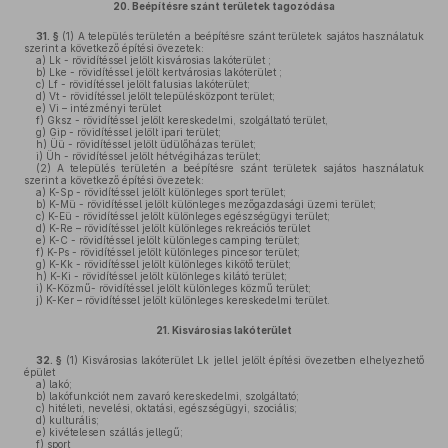
20.
Beépítésre szánt területek tagozódása
31. §
(1)
A település területén a beépítésre szánt területek sajátos használatuk
szerint a következő építési övezetek:
a)
Lk - rövidítéssel jelölt kisvárosias lakóterület ;
b)
Lke - rövidítéssel jelölt kertvárosias lakóterület ;
c)
Lf - rövidítéssel jelölt falusias lakóterület;
d)
Vt - rövidítéssel jelölt településközpont terület;
e)
Vi – intézményi terület
f)
Gksz - rövidítéssel jelölt kereskedelmi, szolgáltató terület,
g)
Gip - rövidítéssel jelölt ipari terület;
h)
Üü - rövidítéssel jelölt üdülőházas terület;
i)
Üh - rövidítéssel jelölt hétvégiházas terület;
(2)
A település területén a beépítésre szánt területek sajátos használatuk
szerint a következő építési övezetek:
a)
K-Sp - rövidítéssel jelölt különleges sport terület;
b)
K-Mü - rövidítéssel jelölt különleges mezőgazdasági üzemi terület;
c)
K-Eü - rövidítéssel jelölt különleges egészségügyi terület;
d)
K-Re – rövidítéssel jelölt különleges rekreációs terület
e)
K-C - rövidítéssel jelölt különleges camping terület;
f)
K-Ps - rövidítéssel jelölt különleges pincesor terület;
g)
K-Kk - rövidítéssel jelölt különleges kikötő terület;
h)
K-Ki - rövidítéssel jelölt különleges kilátó terület;
i)
K-Közmű- rövidítéssel jelölt különleges közmű terület;
j)
K-Ker – rövidítéssel jelölt különleges kereskedelmi terület.
21.
Kisvárosias lakóterület
32. §
(1)
Kisvárosias lakóterület Lk jellel jelölt építési övezetben elhelyezhető
épület
a)
lakó;
b)
lakófunkciót nem zavaró kereskedelmi, szolgáltató;
c)
hitéleti, nevelési, oktatási, egészségügyi, szociális;
d)
kulturális;
e)
kivételesen szállás jellegű;
f)
sport