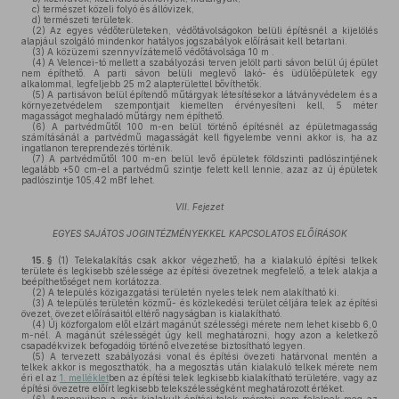
c)
természet közeli folyó és állóvizek,
d)
természeti területek.
(2)
Az egyes védőterületeken, védőtávolságokon belüli építésnél a kijelölés
alapjául szolgáló mindenkor hatályos jogszabályok előírásait kell betartani.
(3)
A közüzemi szennyvízátemelő védőtávolsága 10 m .
(4)
A Velencei-tó mellett a szabályozási terven jelölt parti sávon belül új épület
nem építhető. A parti sávon belüli meglevő lakó- és üdülőépületek egy
alkalommal, legfeljebb 25 m2 alapterülettel bővíthetők.
(5)
A partisávon belül építendő műtárgyak létesítésekor a látványvédelem és a
környezetvédelem szempontjait kiemelten érvényesíteni kell, 5 méter
magasságot meghaladó műtárgy nem építhető.
(6)
A partvédműtől 100 m-en belül történő építésnél az épületmagasság
számításánál a partvédmű magasságát kell figyelembe venni akkor is, ha az
ingatlanon tereprendezés történik.
(7)
A partvédműtől 100 m-en belül levő épületek földszinti padlószintjének
legalább +50 cm-el a partvédmű szintje felett kell lennie, azaz az új épületek
padlószintje 105,42 mBf lehet.
VII. Fejezet
EGYES SAJÁTOS JOGINTÉZMÉNYEKKEL KAPCSOLATOS ELŐÍRÁSOK
15. §
(1)
Telekalakítás csak akkor végezhető, ha a kialakuló építési telkek
területe és legkisebb szélessége az építési övezetnek megfelelő, a telek alakja a
beépíthetőséget nem korlátozza.
(2)
A település közigazgatási területén nyeles telek nem alakítható ki.
(3)
A település területén közmű- és közlekedési terület céljára telek az építési
övezet, övezet előírásaitól eltérő nagyságban is kialakítható.
(4)
Új közforgalom elől elzárt magánút szélességi mérete nem lehet kisebb 6,0
m-nél. A magánút szélességét úgy kell meghatározni, hogy azon a keletkező
csapadékvizek befogadóig történő elvezetése biztosítható legyen.
(5)
A tervezett szabályozási vonal és építési övezeti határvonal mentén a
telkek akkor is megoszthatók, ha a megosztás után kialakuló telkek mérete nem
éri el az
1. melléklet
ben az építési telek legkisebb kialakítható területére, vagy az
építési övezetre előírt legkisebb telekszélességként meghatározott értéket.