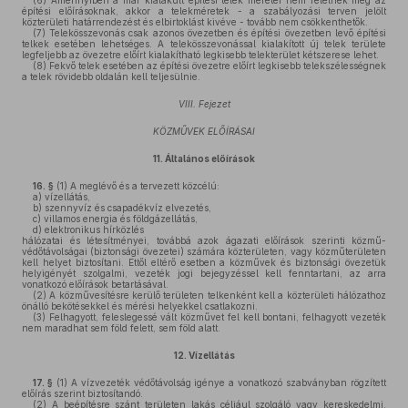
(6)
Amennyiben a már kialakult építési telek méretei nem felelnek meg az
építési előírásoknak, akkor a telekméretek - a szabályozási terven jelölt
közterületi határrendezést és elbirtoklást kivéve - tovább nem csökkenthetők.
(7)
Telekösszevonás csak azonos övezetben és építési övezetben levő építési
telkek esetében lehetséges. A telekösszevonással kialakított új telek területe
legfeljebb az övezetre előírt kialakítható legkisebb telekterület kétszerese lehet.
(8)
Fekvő telek esetében az építési övezetre előírt legkisebb telekszélességnek
a telek rövidebb oldalán kell teljesülnie.
VIII. Fejezet
KÖZMŰVEK ELŐÍRÁSAI
11.
Általános előírások
16. §
(1)
A meglévő és a tervezett közcélú:
a)
vízellátás,
b)
szennyvíz és csapadékvíz elvezetés,
c)
villamos energia és földgázellátás,
d)
elektronikus hírközlés
hálózatai és létesítményei, továbbá azok ágazati előírások szerinti közmű-
védőtávolságai (biztonsági övezetei) számára közterületen, vagy közműterületen
kell helyet biztosítani. Ettől eltérő esetben a közművek és biztonsági övezetük
helyigényét szolgalmi, vezeték jogi bejegyzéssel kell fenntartani, az arra
vonatkozó előírások betartásával.
(2)
A közművesítésre kerülő területen telkenként kell a közterületi hálózathoz
önálló bekötésekkel és mérési helyekkel csatlakozni.
(3)
Felhagyott, feleslegessé vált közművet fel kell bontani, felhagyott vezeték
nem maradhat sem föld felett, sem föld alatt.
12.
Vízellátás
17. §
(1)
A vízvezeték védőtávolság igénye a vonatkozó szabványban rögzített
előírás szerint biztosítandó.
(2)
A beépítésre szánt területen lakás céljául szolgáló vagy kereskedelmi,