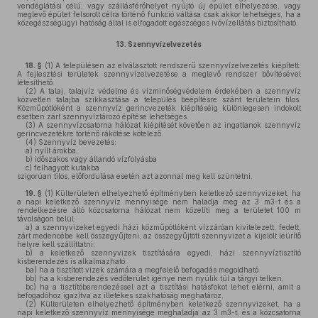
vendéglátási célú, vagy szállásférőhelyet nyújtó új épület elhelyezése, vagy
meglevő épület felsorolt célra történő funkció váltása csak akkor lehetséges, ha a
közegészségügyi hatóság által is elfogadott egészséges ivóvízellátás biztosítható.
13.
Szennyvízelvezetés
18. §
(1)
A településen az elválasztott rendszerű szennyvízelvezetés kiépített.
A fejlesztési területek szennyvízelvezetése a meglevő rendszer bővítésével
létesíthető.
(2)
A talaj, talajvíz védelme és vízminőségvédelem érdekében a szennyvíz
közvetlen talajba szikkasztása a település beépítésre szánt területein tilos.
Közműpótlóként a szennyvíz gerincvezeték kiépítéséig különlegesen indokolt
esetben zárt szennyvíztározó építése lehetséges.
(3)
A szennyvízcsatorna hálózat kiépítését követően az ingatlanok szennyvíz
gerincvezetékre történő rákötése kötelező.
(4)
Szennyvíz bevezetés:
a)
nyílt árokba,
b)
időszakos vagy állandó vízfolyásba
c)
felhagyott kutakba
szigorúan tilos, előfordulása esetén azt azonnal meg kell szüntetni.
19. §
(1)
Külterületen elhelyezhető építményben keletkező szennyvizeket, ha
a napi keletkező szennyvíz mennyisége nem haladja meg az 3 m3-t és a
rendelkezésre álló közcsatorna hálózat nem közelíti meg a területet 100 m
távolságon belül:
a)
a szennyvizeket egyedi házi közműpótlóként vízzáróan kivitelezett, fedett,
zárt medencébe kell összegyűjteni, az összegyűjtött szennyvizet a kijelölt leürítő
helyre kell szállíttatni;
b)
a keletkező szennyvizek tisztítására egyedi, házi szennyvíztisztító
kisberendezés is alkalmazható:
ba)
ha a tisztított vizek számára a megfelelő befogadás megoldható
bb)
ha a kisberendezés védőterület igénye nem nyúlik túl a tárgyi telken,
bc)
ha a tisztítóberendezéssel azt a tisztítási hatásfokot lehet elérni, amit a
befogadóhoz igazítva az illetékes szakhatóság meghatároz.
(2)
Külterületen elhelyezhető építményben keletkező szennyvizeket, ha a
napi keletkező szennyvíz mennyisége meghaladja az 3 m3-t, és a közcsatorna