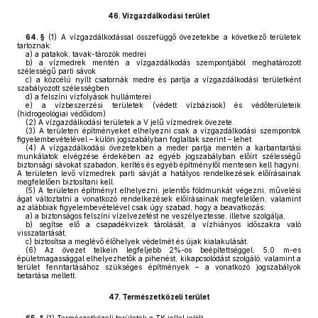
46.
Vízgazdálkodási terület
64. §
(1)
A vízgazdálkodással összefüggő övezetekbe a következő területek
tartoznak:
a)
a patakok, tavak-tározók medrei
b)
a vízmedrek mentén a vízgazdálkodás szempontjából meghatározott
szélességű parti sávok
c)
a közcélú nyílt csatornák medre és partja a vízgazdálkodási területként
szabályozott szélességben
d)
a felszíni vízfolyások hullámterei
e)
a vízbeszerzési területek (védett vízbázisok) és védőterületeik
(hidrogeológiai védőidom)
(2)
A vízgazdálkodási területek a V jelű vízmedrek övezete.
(3)
A területen építményeket elhelyezni csak a vízgazdálkodási szempontok
figyelembevételével – külön jogszabályban foglaltak szerint – lehet.
(4)
A vízgazdálkodási övezetekben a meder partja mentén a karbantartási
munkálatok elvégzése érdekében az egyéb jogszabályban előírt szélességű
biztonsági sávokat szabadon, kerítés és egyéb építménytől mentesen kell hagyni.
A területen levő vízmedrek parti sávját a hatályos rendelkezések előírásainak
megfelelően biztosítani kell.
(5)
A területen építményt elhelyezni, jelentős földmunkát végezni, művelési
ágat változtatni a vonatkozó rendelkezések előírásainak megfelelően, valamint
az alábbiak figyelembevételével csak úgy szabad, hogy a beavatkozás:
a)
a biztonságos felszíni vízelvezetést ne veszélyeztesse, illetve szolgálja,
b)
segítse elő a csapadékvizek tárolását, a vízhiányos időszakra való
visszatartását,
c)
biztosítsa a meglévő élőhelyek védelmét és újak kialakulását.
(6)
Az övezet telkein legfeljebb 2%-os beépítettséggel, 5,0 m-es
épületmagassággal elhelyezhetők a pihenést, kikapcsolódást szolgáló, valamint a
terület fenntartásához szükséges építmények – a vonatkozó jogszabályok
betartása mellett.
47.
Természetközeli terület