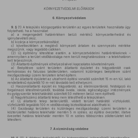
KÖRNYEZETVÉDELMI ELŐÍRÁSOK
6.
Környezetvédelem
9. §
(1)
A település közigazgatási területén az egyes területek használata úgy
folytatható, ha a használat:
a)
a megengedett határértéken belüli mértékű környezetterhelést és
igénybevételt okoz,
b)
kizárja a környezetkárosítást,
c)
következtében a meglévő környezeti ártalom és szennyezés mértéke
megszűnik, vagy legalább csökken.
(2)
Új építmény létesítése esetén, a környezetvédelmi határértékeknek –
amennyiben a terület védőtávolsága nem került meghatározásra – a telekhatáron
kell teljesülniük.
(3)
Állattartó építmények elhelyezésével kapcsolatos követelmények:
a)
Beépítésre szánt területen állattartó épületet és trágyatárolót csak
kertvárosias és falusias lakóterületen, valamint különleges beépítésre szánt
mezőgazdasági üzemi területen lehet építeni.
b)
Az állattartó épületet az utcafronti építési vonaltól számított 15 m-en túl, lakó
rendeltetésű épülettől 10 m-nél távolabb kell elhelyezni.
c)
Haszonállattartó épület és trágyatároló, az élelmiszertároló, feldolgozó és
forgalmazó létesítményektől, továbbá óvoda, iskola, egészségügyi intézmények
és gyógyszertár telekhatárától számított 50 méteren belül nem építhető.
d)
Nagylétszámú állattartó telep nem létesíthető a településen.
e)
Új állattartó telep belterülettől, védett terület határától vízfolyástól,
vízfelülettől legalább 100 m védőtávolság biztosításával alakítható ki.
(4)
Gazdasági területen és különleges mezőgazdasági üzemi területen a
közterülettel határos telekhatár mentén 5 m széles, az építési övezettel, illetve
övezettel határos telekhatár mentén 10 m széles többszintes zöldterületet kell
létesíteni.
7.
A vízminőség védelme