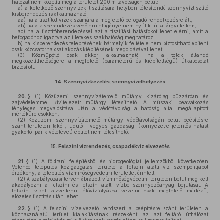
hálózat nem közelíti meg a területet 200 m távolságon belül:
a)
a keletkező szennyvizek tisztítására helyben létesítendő szennyvíztisztító
kisberendezés is alkalmazható:
aa)
ha a tisztított vizek számára a megfelelő befogadó rendelkezésre áll,
ab)
ha a kisberendezés védőterület igénye nem nyúlik túl a tárgyi telken,
ac)
ha a tisztítóberendezéssel azt a tisztítási hatásfokot lehet elérni, amit a
befogadóhoz igazítva az illetékes szakhatóság meghatároz.
b)
ha kisberendezés telepítésének bármelyik feltétele nem biztosítható építeni
csak közcsatorna csatlakozás kiépítésének megoldásával lehet.
(3)
Közműpótló csak akkor alkalmazható, ha a telek állandó
megközelíthetőségére a megfelelő (paraméterű és kiépítettségű) útkapcsolat
biztosított.
14.
Szennyvízkezelés, szennyvízelhelyezés
20. §
(1)
Közüzemi szennyvízátemelő műtárgy kizárólag bűzzáróan és
zajvédelemmel kivitelezett műtárgy létesíthető. A műszaki beavatkozás
tényleges megvalósítása után a védőtávolság a hatóság által megállapított
mértékűre csökken.
(2)
Közüzemi szennyvízátemelő műtárgy védőtávolságán belül beépítésre
szánt területen lakó-, üdülő-, vegyes, gazdasági (környezetre jelentős hatást
gyakorló ipar kivételével) épület nem létesíthető.
15.
Felszíni vízrendezés, csapadékvíz elvezetés
21. §
(1)
A földtani felépítésből és hidrogeológiai jellemzőkből következően
Velence település közigazgatási területe a felszín alatti víz szempontjából
érzékeny, a település vízminőségvédelmi területtel érintett.
(2)
A szabályozási terven ábrázolt vízminőségvédelmi területen belül meg kell
akadályozni a felszíni és felszín alatti vízbe szennyezőanyag bejutását. A
felszíni vizet közvetlenül élővízfolyásba vezetni csak megfelelő mértékű,
előzetes tisztítás után lehet.
22. §
(1)
A felszíni vízelvezető rendszert a beépítésre szánt területen a
közhasználatú terület kialakításának részeként, az azt feltáró úthálózat