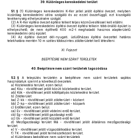
39.
Különleges kereskedelmi terület
51. §
(1)
Különleges kereskedelmi K-Ker jellel jelölt építési övezet, melyben
kizárólag kereskedelmi célra szolgáló és az ezzel összefüggő, ezt kiszolgáló
tevékenység elhelyezésére szolgál.
(2)
A K-Ker építési övezet építési telkeit teljes közművesítéssel kell ellátni.
(3)
Különleges kereskedelmi építési övezet építési telkein több önálló épület is
elhelyezhető, de nem építhető 400 m2-t meghaladó hasznos alapterületű
kereskedelmi célú épület.
(4)
Az építési övezet dél-nyugati, üdülőházas építési övezettel határos
telekhatára mentén 10 m széles többszintes zöldterületet kell létesíteni.
XI. Fejezet
BEÉPÍTÉSRE NEM SZÁNT TERÜLETEK
40.
Beépítésre nem szánt területek tagozódása
52. §
A település területén a beépítésre nem szánt területek sajátos
használatuk szerint a következő övezetek:
a)
Közlekedési terület, ezen belül:
aa)
Köu - rövidítéssel jelölt közúti közlekedési terület,
ab)
Kök - rövidítéssel jelölt kötöttpályás közlekedési terület.
b)
Zöldterület
ba)
Z-kk - rövidítéssel jelölt zöldterület – közkert
bb)
Z-kp – rövídítéssel jelölt zöldterület - közpark
c)
Erdőterület, ezen belül:
ca)
Ev - rövidítéssel jelölt védelmi erdő terület,
cb)
Eg – rövidítéssel jelölt gazdasági erdő
cc)
Ek - rövidítéssel jelölt közjóléti erdő terület
d)
Mezőgazdasági terület Má - rövidítéssel jelölt általános mezőgazdasági
terület;
e)
V - rövidítéssel jelölt vízgazdálkodási terület,
f)
TK - rövidítéssel jelölt természetközeli terület,
g)
Különleges beépítésre nem szánt területek