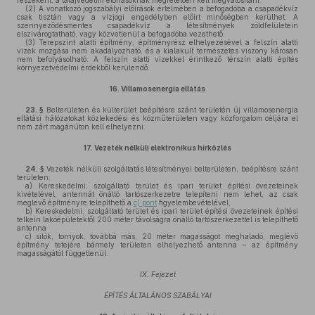
részeként, a talajvédelmi előírásoknak megfelelően kell megvalósítani.
(2)
A vonatkozó jogszabályi előírások értelmében a befogadóba a csapadékvíz
csak tisztán vagy a vízjogi engedélyben előírt minőségben kerülhet. A
szennyeződésmentes csapadékvíz a létesítmények zöldfelületein
elszivárogtatható, vagy közvetlenül a befogadóba vezethető.
(3)
Terepszint alatti építmény, építményrész elhelyezésével a felszín alatti
vizek mozgása nem akadályozható, és a kialakult természetes viszony károsan
nem befolyásolható. A felszín alatti vizekkel érintkező térszín alatti építés
környezetvédelmi érdekből kerülendő.
16.
Villamosenergia ellátás
23. §
Belterületen és külterület beépítésre szánt területén új villamosenergia
ellátási hálózatokat közlekedési és közműterületen vagy közforgalom céljára el
nem zárt magánúton kell elhelyezni.
17.
Vezeték nélküli elektronikus hírközlés
24. §
Vezeték nélküli szolgáltatás létesítményei belterületen, beépítésre szánt
területen:
a)
Kereskedelmi, szolgáltató terület és ipari terület építési övezeteinek
kivételével, antennát önálló tartószerkezetre telepíteni nem lehet, az csak
meglevő építményre telepíthető a
c) pont
figyelembevételével,
b)
Kereskedelmi, szolgáltató terület és ipari terület építési övezeteinek építési
telkein lakóépületektől 200 méter távolságra önálló tartószerkezettel is telepíthető
antenna
c)
silók, tornyok, továbbá más, 20 méter magasságot meghaladó, meglévő
építmény tetejére bármely területen elhelyezhető antenna – az építmény
magasságától függetlenül.
IX. Fejezet
ÉPÍTÉS ÁLTALÁNOS SZABÁLYAI