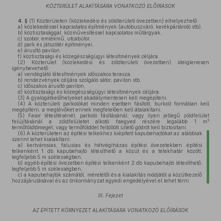
KÖZTERÜLET ALAKÍTÁSÁRA VONATKOZÓ ELŐÍRÁSOK
4. §
(1)
Közterületen (közlekedési és zöldterületi övezetben) elhelyezhető
a)
közlekedéssel kapcsolatos építmények (autóbuszváró, kerékpártároló stb),
b)
köztisztasággal, közművesítéssel kapcsolatos műtárgyak,
c)
szobor, emlékmű, utcabútor,
d)
park és játszótér építményei,
e)
árusító pavilon,
f)
köztisztasági és közegészségügyi létesítmények céljára.
(2)
Közterület (közlekedési és zöldterületi övezetben) ideiglenesen
igénybevehető:
a)
vendéglátó létesítmények időszakos terasza,
b)
rendezvények céljára szolgáló sátor, pavilon stb,
c)
időszakos árusító pavilon,
d)
köztisztasági és közegészségügyi létesítmények céljára.
(3)
A gyalogátkelőhelyeket akadálymentesen kell megépíteni.
(4)
A közterületi parkolókat minden esetben fásított, burkolt formában kell
megépíteni, a meglévőket ennek megfelelően kell átalakítani.
(5)
Fasor létesítésénél, parkoló fásításánál, vagy ilyen jellegű zöldfelület
3
felújításánál a zöldfelületet alkotó faegyed részére legalább 1 m
termőföldtömeget, vagy termőfölddel feltöltött ültető gödröt kell biztosítani.
(6)
A közterületen az építési telkekhez kiépített kapubehajtókat az alábbiak
szerint lehet kialakítani:
a)
kertvárosias, falusias és hétvégiházas építési övezetekben építési
telkenként 1 db kapubehajtó létesíthető a közút és a telekhatár között,
legfeljebb 5 m szélességben,
b)
egyéb építési övezetben építési telkenként 2 db kapubehajtó létesíthető,
legfeljebb 5 m szélességben,
c)
a kapubehajtók számától, méretétől és a kialakítás módjától a közútkezelő
hozzájárulásával és az önkormányzat egyedi engedélyével el lehet térni.
III. Fejezet
AZ ÉPÍTETT KÖRNYEZET ALAKÍTÁSÁRA VONATKOZÓ ELŐÍRÁSOK