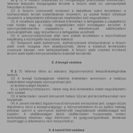
10. §
(1)
A földtani felépítésből és hidrogeológiai jellemzőkből következően,
Velence település közigazgatási területe a felszín alatti víz szempontjából
fokozottan érzékeny.
(2)
A felszíni vízelvezető rendszert a beépítésre szánt területeken a
közhasználatú terület kialakításának részeként, az azokat feltáró úthálózat
részeként, a talajvédelmi előírásoknak megfelelően kell megvalósítani.
(3)
A vonatkozó jogszabályi előírások értelmében a befogadóba a csapadékvíz
csak tisztán vagy a vízjogi engedélyben előírt minőségben kerülhet. A
szennyeződésmentes csapadékvíz a létesítmények zöldfelületein
elszivárogtatható, vagy közvetlenül a befogadóba vezethető.
(4)
A szennyvízközművek által nem ellátott területeken a közműhálózat
kiépítéséig a közműpótló használata kötelező.
(5)
Terepszint alatti építmények, építményrészek elhelyezésével a felszín
alatti vizek mozgása nem akadályozható, illetve a kialakult természetes
viszonyok károsan nem befolyásolhatók. A felszín alatti vizekkel érintkező
térszín alatti építés környezetvédelmi érdekből kerülendő.
8.
A levegő védelme
11. §
(1)
Velence Város az alacsony légszennyezésű településkategóriába
tartozik.
(2)
A levegő tisztaságának védelme érdekében semmilyen, a hatályos
határértéket meghaladó szennyezéssel járó
a)
tevékenységet folytatni,
b)
új építményt elhelyezni, illetve meg lévő rendeltetési módot megváltoztatni
nem szabad.
(3)
A belterületen zavaró környezeti hatású bűzzel járó területhasználat nem
folytatható.
(4)
A zavaró mértékű légszennyező környezeti emisszióval járó, szagos-bűzös
létesítmény körül a közegészségügyi, a környezetvédelmi és az építési hatóság
előírásai szerint a szennyező építménytől meghatározott védőtávolságot kell
kijelölni. A védőtávolságon belüli védőterületen huzamosabb emberi
tartózkodásra alkalmas, vagy élelmiszer- és gyógyszergyártással, tárolással
összefüggő új létesítmény nem helyezhető el.
9.
A termőföld védelme