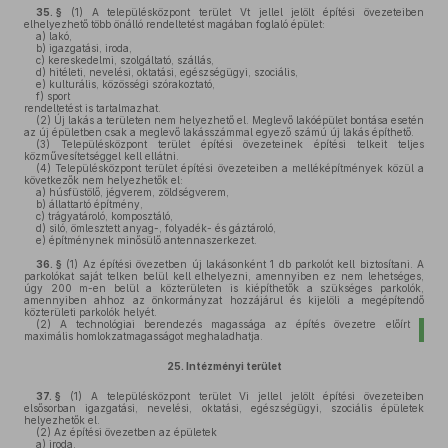
35. §
(1)
A településközpont terület Vt jellel jelölt építési övezeteiben
elhelyezhető több önálló rendeltetést magában foglaló épület:
a)
lakó,
b)
igazgatási, iroda,
c)
kereskedelmi, szolgáltató, szállás,
d)
hitéleti, nevelési, oktatási, egészségügyi, szociális,
e)
kulturális, közösségi szórakoztató,
f)
sport
rendeltetést is tartalmazhat.
(2)
Új lakás a területen nem helyezhető el. Meglevő lakóépület bontása esetén
az új épületben csak a meglevő lakásszámmal egyező számú új lakás építhető.
(3)
Településközpont terület építési övezeteinek építési telkeit teljes
közművesítetséggel kell ellátni.
(4)
Településközpont terület építési övezeteiben a melléképítmények közül a
következők nem helyezhetők el:
a)
húsfüstölő, jégverem, zöldségverem,
b)
állattartó építmény,
c)
trágyatároló, komposztáló,
d)
siló, ömlesztett anyag-, folyadék- és gáztároló,
e)
építménynek minősülő antennaszerkezet.
36. §
(1)
Az építési övezetben új lakásonként 1 db parkolót kell biztosítani. A
parkolókat saját telken belül kell elhelyezni, amennyiben ez nem lehetséges,
úgy 200 m-en belül a közterületen is kiépíthetők a szükséges parkolók,
amennyiben ahhoz az önkormányzat hozzájárul és kijelöli a megépítendő
közterületi parkolók helyét.
(2)
A technológiai berendezés magassága az építés övezetre előírt
maximális homlokzatmagasságot meghaladhatja.
25.
Intézményi terület
37. §
(1)
A településközpont terület Vi jellel jelölt építési övezeteiben
elsősorban igazgatási, nevelési, oktatási, egészségügyi, szociális épületek
helyezhetők el.
(2)
Az építési övezetben az épületek
a)
iroda,