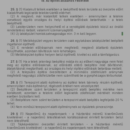
18.
Az építés általános feltételei
25. §
(1)
Kialakult telkek esetében a beépíthető telek területe az övezetre előírt
kialakítható legkisebb telekterülettől eltérhet.
(2)
A meglevő, már kialakított telkek esetében - amennyiben a telekre
vonatkozó egyéb országos és helyi építési előírások betarthatók - a telek
beépíthető.
(3)
Lakóterületen nem helyezhető el a vendéglátó épületek közül az önálló
rendeltetésű italbolt, valamint üzemanyagtöltő.
(4)
Új lakóépület homlokzatmagassága min. 3 m kell legyen.
26. §
(1)
Melléképület vegyes területen csak egylakásos lakóépülettel beépített
ingatlanon építhető.
(2)
E rendelet előírásainak nem megfelelő, meglevő állattartó épületek
felújíthatók, azonban bővítésük nem lehetséges.
(3)
Melléképület építési helyen belül építhető, kivétel ez alól a támfalgarázs.
27. §
(1)
Ha a telek jelenlegi beépítési módja és az előkert nagysága nem felel
meg az építési előírásoknak, az előírástól eltérő beépítési mód bővítésnél,
átalakításnál megtartható, az országos és helyi építési előírások betartása mellett.
(2)
A település építési övezeteiben a minimális zöldfelületi aránynak
megfelelő nagyságú zöldfelületbe nem számítható be a gyephézagos térburkolat.
28. §
(1)
Terepszint alatti építmény az építési telek bármely részén építhető,
amennyiben más építményt, régészeti értéket nem veszélyeztet.
(2)
Beépítésre szánt területen a terepszint alatti beépítés mértéke nem
korlátozott, azonban a telekre előírt legkisebb zöldfelület mértékét minden
esetben biztosítani kell.
(3)
Beépítésre nem szánt területen a terepszint alatti beépítés legfeljebb 20 %
lehet.
(4)
Nem minősül terepszint alatti építménynek az épületek pinceszintje.
29. §
(1)
Naperőmű és napelempark - a háztartási méretű kiserőművek
kivételével - a naperőmű létesítésének korlátozásával érintett területen belül
nem létesíthető.
(2)
Tájképvédelmi övezettel érintett területen - a háztartási méretű
kiserőművek kivételével - a naperőmű és napelempark nem létesíthető.