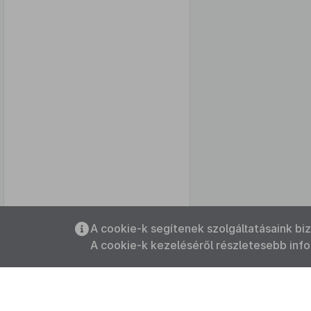
Az oldalmenübe visszatéréshez
A cookie-k segítenek szolgáltatásaink bi
használhatja az
ALT + S
billentyűket.
A cookie-k kezeléséről részletesebb inf