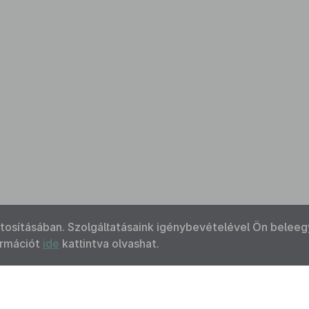
ztosításában. Szolgáltatásaink igénybevételével Ön beleeg
ormációt
ide
kattintva olvashat.