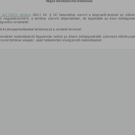
Végső előterjesztői indokolás
. évi CXCV. törvény
(Áht.) 34. § (4) bekezdése szerint a képviselő-testület az előirán
ént negyedévenként, a döntése szerinti időpontokban, de legkésőbb az éves költségvet
ségvetési rendeletét.
t és átcsoportosításokat tartalmazza a rendelet tervezet.
 rendelet módosításánál figyelembe vettük az állami költségvetésből származó előirányzat
ányzat döntései alapján, saját hatáskörben elvégzendő módosításokat.