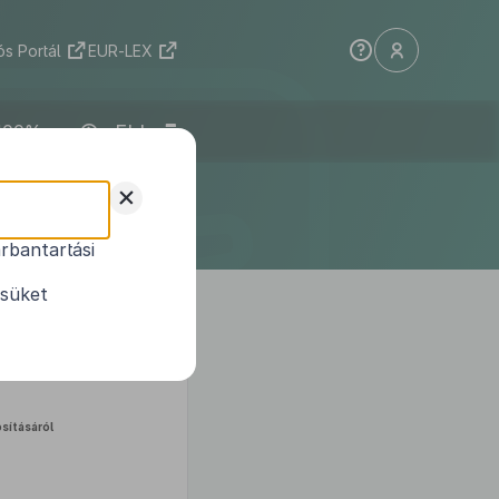
s Portál
EUR-LEX
ELI
ületének
+
indokolása
rbantartási
ésüket
ításáról