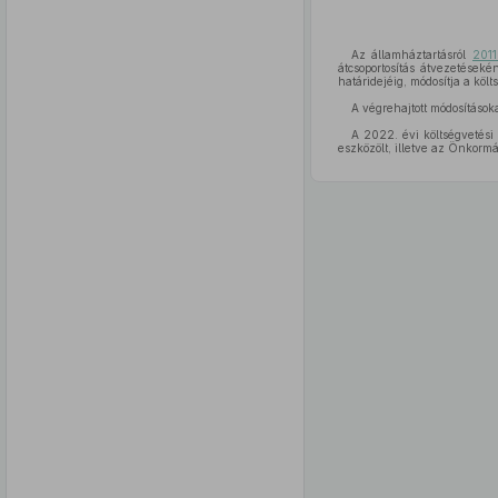
Az államháztartásról
2011
átcsoportosítás átvezetések
határidejéig, módosítja a költ
A végrehajtott módosításoka
A 2022. évi költségvetési
eszközölt, illetve az Önkorm