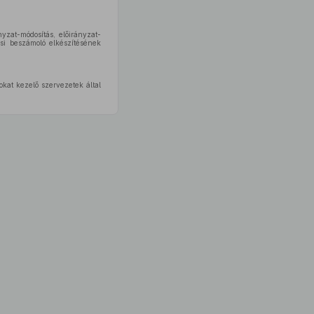
yzat-módosítás, előirányzat-
ési beszámoló elkészítésének
okat kezelő szervezetek által