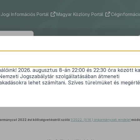
Jogi Információs Portál
Magyar Közlöny Portál
Céginformáció
Község Önkormányzat Képviselő-test
(XII. 16.) önkormányzati rendeletének 
nálóink! 2026. augusztus 8-án 22:00 és 22:30 óra között ka
Nemzeti Jogszabálytár szolgáltatásában átmeneti
kadásokra lehet számítani. Szíves türelmüket és megért
Közlönyállapot 2022. 12. 19.
ormányzat 2022.évi költségvetéséről szóló
1/2022. (II.14.) önkormányzati rendelet
módos