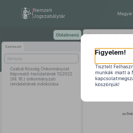
Nemzeti
Magyar 
Jogszabálytár
Ugrás
Oldalmenü
a
tartalomra
Szerkezet
Csabdi 
Figyelem!
13/2022. 
Tisztelt Felhasz
Csabdi Község Önkormányzat
munkák miatt a 
Képviselő-testületének 13/2022.
kapcsolatmegsza
(XII. 16.) önkormányzati
rendeletének indokolása
köszönjük!
az Önk