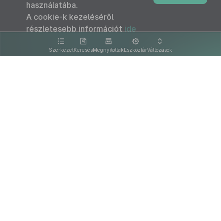
használatába.
A cookie-k kezeléséről
részletesebb információt
ide
kattintva olvashat.
Szerkezet
Keresés
Megnyitottak
Eszköztár
Változások
Kapcsolat
Felhasználási feltételek