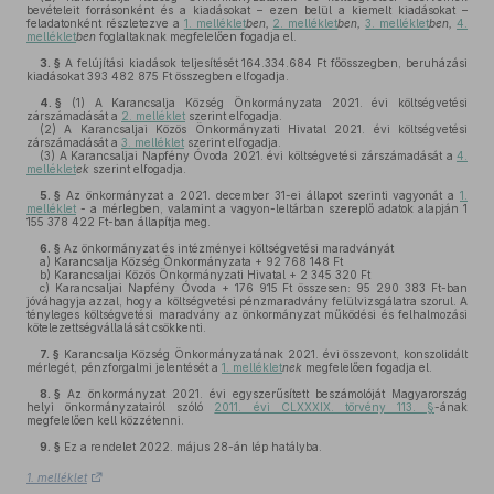
bevételeit forrásonként és a kiadásokat – ezen belül a kiemelt kiadásokat –
feladatonként részletezve a
1. melléklet
ben,
2. melléklet
ben,
3. melléklet
ben,
4.
melléklet
ben
foglaltaknak megfelelően fogadja el.
3. §
A felújítási kiadások teljesítését 164.334.684 Ft főösszegben, beruházási
kiadásokat 393 482 875 Ft összegben elfogadja.
4. §
(1)
A Karancsalja Község Önkormányzata 2021. évi költségvetési
zárszámadását a
2. melléklet
szerint elfogadja.
(2)
A Karancsaljai Közös Önkormányzati Hivatal 2021. évi költségvetési
zárszámadását a
3. melléklet
szerint elfogadja.
(3)
A Karancsaljai Napfény Óvoda 2021. évi költségvetési zárszámadását a
4.
melléklet
ek
szerint elfogadja.
5. §
Az önkormányzat a 2021. december 31-ei állapot szerinti vagyonát a
1.
melléklet
- a mérlegben, valamint a vagyon-leltárban szereplő adatok alapján 1
155 378 422 Ft-ban állapítja meg.
6. §
Az önkormányzat és intézményei költségvetési maradványát
a)
Karancsalja Község Önkormányzata + 92 768 148 Ft
b)
Karancsaljai Közös Önkormányzati Hivatal + 2 345 320 Ft
c)
Karancsaljai Napfény Óvoda + 176 915 Ft összesen: 95 290 383 Ft-ban
jóváhagyja azzal, hogy a költségvetési pénzmaradvány felülvizsgálatra szorul. A
tényleges költségvetési maradvány az önkormányzat működési és felhalmozási
kötelezettségvállalását csökkenti.
7. §
Karancsalja Község Önkormányzatának 2021. évi összevont, konszolidált
mérlegét, pénzforgalmi jelentését a
1. melléklet
nek
megfelelően fogadja el.
8. §
Az önkormányzat 2021. évi egyszerűsített beszámolóját Magyarország
helyi önkormányzatairól szóló
2011. évi CLXXXIX. törvény 113. §
-ának
megfelelően kell közzétenni.
9. §
Ez a rendelet 2022. május 28-án lép hatályba.
1. melléklet