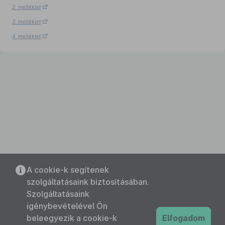
2. melléklet
3. melléklet
4. melléklet
A cookie-k segítenek
szolgáltatásaink biztosításában.
Szolgáltatásaink
igénybevételével Ön
beleegyezik a cookie-k
Elfogadom