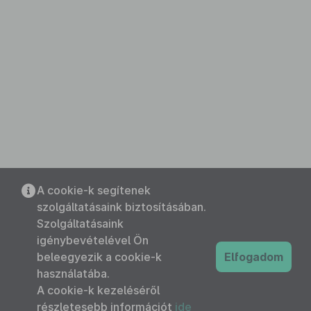
A cookie-k segítenek
szolgáltatásaink biztosításában.
Szolgáltatásaink
igénybevételével Ön
beleegyezik a cookie-k
Elfogadom
használatába.
A cookie-k kezeléséről
részletesebb információt
ide