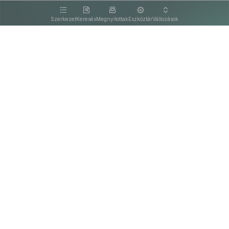
kattintva olvashat.
Szerkezet
Keresés
Megnyitottak
Eszköztár
Változások
Kapcsolat
Felhasználási feltételek
PDF
Akadálymentesítési nyilatkozat
Adatkezelési tájékoztató