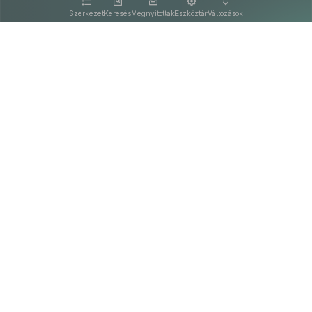
kattintva olvashat.
Szerkezet
Keresés
Megnyitottak
Eszköztár
Változások
Kapcsolat
Felhasználási feltételek
PDF
Akadálymentesítési nyilatkozat
Adatkezelési tájékoztató
©
A Nemzeti Jogszabálytárban elérhető szövegek