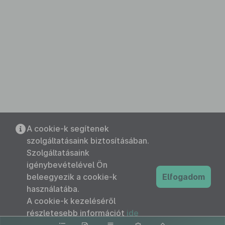
A cookie-k segítenek
szolgáltatásaink biztosításában.
Szolgáltatásaink
igénybevételével Ön
beleegyezik a cookie-k
Elfogadom
használatába.
A cookie-k kezeléséről
részletesebb információt
ide