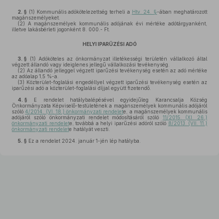
2. §
(1)
Kommunális adókötelezettség terheli a
Htv. 24. §
-ában meghatározott
magánszemélyeket.
(2)
A magánszemélyek kommunális adójának évi mértéke adótárgyanként,
illetve lakásbérleti jogonként 8. 000.- Ft.
HELYI IPARŰZÉSI ADÓ
3. §
(1)
Adóköteles az önkormányzat illetékességi területén vállalkozó által
végzett állandó vagy ideiglenes jellegű vállalkozási tevékenység.
(2)
Az állandó jelleggel végzett iparűzési tevékenység esetén az adó mértéke
az adóalap 1,5 %-a.
(3)
Közterület-foglalási engedéllyel végzett iparűzési tevékenység esetén az
iparűzési adó a közterület-foglalási díjjal együtt fizetendő.
4. §
E rendelet hatálybalépésével egyidejűleg Karancsalja Község
Önkormányzata Képviselő-testületének a magánszemélyek kommunális adójáról
szóló
4/2014. (VI. 18.) önkormányzati rendelet
e, a magánszemélyek kommunális
adójáról szóló önkormányzati rendelet módosításáról szóló
11/2015. (XI. 26.)
önkormányzati rendelet
e, továbbá a helyi iparűzési adóról szóló
8/2013. (VII. 11.)
önkormányzati rendelet
e hatályát veszti.
5. §
Ez a rendelet 2024. január 1-jén lép hatályba.