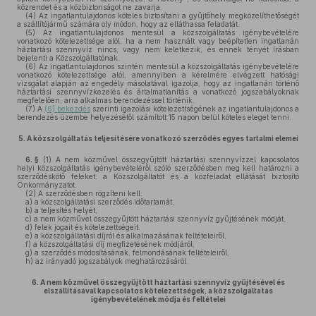
közrendet és a közbiztonságot ne zavarja.
(4)
Az ingatlantulajdonos köteles biztosítani a gyűjtőhely megközelíthetőségét
a szállítójármű számára oly módon, hogy az elláthassa feladatát.
(5)
Az ingatlantulajdonos mentesül a közszolgáltatás igénybevételére
vonatkozó kötelezettsége alól, ha a nem használt vagy beépítetlen ingatlanán
háztartási szennyvíz nincs, vagy nem keletkezik, és ennek tényét írásban
bejelenti a Közszolgáltatónak.
(6)
Az ingatlantulajdonos szintén mentesül a közszolgáltatás igénybevételére
vonatkozó kötelezettsége alól, amennyiben a kérelmére elvégzett hatósági
vizsgálat alapján az engedély másolatával igazolja, hogy az ingatlanán történő
háztartási szennyvízkezelés és ártalmatlanítás a vonatkozó jogszabályoknak
megfelelően, arra alkalmas berendezéssel történik.
(7)
A
(6) bekezdés
szerinti igazolási kötelezettségének az ingatlantulajdonos a
berendezés üzembe helyezésétől számított 15 napon belül köteles eleget tenni.
5.
A közszolgáltatás teljesítésére vonatkozó szerződés egyes tartalmi elemei
6. §
(1)
A nem közművel összegyűjtött háztartási szennyvízzel kapcsolatos
helyi közszolgáltatás igénybevételéről szóló szerződésben meg kell határozni a
szerződéskötő feleket: a Közszolgáltatót és a közfeladat ellátását biztosító
Önkormányzatot.
(2)
A szerződésben rögzíteni kell:
a)
a közszolgáltatási szerződés időtartamát,
b)
a teljesítés helyét,
c)
a nem közművel összegyűjtött háztartási szennyvíz gyűjtésének módját,
d)
felek jogait és kötelezettségeit.
e)
a közszolgáltatási díjról és alkalmazásának feltételeiről,
f)
a közszolgáltatási díj megfizetésének módjáról,
g)
a szerződés módosításának, felmondásának feltételeiről,
h)
az irányadó jogszabályok meghatározásáról.
6.
A nem közművel összegyűjtött háztartási szennyvíz gyűjtésével és
elszállításával kapcsolatos kötelezettségek, a közszolgáltatás
igénybevételének módja és feltételei