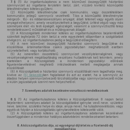
7. §
(1)
Az ingatlantulajdonos a nem közművel összegyűjtött háztartási
szennyvizet az ingatlana területén belül, zárt, vízzáró kivitelű közműpótló
létesítményben köteles gyűjteni.
(2)
Közműpótló létesítménybe csak kommunális, vagy összetételében
kommunális jellegű szennyvíz vezethető. Tilos a közműpótló létesítménybe
mérgező-, tőz- és robbanásveszélyes anyagot, állati tetemet vagy egyéb olyan
anyagot elhelyezni, amely veszélyeztetheti a begyűjtést, ürítést végző vagy más
személyek élet -és testi épségét, egészségét, valamint a szennyvíztisztító telep
rendeltetésszerű működését és a műtárgyainak állagát.
(3)
A Közszolgáltató mindenkor köteles az ingatlantulajdonos bejelentésétől
számított legfeljebb 72 órán belül a vele egyeztetett időpontban a szolgáltatást
elvégezni, az ingatlantulajdonos pedig a begyűjtést elősegíteni.
(4)
A nem közművel összegyűjtött háztartási szennyvíz begyűjtése és
elszállítása, ártalmatlanítása csakis jogszabályban meghatározott esetben
szüneteltetheti, vagy korlátozható.
(5)
Az ismeretlen összetételű szennyvizet veszélytelenségének, vagy
veszélyességének megállapításáig veszélyes hulladéknak kell tekinteni, amely
esetekben a Közszolgáltató a mindenkori jogszabályi előírások
figyelembevételével megfelelő intézkedések mellett megtagadja annak
elszállítását.
(6)
A Közszolgáltató a háztartási szennyvíz elszállítását nem tagadhatja meg,
kivéve az
(5) bekezdés
ben foglaltakat és azt az esetet, ha a szennyvíz az
átadási helyen szennyvízelvezető törzshálózatba vagy szennyvízelvezető műbe
a külön jogszabályok szerint nem helyezhető el.
7.
Személyes adatok kezelésére vonatkozó rendelkezések
8. §
(1)
Az ingatlantulajdonos köteles a Közszolgáltatónak 8 napon belül
bejelenteni személyes adatait (a közszolgáltatást igénybe vevő neve, születési
neve, lakcíme, születési helye és ideje, anyja neve), ha tulajdonosváltozás, vagy
egyéb ok folytán a közszolgáltatás igénybevételére kötelezetté válik.
(2)
A Közszolgáltató köteles az ingatlantulajdonos adatainak kezelésével
összefüggésben a mindenkor hatályos adatvédelmi rendelkezéseket betartani.
8.
A közszolgáltatás díja, az egységnyi díjtétel és a fizetendő díj
megállapítása