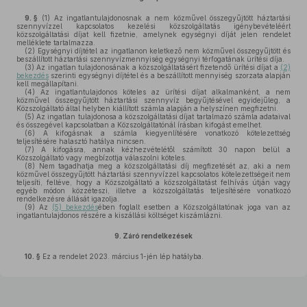
9. §
(1)
Az ingatlantulajdonosnak a nem közművel összegyűjtött háztartási
szennyvízzel kapcsolatos kezelési közszolgáltatás igénybevételéért
közszolgáltatási díjat kell fizetnie, amelynek egységnyi díját jelen rendelet
melléklete tartalmazza.
(2)
Egységnyi díjtétel az ingatlanon keletkező nem közművel összegyűjtött és
beszállított háztartási szennyvízmennyiség egységnyi térfogatának ürítési díja.
(3)
Az ingatlan tulajdonosának a közszolgáltatásért fizetendő ürítési díjat a
(2)
bekezdés
szerinti egységnyi díjtétel és a beszállított mennyiség szorzata alapján
kell megállapítani.
(4)
Az ingatlantulajdonos köteles az ürítési díjat alkalmanként, a nem
közművel összegyűjtött háztartási szennyvíz begyűjtésével egyidejűleg, a
Közszolgáltató által helyben kiállított számla alapján a helyszínen megfizetni.
(5)
Az ingatlan tulajdonosa a közszolgáltatási díjat tartalmazó számla adataival
és összegével kapcsolatban a Közszolgáltatónál írásban kifogást emelhet.
(6)
A kifogásnak a számla kiegyenlítésére vonatkozó kötelezettség
teljesítésére halasztó hatálya nincsen.
(7)
A kifogásra, annak kézhezvételétől számított 30 napon belül a
Közszolgáltató vagy megbízottja válaszolni köteles.
(8)
Nem tagadhatja meg a közszolgáltatási díj megfizetését az, aki a nem
közművel összegyűjtött háztartási szennyvízzel kapcsolatos kötelezettségeit nem
teljesíti, feltéve, hogy a Közszolgáltató a közszolgáltatást felhívás útján vagy
egyéb módon közzéteszi, illetve a közszolgáltatás teljesítésére vonatkozó
rendelkezésre állását igazolja.
(9)
Az
(5) bekezdés
ében foglalt esetben a Közszolgáltatónak joga van az
ingatlantulajdonos részére a kiszállási költséget kiszámlázni.
9.
Záró rendelkezések
10. §
Ez a rendelet 2023. március 1-jén lép hatályba.