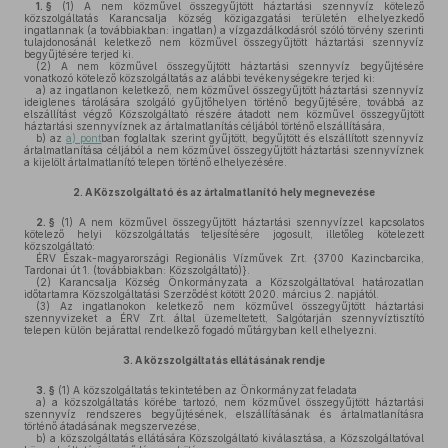
1. §
(1)
A nem közművel összegyűjtött háztartási szennyvíz kötelező
közszolgáltatás Karancsalja község közigazgatási területén elhelyezkedő
ingatlannak (a továbbiakban: ingatlan) a vízgazdálkodásról szóló törvény szerinti
tulajdonosánál keletkező nem közművel összegyűjtött háztartási szennyvíz
begyűjtésére terjed ki.
(2)
A nem közművel összegyűjtött háztartási szennyvíz begyűjtésére
vonatkozó kötelező közszolgáltatás az alábbi tevékenységekre terjed ki:
a)
az ingatlanon keletkező, nem közművel összegyűjtött háztartási szennyvíz
ideiglenes tárolására szolgáló gyűjtőhelyen történő begyűjtésére, továbbá az
elszállítást végző Közszolgáltató részére átadott nem közművel összegyűjtött
háztartási szennyvíznek az ártalmatlanítás céljából történő elszállítására,
b)
az
a) pont
ban foglaltak szerint gyűjtött, begyűjtött és elszállított szennyvíz
ártalmatlanítása céljából a nem közművel összegyűjtött háztartási szennyvíznek
a kijelölt ártalmatlanító telepen történő elhelyezésére.
2.
A Közszolgáltató és az ártalmatlanító hely megnevezése
2. §
(1)
A nem közművel összegyűjtött háztartási szennyvízzel kapcsolatos
kötelező helyi közszolgáltatás teljesítésére jogosult, illetőleg kötelezett
közszolgáltató:
ÉRV Észak-magyarországi Regionális Vízművek Zrt. {3700 Kazincbarcika,
Tardonai út 1. (továbbiakban: Közszolgáltató)}.
(2)
Karancsalja Község Önkormányzata a Közszolgáltatóval határozatlan
időtartamra Közszolgáltatási Szerződést kötött 2020. március 2. napjától.
(3)
Az ingatlanokon keletkező nem közművel összegyűjtött háztartási
szennyvizeket a ÉRV Zrt. által üzemeltetett, Salgótarján szennyvíztisztító
telepen külön bejárattal rendelkező fogadó műtárgyban kell elhelyezni.
3.
A közszolgáltatás ellátásának rendje
3. §
(1)
A közszolgáltatás tekintetében az Önkormányzat feladata
a)
a közszolgáltatás körébe tartozó, nem közművel összegyűjtött háztartási
szennyvíz rendszeres begyűjtésének, elszállításának és ártalmatlanításra
történő átadásának megszervezése,
b)
a közszolgáltatás ellátására Közszolgáltató kiválasztása, a Közszolgáltatóval