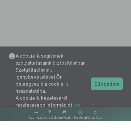
A cookie-k segítenek
szolgáltatásaink biztosításában.
Szolgáltatásaink
igénybevételével Ön
beleegyezik a cookie-k
Elfogadom
használatába.
A cookie-k kezeléséről
részletesebb információt
ide
kattintva olvashat.
Szerkezet
Keresés
Megnyitottak
Eszköztár
Változások