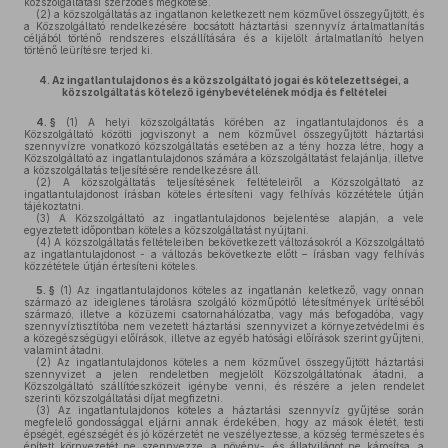
közszolgáltatási szerződés megkötése.
(2)
a közszolgáltatás az ingatlanon keletkezett nem közművel összegyűjtött, és
a Közszolgáltató rendelkezésére bocsátott háztartási szennyvíz ártalmatlanítás
céljából történő rendszeres elszállítására és a kijelölt ártalmatlanító helyen
történő leürítésre terjed ki.
4.
Az ingatlantulajdonos és a közszolgáltató jogai és kötelezettségei, a
közszolgáltatás kötelező igénybevételének módja és feltételei
4. §
(1)
A helyi közszolgáltatás körében az ingatlantulajdonos és a
Közszolgáltató közötti jogviszonyt a nem közművel összegyűjtött háztartási
szennyvízre vonatkozó közszolgáltatás esetében az a tény hozza létre, hogy a
Közszolgáltató az ingatlantulajdonos számára a közszolgáltatást felajánlja, illetve
a közszolgáltatás teljesítésére rendelkezésre áll.
(2)
A közszolgáltatás teljesítésének feltételeiről a Közszolgáltató az
ingatlantulajdonost írásban köteles értesíteni vagy felhívás közzététele útján
tájékoztatni.
(3)
A Közszolgáltató az ingatlantulajdonos bejelentése alapján, a vele
egyeztetett időpontban köteles a közszolgáltatást nyújtani.
(4)
A közszolgáltatás feltételeiben bekövetkezett változásokról a Közszolgáltató
az ingatlantulajdonost - a változás bekövetkezte előtt – írásban vagy felhívás
közzététele útján értesíteni köteles.
5. §
(1)
Az ingatlantulajdonos köteles az ingatlanán keletkező, vagy onnan
származó az ideiglenes tárolásra szolgáló közműpótló létesítmények ürítéséből
származó, illetve a közüzemi csatornahálózatba, vagy más befogadóba, vagy
szennyvíztisztítóba nem vezetett háztartási szennyvizet a környezetvédelmi és
a közegészségügyi előírások, illetve az egyéb hatósági előírások szerint gyűjteni,
valamint átadni.
(2)
Az ingatlantulajdonos köteles a nem közművel összegyűjtött háztartási
szennyvizet a jelen rendeletben megjelölt Közszolgáltatónak átadni, a
Közszolgáltató szállítóeszközeit igénybe venni, és részére a jelen rendelet
szerinti közszolgáltatási díjat megfizetni.
(3)
Az ingatlantulajdonos köteles a háztartási szennyvíz gyűjtése során
megfelelő gondossággal eljárni annak érdekében, hogy az mások életét, testi
épségét, egészségét és jó közérzetét ne veszélyeztesse, a község természetes és
épített környezetét ne szennyezze, a növény-, és állatvilágot ne károsítsa, a