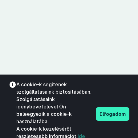
A cookie-k segítenek
szolgáltatásaink biztosításában.
Szolgáltatásaink
igénybevételével Ön
beleegyezik a cookie-k
Elfogadom
használatába.
A cookie-k kezeléséről
részletesebb információt
ide