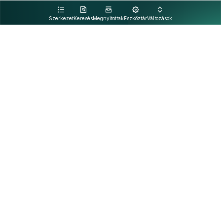
kattintva olvashat.
Szerkezet
Keresés
Megnyitottak
Eszköztár
Változások
Kapcsolat
Felhasználási feltételek
PDF
Akadálymentesítési nyilatkozat
Adatkezelési tájékoztató