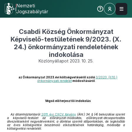
Nemzeti
Jogszabálytár
Csabdi Község Önkormányzat
Képviselő-testületének 9/2023. (X.
24.) önkormányzati rendeletének
indokolása
Közlönyállapot 2023. 10. 25.
az Önkormányzat 2023.évi költségvetéséről szóló
3/2023. (II.10.)
önkormányzati rendelet
módosításáról
Végső előterjesztői indokolás
Az államháztartásról
2011. évi CXCV. törvény
(Áht.) 34. § (4) bekezdése szerint
a képviselő-testület az előirányzat-módosítás, előirányzat-átcsoportosítás
átvezetéseként negyedévenként, a döntése szerinti időpontokban, de legkésőbb
az éves költségvetési beszámoló elkészítésének határidejéig, módosítja a
költségvetési rendeletét.