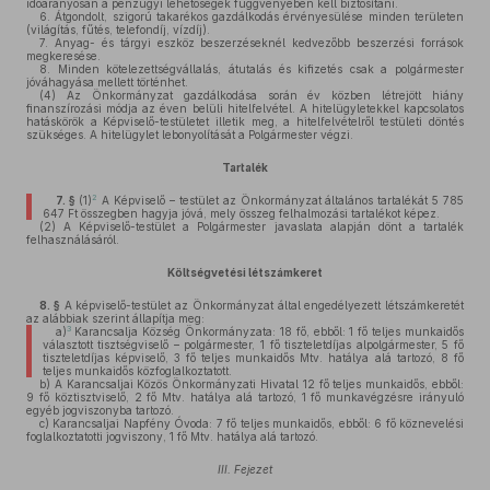
időarányosan a pénzügyi lehetőségek függvényében kell biztosítani.
6.
Átgondolt, szigorú takarékos gazdálkodás érvényesülése minden területen
(világítás, fűtés, telefondíj, vízdíj).
7.
Anyag- és tárgyi eszköz beszerzéseknél kedvezőbb beszerzési források
megkeresése.
8.
Minden kötelezettségvállalás, átutalás és kifizetés csak a polgármester
jóváhagyása mellett történhet.
(4)
Az Önkormányzat gazdálkodása során év közben létrejött hiány
finanszírozási módja az éven belüli hitelfelvétel. A hitelügyletekkel kapcsolatos
hatáskörök a Képviselő-testületet illetik meg, a hitelfelvételről testületi döntés
szükséges. A hitelügylet lebonyolítását a Polgármester végzi.
Tartalék
2
7. §
(1)
A Képviselő – testület az Önkormányzat általános tartalékát 5 785
647 Ft összegben hagyja jóvá, mely összeg felhalmozási tartalékot képez.
(2)
A Képviselő-testület a Polgármester javaslata alapján dönt a tartalék
felhasználásáról.
Költségvetési létszámkeret
8. §
A képviselő-testület az Önkormányzat által engedélyezett létszámkeretét
az alábbiak szerint állapítja meg:
3
a)
Karancsalja Község Önkormányzata: 18 fő, ebből: 1 fő teljes munkaidős
választott tisztségviselő – polgármester, 1 fő tiszteletdíjas alpolgármester, 5 fő
tiszteletdíjas képviselő, 3 fő teljes munkaidős Mtv. hatálya alá tartozó, 8 fő
teljes munkaidős közfoglalkoztatott.
b)
A Karancsaljai Közös Önkormányzati Hivatal 12 fő teljes munkaidős, ebből:
9 fő köztisztviselő, 2 fő Mtv. hatálya alá tartozó, 1 fő munkavégzésre irányuló
egyéb jogviszonyba tartozó.
c)
Karancsaljai Napfény Óvoda: 7 fő teljes munkaidős, ebből: 6 fő köznevelési
foglalkoztatotti jogviszony, 1 fő Mtv. hatálya alá tartozó.
III. Fejezet