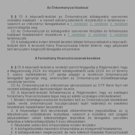
Az Önkormányzat kiadásai
5. §
(1)
A képviselő-testület az Önkormányzat költségvetési szerveinek
működési kiadásait - a kiemelt előirányzatonkénti részletezést is tartalmazva –
valamint az intézményi támogatásokat a
1. melléklet
,
2. melléklet
,
3. melléklet
szerint állapítja meg.
(2)
Az Önkormányzat és költségvetési szerveinek felújítási és felhalmozási
kiadásait feladatonként részletezve a
1. melléklet
,
2. melléklet
,
3. melléklet
tartalmazzák.
(3)
A költségvetési évben létrejött bevételi többlet felhasználásáról a képviselő-
testület dönt. A tervezett hiány finanszírozása hitellel történik, vagy pályázatot
kell benyújtani kiegészítő támogatás elnyerésére.
A forráshiány finanszírozásának kezelése
6. §
(1)
A képviselő-testület a rendelet szerint feljogosítja a Polgármestert, hogy
a Magyarország 2024. évi központi költségvetéséről szóló 2024. évi LV törvény
3. számú mellékletének I./7 pontja alapján a rendkívüli önkormányzati
támogatást igényelje meg, amennyiben az Önkormányzat működőképessége
veszélybe kerülne.
(2)
Az Önkormányzat és intézményei pénzeszközeit az OTP Bank Nyrt-nél
vezetett költségvetési bankszámláján kezelik.
(3)
A képviselő-testület felhatalmazza a Polgármestert, hogy az esetleges
forráshiány finanszírozására tegye meg az alábbi szükséges intézkedéseket:
1.
Minden lehetséges eszközzel biztosítani kell az Önkormányzati követelések
(adók, vevők, önkormányzati hozzájárulások) lejárt határidejű és esedékes
követelések haladéktalan beszedését.
2.
A folyamatban lévő beruházások zökkenőmentes megvalósítása, az új
létesítmények működésének biztosítása, valamint a működési célt szolgáló
pályázatokban vállalt kötelezettségek teljesítése és támogatási szerződés
betartása a kötelezettségvállalás 5 éves időszakában.
3.
Pályázatok széles körű kihasználása minden területen.
4.
A közfoglalkoztatás maximális kihasználása az elvégzendő feladatokhoz.
5.
A költségvetésben megtervezett, de nem kötelező feladatok finanszírozását