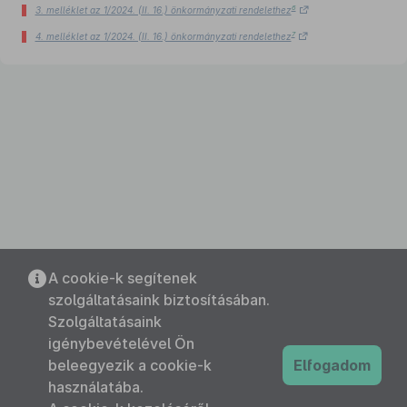
6
3. melléklet az 1/2024. (II. 16.) önkormányzati rendelethez
7
4. melléklet az 1/2024. (II. 16.) önkormányzati rendelethez
A cookie-k segítenek
szolgáltatásaink biztosításában.
Szolgáltatásaink
igénybevételével Ön
beleegyezik a cookie-k
Elfogadom
használatába.