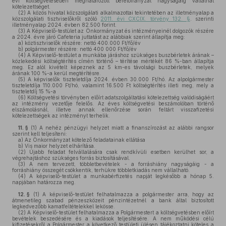
évi költségvetésében meghatározott bérelőirányzat nagyságáig vállalhat
kötelezettséget.
(2)
A közös hivatal közszolgálati alkalmazottai tekintetében az illetményalap a
közszolgálati tisztviselőkről szóló
2011. évi CXCIX. törvény 132. §
. szerinti
illetményalap 2024. évben 82.500 forint.
(3)
A Képviselő-testület az Önkormányzat és intézményeinél dolgozók részére
a 2024. évre járó Cafeteria juttatást az alábbiak szerint állapítja meg:
a)
köztisztviselők részére: nettó 400.000 Ft/fő/év
b)
polgármester részére: nettó 400 000 Ft/fő/év
(4)
A Képviselő-testület a munkába járáshoz szükséges buszbérletek árának –
közlekedési költségtérítés címén történő – térítése mértékét 86 %-ban állapítja
meg. Ez alól kivételt képeznek az 5 km-es távolsági buszbérletek, melyek
árának 100 %-a kerül megtérítésre.
(5)
A képviselők tiszteletdíja 2024. évben 30.000 Ft/hó. Az alpolgármester
tiszteletdíja 110.000 Ft/hó, valamint 16.500 Ft költségtérítés illeti meg, mely a
tiszteletdíj 15 %-a
(6)
Költségvetési törvényben előírt adatszolgáltatási kötelezettség valódiságáért
az intézmény vezetője felelős. Az éves költségvetési beszámolóban történő
elszámolásnál, illetve annak ellenőrzése során feltárt visszafizetési
kötelezettségek az intézményt terhelik.
11. §
(1)
A nehéz pénzügyi helyzet miatt a finanszírozást az alábbi rangsor
szerint kell teljesíteni:
a)
Az Önkormányzat kötelező feladatainak ellátása
b)
Vis maior helyzet elhárítása.
(2)
Újabb feladat felvállalására csak rendkívüli esetben kerülhet sor, a
végrehajtáshoz szükséges forrás biztosításával.
(3)
A nem tervezett, többletbevételek - a forráshiány nagyságáig - a
forráshiány összegét csökkentik, terhükre többletkiadás nem vállalható.
(4)
A képviselő-testület a munkabérfizetés napját legkésőbb a hónap 5.
napjában határozza meg.
12. §
(1)
A képviselő-testület felhatalmazza a polgármester arra, hogy az
átmenetileg szabad pénzeszközeit pénzintézetnél a bank által biztosított
legkedvezőbb kamatfeltételekkel lekösse.
(2)
A Képviselő-testület felhatalmazza a Polgármestert a költségvetésben előírt
bevételek beszedésére és a kiadások teljesítésére. A nem működési célú
kifizetésekről a Polgármester a következő testületi ülésen tájékoztatni köteles a