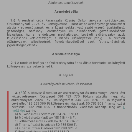
Általános rendelkezések
A rendelet célja
1. §
A rendelet célja Karancsalja Község Önkormányzata (továbbiakban:
Önkormányzat) 2024. évi költségvetése - mint az önkormányzat gazdálkodási
alapja - egyensúlyának, és a közpénzekkel való szabályszerű, áttekinthető,
gazdaságos, hatékony, eredményes és ellenőrizhető gazdálkodásának
biztosítása. Az e rendeletben meghatározott bevételi előirányzatok azok
teljesítésének kötelezettségét, a kiadási előirányzatok pedig - a bevételi
előirányzatok teljesítésének figyelembevételével azok felhasználásának
jogosultságát jelentik.
A rendelet hatálya
2. §
A rendelet hatálya az Önkormányzatra és az általa fenntartott és irányított
költségvetési szervekre terjed ki.
II. Fejezet
A költségvetés bevételei és kiadásai
1
3. §
(1)
A képviselő-testület az önkormányzat és intézményei 2024. évi
költségvetésének főösszegét 391 153 770 Ft-ban állapítja meg. Az
önkormányzat 2024. évi költségvetést 334 745 876 Ft költségvetési
bevétellel, 193 233 360 Ft költségvetési kiadással, 50 785 509 finanszírozási
bevétellel, 192 298 025 Ft finanszírozási kiadással állapítja meg az
1.
melléklet
szerint.
a)
Működési célú bevételek 334 745 876 Ft
b)
Működési célú kiadások 155 718 446 Ft
c)
Felhalmozási célú kiadások 37 514 914 Ft
d)
Finanszírozási bevételek 50 785 509 Ft
e)
Finanszírozási kiadások 192 298 025 Ft
f)
Bevételek összesen 385 531 385 Ft