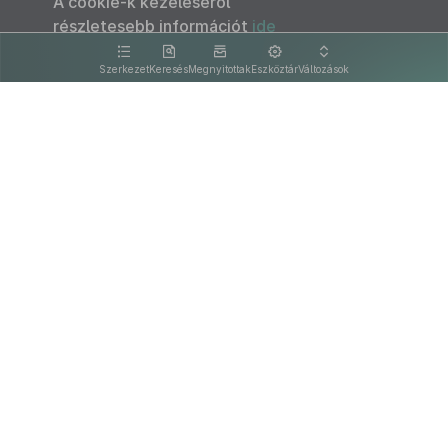
A cookie-k kezeléséről
részletesebb információt
ide
kattintva olvashat.
Szerkezet
Keresés
Megnyitottak
Eszköztár
Változások
Kapcsolat
Felhasználási feltételek
PDF
Akadálymentesítési nyilatkozat