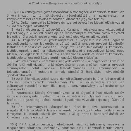
A 2024. évi költségvetés végrehajtásának szabályai
9. §
(1)
A költségvetés gazdálkodásának biztonságáért a képviselő-testület, az
önkormányzati szintű költségvetés végrehajtásáért a polgármester, a
könyvvezetéssel kapcsolatos feladatok ellátásáért a jegyző a felelős.
(2)
Az Önkormányzat és költségvetési szervei bevételi és kiadási előirányzatai
év közben megváltoztathatók.
(3)
Ha év közben az Országgyűlés, a Kormány, illetve valamely költségvetési
fejezet vagy elkülönített pénzalap az Önkormányzat számára pótelőirányzatot
biztosít, arról a polgármester a képviselő-testületet köteles tájékoztatni.
(4)
A Polgármester a pótelőirányzatról a képviselő-testületet legalább
negyedévenként, de legkésőbb a zárszámadási rendelet-tervezet képviselő-
testület elé terjesztését közvetlenül megelőző ülésen tájékoztatja. A képviselő-
testület ennek alapján a költségvetési rendeletet a negyedévet követő soros
ülésen, de legkésőbb a 2024. évi zárszámadási rendelet-tervezet képviselő-
testület elé terjesztését közvetlenül megelőző ülésen módosítja.
(5)
Az intézmények vezetőinek negyedévenként – a negyedévet követő hó
20-áig felül kell vizsgálni a költségvetésüket abból a célból, hogy a tervezett
előirányzaton belül nincs-e feladatelmaradás, és amennyiben a
feladatelmaradás kimutatható, annak zárolásáról (tartalékba helyezéséről)
gondoskodni kell.
(6)
Az önálló költségvetési szerv kiemelt előirányzatain belül a felhasználási
kötöttségű előirányzatok maradványán kívül a költségvetési szervet az
előirányzat maradvány nem illeti meg, a pénzmaradvány elszámolásakor ez
elvonásra kerül.
(7)
Karancsalja Község Önkormányzata a költségvetési évet követő két év
várható előirányzatait, valamint a költségvetési év folyamatait és áthúzódó
hatásait – a gazdasági előrejelzéseket figyelembe véve állapítja meg. (Gördülő
tervezés)
(8)
Az önkormányzati támogatásban részesített civil szervezetek a
megállapított támogatást kötelesek a kérelmükben foglalt célra fordítani, és a
támogatás kiutalását követő év március 31-ig annak felhasználásáról az
Önkormányzat felé elszámolni.
10. §
(1)
A szűkös pénzügyi lehetőségek miatt az intézmény vezetője, a
megállapított béralapból, intézményi döntéssel csak a képviselő-testület 2024.