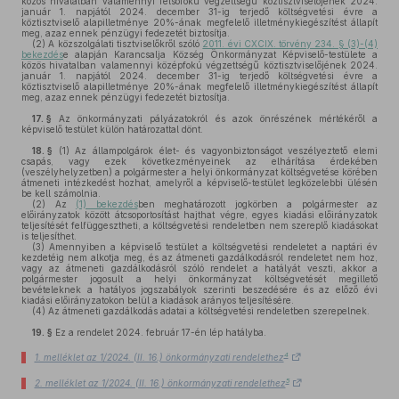
közös hivatalban valamennyi felsőfokú végzettségű köztisztviselőjének 2024.
január 1. napjától 2024. december 31-ig terjedő költségvetési évre a
köztisztviselő alapilletménye 20%-ának megfelelő illetménykiegészítést állapít
meg, azaz ennek pénzügyi fedezetét biztosítja.
(2)
A közszolgálati tisztviselőkről szóló
2011. évi CXCIX. törvény 234. § (3)-(4)
bekezdés
e alapján Karancsalja Község Önkormányzat Képviselő-testülete a
közös hivatalban valamennyi középfokú végzettségű köztisztviselőjének 2024.
január 1. napjától 2024. december 31-ig terjedő költségvetési évre a
köztisztviselő alapilletménye 20%-ának megfelelő illetménykiegészítést állapít
meg, azaz ennek pénzügyi fedezetét biztosítja.
17. §
Az önkormányzati pályázatokról és azok önrészének mértékéről a
képviselő testület külön határozattal dönt.
18. §
(1)
Az állampolgárok élet- és vagyonbiztonságot veszélyeztető elemi
csapás, vagy ezek következményeinek az elhárítása érdekében
(veszélyhelyzetben) a polgármester a helyi önkormányzat költségvetése körében
átmeneti intézkedést hozhat, amelyről a képviselő-testület legközelebbi ülésén
be kell számolnia.
(2)
Az
(1) bekezdés
ben meghatározott jogkörben a polgármester az
előirányzatok között átcsoportosítást hajthat végre, egyes kiadási előirányzatok
teljesítését felfüggesztheti, a költségvetési rendeletben nem szereplő kiadásokat
is teljesíthet.
(3)
Amennyiben a képviselő testület a költségvetési rendeletet a naptári év
kezdetéig nem alkotja meg, és az átmeneti gazdálkodásról rendeletet nem hoz,
vagy az átmeneti gazdálkodásról szóló rendelet a hatályát veszti, akkor a
polgármester jogosult a helyi önkormányzat költségvetését megillető
bevételeknek a hatályos jogszabályok szerinti beszedésére és az előző évi
kiadási előirányzatokon belül a kiadások arányos teljesítésére.
(4)
Az átmeneti gazdálkodás adatai a költségvetési rendeletben szerepelnek.
19. §
Ez a rendelet 2024. február 17-én lép hatályba.
4
1. melléklet az 1/2024. (II. 16.) önkormányzati rendelethez
5
2. melléklet az 1/2024. (II. 16.) önkormányzati rendelethez