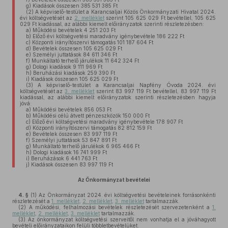
g)
Kiadások összesen 385 531 385 Ft
(2)
A képviselő-testület a Karancsaljai Közös Önkormányzati Hivatal 2024.
évi költségvetését az
2. melléklet
szerint 105 625 029 Ft bevétellel, 105 625
029 Ft kiadással, az alábbi kiemelt előirányzatok szerinti részletezésben:
a)
Működési bevételek 4 251 203 Ft
b)
Előző évi költségvetési maradvány igénybevétele 186 222 Ft
c)
Központi irányítószervi támogatás 101 187 604 Ft
d)
Bevételek összesen 105 625 029 Ft
e)
Személyi juttatások 84 611 346 Ft
f)
Munkáltató terhelő járulékok 11 642 324 Ft
g)
Dologi kiadások 9 111 969 Ft
h)
Beruházási kiadások 259 390 Ft
i)
Kiadások összesen 105 625 029 Ft
(3)
A képviselő-testület a Karancsaljai Napfény Óvoda 2024. évi
költségvetését az
3. melléklet
szerint 83 997 119 Ft bevétellel, 83 997 119 Ft
kiadással, az alábbi kiemelt előirányzatok szerinti részletezésben hagyja
jóvá:
a)
Működési bevételek 856 053 Ft
b)
Működési célú átvett pénzeszközök 150 000 Ft
c)
Előző évi költségvetési maradvány igénybevétele 178 907 Ft
d)
Központi irányítószervi támogatás 82 812 159 Ft
e)
Bevételek összesen 83 997 119 Ft
f)
Személyi juttatások 53 847 891 Ft
g)
Munkáltató terhelő járulékok 6 965 466 Ft
h)
Dologi kiadások 16 741 999 Ft
i)
Beruházások 6 441 763 Ft
j)
Kiadások összesen 83 997 119 Ft
Az Önkormányzat bevételei
4. §
(1)
Az Önkormányzat 2024. évi költségvetési bevételeinek forrásonkénti
részletezését a
1. melléklet
,
2. melléklet
,
3. melléklet
tartalmazzák.
(2)
A működési, felhalmozási bevételek részletezését szervezetenként a
1.
melléklet
,
2. melléklet
,
3. melléklet
tartalmazzák.
(3)
Az önkormányzat költségvetési szerveitől nem vonhatja el a jóváhagyott
bevételi előirányzataikon felüli többletbevételüket.