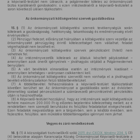
a képviselő-testület nem ülésezik, a polgármester köteles az önkormányzati
biztos kijelöléséről gondoskodni, s ezen intézkedéséről a képviselő-testületet a
soron következő ülésen tájékoztatni.
Az önkormányzati költségvetési szervek gazdálkodása
15. §
(1)
Az önkormányzati költségvetési szervek tevékenységük során
kötelesek a gazdaságosság, hatékonyság, takarékosság és eredményesség elvét
érvényesíteni.
(2)
Pénzügyi fedezet, előirányzat hiányában a költségvetési szerv vezetője az
önkormányzatot pénzügyileg érintő kötelezettséget nem vállalhat, feladat
végrehajtását nem kezdheti el.
(3)
Az önkormányzati költségvetési szervek pénzkölcsönt (hitelt) nem
vehetnek fel.
(4)
Az intézményvezetők kötelesek az általuk készített pályázatokat –
amennyiben azok önerőt igényelnek – jóváhagyás céljából a Polgármesternek
benyújtani.
(5)
A várt bevételek elmaradása esetén az intézmények kiadásait –
amennyiben lehetséges – arányosan csökkenteni kell.
(6)
Az önkormányzat költségvetési szerveitől nem vonhatja el a jóváhagyott
bevételi e6őirányzataikon felüli többletbevételüket.
(7)
A többletbevétel felhasználására a képviselő-testület tájékoztatását
követően kerülhet sor. Az önkormányzat a gazdálkodás során az évközben
átmenetileg szabad pénzeszközeit a számlavezető pénzintézetnél pénzlekötés
útján is hasznosíthatja.
(8)
A Képviselő-testület hozzájárul, hogy az intézmények saját költségvetésük
terhére maximum 200.000 Ft-ig előzetes bejelentési kötelezettség mellett, az e
rendeletben nem szereplő beruházási és felújítási feladataikat elvégezhessék.
Ezen feladatok megvalósítása sem a tárgyévben, sem a későbbi években, sem
fejlesztési, felújítási, sem működési többlettámogatási igénnyel nem járhat.
Vegyes és záró rendelkezések
16. §
(1)
A közszolgálati tisztviselőkről szóló
2011. évi CXCIX. törvény 234. §
(3)
(4) bekezdése alapján Karancsalja Község Önkormányzat Képviselő-testülete a