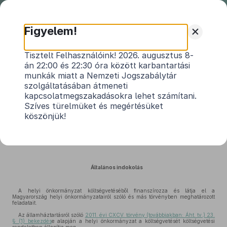
Nemzeti
Jogszabálytár
+
Figyelem!
Nézsa Község Önkormányzata
Tisztelt Felhasználóink! 2026. augusztus 8-
án 22:00 és 22:30 óra között karbantartási
Képviselő-testületének 2/2024. (III.
munkák miatt a Nemzeti Jogszabálytár
1.) önkormányzati rendeletének
szolgáltatásában átmeneti
indokolása
kapcsolatmegszakadásokra lehet számítani.
Közlönyállapot 2024. 03. 04.
Szíves türelmüket és megértésüket
köszönjük!
az Önkormányzat 2024. évi költségvetéséről
Általános indokolás
A helyi önkormányzat költségvetéséből finanszírozza és látja el a
Magyarország helyi önkormányzatairól szóló és más törvényben meghatározott
feladatait.
Az államháztartásról szóló
2011. évi CXCV. törvény (továbbiakban: Áht. tv.) 23.
§ (1) bekezdés
e alapján a helyi önkormányzat a költségvetését költségvetési