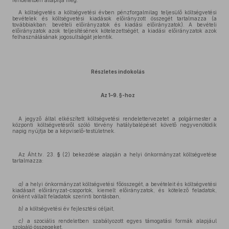
rendeletben állapítja meg.
A költségvetés a költségvetési évben pénzforgalmilag teljesülő költségvetési
bevételek és költségvetési kiadások előirányzott összegét tartalmazza (a
továbbiakban: bevételi előirányzatok és kiadási előirányzatok). A bevételi
előirányzatok azok teljesítésének kötelezettségét, a kiadási előirányzatok azok
felhasználásának jogosultságát jelentik.
Részletes indokolás
Az 1–9. §-hoz
A jegyző által elkészített költségvetési rendelettervezetet a polgármester a
központi költségvetésről szóló törvény hatálybalépését követő negyvenötödik
napig nyújtja be a képviselő-testületnek.
Az Áht.tv. 23.
§
(2) bekezdése alapján a helyi önkormányzat költségvetése
tartalmazza:
a)
a helyi önkormányzat költségvetési főösszegét, a bevételeit és költségvetési
kiadásait előirányzat-csoportok, kiemelt előirányzatok, és kötelező feladatok,
önként vállalt feladatok szerinti bontásban,
b)
a költségvetési év fejlesztési céljait,
c)
a szociális rendeletben szabályozott egyes támogatási formák alapjául
szolgáló összegeket,