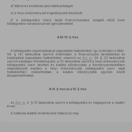
d)
több éves kihatással járó kötelezettségek,
e)
a helyi önkormányzat engedélyezett létszámát,
f)
a költségvetési hiány belső finanszírozására szolgáló előző évek
költségvetési maradványának igénybevételét.
A 10–13. §-hoz
A költségvetés végrehajtásával kapcsolatos hatásköröket, így különösen a Mötv.
68. § (4) bekezdése szerinti értékhatárt, a finanszírozási bevételekkel és
kiadásokkal kapcsolatos hatásköröket, valamint az
Áht. tv.
34. § (2) bekezdése
szerinti esetleges felhatalmazást, a (3) bekezdése szerint a helyi önkormányzati
költségvetési szerv bevételi és kiadási előirányzatai a Kormányrendeletében
meghatározott esetben a helyi önkormányzati költségvetési szerv saját
hatáskörében módosíthatóak, a kiadási előirányzatok egymás között
átcsoportosíthatóak.
A 14. §-hoz és a 15. §-hoz
Az
Áht. tv.
4. § (1) bekezdése szerint a költségvetési év megegyezik a naptári
évvel.
A hatályba léptető rendelkezést határozza meg.