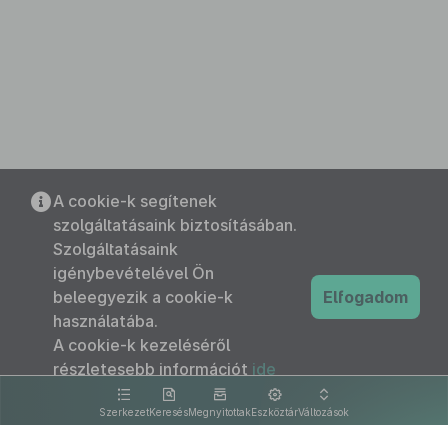
A cookie-k segítenek
szolgáltatásaink biztosításában.
Szolgáltatásaink
igénybevételével Ön
beleegyezik a cookie-k
Elfogadom
használatába.
A cookie-k kezeléséről
részletesebb információt
ide
kattintva olvashat.
Szerkezet
Keresés
Megnyitottak
Eszköztár
Változások