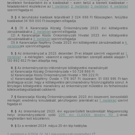
bevételeit forrásonként és a kiadásokat – ezen belül a kiemelt kiadásokat –
feladatonként részletezve az
1. melléklet
,
2. melléklet
,
3. melléklet
,
4. melléklet
szerint fogadja el.
3. §
A beruházási kiadások teljesítését 3 324 696 Ft főösszegben, felújítási
kiadásokat 34 169 000 Ft összegben elfogadja.
4. §
(1)
A Karancsalja Község Önkormányzata 2023. évi költségvetési
zárszámadását a
2. melléklet
szerint elfogadja.
(2)
A Karancsaljai Közös Önkormányzati Hivatal 2023. évi költségvetési
zárszámadását a
3. melléklet
szerint elfogadja.
(3)
A Karancsaljai Napfény Óvoda 2023. évi költségvetési zárszámadását a
4.
melléklet
ek szerint elfogadja.
5. §
Az önkormányzat a 2023. december 31-ei állapot szerinti vagyonát az
1.
melléklet
- a mérlegben, valamint a vagyon-leltárban szereplő adatok alapján 1
130 892 652 Ft-ban állapítja meg.
6. §
Az önkormányzat és intézményei költségvetési maradványát
a)
Karancsalja Község Önkormányzata + 50 728 866 Ft
b)
Karancsaljai Közös Önkormányzati Hivatal + 186 222 Ft
c)
Karancsaljai Napfény Óvoda + 178 907 Ft; összesen: 51 093 995 Ft-ban
jóváhagyja azzal, hogy a költségvetési pénzmaradvány felülvizsgálatra szorul. A
tényleges költségvetési maradvány az önkormányzat működési és felhalmozási
kötelezettségvállalását csökkenti.
7. §
Karancsalja Község Önkormányzatának 2023. évi összevont, konszolidált
mérlegét, eredmény kimutatását, pénzforgalmi jelentését az
1. melléklet
szerint
fogadja el.
8. §
Az önkormányzat 2023. évi egyszerűsített beszámolóját Magyarország
helyi önkormányzatairól szóló
2011. évi CLXXXIX. törvény 113. §
-ának
megfelelően kell közzétenni.
9. §
Ez a rendelet 2024. május 25-én lép hatályba.
1. melléklet a 3/2024. (V. 24.) önkormányzati rendelethez