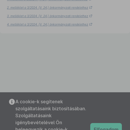
2. melléklet a 3/2024. (V. 24.) önkormányzati rendelethez
3. melléklet a 3/2024. (V. 24.) önkormányzati rendelethez
4. melléklet a 3/2024. (V. 24.) önkormányzati rendelethez
A cookie-k segítenek
szolgáltatásaink biztosításában.
Szolgáltatásaink
igénybevételével Ön
beleegyezik a cookie-k
Elfogadom