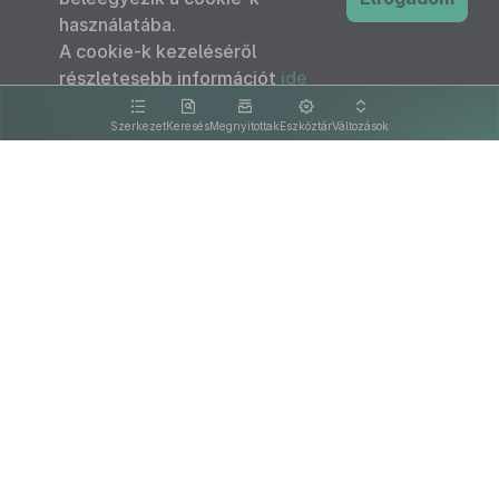
használatába.
A cookie-k kezeléséről
részletesebb információt
ide
kattintva olvashat.
Szerkezet
Keresés
Megnyitottak
Eszköztár
Változások
Kapcsolat
Felhasználási feltételek