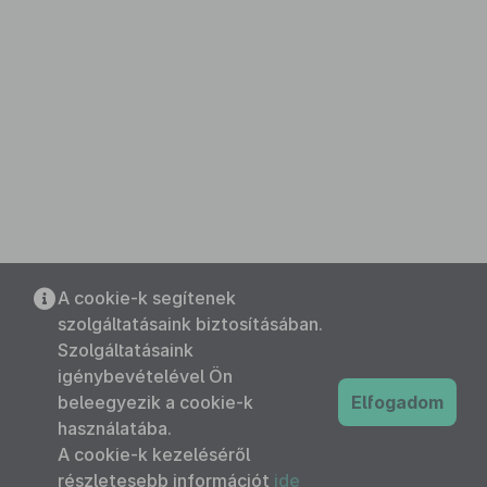
A cookie-k segítenek
szolgáltatásaink biztosításában.
Szolgáltatásaink
igénybevételével Ön
beleegyezik a cookie-k
Elfogadom
használatába.
A cookie-k kezeléséről
részletesebb információt
ide