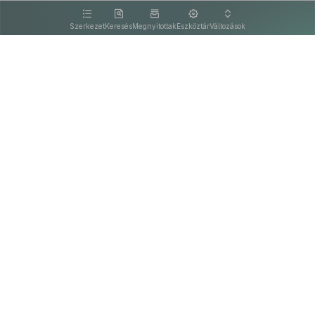
kattintva olvashat.
Szerkezet
Keresés
Megnyitottak
Eszköztár
Változások
Kapcsolat
Felhasználási feltételek
PDF
Akadálymentesítési nyilatkozat
Adatkezelési tájékoztató