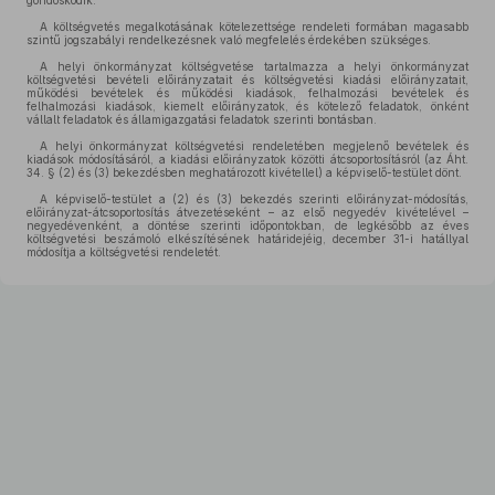
gondoskodik.
A költségvetés megalkotásának kötelezettsége rendeleti formában magasabb
szintű jogszabályi rendelkezésnek való megfelelés érdekében szükséges.
A helyi önkormányzat költségvetése tartalmazza a helyi önkormányzat
költségvetési bevételi előirányzatait és költségvetési kiadási előirányzatait,
működési bevételek és működési kiadások, felhalmozási bevételek és
felhalmozási kiadások, kiemelt előirányzatok, és kötelező feladatok, önként
vállalt feladatok és államigazgatási feladatok szerinti bontásban.
A helyi önkormányzat költségvetési rendeletében megjelenő bevételek és
kiadások módosításáról, a kiadási előirányzatok közötti átcsoportosításról (az Áht.
34. § (2) és (3) bekezdésben meghatározott kivétellel) a képviselő-testület dönt.
A képviselő-testület a (2) és (3) bekezdés szerinti előirányzat-módosítás,
előirányzat-átcsoportosítás átvezetéseként – az első negyedév kivételével –
negyedévenként, a döntése szerinti időpontokban, de legkésőbb az éves
költségvetési beszámoló elkészítésének határidejéig, december 31-i hatállyal
módosítja a költségvetési rendeletét.