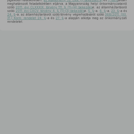
jogalkotói hatáskörében,
az Alaptörvény 32. cikk (1) bekezdés a)
és
f) pont
jaiban
meghatározott feladatkörében eljárva, a Magyarország helyi önkormányzatairól
szóló
2011. évi CLXXXIX. törvény 111. § (1)–(4) bekezdés
e, az államháztartásról
szóló
2011. évi CXCV. törvény 4. § (1)–(3) bekezdés
e,
5. §
-a,
6. §
-a,
23. §
-a és
24. §
-a, az államháztartásról szóló törvény végrehajtásáról szóló
368/2011. (XII.
31.) Korm. rendelet 24. §
-a és
27. §
-a alapján alkotja meg az önkormányzati
rendeletet.