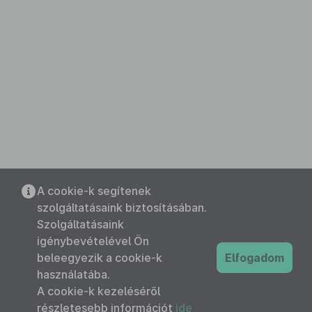
A cookie-k segítenek
szolgáltatásaink biztosításában.
Szolgáltatásaink
igénybevételével Ön
beleegyezik a cookie-k
Elfogadom
használatába.
A cookie-k kezeléséről
részletesebb információt
ide