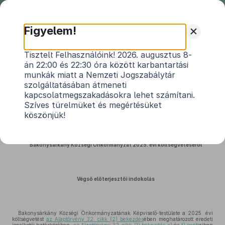
Nemzeti
Jogszabálytár
+
Figyelem!
Bakonysárkány Község
Tisztelt Felhasználóink! 2026. augusztus 8-
án 22:00 és 22:30 óra között karbantartási
Önkormányzata Képviselő-
munkák miatt a Nemzeti Jogszabálytár
testületének 1/2025. (III. 14.)
szolgáltatásában átmeneti
önkormányzati rendeletének
kapcsolatmegszakadásokra lehet számítani.
indokolása
Szíves türelmüket és megértésüket
köszönjük!
Közlönyállapot 2025. 03. 15.
Bakonysárkány Községi Önkormányzat 2025. évi költségvetéséről
Végső előterjesztői indokolás
Bakonysárkány Községi Önkormányzatának Képviselő-testülete a 2025. évi
költségvetést
az Alaptörvény 32. cikk (2) bekezdés
ében meghatározott eredeti