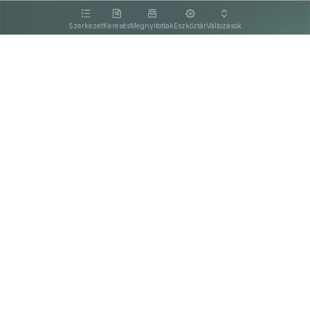
kattintva olvashat.
Szerkezet
Keresés
Megnyitottak
Eszköztár
Változások
Kapcsolat
Felhasználási feltételek
PDF
Akadálymentesítési nyilatkozat
Adatkezelési tájékoztató