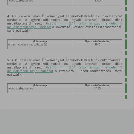
- ebéd szabadszedés
1360
”
4.
A Dunakeszi Város Önkormányzat Képviselő-testületének önkormányzati
rendelete a gyermekétkeztetési és egyéb étkezési térítési díjak
megállapításáról szóló
6/2015. (II. 27.) önkormányzati rendelet 1.
mellékletében foglalt táblázat
a következő „kétszeri étkezés (szabadszedés)”
sorral egészül ki:
„
(
Intézmény
Gyermekétkeztetés
)
kétszeri étkezés (szabadszedés)
1615
”
5.
A Dunakeszi Város Önkormányzat Képviselő-testületének önkormányzati
rendelete a gyermekétkeztetési és egyéb étkezési térítési díjak
megállapításáról szóló
6/2015. (II. 27.) önkormányzati rendelet 1.
mellékletében foglalt táblázat
a következő „- ebéd szabadszedés” sorral
egészül ki:
„
(
Intézmény
Gyermekétkeztetés
)
- ebéd szabadszedés
1425
”