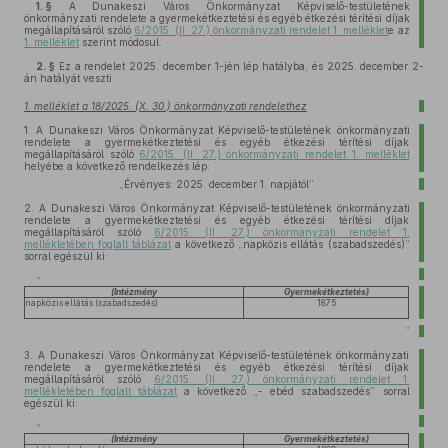
1. §
A Dunakeszi Város Önkormányzat Képviselő-testületének
önkormányzati rendelete a gyermekétkeztetési és egyéb étkezési térítési díjak
megállapításáról szóló
6/2015. (II. 27.) önkormányzati rendelet 1. melléklet
e az
1. melléklet
szerint módosul.
2. §
Ez a rendelet 2025. december 1-jén lép hatályba, és 2025. december 2-
án hatályát veszti.
1. melléklet a 18/2025. (X. 30.) önkormányzati rendelethez
1.
A Dunakeszi Város Önkormányzat Képviselő-testületének önkormányzati
rendelete a gyermekétkeztetési és egyéb étkezési térítési díjak
megállapításáról szóló
6/2015. (II. 27.) önkormányzati rendelet 1. melléklet
helyébe a következő rendelkezés lép:
„Érvényes: 2025. december 1. napjától”
2.
A Dunakeszi Város Önkormányzat Képviselő-testületének önkormányzati
rendelete a gyermekétkeztetési és egyéb étkezési térítési díjak
megállapításáról szóló
6/2015. (II. 27.) önkormányzati rendelet 1.
mellékletében foglalt táblázat
a következő „napközis ellátás (szabadszedés)”
sorral egészül ki:
„
(
Intézmény
Gyermekétkeztetés
)
napközis ellátás (szabadszedés)
1875
”
3.
A Dunakeszi Város Önkormányzat Képviselő-testületének önkormányzati
rendelete a gyermekétkeztetési és egyéb étkezési térítési díjak
megállapításáról szóló
6/2015. (II. 27.) önkormányzati rendelet 1.
mellékletében foglalt táblázat
a következő „- ebéd szabadszedés” sorral
egészül ki:
„
(
Intézmény
Gyermekétkeztetés
)