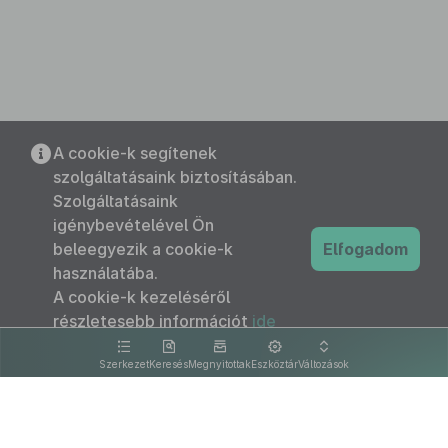
A cookie-k segítenek
szolgáltatásaink biztosításában.
Szolgáltatásaink
igénybevételével Ön
beleegyezik a cookie-k
Elfogadom
használatába.
A cookie-k kezeléséről
részletesebb információt
ide
kattintva olvashat.
Szerkezet
Keresés
Megnyitottak
Eszköztár
Változások